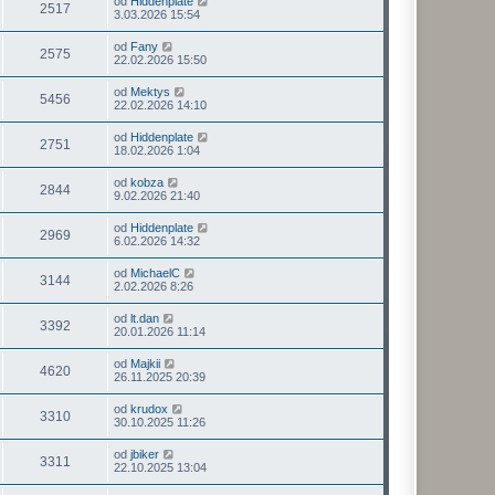
od
Hiddenplate
2517
3.03.2026 15:54
od
Fany
2575
22.02.2026 15:50
od
Mektys
5456
22.02.2026 14:10
od
Hiddenplate
2751
18.02.2026 1:04
od
kobza
2844
9.02.2026 21:40
od
Hiddenplate
2969
6.02.2026 14:32
od
MichaelC
3144
2.02.2026 8:26
od
lt.dan
3392
20.01.2026 11:14
od
Majkii
4620
26.11.2025 20:39
od
krudox
3310
30.10.2025 11:26
od
jbiker
3311
22.10.2025 13:04