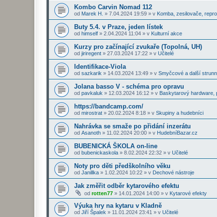
Kombo Carvin Nomad 112
od
Marek H.
»
7.04.2024 19:59
» v
Komba, zesilovače, repr
Buty 5.4. v Praze, jeden lístek
od
himself
»
2.04.2024 11:04
» v
Kulturní akce
Kurzy pro začínající zvukaře (Topolná, UH)
od
jiriregent
»
27.03.2024 17:22
» v
Učitelé
Identifikace-Viola
od
sazkarik
»
14.03.2024 13:49
» v
Smyčcové a další strunn
Jolana basso V - schéma pro opravu
od
pavkaluk
»
12.03.2024 16:12
» v
Baskytarový hardware, p
https://bandcamp.com/
od
mirostrat
»
20.02.2024 8:18
» v
Skupiny a hudebníci
Nahrávka se smaže po přidání inzerátu
od
Asanoth
»
11.02.2024 20:00
» v
HudebníBazar.cz
BUBENICKÁ ŠKOLA on-line
od
bubenickaskola
»
8.02.2024 22:32
» v
Učitelé
Noty pro děti předškolního věku
od
Janillka
»
1.02.2024 10:22
» v
Dechové nástroje
Jak změřit odběr kytarového efektu
od
rotten77
»
14.01.2024 14:00
» v
Kytarové efekty
Výuka hry na kytaru v Kladně
od
Jiří Špalek
»
11.01.2024 23:41
» v
Učitelé