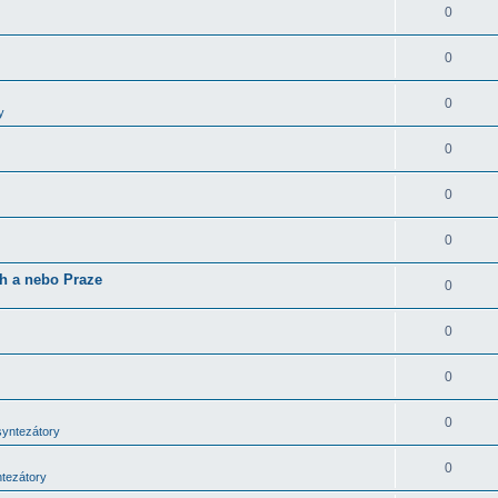
0
0
0
y
0
0
0
ch a nebo Praze
0
0
0
0
syntezátory
0
ntezátory