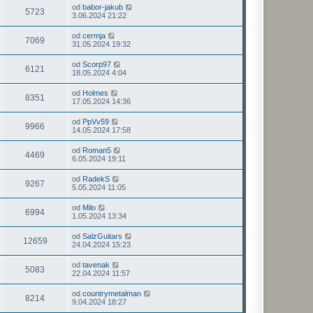
od
babor-jakub
5723
3.06.2024 21:22
od
cermja
7069
31.05.2024 19:32
od
Scorp97
6121
18.05.2024 4:04
od
Holmes
8351
17.05.2024 14:36
od
PpVv59
9966
14.05.2024 17:58
od
Roman5
4469
6.05.2024 19:11
od
RadekS
9267
5.05.2024 11:05
od
Milo
6994
1.05.2024 13:34
od
SalzGuitars
12659
24.04.2024 15:23
od
tavenak
5083
22.04.2024 11:57
od
countrymetalman
8214
9.04.2024 18:27