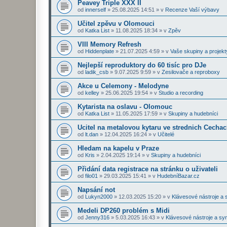
Peavey Triple XXX II
od
innerself
»
25.08.2025 14:51
» v
Recenze Vaší výbavy
Učitel zpěvu v Olomouci
od
Katka List
»
11.08.2025 18:34
» v
Zpěv
VIII Memory Refresh
od
Hiddenplate
»
21.07.2025 4:59
» v
Vaše skupiny a projekt
Nejlepší reproduktory do 60 tisíc pro DJe
od
ladik_csb
»
9.07.2025 9:59
» v
Zesilovače a reproboxy
Akce u Celemony - Melodyne
od
kelley
»
25.06.2025 19:54
» v
Studio a recording
Kytarista na oslavu - Olomouc
od
Katka List
»
11.05.2025 17:59
» v
Skupiny a hudebníci
Ucitel na metalovou kytaru ve strednich Cecha
od
lt.dan
»
12.04.2025 16:24
» v
Učitelé
Hledam na kapelu v Praze
od
Kris
»
2.04.2025 19:14
» v
Skupiny a hudebníci
Přidání data registrace na stránku o uživateli
od
filo01
»
29.03.2025 15:41
» v
HudebníBazar.cz
Napsání not
od
Lukyn2000
»
12.03.2025 15:20
» v
Klávesové nástroje a 
Medeli DP260 problém s Midi
od
Jenny316
»
5.03.2025 16:43
» v
Klávesové nástroje a sy