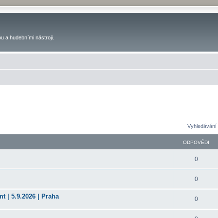
u a hudebními nástroji.
Vyhledávání 
ODPOVĚDI
0
0
t | 5.9.2026 | Praha
0