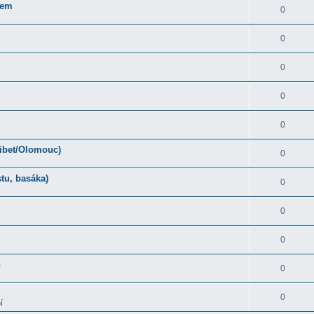
rem
0
0
0
0
0
Tibet/Olomouc)
0
tu, basáka)
0
0
0
ň
0
0
í