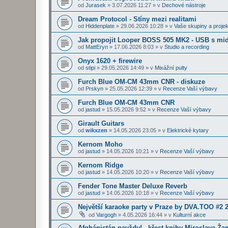
od
Jurasek
»
3.07.2026 11:27
» v
Dechové nástroje
Dream Protocol - Stíny mezi realitami
od
Hiddenplate
»
29.06.2026 10:28
» v
Vaše skupiny a projek
Jak propojit Looper BOSS 505 MK2 - USB s midi
od
MattEryn
»
17.06.2026 8:03
» v
Studio a recording
Onyx 1620 + firewire
od
stipi
»
29.05.2026 14:49
» v
Mixážní pulty
Furch Blue OM-CM 43mm CNR - diskuze
od
Prskyn
»
25.05.2026 12:39
» v
Recenze Vaší výbavy
Furch Blue OM-CM 43mm CNR
od
jastud
»
15.05.2026 9:52
» v
Recenze Vaší výbavy
Girault Guitars
od
wikxzen
»
14.05.2026 23:05
» v
Elektrické kytary
Kernom Moho
od
jastud
»
14.05.2026 10:21
» v
Recenze Vaší výbavy
Kernom Ridge
od
jastud
»
14.05.2026 10:20
» v
Recenze Vaší výbavy
Fender Tone Master Deluxe Reverb
od
jastud
»
14.05.2026 10:18
» v
Recenze Vaší výbavy
Největší karaoke party v Praze by DVA.TOO #2 
od
Vargogh
»
4.05.2026 16:44
» v
Kulturní akce
Afghánistán navždy! - křest knihy Miroslava Ž