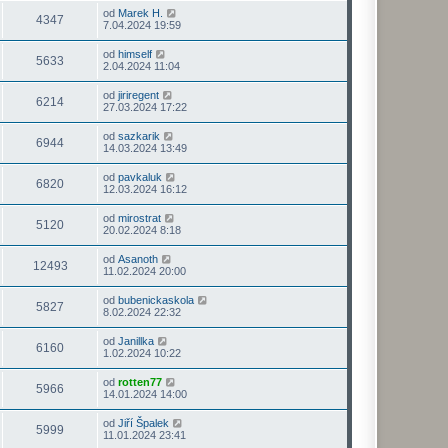
od
Marek H.
4347
7.04.2024 19:59
od
himself
5633
2.04.2024 11:04
od
jiriregent
6214
27.03.2024 17:22
od
sazkarik
6944
14.03.2024 13:49
od
pavkaluk
6820
12.03.2024 16:12
od
mirostrat
5120
20.02.2024 8:18
od
Asanoth
12493
11.02.2024 20:00
od
bubenickaskola
5827
8.02.2024 22:32
od
Janillka
6160
1.02.2024 10:22
od
rotten77
5966
14.01.2024 14:00
od
Jiří Špalek
5999
11.01.2024 23:41