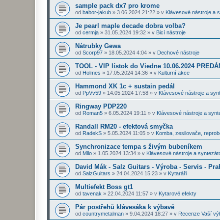
sample pack dx7 pro krome
od
babor-jakub
»
3.06.2024 21:22
» v
Klávesové nástroje a 
Je pearl maple decade dobra volba?
od
cermja
»
31.05.2024 19:32
» v
Bicí nástroje
Nátrubky Gewa
od
Scorp97
»
18.05.2024 4:04
» v
Dechové nástroje
TOOL - VIP lístok do Viedne 10.06.2024 PRE
od
Holmes
»
17.05.2024 14:36
» v
Kulturní akce
Hammond XK 1c + sustain pedál
od
PpVv59
»
14.05.2024 17:58
» v
Klávesové nástroje a syn
Ringway PDP220
od
Roman5
»
6.05.2024 19:11
» v
Klávesové nástroje a synt
Randall RM20 - efektová smyčka
od
RadekS
»
5.05.2024 11:05
» v
Komba, zesilovače, repro
Synchronizace tempa s živým bubeníkem
od
Milo
»
1.05.2024 13:34
» v
Klávesové nástroje a syntezát
David Mák - Salz Guitars - Výroba - Servis - Pra
od
SalzGuitars
»
24.04.2024 15:23
» v
Kytaráři
Multiefekt Boss gt1
od
tavenak
»
22.04.2024 11:57
» v
Kytarové efekty
Pár postřehů klávesáka k výbavě
od
countrymetalman
»
9.04.2024 18:27
» v
Recenze Vaší vý