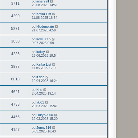
od
innerself
3711
25.08.2025 14:51
od
Katka List
4290
11.08.2025 18:34
od
Hiddenplate
5271
21.07.2025 4:59
od
ladik_csb
3650
9.07.2025 9:59
od
kelley
4236
25.06.2025 19:54
od
Katka List
3887
11.05.2025 17:59
od
lt.dan
6018
12.04.2025 16:24
od
Kris
4621
2.04.2025 19:14
od
filo01
4738
29.03.2025 15:41
od
Lukyn2000
4456
12.03.2025 15:20
od
Jenny316
4157
5.03.2025 16:43