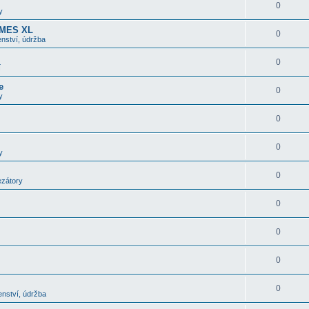
0
y
OMES XL
0
nství, údržba
0
í
e
0
y
0
0
y
0
ezátory
0
0
0
0
enství, údržba