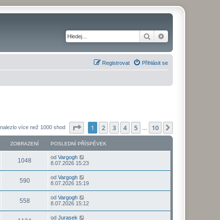
Hledat
Pokročilé hledání
Registrovat
Přihlásit se
Stránka
1
z
10
1
2
3
4
5
10
Další
nalezlo více než 1000 shod
…
ZOBRAZENÍ
POSLEDNÍ PŘÍSPĚVEK
od
Vargogh
1048
8.07.2026 15:23
od
Vargogh
590
8.07.2026 15:19
od
Vargogh
558
8.07.2026 15:12
od
Jurasek