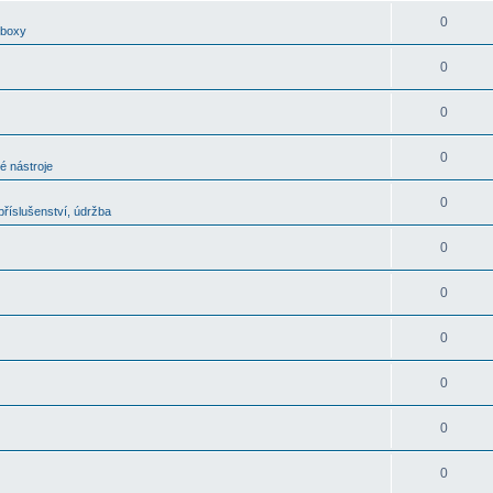
0
oboxy
0
0
0
é nástroje
0
říslušenství, údržba
0
0
0
0
0
0