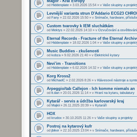
Magor - Král Evropy
od
Hiddenplate
»
3.03.2026 15:54
» v
Vaše skupiny a projekt
Levnější varianta strun D'Addario ECG23 CHR
od
Fany
»
22.02.2026 15:50
» v
Snímače, hardware, přísluše
Custom tvarovky k IEM sluchátkám
od
Mektys
»
22.02.2026 14:10
» v
Ozvučování a osvětlován
Eternal Records - Fracture of the Eternal Archiv
od
Hiddenplate
»
18.02.2026 1:04
» v
Vaše skupiny a projekt
Music Buddies - zkušenosti
od
kobza
»
9.02.2026 21:40
» v
Elektrické kytary
Nevi'im - Transitions
od
Hiddenplate
»
6.02.2026 14:32
» v
Vaše skupiny a projekt
Korg Kross2
od
MichaelC
»
2.02.2026 8:26
» v
Klávesové nástroje a synt
Arpeggio/tab Callejon - Ich komme niemals an
od
lt.dan
»
20.01.2026 11:14
» v
Hraní na kytaru, tabulatury
Kytarář - servis a údržba karlovarský kraj
od
Majkii
»
26.11.2025 20:39
» v
Kytaráři
HOX
od
krudox
»
30.10.2025 11:26
» v
Vaše skupiny a projekty
Postroj na kytarový kufr
od
jbiker
»
22.10.2025 13:04
» v
Snímače, hardware, přísluš