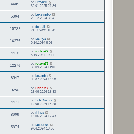
od
Freya91
4405
30.01.2025 21:34
od
keksymbol
5804
26.12.2024 3:04
od
dostalk
15722
21.11.2024 18:44
od
Mektys
16275
6.10.2024 8:09
od
rotten77
4410
3.10.2024 19:44
od
rotten77
12276
30.09.2024 11:01
od
kolamba
8547
30.07.2024 14:30
od
Hendrek
9250
26.06.2024 18:33
od
SalzGuitars
4471
19.06.2024 18:26
od
rhinos
8609
18.06.2024 17:43
od
tadeasss
5874
9.06.2024 13:56