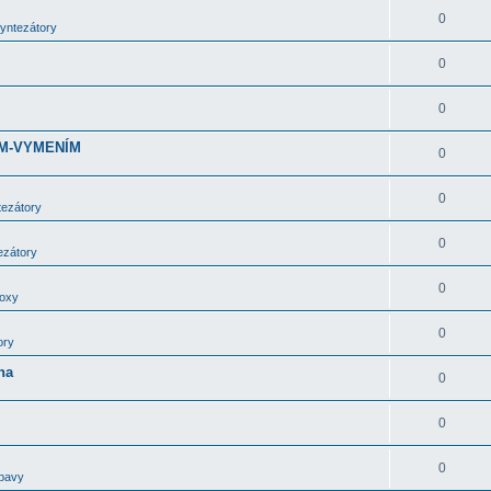
0
syntezátory
0
0
DÁM-VYMENÍM
0
0
tezátory
0
ezátory
0
boxy
0
ory
ha
0
0
0
bavy