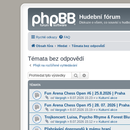
Hudební fórum
Diskuze o všem, co souvisí s hudbo
Rychlé odkazy
FAQ
Obsah fóra
Hledat
Témata bez odpovědí
Témata bez odpovědí
Přejít na rozšířené vyhledávání
Hledat
Pokročilé hledání
TÉMATA
Fun Arena Chess Open #6 | 25.8.2026 | Praha
od
Vargogh
»
8.07.2026 15:23
» v
Kulturní akce
Fun Arena Chess Open #5 | 28. 07. 2026 | Praha
od
Vargogh
»
8.07.2026 15:19
» v
Kulturní akce
Trojkoncert: Luisa, Psycho Rhyme & Forest Blun
od
Vargogh
»
8.07.2026 15:12
» v
Kulturní akce
Přehrávání doprovodů k mému hraní