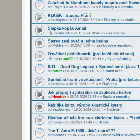
Založení folk/ambient kapely inspirované Seve
od
Freya91
»
30.01.2025 21:34
» v
Skupiny a hudebníci
K€K$íK - Studna Přání
od
keksymbol
»
26.12.2024 3:04
» v
Skupiny a hudebníci
Šlapka kopák Amati
od
dostalk
»
21.11.2024 18:44
» v
Bicí nástroje
Stereo zesilovač a jedna bedna
od
Mektys
»
6.10.2024 8:09
» v
Zesilovače a reproboxy
Osvětlení pedalboardu (pro lepší viditelnost)
od
rotten77
»
3.10.2024 19:44
» v
Kytarové efekty
8.11. - Dead Dog Legacy + Synové smrti (Jazz 
od
rotten77
»
30.09.2024 11:01
» v
Kulturní akce
Společné hraní ve zkušebně - Praha (pro kytaris
od
kolamba
»
30.07.2024 14:30
» v
Zkušebny
Jak propojit syntezátor se zvukovou kartou
od
Hendrek
»
26.06.2024 18:33
» v
Studio a recording
Nabídka kurzu výroby akustické kytary
od
SalzGuitars
»
19.06.2024 18:26
» v
Nástroje
Hledám učitele hry na elektrickou kytaru - Plze
od
rhinos
»
18.06.2024 17:43
» v
Učitelé
The T. Amp E-1500 - Jaké repro???
od
tadeasss
»
9.06.2024 13:56
» v
Ozvučování a osvětlován