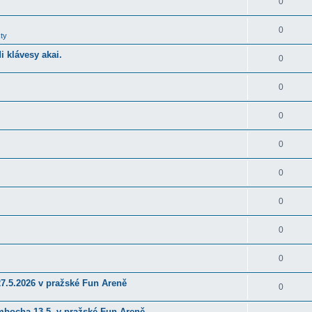
0
0
ty
 klávesy akai.
0
0
0
0
0
0
0
0
27.5.2026 v pražské Fun Areně
0
ambocha 13.5. v pražské Fun Areně