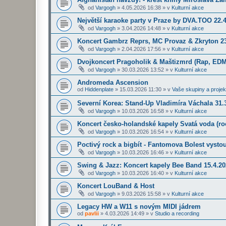
od
Vargogh
»
4.05.2026 16:38
» v
Kulturní akce
Největší karaoke party v Praze by DVA.TOO 22.
od
Vargogh
»
3.04.2026 14:48
» v
Kulturní akce
Koncert Gambrz Reprs, MC Provaz & Zkryton 23
od
Vargogh
»
2.04.2026 17:56
» v
Kulturní akce
Dvojkoncert Pragoholik & Maštizmrd (Rap, EDM
od
Vargogh
»
30.03.2026 13:52
» v
Kulturní akce
Andromeda Ascension
od
Hiddenplate
»
15.03.2026 11:30
» v
Vaše skupiny a projek
Severní Korea: Stand-Up Vladimíra Váchala 31.3
od
Vargogh
»
10.03.2026 16:58
» v
Kulturní akce
Koncert česko-holandské kapely Svatá voda (roc
od
Vargogh
»
10.03.2026 16:54
» v
Kulturní akce
Poctivý rock a bigbít - Fantomova Bolest vysto
od
Vargogh
»
10.03.2026 16:46
» v
Kulturní akce
Swing & Jazz: Koncert kapely Bee Band 15.4.2
od
Vargogh
»
10.03.2026 16:40
» v
Kulturní akce
Koncert LouBand & Host
od
Vargogh
»
9.03.2026 15:58
» v
Kulturní akce
Legacy HW a W11 s novým MIDI jádrem
od
pavlii
»
4.03.2026 14:49
» v
Studio a recording