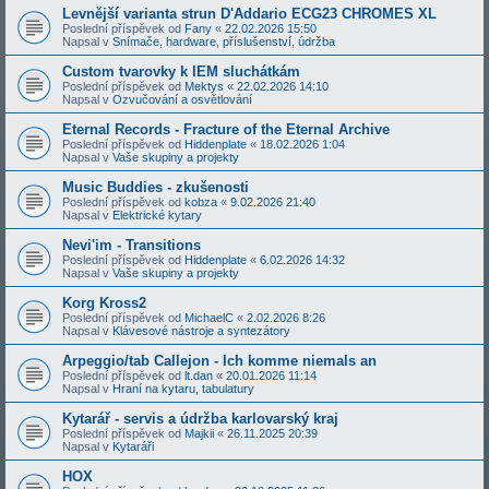
Levnější varianta strun D'Addario ECG23 CHROMES XL
Poslední příspěvek od
Fany
«
22.02.2026 15:50
Napsal v
Snímače, hardware, příslušenství, údržba
Custom tvarovky k IEM sluchátkám
Poslední příspěvek od
Mektys
«
22.02.2026 14:10
Napsal v
Ozvučování a osvětlování
Eternal Records - Fracture of the Eternal Archive
Poslední příspěvek od
Hiddenplate
«
18.02.2026 1:04
Napsal v
Vaše skupiny a projekty
Music Buddies - zkušenosti
Poslední příspěvek od
kobza
«
9.02.2026 21:40
Napsal v
Elektrické kytary
Nevi'im - Transitions
Poslední příspěvek od
Hiddenplate
«
6.02.2026 14:32
Napsal v
Vaše skupiny a projekty
Korg Kross2
Poslední příspěvek od
MichaelC
«
2.02.2026 8:26
Napsal v
Klávesové nástroje a syntezátory
Arpeggio/tab Callejon - Ich komme niemals an
Poslední příspěvek od
lt.dan
«
20.01.2026 11:14
Napsal v
Hraní na kytaru, tabulatury
Kytarář - servis a údržba karlovarský kraj
Poslední příspěvek od
Majkii
«
26.11.2025 20:39
Napsal v
Kytaráři
HOX