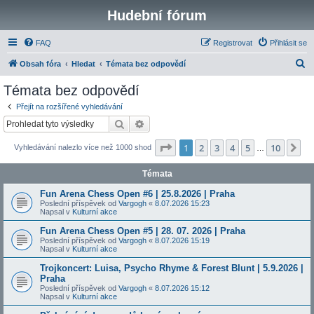
Hudební fórum
FAQ
Registrovat
Přihlásit se
H
Obsah fóra
Hledat
Témata bez odpovědí
l
Témata bez odpovědí
e
Přejít na rozšířené vyhledávání
d
Hledat
Pokročilé hledání
a
Stránka
1
z
10
1
2
3
4
5
10
Da
Vyhledávání nalezlo více než 1000 shod
t
…
Témata
Fun Arena Chess Open #6 | 25.8.2026 | Praha
Poslední příspěvek od
Vargogh
«
8.07.2026 15:23
Napsal v
Kulturní akce
Fun Arena Chess Open #5 | 28. 07. 2026 | Praha
Poslední příspěvek od
Vargogh
«
8.07.2026 15:19
Napsal v
Kulturní akce
Trojkoncert: Luisa, Psycho Rhyme & Forest Blunt | 5.9.2026 |
Praha
Poslední příspěvek od
Vargogh
«
8.07.2026 15:12
Napsal v
Kulturní akce