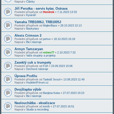
Napsal v
Články
Jiří Perutka - servis kytar, Ostrava
Poslední příspěvek od
Hendrek
«
7.11.2023 13:33
Napsal v
Kytaráři
Yamaha TRB1006J, TRB1005J
Poslední příspěvek od
MajlenBass
«
28.10.2023 22:13
Napsal v
Baskytary
Alesis Crimson 2
Poslední příspěvek od
pehve
«
18.10.2023 16:18
Napsal v
Bicí nástroje
Armyn Tamzaryan
Poslední příspěvek od
rotten77
«
2.10.2023 7:32
Napsal v
Vaše skupiny a projekty
Zaseklý cuk u trumpety
Poslední příspěvek od
Fořt
«
23.09.2023 15:06
Napsal v
Dechové nástroje
Úprava Profilu
Poslední příspěvek od
Tadeáš Svozil
«
13.08.2023 11:49
Napsal v
HudebníFórum.cz
Dvojšlapka výběr
Poslední příspěvek od
Banjista Kuba
«
27.07.2023 19:23
Napsal v
Bicí nástroje
Naslouchátka - ekvalizace
Poslední příspěvek od
tomík
«
27.07.2023 16:51
Napsal v
Studio a recording