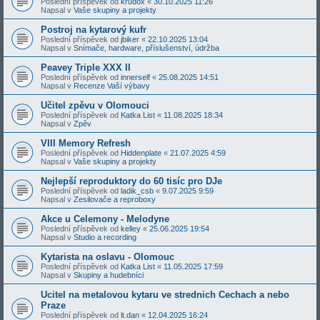
Poslední příspěvek od
krudox
«
30.10.2025 11:26
Napsal v
Vaše skupiny a projekty
Postroj na kytarový kufr
Poslední příspěvek od
jbiker
«
22.10.2025 13:04
Napsal v
Snímače, hardware, příslušenství, údržba
Peavey Triple XXX II
Poslední příspěvek od
innerself
«
25.08.2025 14:51
Napsal v
Recenze Vaší výbavy
Učitel zpěvu v Olomouci
Poslední příspěvek od
Katka List
«
11.08.2025 18:34
Napsal v
Zpěv
VIII Memory Refresh
Poslední příspěvek od
Hiddenplate
«
21.07.2025 4:59
Napsal v
Vaše skupiny a projekty
Nejlepší reproduktory do 60 tisíc pro DJe
Poslední příspěvek od
ladik_csb
«
9.07.2025 9:59
Napsal v
Zesilovače a reproboxy
Akce u Celemony - Melodyne
Poslední příspěvek od
kelley
«
25.06.2025 19:54
Napsal v
Studio a recording
Kytarista na oslavu - Olomouc
Poslední příspěvek od
Katka List
«
11.05.2025 17:59
Napsal v
Skupiny a hudebníci
Ucitel na metalovou kytaru ve strednich Cechach a nebo
Praze
Poslední příspěvek od
lt.dan
«
12.04.2025 16:24