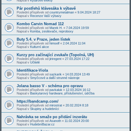
Napsal v
Kytarové efekty
Pár postřehů klávesáka k výbavě
Poslední příspěvek od
countrymetalman
«
9.04.2024 18:27
Napsal v
Recenze Vaší výbavy
Kombo Carvin Nomad 112
Poslední příspěvek od
Marek H.
«
7.04.2024 19:59
Napsal v
Komba, zesilovače, reproboxy
Buty 5.4. v Praze, jeden lístek
Poslední příspěvek od
himself
«
2.04.2024 11:04
Napsal v
Kulturní akce
Kurzy pro začínající zvukaře (Topolná, UH)
Poslední příspěvek od
jiriregent
«
27.03.2024 17:22
Napsal v
Učitelé
Identifikace-Viola
Poslední příspěvek od
sazkarik
«
14.03.2024 13:49
Napsal v
Smyčcové a další strunné nástroje
Jolana basso V - schéma pro opravu
Poslední příspěvek od
pavkaluk
«
12.03.2024 16:12
Napsal v
Baskytarový hardware, příslušenství, údržba
https://bandcamp.com/
Poslední příspěvek od
mirostrat
«
20.02.2024 8:18
Napsal v
Skupiny a hudebníci
Nahrávka se smaže po přidání inzerátu
Poslední příspěvek od
Asanoth
«
11.02.2024 20:00
Napsal v
HudebníBazar.cz