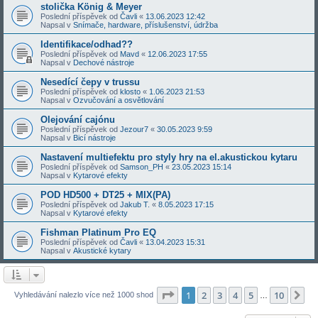
stolička König & Meyer
Poslední příspěvek od
Čavli
«
13.06.2023 12:42
Napsal v
Snímače, hardware, příslušenství, údržba
Identifikace/odhad??
Poslední příspěvek od
Mavd
«
12.06.2023 17:55
Napsal v
Dechové nástroje
Nesedící čepy v trussu
Poslední příspěvek od
klosto
«
1.06.2023 21:53
Napsal v
Ozvučování a osvětlování
Olejování cajónu
Poslední příspěvek od
Jezour7
«
30.05.2023 9:59
Napsal v
Bicí nástroje
Nastavení multiefektu pro styly hry na el.akustickou kytaru
Poslední příspěvek od
Samson_PH
«
23.05.2023 15:14
Napsal v
Kytarové efekty
POD HD500 + DT25 + MIX(PA)
Poslední příspěvek od
Jakub T.
«
8.05.2023 17:15
Napsal v
Kytarové efekty
Fishman Platinum Pro EQ
Poslední příspěvek od
Čavli
«
13.04.2023 15:31
Napsal v
Akustické kytary
Stránka
1
z
10
1
2
3
4
5
10
Da
Vyhledávání nalezlo více než 1000 shod
…