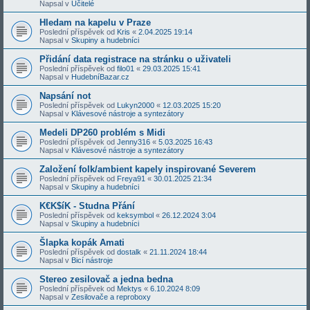
Napsal v
Učitelé
Hledam na kapelu v Praze
Poslední příspěvek od
Kris
«
2.04.2025 19:14
Napsal v
Skupiny a hudebníci
Přidání data registrace na stránku o uživateli
Poslední příspěvek od
filo01
«
29.03.2025 15:41
Napsal v
HudebníBazar.cz
Napsání not
Poslední příspěvek od
Lukyn2000
«
12.03.2025 15:20
Napsal v
Klávesové nástroje a syntezátory
Medeli DP260 problém s Midi
Poslední příspěvek od
Jenny316
«
5.03.2025 16:43
Napsal v
Klávesové nástroje a syntezátory
Založení folk/ambient kapely inspirované Severem
Poslední příspěvek od
Freya91
«
30.01.2025 21:34
Napsal v
Skupiny a hudebníci
K€K$íK - Studna Přání
Poslední příspěvek od
keksymbol
«
26.12.2024 3:04
Napsal v
Skupiny a hudebníci
Šlapka kopák Amati
Poslední příspěvek od
dostalk
«
21.11.2024 18:44
Napsal v
Bicí nástroje
Stereo zesilovač a jedna bedna
Poslední příspěvek od
Mektys
«
6.10.2024 8:09
Napsal v
Zesilovače a reproboxy