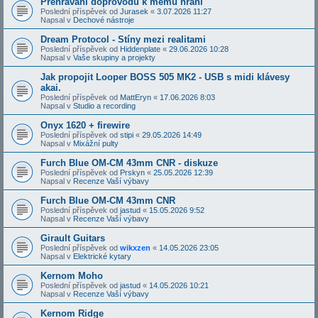
Přehrávání doprovodů k mému hraní
Poslední příspěvek od
Jurasek
«
3.07.2026 11:27
Napsal v
Dechové nástroje
Dream Protocol - Stíny mezi realitami
Poslední příspěvek od
Hiddenplate
«
29.06.2026 10:28
Napsal v
Vaše skupiny a projekty
Jak propojit Looper BOSS 505 MK2 - USB s midi klávesy
akai.
Poslední příspěvek od
MattEryn
«
17.06.2026 8:03
Napsal v
Studio a recording
Onyx 1620 + firewire
Poslední příspěvek od
stipi
«
29.05.2026 14:49
Napsal v
Mixážní pulty
Furch Blue OM-CM 43mm CNR - diskuze
Poslední příspěvek od
Prskyn
«
25.05.2026 12:39
Napsal v
Recenze Vaší výbavy
Furch Blue OM-CM 43mm CNR
Poslední příspěvek od
jastud
«
15.05.2026 9:52
Napsal v
Recenze Vaší výbavy
Girault Guitars
Poslední příspěvek od
wikxzen
«
14.05.2026 23:05
Napsal v
Elektrické kytary
Kernom Moho
Poslední příspěvek od
jastud
«
14.05.2026 10:21
Napsal v
Recenze Vaší výbavy
Kernom Ridge