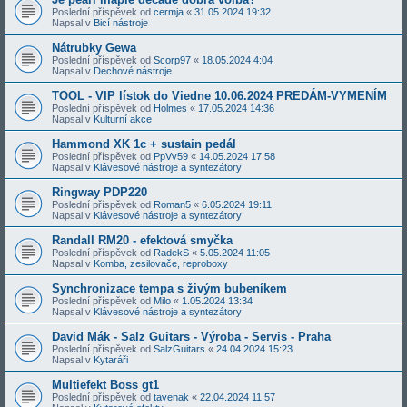
Poslední příspěvek od
cermja
«
31.05.2024 19:32
Napsal v
Bicí nástroje
Nátrubky Gewa
Poslední příspěvek od
Scorp97
«
18.05.2024 4:04
Napsal v
Dechové nástroje
TOOL - VIP lístok do Viedne 10.06.2024 PREDÁM-VYMENÍM
Poslední příspěvek od
Holmes
«
17.05.2024 14:36
Napsal v
Kulturní akce
Hammond XK 1c + sustain pedál
Poslední příspěvek od
PpVv59
«
14.05.2024 17:58
Napsal v
Klávesové nástroje a syntezátory
Ringway PDP220
Poslední příspěvek od
Roman5
«
6.05.2024 19:11
Napsal v
Klávesové nástroje a syntezátory
Randall RM20 - efektová smyčka
Poslední příspěvek od
RadekS
«
5.05.2024 11:05
Napsal v
Komba, zesilovače, reproboxy
Synchronizace tempa s živým bubeníkem
Poslední příspěvek od
Milo
«
1.05.2024 13:34
Napsal v
Klávesové nástroje a syntezátory
David Mák - Salz Guitars - Výroba - Servis - Praha
Poslední příspěvek od
SalzGuitars
«
24.04.2024 15:23
Napsal v
Kytaráři
Multiefekt Boss gt1
Poslední příspěvek od
tavenak
«
22.04.2024 11:57