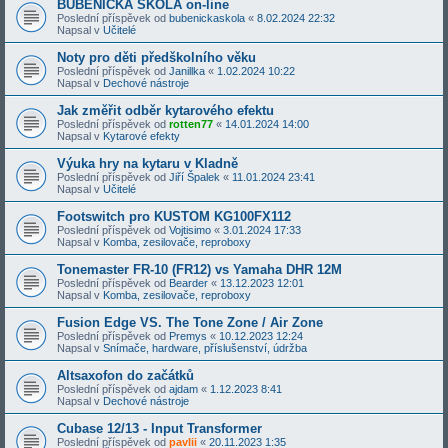
BUBENICKÁ ŠKOLA on-line
Poslední příspěvek od
bubenickaskola
«
8.02.2024 22:32
Napsal v
Učitelé
Noty pro děti předškolního věku
Poslední příspěvek od
Janillka
«
1.02.2024 10:22
Napsal v
Dechové nástroje
Jak změřit odběr kytarového efektu
Poslední příspěvek od
rotten77
«
14.01.2024 14:00
Napsal v
Kytarové efekty
Výuka hry na kytaru v Kladně
Poslední příspěvek od
Jiří Špalek
«
11.01.2024 23:41
Napsal v
Učitelé
Footswitch pro KUSTOM KG100FX112
Poslední příspěvek od
Vojtisimo
«
3.01.2024 17:33
Napsal v
Komba, zesilovače, reproboxy
Tonemaster FR-10 (FR12) vs Yamaha DHR 12M
Poslední příspěvek od
Bearder
«
13.12.2023 12:01
Napsal v
Komba, zesilovače, reproboxy
Fusion Edge VS. The Tone Zone / Air Zone
Poslední příspěvek od
Premys
«
10.12.2023 12:24
Napsal v
Snímače, hardware, příslušenství, údržba
Altsaxofon do začátků
Poslední příspěvek od
ajdam
«
1.12.2023 8:41
Napsal v
Dechové nástroje
Cubase 12/13 - Input Transformer
Poslední příspěvek od
pavlii
«
20.11.2023 1:35