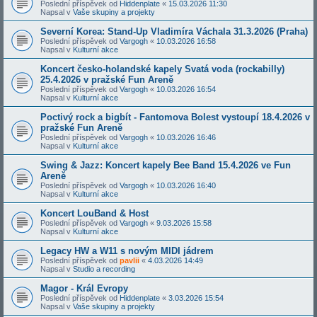
Poslední příspěvek od
Hiddenplate
«
15.03.2026 11:30
Napsal v
Vaše skupiny a projekty
Severní Korea: Stand-Up Vladimíra Váchala 31.3.2026 (Praha)
Poslední příspěvek od
Vargogh
«
10.03.2026 16:58
Napsal v
Kulturní akce
Koncert česko-holandské kapely Svatá voda (rockabilly)
25.4.2026 v pražské Fun Areně
Poslední příspěvek od
Vargogh
«
10.03.2026 16:54
Napsal v
Kulturní akce
Poctivý rock a bigbít - Fantomova Bolest vystoupí 18.4.2026 v
pražské Fun Areně
Poslední příspěvek od
Vargogh
«
10.03.2026 16:46
Napsal v
Kulturní akce
Swing & Jazz: Koncert kapely Bee Band 15.4.2026 ve Fun
Areně
Poslední příspěvek od
Vargogh
«
10.03.2026 16:40
Napsal v
Kulturní akce
Koncert LouBand & Host
Poslední příspěvek od
Vargogh
«
9.03.2026 15:58
Napsal v
Kulturní akce
Legacy HW a W11 s novým MIDI jádrem
Poslední příspěvek od
pavlii
«
4.03.2026 14:49
Napsal v
Studio a recording
Magor - Král Evropy
Poslední příspěvek od
Hiddenplate
«
3.03.2026 15:54
Napsal v
Vaše skupiny a projekty