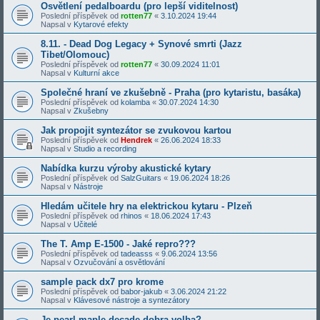
Osvětlení pedalboardu (pro lepší viditelnost)
Poslední příspěvek od
rotten77
«
3.10.2024 19:44
Napsal v
Kytarové efekty
8.11. - Dead Dog Legacy + Synové smrti (Jazz
Tibet/Olomouc)
Poslední příspěvek od
rotten77
«
30.09.2024 11:01
Napsal v
Kulturní akce
Společné hraní ve zkušebně - Praha (pro kytaristu, basáka)
Poslední příspěvek od
kolamba
«
30.07.2024 14:30
Napsal v
Zkušebny
Jak propojit syntezátor se zvukovou kartou
Poslední příspěvek od
Hendrek
«
26.06.2024 18:33
Napsal v
Studio a recording
Nabídka kurzu výroby akustické kytary
Poslední příspěvek od
SalzGuitars
«
19.06.2024 18:26
Napsal v
Nástroje
Hledám učitele hry na elektrickou kytaru - Plzeň
Poslední příspěvek od
rhinos
«
18.06.2024 17:43
Napsal v
Učitelé
The T. Amp E-1500 - Jaké repro???
Poslední příspěvek od
tadeasss
«
9.06.2024 13:56
Napsal v
Ozvučování a osvětlování
sample pack dx7 pro krome
Poslední příspěvek od
babor-jakub
«
3.06.2024 21:22
Napsal v
Klávesové nástroje a syntezátory
Je pearl maple decade dobra volba?