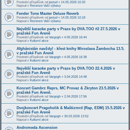
Poslední příspěvek od
jastud
«
14.05.2026 10:20
Napsal v
Recenze Vaší výbavy
Fender Tone Master Deluxe Reverb
Poslední příspěvek od
jastud
«
14.05.2026 10:18
Napsal v
Recenze Vaší výbavy
Největší karaoke party v Praze by DVA.TOO #2 27.5.2026 v
pražské Fun Areně
Poslední příspěvek od
Vargogh
«
4.05.2026 16:44
Napsal v
Kulturní akce
Afghánistán navždy! - křest knihy Miroslava Žambocha 13.5.
v pražské Fun Areně
Poslední příspěvek od
Vargogh
«
4.05.2026 16:38
Napsal v
Kulturní akce
Největší karaoke party v Praze by DVA.TOO 22.4.2026 v
pražské Fun Areně
Poslední příspěvek od
Vargogh
«
3.04.2026 14:48
Napsal v
Kulturní akce
Koncert Gambrz Reprs, MC Provaz & Zkryton 23.5.2026 v
pražské Fun Areně.
Poslední příspěvek od
Vargogh
«
2.04.2026 17:56
Napsal v
Kulturní akce
Dvojkoncert Pragoholik & Maštizmrd (Rap, EDM) 15.5.2026 v
pražské Fun Areně
Poslední příspěvek od
Vargogh
«
30.03.2026 13:52
Napsal v
Kulturní akce
Andromeda Ascension