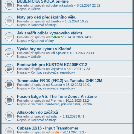
BUBENICKÁ ŠKOLA on-line
Poslední příspěvek od
bubenickaskola
«
8.02.2024 22:32
Napsal v
Učitelé
Noty pro děti předškolního věku
Poslední příspěvek od
Janillka
«
1.02.2024 10:22
Napsal v
Dechové nástroje
Jak změřit odběr kytarového efektu
Poslední příspěvek od
rotten77
«
14.01.2024 14:00
Napsal v
Kytarové efekty
Výuka hry na kytaru v Kladně
Poslední příspěvek od
Jiří Špalek
«
11.01.2024 23:41
Napsal v
Učitelé
Footswitch pro KUSTOM KG100FX112
Poslední příspěvek od
Vojtisimo
«
3.01.2024 17:33
Napsal v
Komba, zesilovače, reproboxy
Tonemaster FR-10 (FR12) vs Yamaha DHR 12M
Poslední příspěvek od
Bearder
«
13.12.2023 12:01
Napsal v
Komba, zesilovače, reproboxy
Fusion Edge VS. The Tone Zone / Air Zone
Poslední příspěvek od
Premys
«
10.12.2023 12:24
Napsal v
Snímače, hardware, příslušenství, údržba
Altsaxofon do začátků
Poslední příspěvek od
ajdam
«
1.12.2023 8:41
Napsal v
Dechové nástroje
Cubase 12/13 - Input Transformer
Poslední příspěvek od
pavlii
«
20.11.2023 1:35