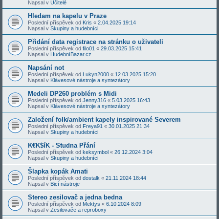
Napsal v
Učitelé
Hledam na kapelu v Praze
Poslední příspěvek od
Kris
«
2.04.2025 19:14
Napsal v
Skupiny a hudebníci
Přidání data registrace na stránku o uživateli
Poslední příspěvek od
filo01
«
29.03.2025 15:41
Napsal v
HudebníBazar.cz
Napsání not
Poslední příspěvek od
Lukyn2000
«
12.03.2025 15:20
Napsal v
Klávesové nástroje a syntezátory
Medeli DP260 problém s Midi
Poslední příspěvek od
Jenny316
«
5.03.2025 16:43
Napsal v
Klávesové nástroje a syntezátory
Založení folk/ambient kapely inspirované Severem
Poslední příspěvek od
Freya91
«
30.01.2025 21:34
Napsal v
Skupiny a hudebníci
K€K$íK - Studna Přání
Poslední příspěvek od
keksymbol
«
26.12.2024 3:04
Napsal v
Skupiny a hudebníci
Šlapka kopák Amati
Poslední příspěvek od
dostalk
«
21.11.2024 18:44
Napsal v
Bicí nástroje
Stereo zesilovač a jedna bedna
Poslední příspěvek od
Mektys
«
6.10.2024 8:09
Napsal v
Zesilovače a reproboxy