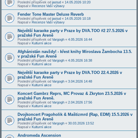
Poslední příspěvek od
jastud
«
14.05.2026 10:20
Napsal v
Recenze Vaší výbavy
Fender Tone Master Deluxe Reverb
Poslední příspěvek od
jastud
«
14.05.2026 10:18
Napsal v
Recenze Vaší výbavy
Největší karaoke party v Praze by DVA.TOO #2 27.5.2026 v
pražské Fun Areně
Poslední příspěvek od
Vargogh
«
4.05.2026 16:44
Napsal v
Kulturní akce
Afghánistán navždy! - křest knihy Miroslava Žambocha 13.5.
v pražské Fun Areně
Poslední příspěvek od
Vargogh
«
4.05.2026 16:38
Napsal v
Kulturní akce
Největší karaoke party v Praze by DVA.TOO 22.4.2026 v
pražské Fun Areně
Poslední příspěvek od
Vargogh
«
3.04.2026 14:48
Napsal v
Kulturní akce
Koncert Gambrz Reprs, MC Provaz & Zkryton 23.5.2026 v
pražské Fun Areně.
Poslední příspěvek od
Vargogh
«
2.04.2026 17:56
Napsal v
Kulturní akce
Dvojkoncert Pragoholik & Maštizmrd (Rap, EDM) 15.5.2026 v
pražské Fun Areně
Poslední příspěvek od
Vargogh
«
30.03.2026 13:52
Napsal v
Kulturní akce
Andromeda Ascension