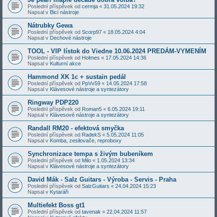
Poslední příspěvek od
cermja
«
31.05.2024 19:32
Napsal v
Bicí nástroje
Nátrubky Gewa
Poslední příspěvek od
Scorp97
«
18.05.2024 4:04
Napsal v
Dechové nástroje
TOOL - VIP lístok do Viedne 10.06.2024 PREDÁM-VYMENÍM
Poslední příspěvek od
Holmes
«
17.05.2024 14:36
Napsal v
Kulturní akce
Hammond XK 1c + sustain pedál
Poslední příspěvek od
PpVv59
«
14.05.2024 17:58
Napsal v
Klávesové nástroje a syntezátory
Ringway PDP220
Poslední příspěvek od
Roman5
«
6.05.2024 19:11
Napsal v
Klávesové nástroje a syntezátory
Randall RM20 - efektová smyčka
Poslední příspěvek od
RadekS
«
5.05.2024 11:05
Napsal v
Komba, zesilovače, reproboxy
Synchronizace tempa s živým bubeníkem
Poslední příspěvek od
Milo
«
1.05.2024 13:34
Napsal v
Klávesové nástroje a syntezátory
David Mák - Salz Guitars - Výroba - Servis - Praha
Poslední příspěvek od
SalzGuitars
«
24.04.2024 15:23
Napsal v
Kytaráři
Multiefekt Boss gt1
Poslední příspěvek od
tavenak
«
22.04.2024 11:57