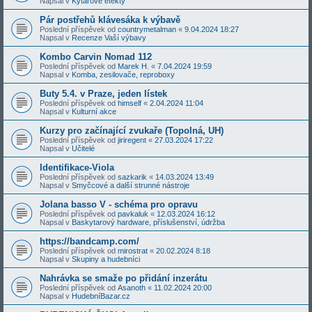
Napsal v
Kytarové efekty
Pár postřehů klávesáka k výbavě
Poslední příspěvek od
countrymetalman
«
9.04.2024 18:27
Napsal v
Recenze Vaší výbavy
Kombo Carvin Nomad 112
Poslední příspěvek od
Marek H.
«
7.04.2024 19:59
Napsal v
Komba, zesilovače, reproboxy
Buty 5.4. v Praze, jeden lístek
Poslední příspěvek od
himself
«
2.04.2024 11:04
Napsal v
Kulturní akce
Kurzy pro začínající zvukaře (Topolná, UH)
Poslední příspěvek od
jiriregent
«
27.03.2024 17:22
Napsal v
Učitelé
Identifikace-Viola
Poslední příspěvek od
sazkarik
«
14.03.2024 13:49
Napsal v
Smyčcové a další strunné nástroje
Jolana basso V - schéma pro opravu
Poslední příspěvek od
pavkaluk
«
12.03.2024 16:12
Napsal v
Baskytarový hardware, příslušenství, údržba
https://bandcamp.com/
Poslední příspěvek od
mirostrat
«
20.02.2024 8:18
Napsal v
Skupiny a hudebníci
Nahrávka se smaže po přidání inzerátu
Poslední příspěvek od
Asanoth
«
11.02.2024 20:00
Napsal v
HudebníBazar.cz