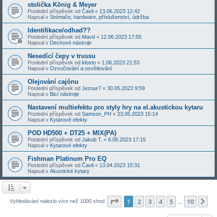
stolička König & Meyer
Poslední příspěvek od
Čavli
«
13.06.2023 12:42
Napsal v
Snímače, hardware, příslušenství, údržba
Identifikace/odhad??
Poslední příspěvek od
Mavd
«
12.06.2023 17:55
Napsal v
Dechové nástroje
Nesedící čepy v trussu
Poslední příspěvek od
klosto
«
1.06.2023 21:53
Napsal v
Ozvučování a osvětlování
Olejování cajónu
Poslední příspěvek od
Jezour7
«
30.05.2023 9:59
Napsal v
Bicí nástroje
Nastavení multiefektu pro styly hry na el.akustickou kytaru
Poslední příspěvek od
Samson_PH
«
23.05.2023 15:14
Napsal v
Kytarové efekty
POD HD500 + DT25 + MIX(PA)
Poslední příspěvek od
Jakub T.
«
8.05.2023 17:15
Napsal v
Kytarové efekty
Fishman Platinum Pro EQ
Poslední příspěvek od
Čavli
«
13.04.2023 15:31
Napsal v
Akustické kytary
Stránka
1
z
10
1
2
3
4
5
10
Da
Vyhledávání nalezlo více než 1000 shod
…