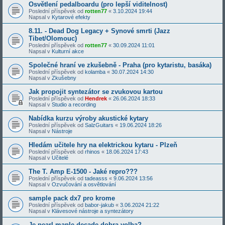
Osvětlení pedalboardu (pro lepší viditelnost)
Poslední příspěvek od
rotten77
«
3.10.2024 19:44
Napsal v
Kytarové efekty
8.11. - Dead Dog Legacy + Synové smrti (Jazz
Tibet/Olomouc)
Poslední příspěvek od
rotten77
«
30.09.2024 11:01
Napsal v
Kulturní akce
Společné hraní ve zkušebně - Praha (pro kytaristu, basáka)
Poslední příspěvek od
kolamba
«
30.07.2024 14:30
Napsal v
Zkušebny
Jak propojit syntezátor se zvukovou kartou
Poslední příspěvek od
Hendrek
«
26.06.2024 18:33
Napsal v
Studio a recording
Nabídka kurzu výroby akustické kytary
Poslední příspěvek od
SalzGuitars
«
19.06.2024 18:26
Napsal v
Nástroje
Hledám učitele hry na elektrickou kytaru - Plzeň
Poslední příspěvek od
rhinos
«
18.06.2024 17:43
Napsal v
Učitelé
The T. Amp E-1500 - Jaké repro???
Poslední příspěvek od
tadeasss
«
9.06.2024 13:56
Napsal v
Ozvučování a osvětlování
sample pack dx7 pro krome
Poslední příspěvek od
babor-jakub
«
3.06.2024 21:22
Napsal v
Klávesové nástroje a syntezátory
Je pearl maple decade dobra volba?