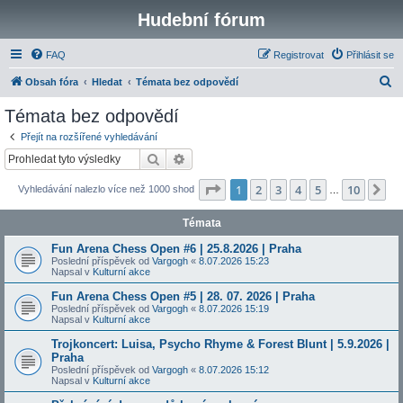
Hudební fórum
FAQ
Registrovat
Přihlásit se
H
Obsah fóra
Hledat
Témata bez odpovědí
l
Témata bez odpovědí
e
Přejít na rozšířené vyhledávání
d
Hledat
Pokročilé hledání
a
Stránka
1
z
10
1
2
3
4
5
10
Da
Vyhledávání nalezlo více než 1000 shod
t
…
Témata
Fun Arena Chess Open #6 | 25.8.2026 | Praha
Poslední příspěvek od
Vargogh
«
8.07.2026 15:23
Napsal v
Kulturní akce
Fun Arena Chess Open #5 | 28. 07. 2026 | Praha
Poslední příspěvek od
Vargogh
«
8.07.2026 15:19
Napsal v
Kulturní akce
Trojkoncert: Luisa, Psycho Rhyme & Forest Blunt | 5.9.2026 |
Praha
Poslední příspěvek od
Vargogh
«
8.07.2026 15:12
Napsal v
Kulturní akce