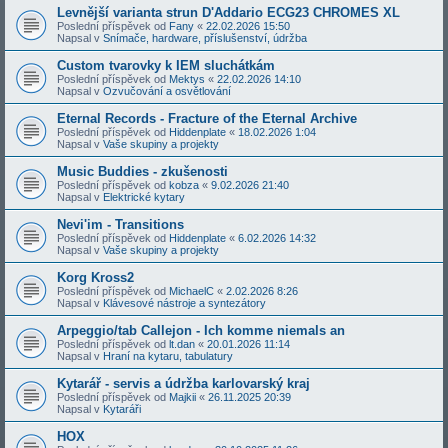
Levnější varianta strun D'Addario ECG23 CHROMES XL
Poslední příspěvek od
Fany
«
22.02.2026 15:50
Napsal v
Snímače, hardware, příslušenství, údržba
Custom tvarovky k IEM sluchátkám
Poslední příspěvek od
Mektys
«
22.02.2026 14:10
Napsal v
Ozvučování a osvětlování
Eternal Records - Fracture of the Eternal Archive
Poslední příspěvek od
Hiddenplate
«
18.02.2026 1:04
Napsal v
Vaše skupiny a projekty
Music Buddies - zkušenosti
Poslední příspěvek od
kobza
«
9.02.2026 21:40
Napsal v
Elektrické kytary
Nevi'im - Transitions
Poslední příspěvek od
Hiddenplate
«
6.02.2026 14:32
Napsal v
Vaše skupiny a projekty
Korg Kross2
Poslední příspěvek od
MichaelC
«
2.02.2026 8:26
Napsal v
Klávesové nástroje a syntezátory
Arpeggio/tab Callejon - Ich komme niemals an
Poslední příspěvek od
lt.dan
«
20.01.2026 11:14
Napsal v
Hraní na kytaru, tabulatury
Kytarář - servis a údržba karlovarský kraj
Poslední příspěvek od
Majkii
«
26.11.2025 20:39
Napsal v
Kytaráři
HOX