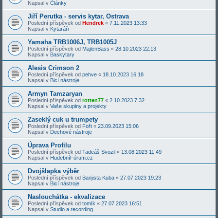
Napsal v
Články
Jiří Perutka - servis kytar, Ostrava
Poslední příspěvek od
Hendrek
«
7.11.2023 13:33
Napsal v
Kytaráři
Yamaha TRB1006J, TRB1005J
Poslední příspěvek od
MajlenBass
«
28.10.2023 22:13
Napsal v
Baskytary
Alesis Crimson 2
Poslední příspěvek od
pehve
«
18.10.2023 16:18
Napsal v
Bicí nástroje
Armyn Tamzaryan
Poslední příspěvek od
rotten77
«
2.10.2023 7:32
Napsal v
Vaše skupiny a projekty
Zaseklý cuk u trumpety
Poslední příspěvek od
Fořt
«
23.09.2023 15:06
Napsal v
Dechové nástroje
Úprava Profilu
Poslední příspěvek od
Tadeáš Svozil
«
13.08.2023 11:49
Napsal v
HudebníFórum.cz
Dvojšlapka výběr
Poslední příspěvek od
Banjista Kuba
«
27.07.2023 19:23
Napsal v
Bicí nástroje
Naslouchátka - ekvalizace
Poslední příspěvek od
tomík
«
27.07.2023 16:51
Napsal v
Studio a recording