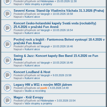
Poslední příspěvek od
Hiddenplate
«
15.03.2026 11:30
Napsal v
Vaše skupiny a projekty
Severní Korea: Stand-Up Vladimíra Váchala 31.3.2026 (Praha)
Poslední příspěvek od
Vargogh
«
10.03.2026 16:58
Napsal v
Kulturní akce
Koncert česko-holandské kapely Svatá voda (rockabilly)
25.4.2026 v pražské Fun Areně
Poslední příspěvek od
Vargogh
«
10.03.2026 16:54
Napsal v
Kulturní akce
Poctivý rock a bigbít - Fantomova Bolest vystoupí 18.4.2026 v
pražské Fun Areně
Poslední příspěvek od
Vargogh
«
10.03.2026 16:46
Napsal v
Kulturní akce
Swing & Jazz: Koncert kapely Bee Band 15.4.2026 ve Fun
Areně
Poslední příspěvek od
Vargogh
«
10.03.2026 16:40
Napsal v
Kulturní akce
Koncert LouBand & Host
Poslední příspěvek od
Vargogh
«
9.03.2026 15:58
Napsal v
Kulturní akce
Legacy HW a W11 s novým MIDI jádrem
Poslední příspěvek od
pavlii
«
4.03.2026 14:49
Napsal v
Studio a recording
Magor - Král Evropy
Poslední příspěvek od
Hiddenplate
«
3.03.2026 15:54
Napsal v
Vaše skupiny a projekty