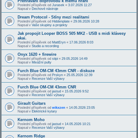
Přehrávání doprovodů k mému hraní
Poslední příspěvek od
Jurasek
«
3.07.2026 11:27
Napsal v
Dechové nástroje
Dream Protocol - Stíny mezi realitami
Poslední příspěvek od
Hiddenplate
«
29.06.2026 10:28
Napsal v
Vaše skupiny a projekty
Jak propojit Looper BOSS 505 MK2 - USB s midi klávesy
akai.
Poslední příspěvek od
MattEryn
«
17.06.2026 8:03
Napsal v
Studio a recording
Onyx 1620 + firewire
Poslední příspěvek od
stipi
«
29.05.2026 14:49
Napsal v
Mixážní pulty
Furch Blue OM-CM 43mm CNR - diskuze
Poslední příspěvek od
Prskyn
«
25.05.2026 12:39
Napsal v
Recenze Vaší výbavy
Furch Blue OM-CM 43mm CNR
Poslední příspěvek od
jastud
«
15.05.2026 9:52
Napsal v
Recenze Vaší výbavy
Girault Guitars
Poslední příspěvek od
wikxzen
«
14.05.2026 23:05
Napsal v
Elektrické kytary
Kernom Moho
Poslední příspěvek od
jastud
«
14.05.2026 10:21
Napsal v
Recenze Vaší výbavy
Kernom Ridge