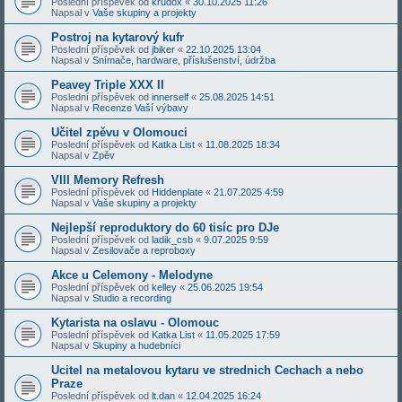
Poslední příspěvek od
krudox
«
30.10.2025 11:26
Napsal v
Vaše skupiny a projekty
Postroj na kytarový kufr
Poslední příspěvek od
jbiker
«
22.10.2025 13:04
Napsal v
Snímače, hardware, příslušenství, údržba
Peavey Triple XXX II
Poslední příspěvek od
innerself
«
25.08.2025 14:51
Napsal v
Recenze Vaší výbavy
Učitel zpěvu v Olomouci
Poslední příspěvek od
Katka List
«
11.08.2025 18:34
Napsal v
Zpěv
VIII Memory Refresh
Poslední příspěvek od
Hiddenplate
«
21.07.2025 4:59
Napsal v
Vaše skupiny a projekty
Nejlepší reproduktory do 60 tisíc pro DJe
Poslední příspěvek od
ladik_csb
«
9.07.2025 9:59
Napsal v
Zesilovače a reproboxy
Akce u Celemony - Melodyne
Poslední příspěvek od
kelley
«
25.06.2025 19:54
Napsal v
Studio a recording
Kytarista na oslavu - Olomouc
Poslední příspěvek od
Katka List
«
11.05.2025 17:59
Napsal v
Skupiny a hudebníci
Ucitel na metalovou kytaru ve strednich Cechach a nebo
Praze
Poslední příspěvek od
lt.dan
«
12.04.2025 16:24