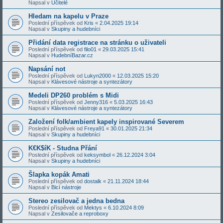
Napsal v
Učitelé
Hledam na kapelu v Praze
Poslední příspěvek od
Kris
«
2.04.2025 19:14
Napsal v
Skupiny a hudebníci
Přidání data registrace na stránku o uživateli
Poslední příspěvek od
filo01
«
29.03.2025 15:41
Napsal v
HudebníBazar.cz
Napsání not
Poslední příspěvek od
Lukyn2000
«
12.03.2025 15:20
Napsal v
Klávesové nástroje a syntezátory
Medeli DP260 problém s Midi
Poslední příspěvek od
Jenny316
«
5.03.2025 16:43
Napsal v
Klávesové nástroje a syntezátory
Založení folk/ambient kapely inspirované Severem
Poslední příspěvek od
Freya91
«
30.01.2025 21:34
Napsal v
Skupiny a hudebníci
K€K$íK - Studna Přání
Poslední příspěvek od
keksymbol
«
26.12.2024 3:04
Napsal v
Skupiny a hudebníci
Šlapka kopák Amati
Poslední příspěvek od
dostalk
«
21.11.2024 18:44
Napsal v
Bicí nástroje
Stereo zesilovač a jedna bedna
Poslední příspěvek od
Mektys
«
6.10.2024 8:09
Napsal v
Zesilovače a reproboxy