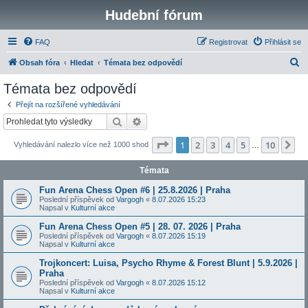
Hudební fórum
FAQ
Registrovat
Přihlásit se
H
Obsah fóra
Hledat
Témata bez odpovědí
l
Témata bez odpovědí
e
Přejít na rozšířené vyhledávání
d
Hledat
Pokročilé hledání
a
Stránka
1
z
10
1
2
3
4
5
10
Da
Vyhledávání nalezlo více než 1000 shod
t
…
Témata
Fun Arena Chess Open #6 | 25.8.2026 | Praha
Poslední příspěvek od
Vargogh
«
8.07.2026 15:23
Napsal v
Kulturní akce
Fun Arena Chess Open #5 | 28. 07. 2026 | Praha
Poslední příspěvek od
Vargogh
«
8.07.2026 15:19
Napsal v
Kulturní akce
Trojkoncert: Luisa, Psycho Rhyme & Forest Blunt | 5.9.2026 |
Praha
Poslední příspěvek od
Vargogh
«
8.07.2026 15:12
Napsal v
Kulturní akce