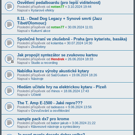
Osvětlení pedalboardu (pro lepší viditelnost)
Poslední příspěvek od
rotten77
«
3.10.2024 19:44
Napsal v
Kytarové efekty
8.11. - Dead Dog Legacy + Synové smrti (Jazz
Tibet/Olomouc)
Poslední příspěvek od
rotten77
«
30.09.2024 11:01
Napsal v
Kulturní akce
Společné hraní ve zkušebně - Praha (pro kytaristu, basáka)
Poslední příspěvek od
kolamba
«
30.07.2024 14:30
Napsal v
Zkušebny
Jak propojit syntezátor se zvukovou kartou
Poslední příspěvek od
Hendrek
«
26.06.2024 18:33
Napsal v
Studio a recording
Nabídka kurzu výroby akustické kytary
Poslední příspěvek od
SalzGuitars
«
19.06.2024 18:26
Napsal v
Nástroje
Hledám učitele hry na elektrickou kytaru - Plzeň
Poslední příspěvek od
rhinos
«
18.06.2024 17:43
Napsal v
Učitelé
The T. Amp E-1500 - Jaké repro???
Poslední příspěvek od
tadeasss
«
9.06.2024 13:56
Napsal v
Ozvučování a osvětlování
sample pack dx7 pro krome
Poslední příspěvek od
babor-jakub
«
3.06.2024 21:22
Napsal v
Klávesové nástroje a syntezátory
Je pearl maple decade dobra volba?