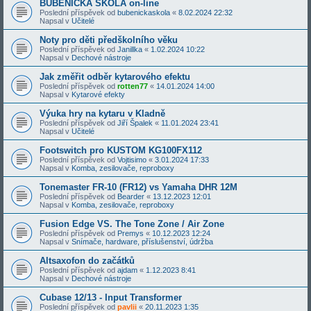
BUBENICKÁ ŠKOLA on-line
Poslední příspěvek od
bubenickaskola
«
8.02.2024 22:32
Napsal v
Učitelé
Noty pro děti předškolního věku
Poslední příspěvek od
Janillka
«
1.02.2024 10:22
Napsal v
Dechové nástroje
Jak změřit odběr kytarového efektu
Poslední příspěvek od
rotten77
«
14.01.2024 14:00
Napsal v
Kytarové efekty
Výuka hry na kytaru v Kladně
Poslední příspěvek od
Jiří Špalek
«
11.01.2024 23:41
Napsal v
Učitelé
Footswitch pro KUSTOM KG100FX112
Poslední příspěvek od
Vojtisimo
«
3.01.2024 17:33
Napsal v
Komba, zesilovače, reproboxy
Tonemaster FR-10 (FR12) vs Yamaha DHR 12M
Poslední příspěvek od
Bearder
«
13.12.2023 12:01
Napsal v
Komba, zesilovače, reproboxy
Fusion Edge VS. The Tone Zone / Air Zone
Poslední příspěvek od
Premys
«
10.12.2023 12:24
Napsal v
Snímače, hardware, příslušenství, údržba
Altsaxofon do začátků
Poslední příspěvek od
ajdam
«
1.12.2023 8:41
Napsal v
Dechové nástroje
Cubase 12/13 - Input Transformer
Poslední příspěvek od
pavlii
«
20.11.2023 1:35