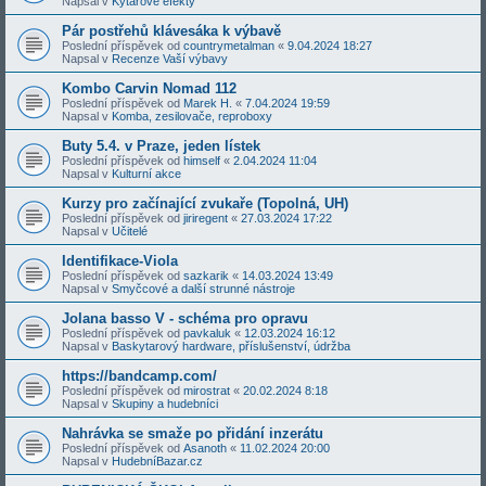
Napsal v
Kytarové efekty
Pár postřehů klávesáka k výbavě
Poslední příspěvek od
countrymetalman
«
9.04.2024 18:27
Napsal v
Recenze Vaší výbavy
Kombo Carvin Nomad 112
Poslední příspěvek od
Marek H.
«
7.04.2024 19:59
Napsal v
Komba, zesilovače, reproboxy
Buty 5.4. v Praze, jeden lístek
Poslední příspěvek od
himself
«
2.04.2024 11:04
Napsal v
Kulturní akce
Kurzy pro začínající zvukaře (Topolná, UH)
Poslední příspěvek od
jiriregent
«
27.03.2024 17:22
Napsal v
Učitelé
Identifikace-Viola
Poslední příspěvek od
sazkarik
«
14.03.2024 13:49
Napsal v
Smyčcové a další strunné nástroje
Jolana basso V - schéma pro opravu
Poslední příspěvek od
pavkaluk
«
12.03.2024 16:12
Napsal v
Baskytarový hardware, příslušenství, údržba
https://bandcamp.com/
Poslední příspěvek od
mirostrat
«
20.02.2024 8:18
Napsal v
Skupiny a hudebníci
Nahrávka se smaže po přidání inzerátu
Poslední příspěvek od
Asanoth
«
11.02.2024 20:00
Napsal v
HudebníBazar.cz