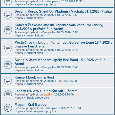
Poslední příspěvek od
Hiddenplate
«
15.03.2026 11:30
Napsal v
Vaše skupiny a projekty
Severní Korea: Stand-Up Vladimíra Váchala 31.3.2026 (Praha)
Poslední příspěvek od
Vargogh
«
10.03.2026 16:58
Napsal v
Kulturní akce
Koncert česko-holandské kapely Svatá voda (rockabilly)
25.4.2026 v pražské Fun Areně
Poslední příspěvek od
Vargogh
«
10.03.2026 16:54
Napsal v
Kulturní akce
Poctivý rock a bigbít - Fantomova Bolest vystoupí 18.4.2026 v
pražské Fun Areně
Poslední příspěvek od
Vargogh
«
10.03.2026 16:46
Napsal v
Kulturní akce
Swing & Jazz: Koncert kapely Bee Band 15.4.2026 ve Fun
Areně
Poslední příspěvek od
Vargogh
«
10.03.2026 16:40
Napsal v
Kulturní akce
Koncert LouBand & Host
Poslední příspěvek od
Vargogh
«
9.03.2026 15:58
Napsal v
Kulturní akce
Legacy HW a W11 s novým MIDI jádrem
Poslední příspěvek od
pavlii
«
4.03.2026 14:49
Napsal v
Studio a recording
Magor - Král Evropy
Poslední příspěvek od
Hiddenplate
«
3.03.2026 15:54
Napsal v
Vaše skupiny a projekty