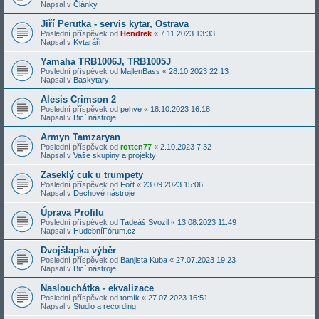
Napsal v
Články
Jiří Perutka - servis kytar, Ostrava
Poslední příspěvek od
Hendrek
«
7.11.2023 13:33
Napsal v
Kytaráři
Yamaha TRB1006J, TRB1005J
Poslední příspěvek od
MajlenBass
«
28.10.2023 22:13
Napsal v
Baskytary
Alesis Crimson 2
Poslední příspěvek od
pehve
«
18.10.2023 16:18
Napsal v
Bicí nástroje
Armyn Tamzaryan
Poslední příspěvek od
rotten77
«
2.10.2023 7:32
Napsal v
Vaše skupiny a projekty
Zaseklý cuk u trumpety
Poslední příspěvek od
Fořt
«
23.09.2023 15:06
Napsal v
Dechové nástroje
Úprava Profilu
Poslední příspěvek od
Tadeáš Svozil
«
13.08.2023 11:49
Napsal v
HudebníFórum.cz
Dvojšlapka výběr
Poslední příspěvek od
Banjista Kuba
«
27.07.2023 19:23
Napsal v
Bicí nástroje
Naslouchátka - ekvalizace
Poslední příspěvek od
tomík
«
27.07.2023 16:51
Napsal v
Studio a recording