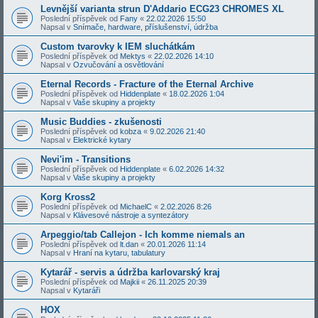
Levnější varianta strun D'Addario ECG23 CHROMES XL
Poslední příspěvek od
Fany
«
22.02.2026 15:50
Napsal v
Snímače, hardware, příslušenství, údržba
Custom tvarovky k IEM sluchátkám
Poslední příspěvek od
Mektys
«
22.02.2026 14:10
Napsal v
Ozvučování a osvětlování
Eternal Records - Fracture of the Eternal Archive
Poslední příspěvek od
Hiddenplate
«
18.02.2026 1:04
Napsal v
Vaše skupiny a projekty
Music Buddies - zkušenosti
Poslední příspěvek od
kobza
«
9.02.2026 21:40
Napsal v
Elektrické kytary
Nevi'im - Transitions
Poslední příspěvek od
Hiddenplate
«
6.02.2026 14:32
Napsal v
Vaše skupiny a projekty
Korg Kross2
Poslední příspěvek od
MichaelC
«
2.02.2026 8:26
Napsal v
Klávesové nástroje a syntezátory
Arpeggio/tab Callejon - Ich komme niemals an
Poslední příspěvek od
lt.dan
«
20.01.2026 11:14
Napsal v
Hraní na kytaru, tabulatury
Kytarář - servis a údržba karlovarský kraj
Poslední příspěvek od
Majkii
«
26.11.2025 20:39
Napsal v
Kytaráři
HOX