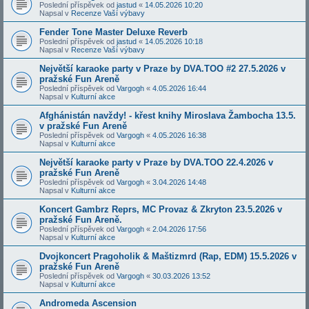
Poslední příspěvek od
jastud
«
14.05.2026 10:20
Napsal v
Recenze Vaší výbavy
Fender Tone Master Deluxe Reverb
Poslední příspěvek od
jastud
«
14.05.2026 10:18
Napsal v
Recenze Vaší výbavy
Největší karaoke party v Praze by DVA.TOO #2 27.5.2026 v
pražské Fun Areně
Poslední příspěvek od
Vargogh
«
4.05.2026 16:44
Napsal v
Kulturní akce
Afghánistán navždy! - křest knihy Miroslava Žambocha 13.5.
v pražské Fun Areně
Poslední příspěvek od
Vargogh
«
4.05.2026 16:38
Napsal v
Kulturní akce
Největší karaoke party v Praze by DVA.TOO 22.4.2026 v
pražské Fun Areně
Poslední příspěvek od
Vargogh
«
3.04.2026 14:48
Napsal v
Kulturní akce
Koncert Gambrz Reprs, MC Provaz & Zkryton 23.5.2026 v
pražské Fun Areně.
Poslední příspěvek od
Vargogh
«
2.04.2026 17:56
Napsal v
Kulturní akce
Dvojkoncert Pragoholik & Maštizmrd (Rap, EDM) 15.5.2026 v
pražské Fun Areně
Poslední příspěvek od
Vargogh
«
30.03.2026 13:52
Napsal v
Kulturní akce
Andromeda Ascension