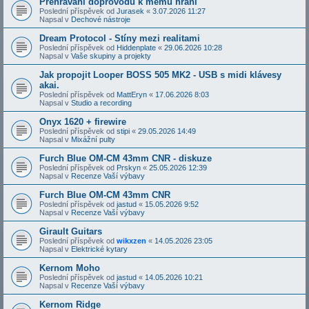
Přehrávání doprovodů k mému hraní
Poslední příspěvek od
Jurasek
«
3.07.2026 11:27
Napsal v
Dechové nástroje
Dream Protocol - Stíny mezi realitami
Poslední příspěvek od
Hiddenplate
«
29.06.2026 10:28
Napsal v
Vaše skupiny a projekty
Jak propojit Looper BOSS 505 MK2 - USB s midi klávesy
akai.
Poslední příspěvek od
MattEryn
«
17.06.2026 8:03
Napsal v
Studio a recording
Onyx 1620 + firewire
Poslední příspěvek od
stipi
«
29.05.2026 14:49
Napsal v
Mixážní pulty
Furch Blue OM-CM 43mm CNR - diskuze
Poslední příspěvek od
Prskyn
«
25.05.2026 12:39
Napsal v
Recenze Vaší výbavy
Furch Blue OM-CM 43mm CNR
Poslední příspěvek od
jastud
«
15.05.2026 9:52
Napsal v
Recenze Vaší výbavy
Girault Guitars
Poslední příspěvek od
wikxzen
«
14.05.2026 23:05
Napsal v
Elektrické kytary
Kernom Moho
Poslední příspěvek od
jastud
«
14.05.2026 10:21
Napsal v
Recenze Vaší výbavy
Kernom Ridge