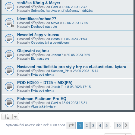
stolička König & Meyer
Poslední příspěvek od
Čavli
«
13.06.2023 12:42
Napsal v
Snímače, hardware, příslušenství, údržba
Identifikace/odhad??
Poslední příspěvek od
Mavd
«
12.06.2023 17:55
Napsal v
Dechové nástroje
Nesedící čepy v trussu
Poslední příspěvek od
klosto
«
1.06.2023 21:53
Napsal v
Ozvučování a osvětlování
Olejování cajónu
Poslední příspěvek od
Jezour7
«
30.05.2023 9:59
Napsal v
Bicí nástroje
Nastavení multiefektu pro styly hry na el.akustickou kytaru
Poslední příspěvek od
Samson_PH
«
23.05.2023 15:14
Napsal v
Kytarové efekty
POD HD500 + DT25 + MIX(PA)
Poslední příspěvek od
Jakub T.
«
8.05.2023 17:15
Napsal v
Kytarové efekty
Fishman Platinum Pro EQ
Poslední příspěvek od
Čavli
«
13.04.2023 15:31
Napsal v
Akustické kytary
Stránka
1
z
10
1
2
3
4
5
10
Da
Vyhledávání nalezlo více než 1000 shod
…