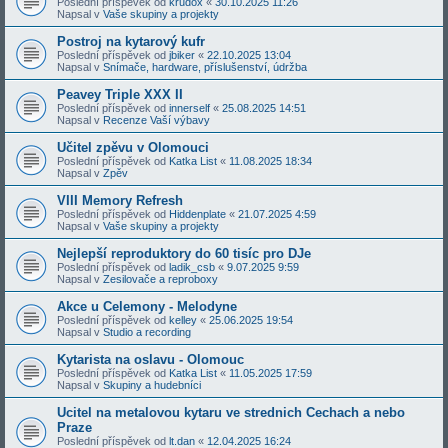
Poslední příspěvek od
krudox
«
30.10.2025 11:26
Napsal v
Vaše skupiny a projekty
Postroj na kytarový kufr
Poslední příspěvek od
jbiker
«
22.10.2025 13:04
Napsal v
Snímače, hardware, příslušenství, údržba
Peavey Triple XXX II
Poslední příspěvek od
innerself
«
25.08.2025 14:51
Napsal v
Recenze Vaší výbavy
Učitel zpěvu v Olomouci
Poslední příspěvek od
Katka List
«
11.08.2025 18:34
Napsal v
Zpěv
VIII Memory Refresh
Poslední příspěvek od
Hiddenplate
«
21.07.2025 4:59
Napsal v
Vaše skupiny a projekty
Nejlepší reproduktory do 60 tisíc pro DJe
Poslední příspěvek od
ladik_csb
«
9.07.2025 9:59
Napsal v
Zesilovače a reproboxy
Akce u Celemony - Melodyne
Poslední příspěvek od
kelley
«
25.06.2025 19:54
Napsal v
Studio a recording
Kytarista na oslavu - Olomouc
Poslední příspěvek od
Katka List
«
11.05.2025 17:59
Napsal v
Skupiny a hudebníci
Ucitel na metalovou kytaru ve strednich Cechach a nebo
Praze
Poslední příspěvek od
lt.dan
«
12.04.2025 16:24