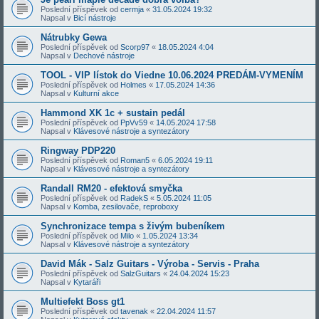
Poslední příspěvek od
cermja
«
31.05.2024 19:32
Napsal v
Bicí nástroje
Nátrubky Gewa
Poslední příspěvek od
Scorp97
«
18.05.2024 4:04
Napsal v
Dechové nástroje
TOOL - VIP lístok do Viedne 10.06.2024 PREDÁM-VYMENÍM
Poslední příspěvek od
Holmes
«
17.05.2024 14:36
Napsal v
Kulturní akce
Hammond XK 1c + sustain pedál
Poslední příspěvek od
PpVv59
«
14.05.2024 17:58
Napsal v
Klávesové nástroje a syntezátory
Ringway PDP220
Poslední příspěvek od
Roman5
«
6.05.2024 19:11
Napsal v
Klávesové nástroje a syntezátory
Randall RM20 - efektová smyčka
Poslední příspěvek od
RadekS
«
5.05.2024 11:05
Napsal v
Komba, zesilovače, reproboxy
Synchronizace tempa s živým bubeníkem
Poslední příspěvek od
Milo
«
1.05.2024 13:34
Napsal v
Klávesové nástroje a syntezátory
David Mák - Salz Guitars - Výroba - Servis - Praha
Poslední příspěvek od
SalzGuitars
«
24.04.2024 15:23
Napsal v
Kytaráři
Multiefekt Boss gt1
Poslední příspěvek od
tavenak
«
22.04.2024 11:57