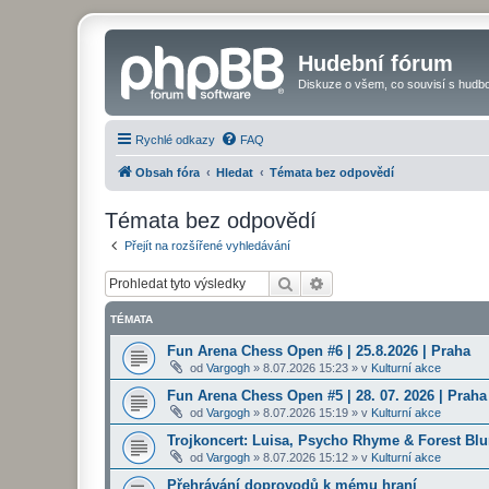
Hudební fórum
Diskuze o všem, co souvisí s hudbo
Rychlé odkazy
FAQ
Obsah fóra
Hledat
Témata bez odpovědí
Témata bez odpovědí
Přejít na rozšířené vyhledávání
Hledat
Pokročilé hledání
TÉMATA
Fun Arena Chess Open #6 | 25.8.2026 | Praha
od
Vargogh
»
8.07.2026 15:23
» v
Kulturní akce
Fun Arena Chess Open #5 | 28. 07. 2026 | Praha
od
Vargogh
»
8.07.2026 15:19
» v
Kulturní akce
Trojkoncert: Luisa, Psycho Rhyme & Forest Blun
od
Vargogh
»
8.07.2026 15:12
» v
Kulturní akce
Přehrávání doprovodů k mému hraní