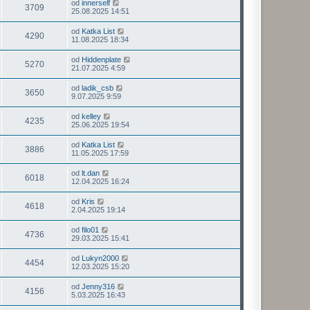
od
innerself
3709
25.08.2025 14:51
od
Katka List
4290
11.08.2025 18:34
od
Hiddenplate
5270
21.07.2025 4:59
od
ladik_csb
3650
9.07.2025 9:59
od
kelley
4235
25.06.2025 19:54
od
Katka List
3886
11.05.2025 17:59
od
lt.dan
6018
12.04.2025 16:24
od
Kris
4618
2.04.2025 19:14
od
filo01
4736
29.03.2025 15:41
od
Lukyn2000
4454
12.03.2025 15:20
od
Jenny316
4156
5.03.2025 16:43