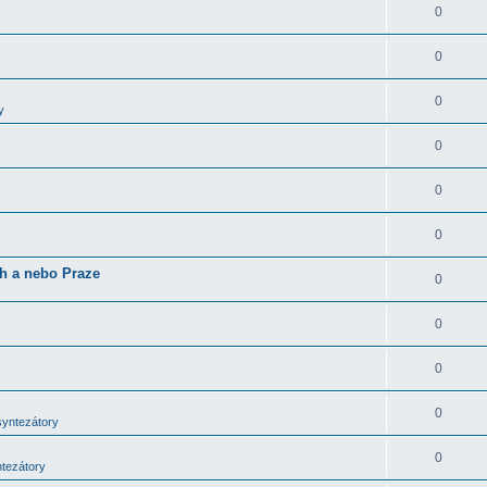
0
0
0
y
0
0
0
ch a nebo Praze
0
0
0
0
syntezátory
0
ntezátory