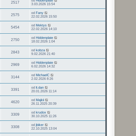
od
Hiddenplate
2517
3.03.2026 15:54
od
Fany
2575
22.02.2026 15:50
od
Mektys
5454
22.02.2026 14:10
od
Hiddenplate
2750
18.02.2026 1:04
od
kobza
2843
9.02.2026 21:40
od
Hiddenplate
2969
6.02.2026 14:32
od
MichaelC
3144
2.02.2026 8:26
od
lt.dan
3391
20.01.2026 11:14
od
Majkii
4620
26.11.2025 20:39
od
krudox
3309
30.10.2025 11:26
od
jbiker
3308
22.10.2025 13:04