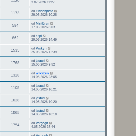
1120
3.07.2026 11:27
od
Hiddenplate
1173
29.06.2026 10:28
od
MattEryn
584
17.06.2026 8:03
od
stipi
862
29.05.2026 14:49
od
Prskyn
1535
25.05.2026 12:39
od
jastud
1768
15.05.2026 9:52
od
wikxzen
1328
14.05.2026 23:05
od
jastud
1105
14.05.2026 10:21
od
jastud
1028
14.05.2026 10:20
od
jastud
1065
14.05.2026 10:18
od
Vargogh
1754
4.05.2026 16:44
od
Vargogh