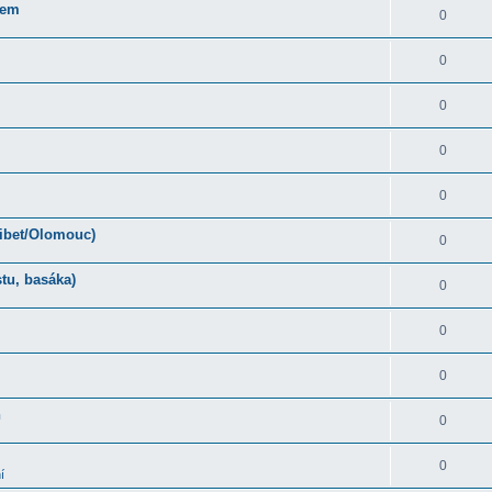
rem
0
0
0
0
0
Tibet/Olomouc)
0
tu, basáka)
0
0
0
ň
0
0
í