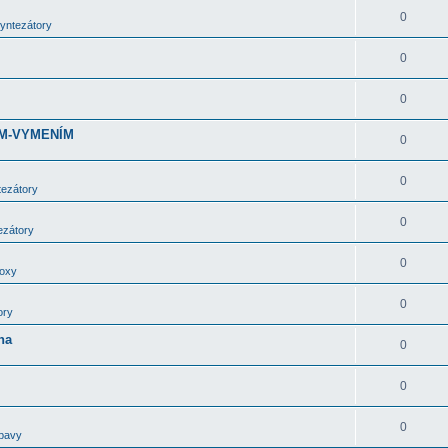
0
syntezátory
0
0
DÁM-VYMENÍM
0
0
tezátory
0
ezátory
0
boxy
0
ory
ha
0
0
0
bavy