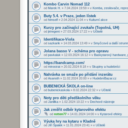
Kombo Carvin Nomad 112
od
Marek H.
»
7.04.2024 19:59
» v
Komba, zesilovače, repr
Buty 5.4. v Praze, jeden lístek
od
himself
»
2.04.2024 11:04
» v
Kulturní akce
Kurzy pro začínající zvukaře (Topolná, UH)
od
jiriregent
»
27.03.2024 17:22
» v
Učitelé
Identifikace-Viola
od
sazkarik
»
14.03.2024 13:49
» v
Smyčcové a další strunn
Jolana basso V - schéma pro opravu
od
pavkaluk
»
12.03.2024 16:12
» v
Baskytarový hardware, p
https://bandcamp.com/
od
mirostrat
»
20.02.2024 8:18
» v
Skupiny a hudebníci
Nahrávka se smaže po přidání inzerátu
od
Asanoth
»
11.02.2024 20:00
» v
HudebníBazar.cz
BUBENICKÁ ŠKOLA on-line
od
bubenickaskola
»
8.02.2024 22:32
» v
Učitelé
Noty pro děti předškolního věku
od
Janillka
»
1.02.2024 10:22
» v
Dechové nástroje
Jak změřit odběr kytarového efektu
od
rotten77
»
14.01.2024 14:00
» v
Kytarové efekty
Výuka hry na kytaru v Kladně
od
Jiří Špalek
»
11.01.2024 23:41
» v
Učitelé