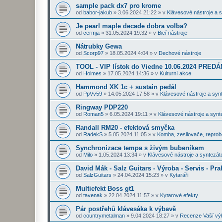
sample pack dx7 pro krome
od
babor-jakub
»
3.06.2024 21:22
» v
Klávesové nástroje a 
Je pearl maple decade dobra volba?
od
cermja
»
31.05.2024 19:32
» v
Bicí nástroje
Nátrubky Gewa
od
Scorp97
»
18.05.2024 4:04
» v
Dechové nástroje
TOOL - VIP lístok do Viedne 10.06.2024 PRE
od
Holmes
»
17.05.2024 14:36
» v
Kulturní akce
Hammond XK 1c + sustain pedál
od
PpVv59
»
14.05.2024 17:58
» v
Klávesové nástroje a syn
Ringway PDP220
od
Roman5
»
6.05.2024 19:11
» v
Klávesové nástroje a synt
Randall RM20 - efektová smyčka
od
RadekS
»
5.05.2024 11:05
» v
Komba, zesilovače, repro
Synchronizace tempa s živým bubeníkem
od
Milo
»
1.05.2024 13:34
» v
Klávesové nástroje a syntezát
David Mák - Salz Guitars - Výroba - Servis - Pra
od
SalzGuitars
»
24.04.2024 15:23
» v
Kytaráři
Multiefekt Boss gt1
od
tavenak
»
22.04.2024 11:57
» v
Kytarové efekty
Pár postřehů klávesáka k výbavě
od
countrymetalman
»
9.04.2024 18:27
» v
Recenze Vaší vý