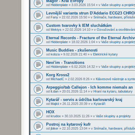
Magor - Král Evropy
od
Hiddenplate
»
3.03.2026 15:54
» v
Vaše skupiny a projekt
Levnější varianta strun D'Addario ECG23 CHR
od
Fany
»
22.02.2026 15:50
» v
Snímače, hardware, přísluše
Custom tvarovky k IEM sluchátkám
od
Mektys
»
22.02.2026 14:10
» v
Ozvučování a osvětlován
Eternal Records - Fracture of the Eternal Archiv
od
Hiddenplate
»
18.02.2026 1:04
» v
Vaše skupiny a projekt
Music Buddies - zkušenosti
od
kobza
»
9.02.2026 21:40
» v
Elektrické kytary
Nevi'im - Transitions
od
Hiddenplate
»
6.02.2026 14:32
» v
Vaše skupiny a projekt
Korg Kross2
od
MichaelC
»
2.02.2026 8:26
» v
Klávesové nástroje a synt
Arpeggio/tab Callejon - Ich komme niemals an
od
lt.dan
»
20.01.2026 11:14
» v
Hraní na kytaru, tabulatury
Kytarář - servis a údržba karlovarský kraj
od
Majkii
»
26.11.2025 20:39
» v
Kytaráři
HOX
od
krudox
»
30.10.2025 11:26
» v
Vaše skupiny a projekty
Postroj na kytarový kufr
od
jbiker
»
22.10.2025 13:04
» v
Snímače, hardware, přísluš