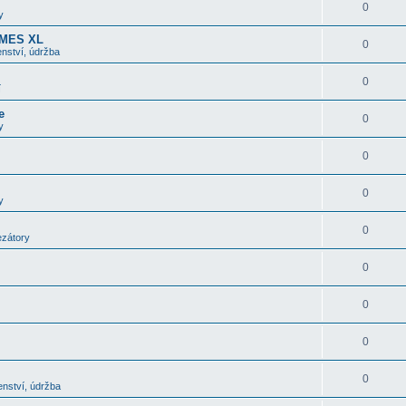
0
y
OMES XL
0
nství, údržba
0
í
e
0
y
0
0
y
0
ezátory
0
0
0
0
enství, údržba