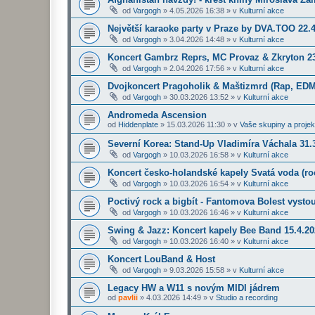
od
Vargogh
»
4.05.2026 16:38
» v
Kulturní akce
Největší karaoke party v Praze by DVA.TOO 22.
od
Vargogh
»
3.04.2026 14:48
» v
Kulturní akce
Koncert Gambrz Reprs, MC Provaz & Zkryton 23
od
Vargogh
»
2.04.2026 17:56
» v
Kulturní akce
Dvojkoncert Pragoholik & Maštizmrd (Rap, EDM
od
Vargogh
»
30.03.2026 13:52
» v
Kulturní akce
Andromeda Ascension
od
Hiddenplate
»
15.03.2026 11:30
» v
Vaše skupiny a projek
Severní Korea: Stand-Up Vladimíra Váchala 31.3
od
Vargogh
»
10.03.2026 16:58
» v
Kulturní akce
Koncert česko-holandské kapely Svatá voda (roc
od
Vargogh
»
10.03.2026 16:54
» v
Kulturní akce
Poctivý rock a bigbít - Fantomova Bolest vysto
od
Vargogh
»
10.03.2026 16:46
» v
Kulturní akce
Swing & Jazz: Koncert kapely Bee Band 15.4.2
od
Vargogh
»
10.03.2026 16:40
» v
Kulturní akce
Koncert LouBand & Host
od
Vargogh
»
9.03.2026 15:58
» v
Kulturní akce
Legacy HW a W11 s novým MIDI jádrem
od
pavlii
»
4.03.2026 14:49
» v
Studio a recording