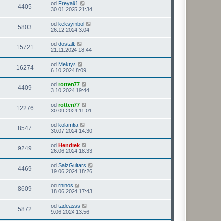
od
Freya91
4405
30.01.2025 21:34
od
keksymbol
5803
26.12.2024 3:04
od
dostalk
15721
21.11.2024 18:44
od
Mektys
16274
6.10.2024 8:09
od
rotten77
4409
3.10.2024 19:44
od
rotten77
12276
30.09.2024 11:01
od
kolamba
8547
30.07.2024 14:30
od
Hendrek
9249
26.06.2024 18:33
od
SalzGuitars
4469
19.06.2024 18:26
od
rhinos
8609
18.06.2024 17:43
od
tadeasss
5872
9.06.2024 13:56