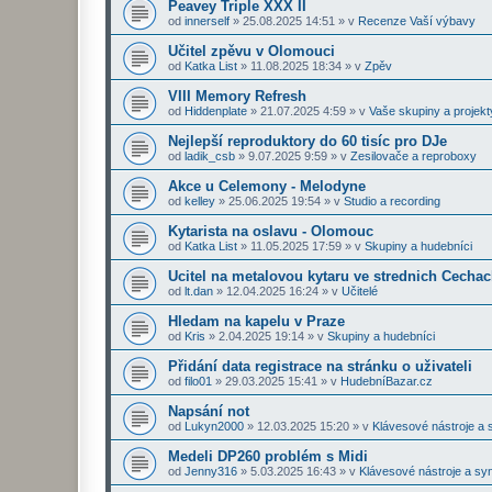
Peavey Triple XXX II
od
innerself
»
25.08.2025 14:51
» v
Recenze Vaší výbavy
Učitel zpěvu v Olomouci
od
Katka List
»
11.08.2025 18:34
» v
Zpěv
VIII Memory Refresh
od
Hiddenplate
»
21.07.2025 4:59
» v
Vaše skupiny a projekt
Nejlepší reproduktory do 60 tisíc pro DJe
od
ladik_csb
»
9.07.2025 9:59
» v
Zesilovače a reproboxy
Akce u Celemony - Melodyne
od
kelley
»
25.06.2025 19:54
» v
Studio a recording
Kytarista na oslavu - Olomouc
od
Katka List
»
11.05.2025 17:59
» v
Skupiny a hudebníci
Ucitel na metalovou kytaru ve strednich Cecha
od
lt.dan
»
12.04.2025 16:24
» v
Učitelé
Hledam na kapelu v Praze
od
Kris
»
2.04.2025 19:14
» v
Skupiny a hudebníci
Přidání data registrace na stránku o uživateli
od
filo01
»
29.03.2025 15:41
» v
HudebníBazar.cz
Napsání not
od
Lukyn2000
»
12.03.2025 15:20
» v
Klávesové nástroje a 
Medeli DP260 problém s Midi
od
Jenny316
»
5.03.2025 16:43
» v
Klávesové nástroje a sy