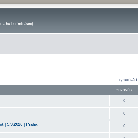
u a hudebními nástroji.
Vyhledávání 
ODPOVĚDI
0
0
t | 5.9.2026 | Praha
0