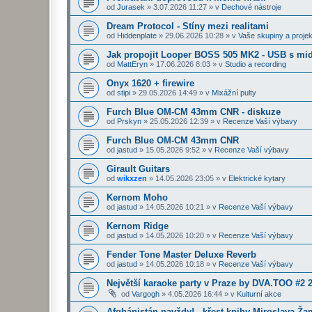
od
Jurasek
»
3.07.2026 11:27
» v
Dechové nástroje
Dream Protocol - Stíny mezi realitami
od
Hiddenplate
»
29.06.2026 10:28
» v
Vaše skupiny a projek
Jak propojit Looper BOSS 505 MK2 - USB s midi
od
MattEryn
»
17.06.2026 8:03
» v
Studio a recording
Onyx 1620 + firewire
od
stipi
»
29.05.2026 14:49
» v
Mixážní pulty
Furch Blue OM-CM 43mm CNR - diskuze
od
Prskyn
»
25.05.2026 12:39
» v
Recenze Vaší výbavy
Furch Blue OM-CM 43mm CNR
od
jastud
»
15.05.2026 9:52
» v
Recenze Vaší výbavy
Girault Guitars
od
wikxzen
»
14.05.2026 23:05
» v
Elektrické kytary
Kernom Moho
od
jastud
»
14.05.2026 10:21
» v
Recenze Vaší výbavy
Kernom Ridge
od
jastud
»
14.05.2026 10:20
» v
Recenze Vaší výbavy
Fender Tone Master Deluxe Reverb
od
jastud
»
14.05.2026 10:18
» v
Recenze Vaší výbavy
Největší karaoke party v Praze by DVA.TOO #2 
od
Vargogh
»
4.05.2026 16:44
» v
Kulturní akce
Afghánistán navždy! - křest knihy Miroslava Ž