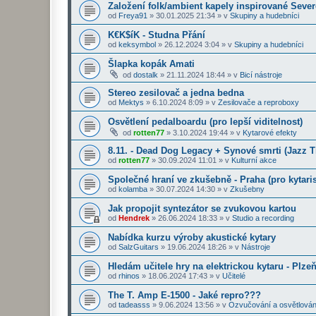
Založení folk/ambient kapely inspirované Seve
od
Freya91
»
30.01.2025 21:34
» v
Skupiny a hudebníci
K€K$íK - Studna Přání
od
keksymbol
»
26.12.2024 3:04
» v
Skupiny a hudebníci
Šlapka kopák Amati
od
dostalk
»
21.11.2024 18:44
» v
Bicí nástroje
Stereo zesilovač a jedna bedna
od
Mektys
»
6.10.2024 8:09
» v
Zesilovače a reproboxy
Osvětlení pedalboardu (pro lepší viditelnost)
od
rotten77
»
3.10.2024 19:44
» v
Kytarové efekty
8.11. - Dead Dog Legacy + Synové smrti (Jazz 
od
rotten77
»
30.09.2024 11:01
» v
Kulturní akce
Společné hraní ve zkušebně - Praha (pro kytaris
od
kolamba
»
30.07.2024 14:30
» v
Zkušebny
Jak propojit syntezátor se zvukovou kartou
od
Hendrek
»
26.06.2024 18:33
» v
Studio a recording
Nabídka kurzu výroby akustické kytary
od
SalzGuitars
»
19.06.2024 18:26
» v
Nástroje
Hledám učitele hry na elektrickou kytaru - Plze
od
rhinos
»
18.06.2024 17:43
» v
Učitelé
The T. Amp E-1500 - Jaké repro???
od
tadeasss
»
9.06.2024 13:56
» v
Ozvučování a osvětlován