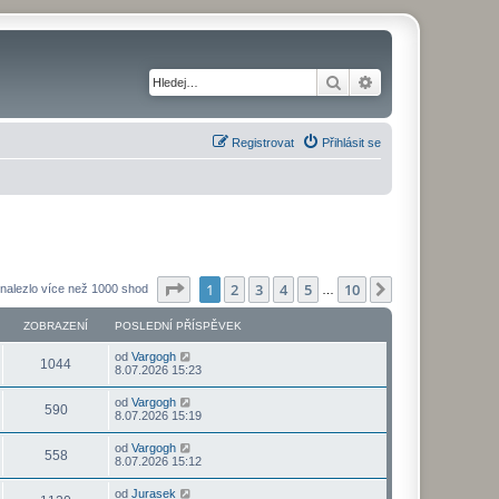
Hledat
Pokročilé hledání
Registrovat
Přihlásit se
Stránka
1
z
10
1
2
3
4
5
10
Další
nalezlo více než 1000 shod
…
ZOBRAZENÍ
POSLEDNÍ PŘÍSPĚVEK
od
Vargogh
1044
8.07.2026 15:23
od
Vargogh
590
8.07.2026 15:19
od
Vargogh
558
8.07.2026 15:12
od
Jurasek