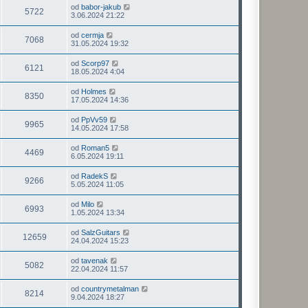
od
babor-jakub
5722
3.06.2024 21:22
od
cermja
7068
31.05.2024 19:32
od
Scorp97
6121
18.05.2024 4:04
od
Holmes
8350
17.05.2024 14:36
od
PpVv59
9965
14.05.2024 17:58
od
Roman5
4469
6.05.2024 19:11
od
RadekS
9266
5.05.2024 11:05
od
Milo
6993
1.05.2024 13:34
od
SalzGuitars
12659
24.04.2024 15:23
od
tavenak
5082
22.04.2024 11:57
od
countrymetalman
8214
9.04.2024 18:27