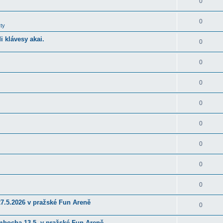
0
0
ty
 klávesy akai.
0
0
0
0
0
0
0
0
27.5.2026 v pražské Fun Areně
0
ambocha 13.5. v pražské Fun Areně