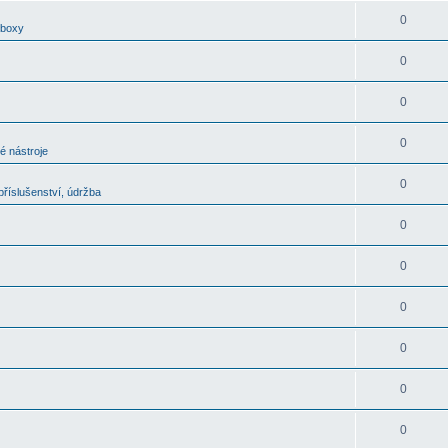
0
oboxy
0
0
0
é nástroje
0
říslušenství, údržba
0
0
0
0
0
0