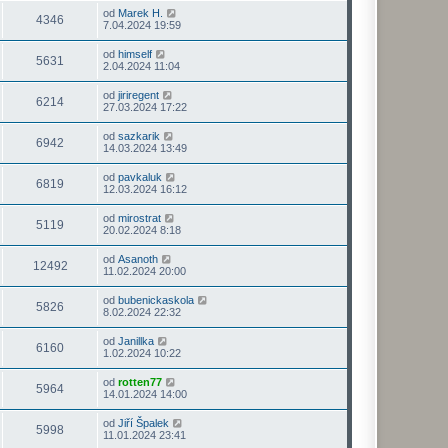
od
Marek H.
4346
7.04.2024 19:59
od
himself
5631
2.04.2024 11:04
od
jiriregent
6214
27.03.2024 17:22
od
sazkarik
6942
14.03.2024 13:49
od
pavkaluk
6819
12.03.2024 16:12
od
mirostrat
5119
20.02.2024 8:18
od
Asanoth
12492
11.02.2024 20:00
od
bubenickaskola
5826
8.02.2024 22:32
od
Janillka
6160
1.02.2024 10:22
od
rotten77
5964
14.01.2024 14:00
od
Jiří Špalek
5998
11.01.2024 23:41