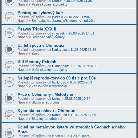
Poslední příspěvek od
krudox
«
30.10.2025 11:26
Napsal v
Vaše skupiny a projekty
Postroj na kytarový kufr
Poslední příspěvek od
jbiker
«
22.10.2025 13:04
Napsal v
Snímače, hardware, příslušenství, údržba
Peavey Triple XXX II
Poslední příspěvek od
innerself
«
25.08.2025 14:51
Napsal v
Recenze Vaší výbavy
Učitel zpěvu v Olomouci
Poslední příspěvek od
Katka List
«
11.08.2025 18:34
Napsal v
Zpěv
VIII Memory Refresh
Poslední příspěvek od
Hiddenplate
«
21.07.2025 4:59
Napsal v
Vaše skupiny a projekty
Nejlepší reproduktory do 60 tisíc pro DJe
Poslední příspěvek od
ladik_csb
«
9.07.2025 9:59
Napsal v
Zesilovače a reproboxy
Akce u Celemony - Melodyne
Poslední příspěvek od
kelley
«
25.06.2025 19:54
Napsal v
Studio a recording
Kytarista na oslavu - Olomouc
Poslední příspěvek od
Katka List
«
11.05.2025 17:59
Napsal v
Skupiny a hudebníci
Ucitel na metalovou kytaru ve strednich Cechach a nebo
Praze
Poslední příspěvek od
lt.dan
«
12.04.2025 16:24