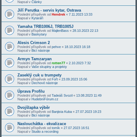
Napsal v
Články
Jiří Perutka - servis kytar, Ostrava
Poslední příspěvek od
Hendrek
«
7.11.2023 13:33
Napsal v
Kytaráři
Yamaha TRB1006J, TRB1005J
Poslední příspěvek od
MajlenBass
«
28.10.2023 22:13
Napsal v
Baskytary
Alesis Crimson 2
Poslední příspěvek od
pehve
«
18.10.2023 16:18
Napsal v
Bicí nástroje
Armyn Tamzaryan
Poslední příspěvek od
rotten77
«
2.10.2023 7:32
Napsal v
Vaše skupiny a projekty
Zaseklý cuk u trumpety
Poslední příspěvek od
Fořt
«
23.09.2023 15:06
Napsal v
Dechové nástroje
Úprava Profilu
Poslední příspěvek od
Tadeáš Svozil
«
13.08.2023 11:49
Napsal v
HudebníFórum.cz
Dvojšlapka výběr
Poslední příspěvek od
Banjista Kuba
«
27.07.2023 19:23
Napsal v
Bicí nástroje
Naslouchátka - ekvalizace
Poslední příspěvek od
tomík
«
27.07.2023 16:51
Napsal v
Studio a recording