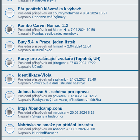
Napsal v
Kytarové efekty
Pár postřehů klávesáka k výbavě
Poslední příspěvek od
countrymetalman
«
9.04.2024 18:27
Napsal v
Recenze Vaší výbavy
Kombo Carvin Nomad 112
Poslední příspěvek od
Marek H.
«
7.04.2024 19:59
Napsal v
Komba, zesilovače, reproboxy
Buty 5.4. v Praze, jeden lístek
Poslední příspěvek od
himself
«
2.04.2024 11:04
Napsal v
Kulturní akce
Kurzy pro začínající zvukaře (Topolná, UH)
Poslední příspěvek od
jiriregent
«
27.03.2024 17:22
Napsal v
Učitelé
Identifikace-Viola
Poslední příspěvek od
sazkarik
«
14.03.2024 13:49
Napsal v
Smyčcové a další strunné nástroje
Jolana basso V - schéma pro opravu
Poslední příspěvek od
pavkaluk
«
12.03.2024 16:12
Napsal v
Baskytarový hardware, příslušenství, údržba
https://bandcamp.com/
Poslední příspěvek od
mirostrat
«
20.02.2024 8:18
Napsal v
Skupiny a hudebníci
Nahrávka se smaže po přidání inzerátu
Poslední příspěvek od
Asanoth
«
11.02.2024 20:00
Napsal v
HudebníBazar.cz