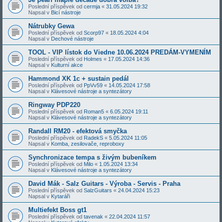
Poslední příspěvek od
cermja
«
31.05.2024 19:32
Napsal v
Bicí nástroje
Nátrubky Gewa
Poslední příspěvek od
Scorp97
«
18.05.2024 4:04
Napsal v
Dechové nástroje
TOOL - VIP lístok do Viedne 10.06.2024 PREDÁM-VYMENÍM
Poslední příspěvek od
Holmes
«
17.05.2024 14:36
Napsal v
Kulturní akce
Hammond XK 1c + sustain pedál
Poslední příspěvek od
PpVv59
«
14.05.2024 17:58
Napsal v
Klávesové nástroje a syntezátory
Ringway PDP220
Poslední příspěvek od
Roman5
«
6.05.2024 19:11
Napsal v
Klávesové nástroje a syntezátory
Randall RM20 - efektová smyčka
Poslední příspěvek od
RadekS
«
5.05.2024 11:05
Napsal v
Komba, zesilovače, reproboxy
Synchronizace tempa s živým bubeníkem
Poslední příspěvek od
Milo
«
1.05.2024 13:34
Napsal v
Klávesové nástroje a syntezátory
David Mák - Salz Guitars - Výroba - Servis - Praha
Poslední příspěvek od
SalzGuitars
«
24.04.2024 15:23
Napsal v
Kytaráři
Multiefekt Boss gt1
Poslední příspěvek od
tavenak
«
22.04.2024 11:57