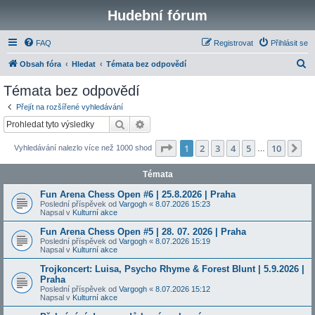
Hudební fórum
FAQ
Registrovat
Přihlásit se
H
Obsah fóra
Hledat
Témata bez odpovědí
l
Témata bez odpovědí
e
Přejít na rozšířené vyhledávání
d
Hledat
Pokročilé hledání
a
Stránka
1
z
10
1
2
3
4
5
10
Da
Vyhledávání nalezlo více než 1000 shod
t
…
Témata
Fun Arena Chess Open #6 | 25.8.2026 | Praha
Poslední příspěvek od
Vargogh
«
8.07.2026 15:23
Napsal v
Kulturní akce
Fun Arena Chess Open #5 | 28. 07. 2026 | Praha
Poslední příspěvek od
Vargogh
«
8.07.2026 15:19
Napsal v
Kulturní akce
Trojkoncert: Luisa, Psycho Rhyme & Forest Blunt | 5.9.2026 |
Praha
Poslední příspěvek od
Vargogh
«
8.07.2026 15:12
Napsal v
Kulturní akce