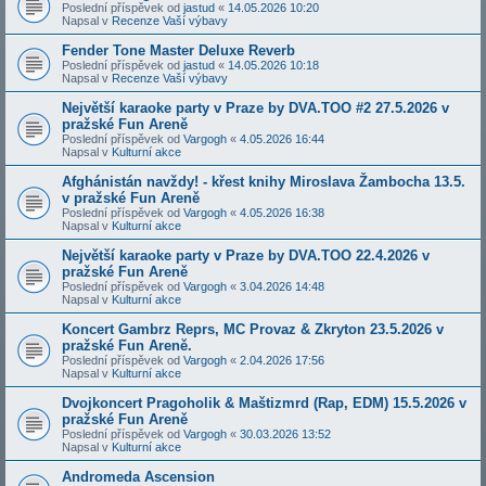
Poslední příspěvek od
jastud
«
14.05.2026 10:20
Napsal v
Recenze Vaší výbavy
Fender Tone Master Deluxe Reverb
Poslední příspěvek od
jastud
«
14.05.2026 10:18
Napsal v
Recenze Vaší výbavy
Největší karaoke party v Praze by DVA.TOO #2 27.5.2026 v
pražské Fun Areně
Poslední příspěvek od
Vargogh
«
4.05.2026 16:44
Napsal v
Kulturní akce
Afghánistán navždy! - křest knihy Miroslava Žambocha 13.5.
v pražské Fun Areně
Poslední příspěvek od
Vargogh
«
4.05.2026 16:38
Napsal v
Kulturní akce
Největší karaoke party v Praze by DVA.TOO 22.4.2026 v
pražské Fun Areně
Poslední příspěvek od
Vargogh
«
3.04.2026 14:48
Napsal v
Kulturní akce
Koncert Gambrz Reprs, MC Provaz & Zkryton 23.5.2026 v
pražské Fun Areně.
Poslední příspěvek od
Vargogh
«
2.04.2026 17:56
Napsal v
Kulturní akce
Dvojkoncert Pragoholik & Maštizmrd (Rap, EDM) 15.5.2026 v
pražské Fun Areně
Poslední příspěvek od
Vargogh
«
30.03.2026 13:52
Napsal v
Kulturní akce
Andromeda Ascension