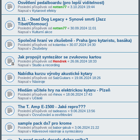
Osvětlení pedalboardu (pro lepší viditelnost)
Poslední příspěvek od
rotten77
«
3.10.2024 19:44
Napsal v
Kytarové efekty
8.11. - Dead Dog Legacy + Synové smrti (Jazz
Tibet/Olomouc)
Poslední příspěvek od
rotten77
«
30.09.2024 11:01
Napsal v
Kulturní akce
Společné hraní ve zkušebně - Praha (pro kytaristu, basáka)
Poslední příspěvek od
kolamba
«
30.07.2024 14:30
Napsal v
Zkušebny
Jak propojit syntezátor se zvukovou kartou
Poslední příspěvek od
Hendrek
«
26.06.2024 18:33
Napsal v
Studio a recording
Nabídka kurzu výroby akustické kytary
Poslední příspěvek od
SalzGuitars
«
19.06.2024 18:26
Napsal v
Nástroje
Hledám učitele hry na elektrickou kytaru - Plzeň
Poslední příspěvek od
rhinos
«
18.06.2024 17:43
Napsal v
Učitelé
The T. Amp E-1500 - Jaké repro???
Poslední příspěvek od
tadeasss
«
9.06.2024 13:56
Napsal v
Ozvučování a osvětlování
sample pack dx7 pro krome
Poslední příspěvek od
babor-jakub
«
3.06.2024 21:22
Napsal v
Klávesové nástroje a syntezátory
Je pearl maple decade dobra volba?