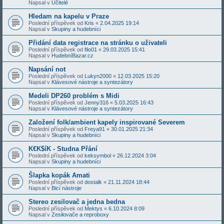
Napsal v
Učitelé
Hledam na kapelu v Praze
Poslední příspěvek od
Kris
«
2.04.2025 19:14
Napsal v
Skupiny a hudebníci
Přidání data registrace na stránku o uživateli
Poslední příspěvek od
filo01
«
29.03.2025 15:41
Napsal v
HudebníBazar.cz
Napsání not
Poslední příspěvek od
Lukyn2000
«
12.03.2025 15:20
Napsal v
Klávesové nástroje a syntezátory
Medeli DP260 problém s Midi
Poslední příspěvek od
Jenny316
«
5.03.2025 16:43
Napsal v
Klávesové nástroje a syntezátory
Založení folk/ambient kapely inspirované Severem
Poslední příspěvek od
Freya91
«
30.01.2025 21:34
Napsal v
Skupiny a hudebníci
K€K$íK - Studna Přání
Poslední příspěvek od
keksymbol
«
26.12.2024 3:04
Napsal v
Skupiny a hudebníci
Šlapka kopák Amati
Poslední příspěvek od
dostalk
«
21.11.2024 18:44
Napsal v
Bicí nástroje
Stereo zesilovač a jedna bedna
Poslední příspěvek od
Mektys
«
6.10.2024 8:09
Napsal v
Zesilovače a reproboxy