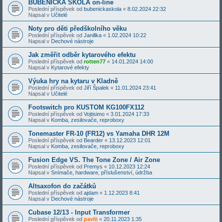
BUBENICKÁ ŠKOLA on-line
Poslední příspěvek od
bubenickaskola
«
8.02.2024 22:32
Napsal v
Učitelé
Noty pro děti předškolního věku
Poslední příspěvek od
Janillka
«
1.02.2024 10:22
Napsal v
Dechové nástroje
Jak změřit odběr kytarového efektu
Poslední příspěvek od
rotten77
«
14.01.2024 14:00
Napsal v
Kytarové efekty
Výuka hry na kytaru v Kladně
Poslední příspěvek od
Jiří Špalek
«
11.01.2024 23:41
Napsal v
Učitelé
Footswitch pro KUSTOM KG100FX112
Poslední příspěvek od
Vojtisimo
«
3.01.2024 17:33
Napsal v
Komba, zesilovače, reproboxy
Tonemaster FR-10 (FR12) vs Yamaha DHR 12M
Poslední příspěvek od
Bearder
«
13.12.2023 12:01
Napsal v
Komba, zesilovače, reproboxy
Fusion Edge VS. The Tone Zone / Air Zone
Poslední příspěvek od
Premys
«
10.12.2023 12:24
Napsal v
Snímače, hardware, příslušenství, údržba
Altsaxofon do začátků
Poslední příspěvek od
ajdam
«
1.12.2023 8:41
Napsal v
Dechové nástroje
Cubase 12/13 - Input Transformer
Poslední příspěvek od
pavlii
«
20.11.2023 1:35