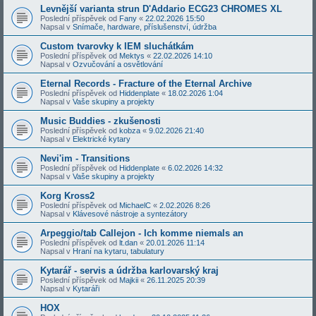
Levnější varianta strun D'Addario ECG23 CHROMES XL
Poslední příspěvek od
Fany
«
22.02.2026 15:50
Napsal v
Snímače, hardware, příslušenství, údržba
Custom tvarovky k IEM sluchátkám
Poslední příspěvek od
Mektys
«
22.02.2026 14:10
Napsal v
Ozvučování a osvětlování
Eternal Records - Fracture of the Eternal Archive
Poslední příspěvek od
Hiddenplate
«
18.02.2026 1:04
Napsal v
Vaše skupiny a projekty
Music Buddies - zkušenosti
Poslední příspěvek od
kobza
«
9.02.2026 21:40
Napsal v
Elektrické kytary
Nevi'im - Transitions
Poslední příspěvek od
Hiddenplate
«
6.02.2026 14:32
Napsal v
Vaše skupiny a projekty
Korg Kross2
Poslední příspěvek od
MichaelC
«
2.02.2026 8:26
Napsal v
Klávesové nástroje a syntezátory
Arpeggio/tab Callejon - Ich komme niemals an
Poslední příspěvek od
lt.dan
«
20.01.2026 11:14
Napsal v
Hraní na kytaru, tabulatury
Kytarář - servis a údržba karlovarský kraj
Poslední příspěvek od
Majkii
«
26.11.2025 20:39
Napsal v
Kytaráři
HOX