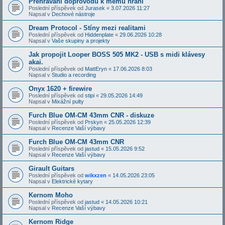
Přehrávání doprovodů k mému hraní
Poslední příspěvek od
Jurasek
«
3.07.2026 11:27
Napsal v
Dechové nástroje
Dream Protocol - Stíny mezi realitami
Poslední příspěvek od
Hiddenplate
«
29.06.2026 10:28
Napsal v
Vaše skupiny a projekty
Jak propojit Looper BOSS 505 MK2 - USB s midi klávesy
akai.
Poslední příspěvek od
MattEryn
«
17.06.2026 8:03
Napsal v
Studio a recording
Onyx 1620 + firewire
Poslední příspěvek od
stipi
«
29.05.2026 14:49
Napsal v
Mixážní pulty
Furch Blue OM-CM 43mm CNR - diskuze
Poslední příspěvek od
Prskyn
«
25.05.2026 12:39
Napsal v
Recenze Vaší výbavy
Furch Blue OM-CM 43mm CNR
Poslední příspěvek od
jastud
«
15.05.2026 9:52
Napsal v
Recenze Vaší výbavy
Girault Guitars
Poslední příspěvek od
wikxzen
«
14.05.2026 23:05
Napsal v
Elektrické kytary
Kernom Moho
Poslední příspěvek od
jastud
«
14.05.2026 10:21
Napsal v
Recenze Vaší výbavy
Kernom Ridge