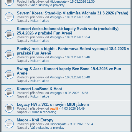
Poslední příspěvek od
Hiddenplate
«
15.03.2026 11:30
Napsal v
Vaše skupiny a projekty
Severní Korea: Stand-Up Vladimíra Váchala 31.3.2026 (Praha)
Poslední příspěvek od
Vargogh
«
10.03.2026 16:58
Napsal v
Kulturní akce
Koncert česko-holandské kapely Svatá voda (rockabilly)
25.4.2026 v pražské Fun Areně
Poslední příspěvek od
Vargogh
«
10.03.2026 16:54
Napsal v
Kulturní akce
Poctivý rock a bigbít - Fantomova Bolest vystoupí 18.4.2026 v
pražské Fun Areně
Poslední příspěvek od
Vargogh
«
10.03.2026 16:46
Napsal v
Kulturní akce
Swing & Jazz: Koncert kapely Bee Band 15.4.2026 ve Fun
Areně
Poslední příspěvek od
Vargogh
«
10.03.2026 16:40
Napsal v
Kulturní akce
Koncert LouBand & Host
Poslední příspěvek od
Vargogh
«
9.03.2026 15:58
Napsal v
Kulturní akce
Legacy HW a W11 s novým MIDI jádrem
Poslední příspěvek od
pavlii
«
4.03.2026 14:49
Napsal v
Studio a recording
Magor - Král Evropy
Poslední příspěvek od
Hiddenplate
«
3.03.2026 15:54
Napsal v
Vaše skupiny a projekty