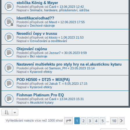
stolička König & Meyer
Poslední příspěvek od
Čavli
«
13.06.2023 12:42
Napsal v
Snímače, hardware, příslušenství, údržba
Identifikace/odhad??
Poslední příspěvek od
Mavd
«
12.06.2023 17:55
Napsal v
Dechové nástroje
Nesedící čepy v trussu
Poslední příspěvek od
klosto
«
1.06.2023 21:53
Napsal v
Ozvučování a osvětlování
Olejování cajónu
Poslední příspěvek od
Jezour7
«
30.05.2023 9:59
Napsal v
Bicí nástroje
Nastavení multiefektu pro styly hry na el.akustickou kytaru
Poslední příspěvek od
Samson_PH
«
23.05.2023 15:14
Napsal v
Kytarové efekty
POD HD500 + DT25 + MIX(PA)
Poslední příspěvek od
Jakub T.
«
8.05.2023 17:15
Napsal v
Kytarové efekty
Fishman Platinum Pro EQ
Poslední příspěvek od
Čavli
«
13.04.2023 15:31
Napsal v
Akustické kytary
Stránka
1
z
10
1
2
3
4
5
10
Da
Vyhledávání nalezlo více než 1000 shod
…