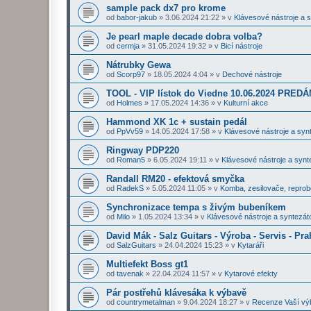
sample pack dx7 pro krome
od
babor-jakub
»
3.06.2024 21:22
» v
Klávesové nástroje a 
Je pearl maple decade dobra volba?
od
cermja
»
31.05.2024 19:32
» v
Bicí nástroje
Nátrubky Gewa
od
Scorp97
»
18.05.2024 4:04
» v
Dechové nástroje
TOOL - VIP lístok do Viedne 10.06.2024 PRE
od
Holmes
»
17.05.2024 14:36
» v
Kulturní akce
Hammond XK 1c + sustain pedál
od
PpVv59
»
14.05.2024 17:58
» v
Klávesové nástroje a syn
Ringway PDP220
od
Roman5
»
6.05.2024 19:11
» v
Klávesové nástroje a synt
Randall RM20 - efektová smyčka
od
RadekS
»
5.05.2024 11:05
» v
Komba, zesilovače, repro
Synchronizace tempa s živým bubeníkem
od
Milo
»
1.05.2024 13:34
» v
Klávesové nástroje a syntezát
David Mák - Salz Guitars - Výroba - Servis - Pra
od
SalzGuitars
»
24.04.2024 15:23
» v
Kytaráři
Multiefekt Boss gt1
od
tavenak
»
22.04.2024 11:57
» v
Kytarové efekty
Pár postřehů klávesáka k výbavě
od
countrymetalman
»
9.04.2024 18:27
» v
Recenze Vaší vý