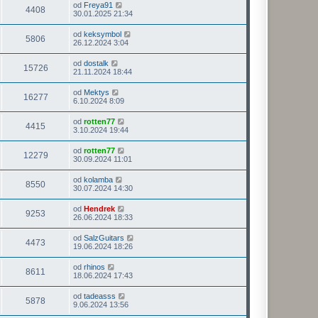
od
Freya91
4408
30.01.2025 21:34
od
keksymbol
5806
26.12.2024 3:04
od
dostalk
15726
21.11.2024 18:44
od
Mektys
16277
6.10.2024 8:09
od
rotten77
4415
3.10.2024 19:44
od
rotten77
12279
30.09.2024 11:01
od
kolamba
8550
30.07.2024 14:30
od
Hendrek
9253
26.06.2024 18:33
od
SalzGuitars
4473
19.06.2024 18:26
od
rhinos
8611
18.06.2024 17:43
od
tadeasss
5878
9.06.2024 13:56