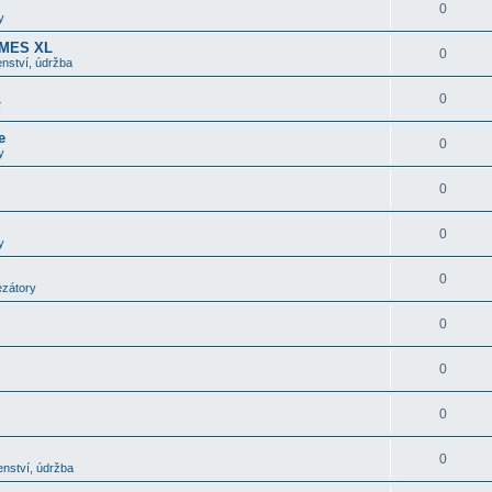
0
y
OMES XL
0
nství, údržba
0
í
e
0
y
0
0
y
0
ezátory
0
0
0
0
enství, údržba