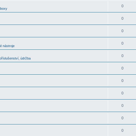
0
oboxy
0
0
0
é nástroje
0
říslušenství, údržba
0
0
0
0
0
0