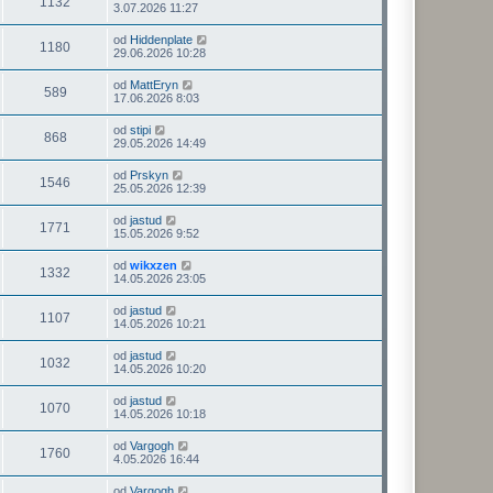
1132
3.07.2026 11:27
od
Hiddenplate
1180
29.06.2026 10:28
od
MattEryn
589
17.06.2026 8:03
od
stipi
868
29.05.2026 14:49
od
Prskyn
1546
25.05.2026 12:39
od
jastud
1771
15.05.2026 9:52
od
wikxzen
1332
14.05.2026 23:05
od
jastud
1107
14.05.2026 10:21
od
jastud
1032
14.05.2026 10:20
od
jastud
1070
14.05.2026 10:18
od
Vargogh
1760
4.05.2026 16:44
od
Vargogh