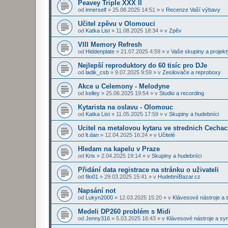
Peavey Triple XXX II
od
innerself
»
25.08.2025 14:51
» v
Recenze Vaší výbavy
Učitel zpěvu v Olomouci
od
Katka List
»
11.08.2025 18:34
» v
Zpěv
VIII Memory Refresh
od
Hiddenplate
»
21.07.2025 4:59
» v
Vaše skupiny a projekt
Nejlepší reproduktory do 60 tisíc pro DJe
od
ladik_csb
»
9.07.2025 9:59
» v
Zesilovače a reproboxy
Akce u Celemony - Melodyne
od
kelley
»
25.06.2025 19:54
» v
Studio a recording
Kytarista na oslavu - Olomouc
od
Katka List
»
11.05.2025 17:59
» v
Skupiny a hudebníci
Ucitel na metalovou kytaru ve strednich Cecha
od
lt.dan
»
12.04.2025 16:24
» v
Učitelé
Hledam na kapelu v Praze
od
Kris
»
2.04.2025 19:14
» v
Skupiny a hudebníci
Přidání data registrace na stránku o uživateli
od
filo01
»
29.03.2025 15:41
» v
HudebníBazar.cz
Napsání not
od
Lukyn2000
»
12.03.2025 15:20
» v
Klávesové nástroje a 
Medeli DP260 problém s Midi
od
Jenny316
»
5.03.2025 16:43
» v
Klávesové nástroje a sy