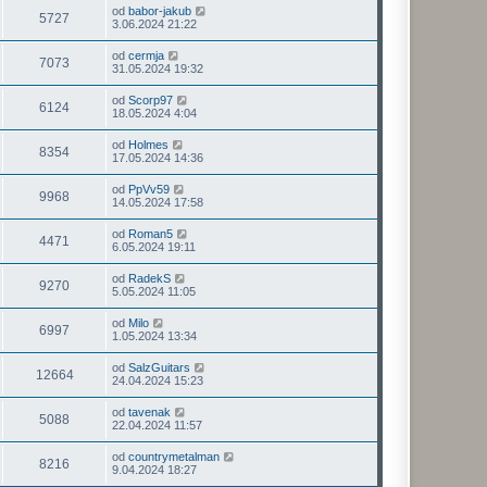
od
babor-jakub
5727
3.06.2024 21:22
od
cermja
7073
31.05.2024 19:32
od
Scorp97
6124
18.05.2024 4:04
od
Holmes
8354
17.05.2024 14:36
od
PpVv59
9968
14.05.2024 17:58
od
Roman5
4471
6.05.2024 19:11
od
RadekS
9270
5.05.2024 11:05
od
Milo
6997
1.05.2024 13:34
od
SalzGuitars
12664
24.04.2024 15:23
od
tavenak
5088
22.04.2024 11:57
od
countrymetalman
8216
9.04.2024 18:27