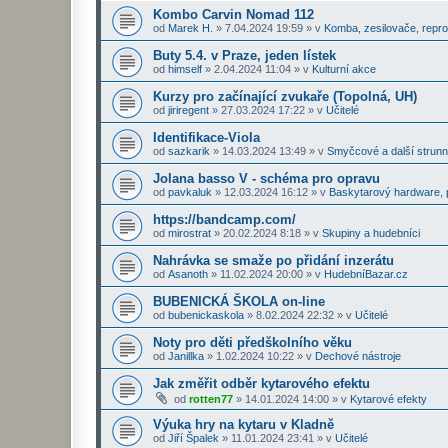
Kombo Carvin Nomad 112
od
Marek H.
»
7.04.2024 19:59
» v
Komba, zesilovače, repr
Buty 5.4. v Praze, jeden lístek
od
himself
»
2.04.2024 11:04
» v
Kulturní akce
Kurzy pro začínající zvukaře (Topolná, UH)
od
jiriregent
»
27.03.2024 17:22
» v
Učitelé
Identifikace-Viola
od
sazkarik
»
14.03.2024 13:49
» v
Smyčcové a další strunn
Jolana basso V - schéma pro opravu
od
pavkaluk
»
12.03.2024 16:12
» v
Baskytarový hardware, p
https://bandcamp.com/
od
mirostrat
»
20.02.2024 8:18
» v
Skupiny a hudebníci
Nahrávka se smaže po přidání inzerátu
od
Asanoth
»
11.02.2024 20:00
» v
HudebníBazar.cz
BUBENICKÁ ŠKOLA on-line
od
bubenickaskola
»
8.02.2024 22:32
» v
Učitelé
Noty pro děti předškolního věku
od
Janillka
»
1.02.2024 10:22
» v
Dechové nástroje
Jak změřit odběr kytarového efektu
od
rotten77
»
14.01.2024 14:00
» v
Kytarové efekty
Výuka hry na kytaru v Kladně
od
Jiří Špalek
»
11.01.2024 23:41
» v
Učitelé