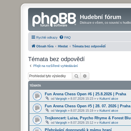
Hudební fórum
Diskuze o všem, co souvisí s hudbo
Rychlé odkazy
FAQ
Obsah fóra
Hledat
Témata bez odpovědí
Témata bez odpovědí
Přejít na rozšířené vyhledávání
Hledat
Pokročilé hledání
TÉMATA
Fun Arena Chess Open #6 | 25.8.2026 | Praha
od
Vargogh
»
8.07.2026 15:23
» v
Kulturní akce
Fun Arena Chess Open #5 | 28. 07. 2026 | Praha
od
Vargogh
»
8.07.2026 15:19
» v
Kulturní akce
Trojkoncert: Luisa, Psycho Rhyme & Forest Blun
od
Vargogh
»
8.07.2026 15:12
» v
Kulturní akce
Přehrávání doprovodů k mému hraní