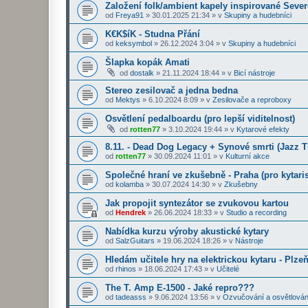
Založení folk/ambient kapely inspirované Seve
od
Freya91
»
30.01.2025 21:34
» v
Skupiny a hudebníci
K€K$íK - Studna Přání
od
keksymbol
»
26.12.2024 3:04
» v
Skupiny a hudebníci
Šlapka kopák Amati
od
dostalk
»
21.11.2024 18:44
» v
Bicí nástroje
Stereo zesilovač a jedna bedna
od
Mektys
»
6.10.2024 8:09
» v
Zesilovače a reproboxy
Osvětlení pedalboardu (pro lepší viditelnost)
od
rotten77
»
3.10.2024 19:44
» v
Kytarové efekty
8.11. - Dead Dog Legacy + Synové smrti (Jazz 
od
rotten77
»
30.09.2024 11:01
» v
Kulturní akce
Společné hraní ve zkušebně - Praha (pro kytaris
od
kolamba
»
30.07.2024 14:30
» v
Zkušebny
Jak propojit syntezátor se zvukovou kartou
od
Hendrek
»
26.06.2024 18:33
» v
Studio a recording
Nabídka kurzu výroby akustické kytary
od
SalzGuitars
»
19.06.2024 18:26
» v
Nástroje
Hledám učitele hry na elektrickou kytaru - Plze
od
rhinos
»
18.06.2024 17:43
» v
Učitelé
The T. Amp E-1500 - Jaké repro???
od
tadeasss
»
9.06.2024 13:56
» v
Ozvučování a osvětlován