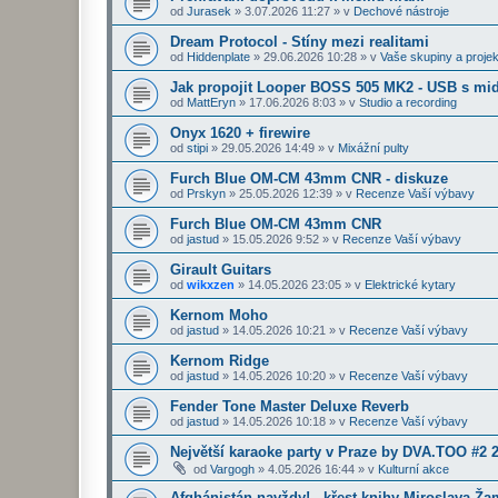
od
Jurasek
»
3.07.2026 11:27
» v
Dechové nástroje
Dream Protocol - Stíny mezi realitami
od
Hiddenplate
»
29.06.2026 10:28
» v
Vaše skupiny a projek
Jak propojit Looper BOSS 505 MK2 - USB s midi
od
MattEryn
»
17.06.2026 8:03
» v
Studio a recording
Onyx 1620 + firewire
od
stipi
»
29.05.2026 14:49
» v
Mixážní pulty
Furch Blue OM-CM 43mm CNR - diskuze
od
Prskyn
»
25.05.2026 12:39
» v
Recenze Vaší výbavy
Furch Blue OM-CM 43mm CNR
od
jastud
»
15.05.2026 9:52
» v
Recenze Vaší výbavy
Girault Guitars
od
wikxzen
»
14.05.2026 23:05
» v
Elektrické kytary
Kernom Moho
od
jastud
»
14.05.2026 10:21
» v
Recenze Vaší výbavy
Kernom Ridge
od
jastud
»
14.05.2026 10:20
» v
Recenze Vaší výbavy
Fender Tone Master Deluxe Reverb
od
jastud
»
14.05.2026 10:18
» v
Recenze Vaší výbavy
Největší karaoke party v Praze by DVA.TOO #2 
od
Vargogh
»
4.05.2026 16:44
» v
Kulturní akce
Afghánistán navždy! - křest knihy Miroslava Ž