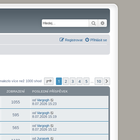
Hledat
Pokročilé hledání
Registrovat
Přihlásit se
Stránka
1
z
10
1
2
3
4
5
10
Další
nalezlo více než 1000 shod
…
ZOBRAZENÍ
POSLEDNÍ PŘÍSPĚVEK
od
Vargogh
1055
8.07.2026 15:23
od
Vargogh
595
8.07.2026 15:19
od
Vargogh
565
8.07.2026 15:12
od
Jurasek