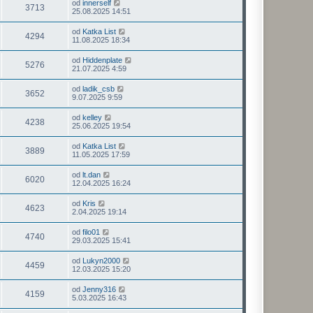
od
innerself
3713
25.08.2025 14:51
od
Katka List
4294
11.08.2025 18:34
od
Hiddenplate
5276
21.07.2025 4:59
od
ladik_csb
3652
9.07.2025 9:59
od
kelley
4238
25.06.2025 19:54
od
Katka List
3889
11.05.2025 17:59
od
lt.dan
6020
12.04.2025 16:24
od
Kris
4623
2.04.2025 19:14
od
filo01
4740
29.03.2025 15:41
od
Lukyn2000
4459
12.03.2025 15:20
od
Jenny316
4159
5.03.2025 16:43