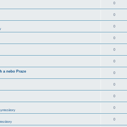
0
0
0
y
0
0
0
ch a nebo Praze
0
0
0
0
syntezátory
0
ntezátory