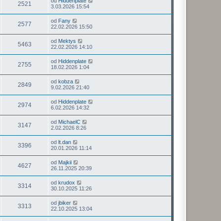
od
Hiddenplate
2521
3.03.2026 15:54
od
Fany
2577
22.02.2026 15:50
od
Mektys
5463
22.02.2026 14:10
od
Hiddenplate
2755
18.02.2026 1:04
od
kobza
2849
9.02.2026 21:40
od
Hiddenplate
2974
6.02.2026 14:32
od
MichaelC
3147
2.02.2026 8:26
od
lt.dan
3396
20.01.2026 11:14
od
Majkii
4627
26.11.2025 20:39
od
krudox
3314
30.10.2025 11:26
od
jbiker
3313
22.10.2025 13:04