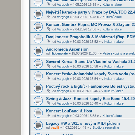
od
Vargogh
»
4.05.2026 16:38
» v
Kulturní akce
Největší karaoke party v Praze by DVA.TOO 22.
od
Vargogh
»
3.04.2026 14:48
» v
Kulturní akce
Koncert Gambrz Reprs, MC Provaz & Zkryton 23
od
Vargogh
»
2.04.2026 17:56
» v
Kulturní akce
Dvojkoncert Pragoholik & Maštizmrd (Rap, EDM
od
Vargogh
»
30.03.2026 13:52
» v
Kulturní akce
Andromeda Ascension
od
Hiddenplate
»
15.03.2026 11:30
» v
Vaše skupiny a projek
Severní Korea: Stand-Up Vladimíra Váchala 31.3
od
Vargogh
»
10.03.2026 16:58
» v
Kulturní akce
Koncert česko-holandské kapely Svatá voda (roc
od
Vargogh
»
10.03.2026 16:54
» v
Kulturní akce
Poctivý rock a bigbít - Fantomova Bolest vysto
od
Vargogh
»
10.03.2026 16:46
» v
Kulturní akce
Swing & Jazz: Koncert kapely Bee Band 15.4.2
od
Vargogh
»
10.03.2026 16:40
» v
Kulturní akce
Koncert LouBand & Host
od
Vargogh
»
9.03.2026 15:58
» v
Kulturní akce
Legacy HW a W11 s novým MIDI jádrem
od
pavlii
»
4.03.2026 14:49
» v
Studio a recording