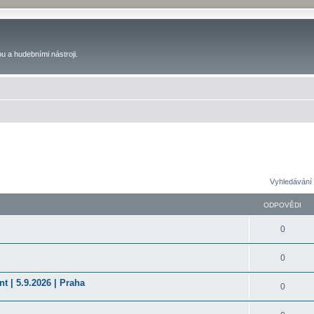
u a hudebními nástroji.
Vyhledávání 
ODPOVĚDI
0
0
t | 5.9.2026 | Praha
0