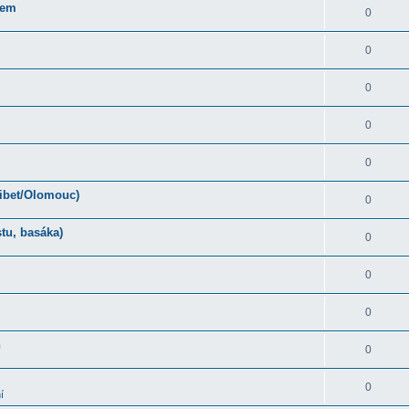
rem
0
0
0
0
0
Tibet/Olomouc)
0
tu, basáka)
0
0
0
ň
0
0
í