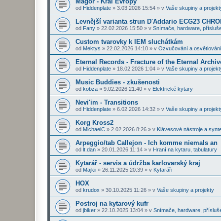
Magor - Král Evropy
od
Hiddenplate
»
3.03.2026 15:54
» v
Vaše skupiny a projekt
Levnější varianta strun D'Addario ECG23 CHR
od
Fany
»
22.02.2026 15:50
» v
Snímače, hardware, přísluše
Custom tvarovky k IEM sluchátkám
od
Mektys
»
22.02.2026 14:10
» v
Ozvučování a osvětlován
Eternal Records - Fracture of the Eternal Archiv
od
Hiddenplate
»
18.02.2026 1:04
» v
Vaše skupiny a projekt
Music Buddies - zkušenosti
od
kobza
»
9.02.2026 21:40
» v
Elektrické kytary
Nevi'im - Transitions
od
Hiddenplate
»
6.02.2026 14:32
» v
Vaše skupiny a projekt
Korg Kross2
od
MichaelC
»
2.02.2026 8:26
» v
Klávesové nástroje a synt
Arpeggio/tab Callejon - Ich komme niemals an
od
lt.dan
»
20.01.2026 11:14
» v
Hraní na kytaru, tabulatury
Kytarář - servis a údržba karlovarský kraj
od
Majkii
»
26.11.2025 20:39
» v
Kytaráři
HOX
od
krudox
»
30.10.2025 11:26
» v
Vaše skupiny a projekty
Postroj na kytarový kufr
od
jbiker
»
22.10.2025 13:04
» v
Snímače, hardware, přísluš