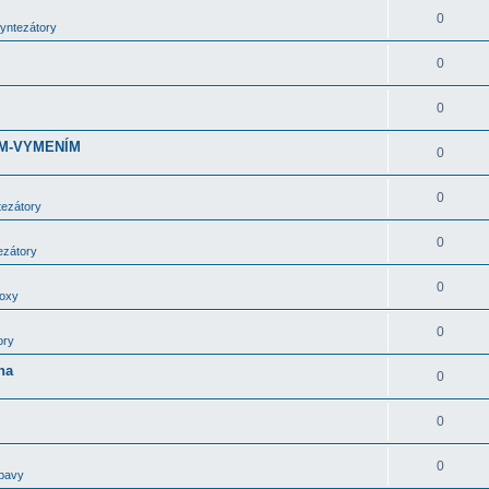
0
syntezátory
0
0
DÁM-VYMENÍM
0
0
tezátory
0
ezátory
0
boxy
0
ory
ha
0
0
0
bavy