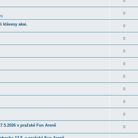
0
0
ty
 klávesy akai.
0
0
0
0
0
0
0
0
27.5.2026 v pražské Fun Areně
0
ambocha 13.5. v pražské Fun Areně