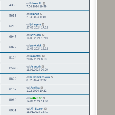
od
Marek H.
4350
7.04.2024 19:59
od
himself
5638
2.04.2024 11:04
od
jiriregent
6216
27.03.2024 17:22
od
sazkarik
6947
14.03.2024 13:49
od
pavkaluk
6822
12.03.2024 16:12
od
mirostrat
5124
20.02.2024 8:18
od
Asanoth
12495
11.02.2024 20:00
od
bubenickaskola
5829
8.02.2024 22:32
od
Janillka
6162
1.02.2024 10:22
od
rotten77
5969
14.01.2024 14:00
od
Jiří Špalek
6001
11.01.2024 23:41