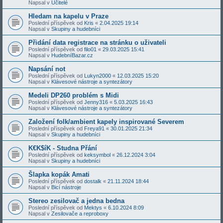
Napsal v
Učitelé
Hledam na kapelu v Praze
Poslední příspěvek od
Kris
«
2.04.2025 19:14
Napsal v
Skupiny a hudebníci
Přidání data registrace na stránku o uživateli
Poslední příspěvek od
filo01
«
29.03.2025 15:41
Napsal v
HudebníBazar.cz
Napsání not
Poslední příspěvek od
Lukyn2000
«
12.03.2025 15:20
Napsal v
Klávesové nástroje a syntezátory
Medeli DP260 problém s Midi
Poslední příspěvek od
Jenny316
«
5.03.2025 16:43
Napsal v
Klávesové nástroje a syntezátory
Založení folk/ambient kapely inspirované Severem
Poslední příspěvek od
Freya91
«
30.01.2025 21:34
Napsal v
Skupiny a hudebníci
K€K$íK - Studna Přání
Poslední příspěvek od
keksymbol
«
26.12.2024 3:04
Napsal v
Skupiny a hudebníci
Šlapka kopák Amati
Poslední příspěvek od
dostalk
«
21.11.2024 18:44
Napsal v
Bicí nástroje
Stereo zesilovač a jedna bedna
Poslední příspěvek od
Mektys
«
6.10.2024 8:09
Napsal v
Zesilovače a reproboxy