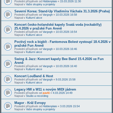
Poslední příspěvek od
Hiddenplate
«
15.03.2026 11:30
Napsal v
Vaše skupiny a projekty
Severní Korea: Stand-Up Vladimíra Váchala 31.3.2026 (Praha)
Poslední příspěvek od
Vargogh
«
10.03.2026 16:58
Napsal v
Kulturní akce
Koncert česko-holandské kapely Svatá voda (rockabilly)
25.4.2026 v pražské Fun Areně
Poslední příspěvek od
Vargogh
«
10.03.2026 16:54
Napsal v
Kulturní akce
Poctivý rock a bigbít - Fantomova Bolest vystoupí 18.4.2026 v
pražské Fun Areně
Poslední příspěvek od
Vargogh
«
10.03.2026 16:46
Napsal v
Kulturní akce
Swing & Jazz: Koncert kapely Bee Band 15.4.2026 ve Fun
Areně
Poslední příspěvek od
Vargogh
«
10.03.2026 16:40
Napsal v
Kulturní akce
Koncert LouBand & Host
Poslední příspěvek od
Vargogh
«
9.03.2026 15:58
Napsal v
Kulturní akce
Legacy HW a W11 s novým MIDI jádrem
Poslední příspěvek od
pavlii
«
4.03.2026 14:49
Napsal v
Studio a recording
Magor - Král Evropy
Poslední příspěvek od
Hiddenplate
«
3.03.2026 15:54
Napsal v
Vaše skupiny a projekty