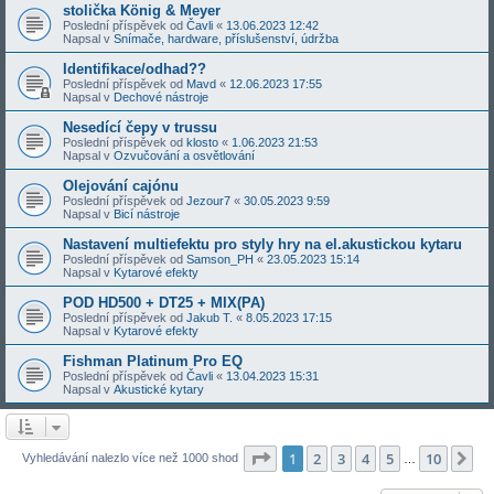
stolička König & Meyer
Poslední příspěvek od
Čavli
«
13.06.2023 12:42
Napsal v
Snímače, hardware, příslušenství, údržba
Identifikace/odhad??
Poslední příspěvek od
Mavd
«
12.06.2023 17:55
Napsal v
Dechové nástroje
Nesedící čepy v trussu
Poslední příspěvek od
klosto
«
1.06.2023 21:53
Napsal v
Ozvučování a osvětlování
Olejování cajónu
Poslední příspěvek od
Jezour7
«
30.05.2023 9:59
Napsal v
Bicí nástroje
Nastavení multiefektu pro styly hry na el.akustickou kytaru
Poslední příspěvek od
Samson_PH
«
23.05.2023 15:14
Napsal v
Kytarové efekty
POD HD500 + DT25 + MIX(PA)
Poslední příspěvek od
Jakub T.
«
8.05.2023 17:15
Napsal v
Kytarové efekty
Fishman Platinum Pro EQ
Poslední příspěvek od
Čavli
«
13.04.2023 15:31
Napsal v
Akustické kytary
Stránka
1
z
10
1
2
3
4
5
10
Da
Vyhledávání nalezlo více než 1000 shod
…