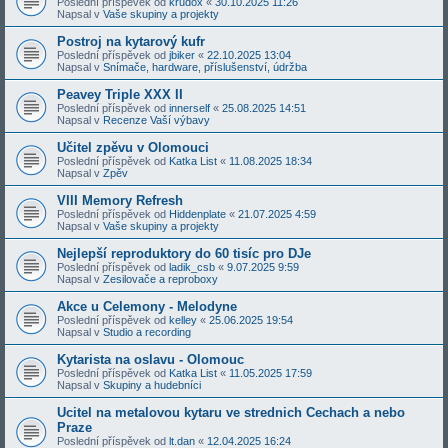
Poslední příspěvek od
krudox
«
30.10.2025 11:26
Napsal v
Vaše skupiny a projekty
Postroj na kytarový kufr
Poslední příspěvek od
jbiker
«
22.10.2025 13:04
Napsal v
Snímače, hardware, příslušenství, údržba
Peavey Triple XXX II
Poslední příspěvek od
innerself
«
25.08.2025 14:51
Napsal v
Recenze Vaší výbavy
Učitel zpěvu v Olomouci
Poslední příspěvek od
Katka List
«
11.08.2025 18:34
Napsal v
Zpěv
VIII Memory Refresh
Poslední příspěvek od
Hiddenplate
«
21.07.2025 4:59
Napsal v
Vaše skupiny a projekty
Nejlepší reproduktory do 60 tisíc pro DJe
Poslední příspěvek od
ladik_csb
«
9.07.2025 9:59
Napsal v
Zesilovače a reproboxy
Akce u Celemony - Melodyne
Poslední příspěvek od
kelley
«
25.06.2025 19:54
Napsal v
Studio a recording
Kytarista na oslavu - Olomouc
Poslední příspěvek od
Katka List
«
11.05.2025 17:59
Napsal v
Skupiny a hudebníci
Ucitel na metalovou kytaru ve strednich Cechach a nebo
Praze
Poslední příspěvek od
lt.dan
«
12.04.2025 16:24