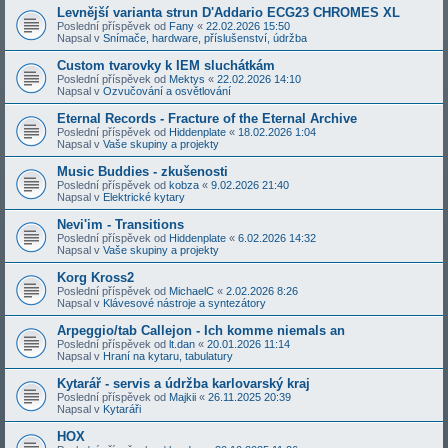
Levnější varianta strun D'Addario ECG23 CHROMES XL
Poslední příspěvek od
Fany
«
22.02.2026 15:50
Napsal v
Snímače, hardware, příslušenství, údržba
Custom tvarovky k IEM sluchátkám
Poslední příspěvek od
Mektys
«
22.02.2026 14:10
Napsal v
Ozvučování a osvětlování
Eternal Records - Fracture of the Eternal Archive
Poslední příspěvek od
Hiddenplate
«
18.02.2026 1:04
Napsal v
Vaše skupiny a projekty
Music Buddies - zkušenosti
Poslední příspěvek od
kobza
«
9.02.2026 21:40
Napsal v
Elektrické kytary
Nevi'im - Transitions
Poslední příspěvek od
Hiddenplate
«
6.02.2026 14:32
Napsal v
Vaše skupiny a projekty
Korg Kross2
Poslední příspěvek od
MichaelC
«
2.02.2026 8:26
Napsal v
Klávesové nástroje a syntezátory
Arpeggio/tab Callejon - Ich komme niemals an
Poslední příspěvek od
lt.dan
«
20.01.2026 11:14
Napsal v
Hraní na kytaru, tabulatury
Kytarář - servis a údržba karlovarský kraj
Poslední příspěvek od
Majkii
«
26.11.2025 20:39
Napsal v
Kytaráři
HOX