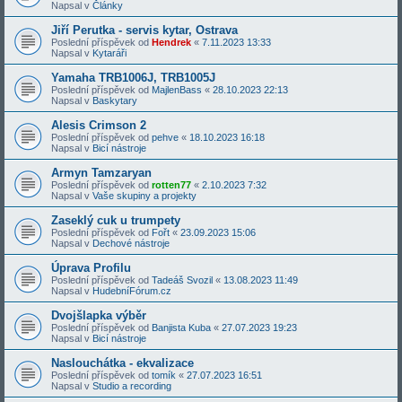
Napsal v
Články
Jiří Perutka - servis kytar, Ostrava
Poslední příspěvek od
Hendrek
«
7.11.2023 13:33
Napsal v
Kytaráři
Yamaha TRB1006J, TRB1005J
Poslední příspěvek od
MajlenBass
«
28.10.2023 22:13
Napsal v
Baskytary
Alesis Crimson 2
Poslední příspěvek od
pehve
«
18.10.2023 16:18
Napsal v
Bicí nástroje
Armyn Tamzaryan
Poslední příspěvek od
rotten77
«
2.10.2023 7:32
Napsal v
Vaše skupiny a projekty
Zaseklý cuk u trumpety
Poslední příspěvek od
Fořt
«
23.09.2023 15:06
Napsal v
Dechové nástroje
Úprava Profilu
Poslední příspěvek od
Tadeáš Svozil
«
13.08.2023 11:49
Napsal v
HudebníFórum.cz
Dvojšlapka výběr
Poslední příspěvek od
Banjista Kuba
«
27.07.2023 19:23
Napsal v
Bicí nástroje
Naslouchátka - ekvalizace
Poslední příspěvek od
tomík
«
27.07.2023 16:51
Napsal v
Studio a recording