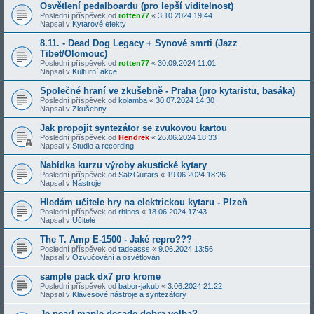
Osvětlení pedalboardu (pro lepší viditelnost)
Poslední příspěvek od
rotten77
«
3.10.2024 19:44
Napsal v
Kytarové efekty
8.11. - Dead Dog Legacy + Synové smrti (Jazz
Tibet/Olomouc)
Poslední příspěvek od
rotten77
«
30.09.2024 11:01
Napsal v
Kulturní akce
Společné hraní ve zkušebně - Praha (pro kytaristu, basáka)
Poslední příspěvek od
kolamba
«
30.07.2024 14:30
Napsal v
Zkušebny
Jak propojit syntezátor se zvukovou kartou
Poslední příspěvek od
Hendrek
«
26.06.2024 18:33
Napsal v
Studio a recording
Nabídka kurzu výroby akustické kytary
Poslední příspěvek od
SalzGuitars
«
19.06.2024 18:26
Napsal v
Nástroje
Hledám učitele hry na elektrickou kytaru - Plzeň
Poslední příspěvek od
rhinos
«
18.06.2024 17:43
Napsal v
Učitelé
The T. Amp E-1500 - Jaké repro???
Poslední příspěvek od
tadeasss
«
9.06.2024 13:56
Napsal v
Ozvučování a osvětlování
sample pack dx7 pro krome
Poslední příspěvek od
babor-jakub
«
3.06.2024 21:22
Napsal v
Klávesové nástroje a syntezátory
Je pearl maple decade dobra volba?