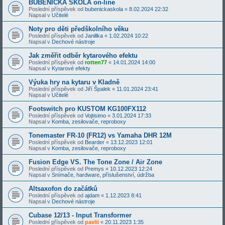
BUBENICKÁ ŠKOLA on-line
Poslední příspěvek od
bubenickaskola
«
8.02.2024 22:32
Napsal v
Učitelé
Noty pro děti předškolního věku
Poslední příspěvek od
Janillka
«
1.02.2024 10:22
Napsal v
Dechové nástroje
Jak změřit odběr kytarového efektu
Poslední příspěvek od
rotten77
«
14.01.2024 14:00
Napsal v
Kytarové efekty
Výuka hry na kytaru v Kladně
Poslední příspěvek od
Jiří Špalek
«
11.01.2024 23:41
Napsal v
Učitelé
Footswitch pro KUSTOM KG100FX112
Poslední příspěvek od
Vojtisimo
«
3.01.2024 17:33
Napsal v
Komba, zesilovače, reproboxy
Tonemaster FR-10 (FR12) vs Yamaha DHR 12M
Poslední příspěvek od
Bearder
«
13.12.2023 12:01
Napsal v
Komba, zesilovače, reproboxy
Fusion Edge VS. The Tone Zone / Air Zone
Poslední příspěvek od
Premys
«
10.12.2023 12:24
Napsal v
Snímače, hardware, příslušenství, údržba
Altsaxofon do začátků
Poslední příspěvek od
ajdam
«
1.12.2023 8:41
Napsal v
Dechové nástroje
Cubase 12/13 - Input Transformer
Poslední příspěvek od
pavlii
«
20.11.2023 1:35