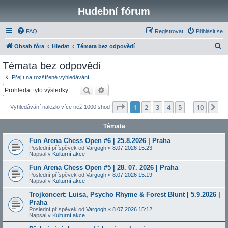
Hudební fórum
FAQ
Registrovat
Přihlásit se
H
Obsah fóra
Hledat
Témata bez odpovědí
l
Témata bez odpovědí
e
Přejít na rozšířené vyhledávání
d
Hledat
Pokročilé hledání
a
Stránka
1
z
10
1
2
3
4
5
10
Da
Vyhledávání nalezlo více než 1000 shod
t
…
Témata
Fun Arena Chess Open #6 | 25.8.2026 | Praha
Poslední příspěvek od
Vargogh
«
8.07.2026 15:23
Napsal v
Kulturní akce
Fun Arena Chess Open #5 | 28. 07. 2026 | Praha
Poslední příspěvek od
Vargogh
«
8.07.2026 15:19
Napsal v
Kulturní akce
Trojkoncert: Luisa, Psycho Rhyme & Forest Blunt | 5.9.2026 |
Praha
Poslední příspěvek od
Vargogh
«
8.07.2026 15:12
Napsal v
Kulturní akce