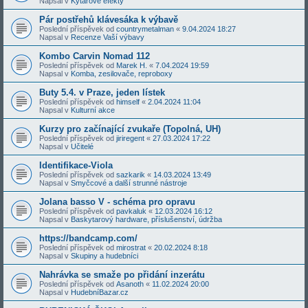
Napsal v
Kytarové efekty
Pár postřehů klávesáka k výbavě
Poslední příspěvek od
countrymetalman
«
9.04.2024 18:27
Napsal v
Recenze Vaší výbavy
Kombo Carvin Nomad 112
Poslední příspěvek od
Marek H.
«
7.04.2024 19:59
Napsal v
Komba, zesilovače, reproboxy
Buty 5.4. v Praze, jeden lístek
Poslední příspěvek od
himself
«
2.04.2024 11:04
Napsal v
Kulturní akce
Kurzy pro začínající zvukaře (Topolná, UH)
Poslední příspěvek od
jiriregent
«
27.03.2024 17:22
Napsal v
Učitelé
Identifikace-Viola
Poslední příspěvek od
sazkarik
«
14.03.2024 13:49
Napsal v
Smyčcové a další strunné nástroje
Jolana basso V - schéma pro opravu
Poslední příspěvek od
pavkaluk
«
12.03.2024 16:12
Napsal v
Baskytarový hardware, příslušenství, údržba
https://bandcamp.com/
Poslední příspěvek od
mirostrat
«
20.02.2024 8:18
Napsal v
Skupiny a hudebníci
Nahrávka se smaže po přidání inzerátu
Poslední příspěvek od
Asanoth
«
11.02.2024 20:00
Napsal v
HudebníBazar.cz