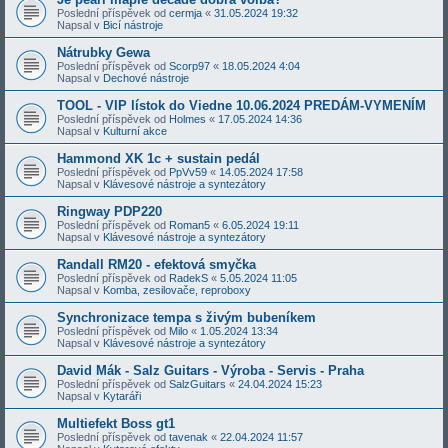
Poslední příspěvek od
cermja
«
31.05.2024 19:32
Napsal v
Bicí nástroje
Nátrubky Gewa
Poslední příspěvek od
Scorp97
«
18.05.2024 4:04
Napsal v
Dechové nástroje
TOOL - VIP lístok do Viedne 10.06.2024 PREDÁM-VYMENÍM
Poslední příspěvek od
Holmes
«
17.05.2024 14:36
Napsal v
Kulturní akce
Hammond XK 1c + sustain pedál
Poslední příspěvek od
PpVv59
«
14.05.2024 17:58
Napsal v
Klávesové nástroje a syntezátory
Ringway PDP220
Poslední příspěvek od
Roman5
«
6.05.2024 19:11
Napsal v
Klávesové nástroje a syntezátory
Randall RM20 - efektová smyčka
Poslední příspěvek od
RadekS
«
5.05.2024 11:05
Napsal v
Komba, zesilovače, reproboxy
Synchronizace tempa s živým bubeníkem
Poslední příspěvek od
Milo
«
1.05.2024 13:34
Napsal v
Klávesové nástroje a syntezátory
David Mák - Salz Guitars - Výroba - Servis - Praha
Poslední příspěvek od
SalzGuitars
«
24.04.2024 15:23
Napsal v
Kytaráři
Multiefekt Boss gt1
Poslední příspěvek od
tavenak
«
22.04.2024 11:57