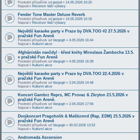
Poslední příspěvek od
jastud
«
14.05.2026 10:20
Napsal v
Recenze Vaší výbavy
Fender Tone Master Deluxe Reverb
Poslední příspěvek od
jastud
«
14.05.2026 10:18
Napsal v
Recenze Vaší výbavy
Největší karaoke party v Praze by DVA.TOO #2 27.5.2026 v
pražské Fun Areně
Poslední příspěvek od
Vargogh
«
4.05.2026 16:44
Napsal v
Kulturní akce
Afghánistán navždy! - křest knihy Miroslava Žambocha 13.5.
v pražské Fun Areně
Poslední příspěvek od
Vargogh
«
4.05.2026 16:38
Napsal v
Kulturní akce
Největší karaoke party v Praze by DVA.TOO 22.4.2026 v
pražské Fun Areně
Poslední příspěvek od
Vargogh
«
3.04.2026 14:48
Napsal v
Kulturní akce
Koncert Gambrz Reprs, MC Provaz & Zkryton 23.5.2026 v
pražské Fun Areně.
Poslední příspěvek od
Vargogh
«
2.04.2026 17:56
Napsal v
Kulturní akce
Dvojkoncert Pragoholik & Maštizmrd (Rap, EDM) 15.5.2026 v
pražské Fun Areně
Poslední příspěvek od
Vargogh
«
30.03.2026 13:52
Napsal v
Kulturní akce
Andromeda Ascension