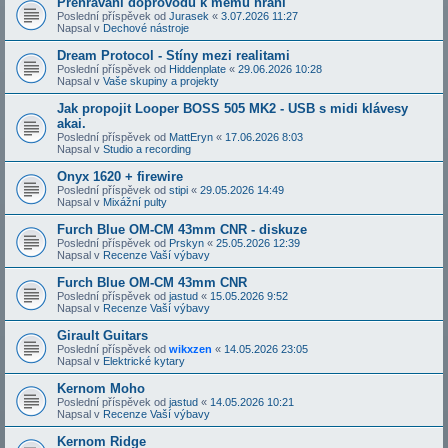
Přehrávání doprovodů k mému hraní
Poslední příspěvek od
Jurasek
«
3.07.2026 11:27
Napsal v
Dechové nástroje
Dream Protocol - Stíny mezi realitami
Poslední příspěvek od
Hiddenplate
«
29.06.2026 10:28
Napsal v
Vaše skupiny a projekty
Jak propojit Looper BOSS 505 MK2 - USB s midi klávesy
akai.
Poslední příspěvek od
MattEryn
«
17.06.2026 8:03
Napsal v
Studio a recording
Onyx 1620 + firewire
Poslední příspěvek od
stipi
«
29.05.2026 14:49
Napsal v
Mixážní pulty
Furch Blue OM-CM 43mm CNR - diskuze
Poslední příspěvek od
Prskyn
«
25.05.2026 12:39
Napsal v
Recenze Vaší výbavy
Furch Blue OM-CM 43mm CNR
Poslední příspěvek od
jastud
«
15.05.2026 9:52
Napsal v
Recenze Vaší výbavy
Girault Guitars
Poslední příspěvek od
wikxzen
«
14.05.2026 23:05
Napsal v
Elektrické kytary
Kernom Moho
Poslední příspěvek od
jastud
«
14.05.2026 10:21
Napsal v
Recenze Vaší výbavy
Kernom Ridge