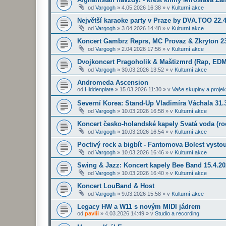
od
Vargogh
»
4.05.2026 16:38
» v
Kulturní akce
Největší karaoke party v Praze by DVA.TOO 22.
od
Vargogh
»
3.04.2026 14:48
» v
Kulturní akce
Koncert Gambrz Reprs, MC Provaz & Zkryton 23
od
Vargogh
»
2.04.2026 17:56
» v
Kulturní akce
Dvojkoncert Pragoholik & Maštizmrd (Rap, EDM
od
Vargogh
»
30.03.2026 13:52
» v
Kulturní akce
Andromeda Ascension
od
Hiddenplate
»
15.03.2026 11:30
» v
Vaše skupiny a projek
Severní Korea: Stand-Up Vladimíra Váchala 31.3
od
Vargogh
»
10.03.2026 16:58
» v
Kulturní akce
Koncert česko-holandské kapely Svatá voda (roc
od
Vargogh
»
10.03.2026 16:54
» v
Kulturní akce
Poctivý rock a bigbít - Fantomova Bolest vysto
od
Vargogh
»
10.03.2026 16:46
» v
Kulturní akce
Swing & Jazz: Koncert kapely Bee Band 15.4.2
od
Vargogh
»
10.03.2026 16:40
» v
Kulturní akce
Koncert LouBand & Host
od
Vargogh
»
9.03.2026 15:58
» v
Kulturní akce
Legacy HW a W11 s novým MIDI jádrem
od
pavlii
»
4.03.2026 14:49
» v
Studio a recording