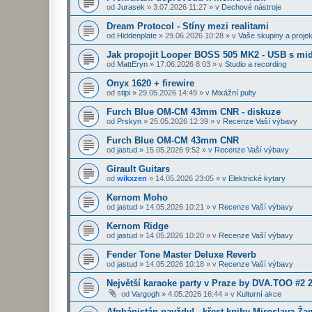
od
Jurasek
»
3.07.2026 11:27
» v
Dechové nástroje
Dream Protocol - Stíny mezi realitami
od
Hiddenplate
»
29.06.2026 10:28
» v
Vaše skupiny a projek
Jak propojit Looper BOSS 505 MK2 - USB s midi
od
MattEryn
»
17.06.2026 8:03
» v
Studio a recording
Onyx 1620 + firewire
od
stipi
»
29.05.2026 14:49
» v
Mixážní pulty
Furch Blue OM-CM 43mm CNR - diskuze
od
Prskyn
»
25.05.2026 12:39
» v
Recenze Vaší výbavy
Furch Blue OM-CM 43mm CNR
od
jastud
»
15.05.2026 9:52
» v
Recenze Vaší výbavy
Girault Guitars
od
wikxzen
»
14.05.2026 23:05
» v
Elektrické kytary
Kernom Moho
od
jastud
»
14.05.2026 10:21
» v
Recenze Vaší výbavy
Kernom Ridge
od
jastud
»
14.05.2026 10:20
» v
Recenze Vaší výbavy
Fender Tone Master Deluxe Reverb
od
jastud
»
14.05.2026 10:18
» v
Recenze Vaší výbavy
Největší karaoke party v Praze by DVA.TOO #2 
od
Vargogh
»
4.05.2026 16:44
» v
Kulturní akce
Afghánistán navždy! - křest knihy Miroslava Ž