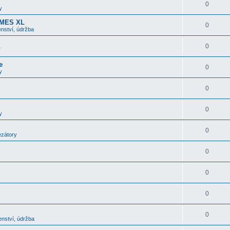
0
y
OMES XL
0
nství, údržba
0
í
e
0
y
0
0
y
0
ezátory
0
0
0
0
enství, údržba