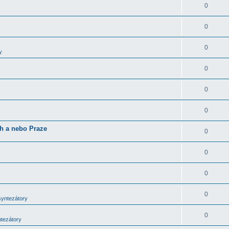
0
0
0
y
0
0
0
ch a nebo Praze
0
0
0
0
syntezátory
0
ntezátory