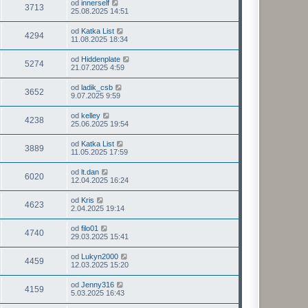
od
innerself
3713
25.08.2025 14:51
od
Katka List
4294
11.08.2025 18:34
od
Hiddenplate
5274
21.07.2025 4:59
od
ladik_csb
3652
9.07.2025 9:59
od
kelley
4238
25.06.2025 19:54
od
Katka List
3889
11.05.2025 17:59
od
lt.dan
6020
12.04.2025 16:24
od
Kris
4623
2.04.2025 19:14
od
filo01
4740
29.03.2025 15:41
od
Lukyn2000
4459
12.03.2025 15:20
od
Jenny316
4159
5.03.2025 16:43