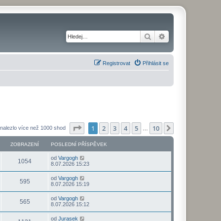
Hledat
Pokročilé hledání
Registrovat
Přihlásit se
Stránka
1
z
10
1
2
3
4
5
10
Další
nalezlo více než 1000 shod
…
ZOBRAZENÍ
POSLEDNÍ PŘÍSPĚVEK
od
Vargogh
1054
8.07.2026 15:23
od
Vargogh
595
8.07.2026 15:19
od
Vargogh
565
8.07.2026 15:12
od
Jurasek