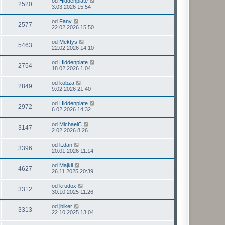
od
Hiddenplate
2520
3.03.2026 15:54
od
Fany
2577
22.02.2026 15:50
od
Mektys
5463
22.02.2026 14:10
od
Hiddenplate
2754
18.02.2026 1:04
od
kobza
2849
9.02.2026 21:40
od
Hiddenplate
2972
6.02.2026 14:32
od
MichaelC
3147
2.02.2026 8:26
od
lt.dan
3396
20.01.2026 11:14
od
Majkii
4627
26.11.2025 20:39
od
krudox
3312
30.10.2025 11:26
od
jbiker
3313
22.10.2025 13:04