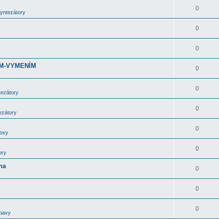
0
syntezátory
0
0
DÁM-VYMENÍM
0
0
tezátory
0
ezátory
0
boxy
0
ory
ha
0
0
0
bavy