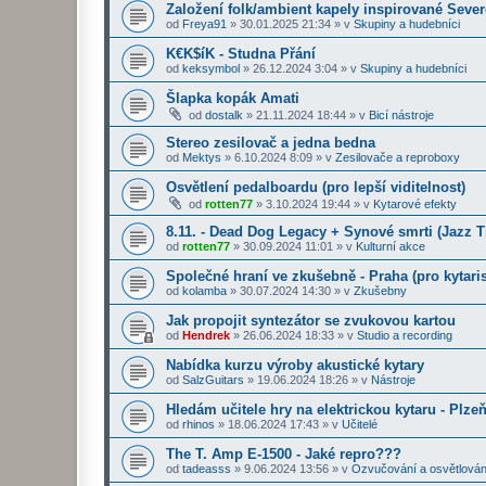
Založení folk/ambient kapely inspirované Seve
od
Freya91
»
30.01.2025 21:34
» v
Skupiny a hudebníci
K€K$íK - Studna Přání
od
keksymbol
»
26.12.2024 3:04
» v
Skupiny a hudebníci
Šlapka kopák Amati
od
dostalk
»
21.11.2024 18:44
» v
Bicí nástroje
Stereo zesilovač a jedna bedna
od
Mektys
»
6.10.2024 8:09
» v
Zesilovače a reproboxy
Osvětlení pedalboardu (pro lepší viditelnost)
od
rotten77
»
3.10.2024 19:44
» v
Kytarové efekty
8.11. - Dead Dog Legacy + Synové smrti (Jazz 
od
rotten77
»
30.09.2024 11:01
» v
Kulturní akce
Společné hraní ve zkušebně - Praha (pro kytaris
od
kolamba
»
30.07.2024 14:30
» v
Zkušebny
Jak propojit syntezátor se zvukovou kartou
od
Hendrek
»
26.06.2024 18:33
» v
Studio a recording
Nabídka kurzu výroby akustické kytary
od
SalzGuitars
»
19.06.2024 18:26
» v
Nástroje
Hledám učitele hry na elektrickou kytaru - Plze
od
rhinos
»
18.06.2024 17:43
» v
Učitelé
The T. Amp E-1500 - Jaké repro???
od
tadeasss
»
9.06.2024 13:56
» v
Ozvučování a osvětlován