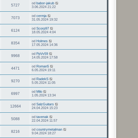
od
babor-jakub
5727
3.06.2024 21:22
od
cermja
7073
31.05.2024 19:32
od
Scorp97
6124
18.05.2024 4:04
od
Holmes
8354
17.05.2024 14:36
od
PpVv59
9968
14.05.2024 17:58
od
Roman5
4471
6.05.2024 19:11
od
RadekS
9270
5.05.2024 11:05
od
Milo
6997
1.05.2024 13:34
od
SalzGuitars
12664
24.04.2024 15:23
od
tavenak
5088
22.04.2024 11:57
od
countrymetalman
8216
9.04.2024 18:27