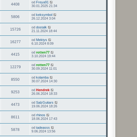
od
Freya91
4408
30.01.2025 21:34
od
keksymbol
5806
26.12.2024 3:04
od
dostalk
15726
21.11.2024 18:44
od
Mektys
16277
6.10.2024 8:09
od
rotten77
4415
3.10.2024 19:44
od
rotten77
12279
30.09.2024 11:01
od
kolamba
8550
30.07.2024 14:30
od
Hendrek
9253
26.06.2024 18:33
od
SalzGuitars
4473
19.06.2024 18:26
od
rhinos
8611
18.06.2024 17:43
od
tadeasss
5878
9.06.2024 13:56