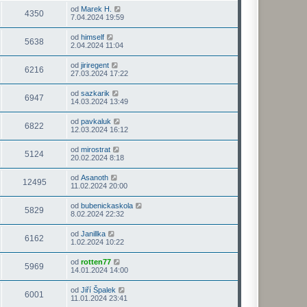
od
Marek H.
4350
7.04.2024 19:59
od
himself
5638
2.04.2024 11:04
od
jiriregent
6216
27.03.2024 17:22
od
sazkarik
6947
14.03.2024 13:49
od
pavkaluk
6822
12.03.2024 16:12
od
mirostrat
5124
20.02.2024 8:18
od
Asanoth
12495
11.02.2024 20:00
od
bubenickaskola
5829
8.02.2024 22:32
od
Janillka
6162
1.02.2024 10:22
od
rotten77
5969
14.01.2024 14:00
od
Jiří Špalek
6001
11.01.2024 23:41