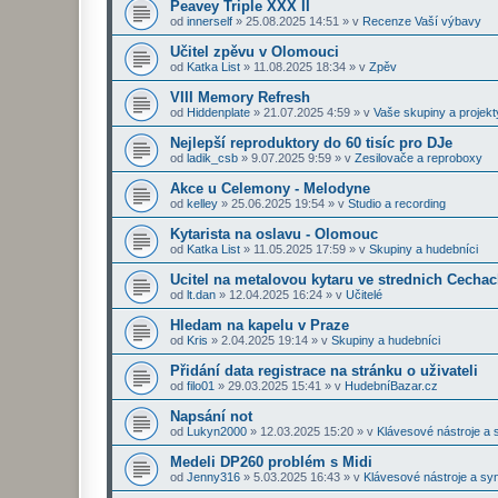
Peavey Triple XXX II
od
innerself
»
25.08.2025 14:51
» v
Recenze Vaší výbavy
Učitel zpěvu v Olomouci
od
Katka List
»
11.08.2025 18:34
» v
Zpěv
VIII Memory Refresh
od
Hiddenplate
»
21.07.2025 4:59
» v
Vaše skupiny a projekt
Nejlepší reproduktory do 60 tisíc pro DJe
od
ladik_csb
»
9.07.2025 9:59
» v
Zesilovače a reproboxy
Akce u Celemony - Melodyne
od
kelley
»
25.06.2025 19:54
» v
Studio a recording
Kytarista na oslavu - Olomouc
od
Katka List
»
11.05.2025 17:59
» v
Skupiny a hudebníci
Ucitel na metalovou kytaru ve strednich Cecha
od
lt.dan
»
12.04.2025 16:24
» v
Učitelé
Hledam na kapelu v Praze
od
Kris
»
2.04.2025 19:14
» v
Skupiny a hudebníci
Přidání data registrace na stránku o uživateli
od
filo01
»
29.03.2025 15:41
» v
HudebníBazar.cz
Napsání not
od
Lukyn2000
»
12.03.2025 15:20
» v
Klávesové nástroje a 
Medeli DP260 problém s Midi
od
Jenny316
»
5.03.2025 16:43
» v
Klávesové nástroje a sy