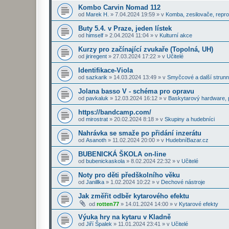
Kombo Carvin Nomad 112
od
Marek H.
»
7.04.2024 19:59
» v
Komba, zesilovače, repr
Buty 5.4. v Praze, jeden lístek
od
himself
»
2.04.2024 11:04
» v
Kulturní akce
Kurzy pro začínající zvukaře (Topolná, UH)
od
jiriregent
»
27.03.2024 17:22
» v
Učitelé
Identifikace-Viola
od
sazkarik
»
14.03.2024 13:49
» v
Smyčcové a další strunn
Jolana basso V - schéma pro opravu
od
pavkaluk
»
12.03.2024 16:12
» v
Baskytarový hardware, p
https://bandcamp.com/
od
mirostrat
»
20.02.2024 8:18
» v
Skupiny a hudebníci
Nahrávka se smaže po přidání inzerátu
od
Asanoth
»
11.02.2024 20:00
» v
HudebníBazar.cz
BUBENICKÁ ŠKOLA on-line
od
bubenickaskola
»
8.02.2024 22:32
» v
Učitelé
Noty pro děti předškolního věku
od
Janillka
»
1.02.2024 10:22
» v
Dechové nástroje
Jak změřit odběr kytarového efektu
od
rotten77
»
14.01.2024 14:00
» v
Kytarové efekty
Výuka hry na kytaru v Kladně
od
Jiří Špalek
»
11.01.2024 23:41
» v
Učitelé