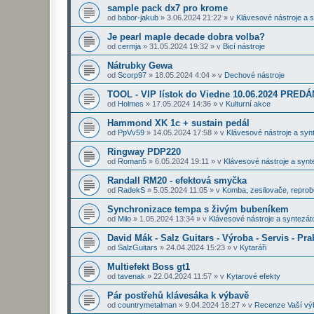
sample pack dx7 pro krome
od
babor-jakub
»
3.06.2024 21:22
» v
Klávesové nástroje a 
Je pearl maple decade dobra volba?
od
cermja
»
31.05.2024 19:32
» v
Bicí nástroje
Nátrubky Gewa
od
Scorp97
»
18.05.2024 4:04
» v
Dechové nástroje
TOOL - VIP lístok do Viedne 10.06.2024 PRE
od
Holmes
»
17.05.2024 14:36
» v
Kulturní akce
Hammond XK 1c + sustain pedál
od
PpVv59
»
14.05.2024 17:58
» v
Klávesové nástroje a syn
Ringway PDP220
od
Roman5
»
6.05.2024 19:11
» v
Klávesové nástroje a synt
Randall RM20 - efektová smyčka
od
RadekS
»
5.05.2024 11:05
» v
Komba, zesilovače, repro
Synchronizace tempa s živým bubeníkem
od
Milo
»
1.05.2024 13:34
» v
Klávesové nástroje a syntezát
David Mák - Salz Guitars - Výroba - Servis - Pra
od
SalzGuitars
»
24.04.2024 15:23
» v
Kytaráři
Multiefekt Boss gt1
od
tavenak
»
22.04.2024 11:57
» v
Kytarové efekty
Pár postřehů klávesáka k výbavě
od
countrymetalman
»
9.04.2024 18:27
» v
Recenze Vaší vý