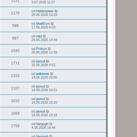
1131
3.07.2026 11:27
od
Hiddenplate
1178
29.06.2026 10:28
od
MattEryn
589
17.06.2026 8:03
od
stipi
867
29.05.2026 14:49
od
Prskyn
1545
25.05.2026 12:39
od
jastud
1771
15.05.2026 9:52
od
wikxzen
1332
14.05.2026 23:05
od
jastud
1107
14.05.2026 10:21
od
jastud
1032
14.05.2026 10:20
od
jastud
1069
14.05.2026 10:18
od
Vargogh
1759
4.05.2026 16:44
od
Vargogh