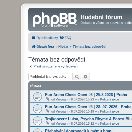
Hudební fórum
Diskuze o všem, co souvisí s hudbo
Rychlé odkazy
FAQ
Obsah fóra
Hledat
Témata bez odpovědí
Témata bez odpovědí
Přejít na rozšířené vyhledávání
Hledat
Pokročilé hledání
TÉMATA
Fun Arena Chess Open #6 | 25.8.2026 | Praha
od
Vargogh
»
8.07.2026 15:23
» v
Kulturní akce
Fun Arena Chess Open #5 | 28. 07. 2026 | Praha
od
Vargogh
»
8.07.2026 15:19
» v
Kulturní akce
Trojkoncert: Luisa, Psycho Rhyme & Forest Blun
od
Vargogh
»
8.07.2026 15:12
» v
Kulturní akce
Přehrávání doprovodů k mému hraní