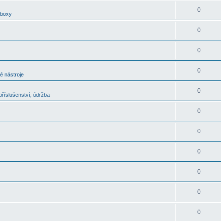
0
oboxy
0
0
0
é nástroje
0
říslušenství, údržba
0
0
0
0
0
0