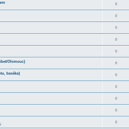
rem
0
0
0
0
0
Tibet/Olomouc)
0
tu, basáka)
0
0
0
ň
0
0
í