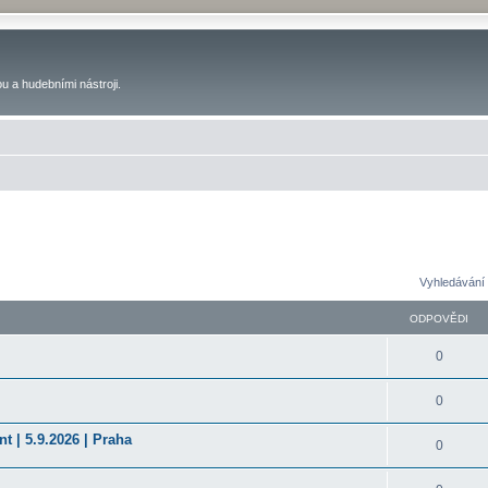
u a hudebními nástroji.
Vyhledávání 
ODPOVĚDI
0
0
t | 5.9.2026 | Praha
0