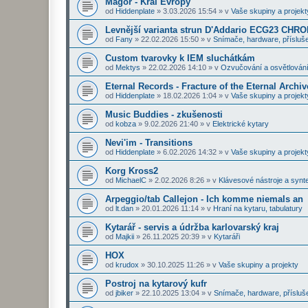
Magor - Král Evropy
od
Hiddenplate
»
3.03.2026 15:54
» v
Vaše skupiny a projekt
Levnější varianta strun D'Addario ECG23 CHR
od
Fany
»
22.02.2026 15:50
» v
Snímače, hardware, přísluše
Custom tvarovky k IEM sluchátkám
od
Mektys
»
22.02.2026 14:10
» v
Ozvučování a osvětlován
Eternal Records - Fracture of the Eternal Archiv
od
Hiddenplate
»
18.02.2026 1:04
» v
Vaše skupiny a projekt
Music Buddies - zkušenosti
od
kobza
»
9.02.2026 21:40
» v
Elektrické kytary
Nevi'im - Transitions
od
Hiddenplate
»
6.02.2026 14:32
» v
Vaše skupiny a projekt
Korg Kross2
od
MichaelC
»
2.02.2026 8:26
» v
Klávesové nástroje a synt
Arpeggio/tab Callejon - Ich komme niemals an
od
lt.dan
»
20.01.2026 11:14
» v
Hraní na kytaru, tabulatury
Kytarář - servis a údržba karlovarský kraj
od
Majkii
»
26.11.2025 20:39
» v
Kytaráři
HOX
od
krudox
»
30.10.2025 11:26
» v
Vaše skupiny a projekty
Postroj na kytarový kufr
od
jbiker
»
22.10.2025 13:04
» v
Snímače, hardware, přísluš