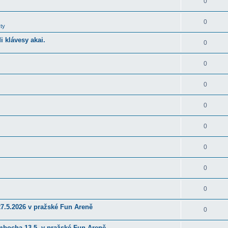
0
0
ty
 klávesy akai.
0
0
0
0
0
0
0
0
27.5.2026 v pražské Fun Areně
0
ambocha 13.5. v pražské Fun Areně