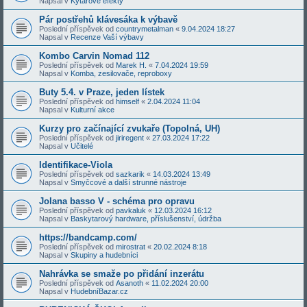
Napsal v
Kytarové efekty
Pár postřehů klávesáka k výbavě
Poslední příspěvek od
countrymetalman
«
9.04.2024 18:27
Napsal v
Recenze Vaší výbavy
Kombo Carvin Nomad 112
Poslední příspěvek od
Marek H.
«
7.04.2024 19:59
Napsal v
Komba, zesilovače, reproboxy
Buty 5.4. v Praze, jeden lístek
Poslední příspěvek od
himself
«
2.04.2024 11:04
Napsal v
Kulturní akce
Kurzy pro začínající zvukaře (Topolná, UH)
Poslední příspěvek od
jiriregent
«
27.03.2024 17:22
Napsal v
Učitelé
Identifikace-Viola
Poslední příspěvek od
sazkarik
«
14.03.2024 13:49
Napsal v
Smyčcové a další strunné nástroje
Jolana basso V - schéma pro opravu
Poslední příspěvek od
pavkaluk
«
12.03.2024 16:12
Napsal v
Baskytarový hardware, příslušenství, údržba
https://bandcamp.com/
Poslední příspěvek od
mirostrat
«
20.02.2024 8:18
Napsal v
Skupiny a hudebníci
Nahrávka se smaže po přidání inzerátu
Poslední příspěvek od
Asanoth
«
11.02.2024 20:00
Napsal v
HudebníBazar.cz