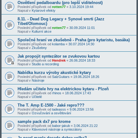
Osvětlení pedalboardu (pro lepší viditelnost)
Poslední příspěvek od
rotten77
«
3.10.2024 19:44
Napsal v
Kytarové efekty
8.11. - Dead Dog Legacy + Synové smrti (Jazz
Tibet/Olomouc)
Poslední příspěvek od
rotten77
«
30.09.2024 11:01
Napsal v
Kulturní akce
Společné hraní ve zkušebně - Praha (pro kytaristu, basáka)
Poslední příspěvek od
kolamba
«
30.07.2024 14:30
Napsal v
Zkušebny
Jak propojit syntezátor se zvukovou kartou
Poslední příspěvek od
Hendrek
«
26.06.2024 18:33
Napsal v
Studio a recording
Nabídka kurzu výroby akustické kytary
Poslední příspěvek od
SalzGuitars
«
19.06.2024 18:26
Napsal v
Nástroje
Hledám učitele hry na elektrickou kytaru - Plzeň
Poslední příspěvek od
rhinos
«
18.06.2024 17:43
Napsal v
Učitelé
The T. Amp E-1500 - Jaké repro???
Poslední příspěvek od
tadeasss
«
9.06.2024 13:56
Napsal v
Ozvučování a osvětlování
sample pack dx7 pro krome
Poslední příspěvek od
babor-jakub
«
3.06.2024 21:22
Napsal v
Klávesové nástroje a syntezátory
Je pearl maple decade dobra volba?