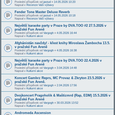
Poslední příspěvek od
jastud
«
14.05.2026 10:20
Napsal v
Recenze Vaší výbavy
Fender Tone Master Deluxe Reverb
Poslední příspěvek od
jastud
«
14.05.2026 10:18
Napsal v
Recenze Vaší výbavy
Největší karaoke party v Praze by DVA.TOO #2 27.5.2026 v
pražské Fun Areně
Poslední příspěvek od
Vargogh
«
4.05.2026 16:44
Napsal v
Kulturní akce
Afghánistán navždy! - křest knihy Miroslava Žambocha 13.5.
v pražské Fun Areně
Poslední příspěvek od
Vargogh
«
4.05.2026 16:38
Napsal v
Kulturní akce
Největší karaoke party v Praze by DVA.TOO 22.4.2026 v
pražské Fun Areně
Poslední příspěvek od
Vargogh
«
3.04.2026 14:48
Napsal v
Kulturní akce
Koncert Gambrz Reprs, MC Provaz & Zkryton 23.5.2026 v
pražské Fun Areně.
Poslední příspěvek od
Vargogh
«
2.04.2026 17:56
Napsal v
Kulturní akce
Dvojkoncert Pragoholik & Maštizmrd (Rap, EDM) 15.5.2026 v
pražské Fun Areně
Poslední příspěvek od
Vargogh
«
30.03.2026 13:52
Napsal v
Kulturní akce
Andromeda Ascension