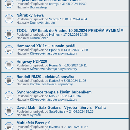
Poslední příspěvek od
cermja
«
31.05.2024 19:32
Napsal v
Bicí nástroje
Nátrubky Gewa
Poslední příspěvek od
Scorp97
«
18.05.2024 4:04
Napsal v
Dechové nástroje
TOOL - VIP lístok do Viedne 10.06.2024 PREDÁM-VYMENÍM
Poslední příspěvek od
Holmes
«
17.05.2024 14:36
Napsal v
Kulturní akce
Hammond XK 1c + sustain pedál
Poslední příspěvek od
PpVv59
«
14.05.2024 17:58
Napsal v
Klávesové nástroje a syntezátory
Ringway PDP220
Poslední příspěvek od
Roman5
«
6.05.2024 19:11
Napsal v
Klávesové nástroje a syntezátory
Randall RM20 - efektová smyčka
Poslední příspěvek od
RadekS
«
5.05.2024 11:05
Napsal v
Komba, zesilovače, reproboxy
Synchronizace tempa s živým bubeníkem
Poslední příspěvek od
Milo
«
1.05.2024 13:34
Napsal v
Klávesové nástroje a syntezátory
David Mák - Salz Guitars - Výroba - Servis - Praha
Poslední příspěvek od
SalzGuitars
«
24.04.2024 15:23
Napsal v
Kytaráři
Multiefekt Boss gt1
Poslední příspěvek od
tavenak
«
22.04.2024 11:57