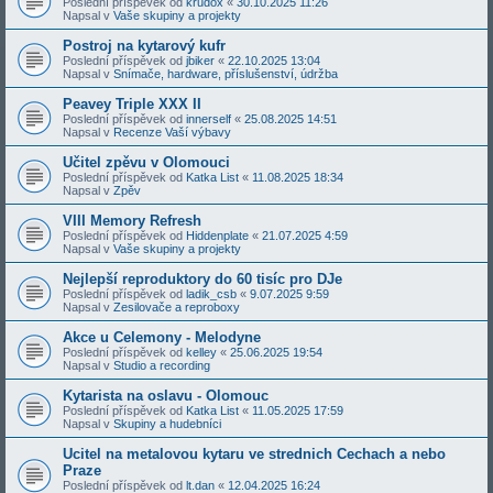
Poslední příspěvek od
krudox
«
30.10.2025 11:26
Napsal v
Vaše skupiny a projekty
Postroj na kytarový kufr
Poslední příspěvek od
jbiker
«
22.10.2025 13:04
Napsal v
Snímače, hardware, příslušenství, údržba
Peavey Triple XXX II
Poslední příspěvek od
innerself
«
25.08.2025 14:51
Napsal v
Recenze Vaší výbavy
Učitel zpěvu v Olomouci
Poslední příspěvek od
Katka List
«
11.08.2025 18:34
Napsal v
Zpěv
VIII Memory Refresh
Poslední příspěvek od
Hiddenplate
«
21.07.2025 4:59
Napsal v
Vaše skupiny a projekty
Nejlepší reproduktory do 60 tisíc pro DJe
Poslední příspěvek od
ladik_csb
«
9.07.2025 9:59
Napsal v
Zesilovače a reproboxy
Akce u Celemony - Melodyne
Poslední příspěvek od
kelley
«
25.06.2025 19:54
Napsal v
Studio a recording
Kytarista na oslavu - Olomouc
Poslední příspěvek od
Katka List
«
11.05.2025 17:59
Napsal v
Skupiny a hudebníci
Ucitel na metalovou kytaru ve strednich Cechach a nebo
Praze
Poslední příspěvek od
lt.dan
«
12.04.2025 16:24