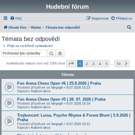
Hudební fórum
FAQ
Registrovat
Přihlásit se
H
Obsah fóra
Hledat
Témata bez odpovědí
l
Témata bez odpovědí
e
Přejít na rozšířené vyhledávání
d
Hledat
Pokročilé hledání
a
Stránka
1
z
10
1
2
3
4
5
10
Da
Vyhledávání nalezlo více než 1000 shod
t
…
Témata
Fun Arena Chess Open #6 | 25.8.2026 | Praha
Poslední příspěvek od
Vargogh
«
8.07.2026 15:23
Napsal v
Kulturní akce
Fun Arena Chess Open #5 | 28. 07. 2026 | Praha
Poslední příspěvek od
Vargogh
«
8.07.2026 15:19
Napsal v
Kulturní akce
Trojkoncert: Luisa, Psycho Rhyme & Forest Blunt | 5.9.2026 |
Praha
Poslední příspěvek od
Vargogh
«
8.07.2026 15:12
Napsal v
Kulturní akce