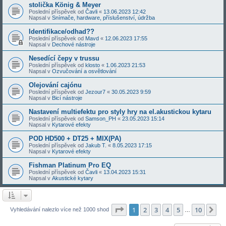
stolička König & Meyer
Poslední příspěvek od
Čavli
«
13.06.2023 12:42
Napsal v
Snímače, hardware, příslušenství, údržba
Identifikace/odhad??
Poslední příspěvek od
Mavd
«
12.06.2023 17:55
Napsal v
Dechové nástroje
Nesedící čepy v trussu
Poslední příspěvek od
klosto
«
1.06.2023 21:53
Napsal v
Ozvučování a osvětlování
Olejování cajónu
Poslední příspěvek od
Jezour7
«
30.05.2023 9:59
Napsal v
Bicí nástroje
Nastavení multiefektu pro styly hry na el.akustickou kytaru
Poslední příspěvek od
Samson_PH
«
23.05.2023 15:14
Napsal v
Kytarové efekty
POD HD500 + DT25 + MIX(PA)
Poslední příspěvek od
Jakub T.
«
8.05.2023 17:15
Napsal v
Kytarové efekty
Fishman Platinum Pro EQ
Poslední příspěvek od
Čavli
«
13.04.2023 15:31
Napsal v
Akustické kytary
Stránka
1
z
10
1
2
3
4
5
10
Da
Vyhledávání nalezlo více než 1000 shod
…