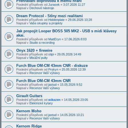
Přehrávání doprovodů k mému hraní
Poslední příspěvek od
Jurasek
«
3.07.2026 11:27
Napsal v
Dechové nástroje
Dream Protocol - Stíny mezi realitami
Poslední příspěvek od
Hiddenplate
«
29.06.2026 10:28
Napsal v
Vaše skupiny a projekty
Jak propojit Looper BOSS 505 MK2 - USB s midi klávesy
akai.
Poslední příspěvek od
MattEryn
«
17.06.2026 8:03
Napsal v
Studio a recording
Onyx 1620 + firewire
Poslední příspěvek od
stipi
«
29.05.2026 14:49
Napsal v
Mixážní pulty
Furch Blue OM-CM 43mm CNR - diskuze
Poslední příspěvek od
Prskyn
«
25.05.2026 12:39
Napsal v
Recenze Vaší výbavy
Furch Blue OM-CM 43mm CNR
Poslední příspěvek od
jastud
«
15.05.2026 9:52
Napsal v
Recenze Vaší výbavy
Girault Guitars
Poslední příspěvek od
wikxzen
«
14.05.2026 23:05
Napsal v
Elektrické kytary
Kernom Moho
Poslední příspěvek od
jastud
«
14.05.2026 10:21
Napsal v
Recenze Vaší výbavy
Kernom Ridge