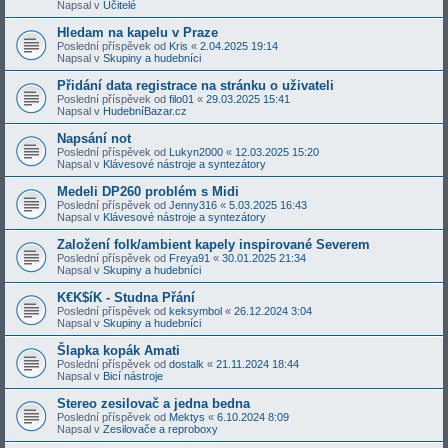
Napsal v
Učitelé
Hledam na kapelu v Praze
Poslední příspěvek od
Kris
«
2.04.2025 19:14
Napsal v
Skupiny a hudebníci
Přidání data registrace na stránku o uživateli
Poslední příspěvek od
filo01
«
29.03.2025 15:41
Napsal v
HudebníBazar.cz
Napsání not
Poslední příspěvek od
Lukyn2000
«
12.03.2025 15:20
Napsal v
Klávesové nástroje a syntezátory
Medeli DP260 problém s Midi
Poslední příspěvek od
Jenny316
«
5.03.2025 16:43
Napsal v
Klávesové nástroje a syntezátory
Založení folk/ambient kapely inspirované Severem
Poslední příspěvek od
Freya91
«
30.01.2025 21:34
Napsal v
Skupiny a hudebníci
K€K$íK - Studna Přání
Poslední příspěvek od
keksymbol
«
26.12.2024 3:04
Napsal v
Skupiny a hudebníci
Šlapka kopák Amati
Poslední příspěvek od
dostalk
«
21.11.2024 18:44
Napsal v
Bicí nástroje
Stereo zesilovač a jedna bedna
Poslední příspěvek od
Mektys
«
6.10.2024 8:09
Napsal v
Zesilovače a reproboxy