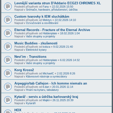
Levnější varianta strun D'Addario ECG23 CHROMES XL
Poslední příspěvek od
Fany
«
22.02.2026 15:50
Napsal v
Snímače, hardware, příslušenství, údržba
Custom tvarovky k IEM sluchátkám
Poslední příspěvek od
Mektys
«
22.02.2026 14:10
Napsal v
Ozvučování a osvětlování
Eternal Records - Fracture of the Eternal Archive
Poslední příspěvek od
Hiddenplate
«
18.02.2026 1:04
Napsal v
Vaše skupiny a projekty
Music Buddies - zkušenosti
Poslední příspěvek od
kobza
«
9.02.2026 21:40
Napsal v
Elektrické kytary
Nevi'im - Transitions
Poslední příspěvek od
Hiddenplate
«
6.02.2026 14:32
Napsal v
Vaše skupiny a projekty
Korg Kross2
Poslední příspěvek od
MichaelC
«
2.02.2026 8:26
Napsal v
Klávesové nástroje a syntezátory
Arpeggio/tab Callejon - Ich komme niemals an
Poslední příspěvek od
lt.dan
«
20.01.2026 11:14
Napsal v
Hraní na kytaru, tabulatury
Kytarář - servis a údržba karlovarský kraj
Poslední příspěvek od
Majkii
«
26.11.2025 20:39
Napsal v
Kytaráři
HOX