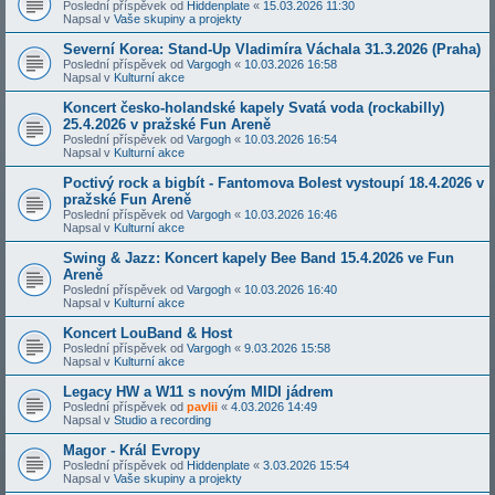
Poslední příspěvek od
Hiddenplate
«
15.03.2026 11:30
Napsal v
Vaše skupiny a projekty
Severní Korea: Stand-Up Vladimíra Váchala 31.3.2026 (Praha)
Poslední příspěvek od
Vargogh
«
10.03.2026 16:58
Napsal v
Kulturní akce
Koncert česko-holandské kapely Svatá voda (rockabilly)
25.4.2026 v pražské Fun Areně
Poslední příspěvek od
Vargogh
«
10.03.2026 16:54
Napsal v
Kulturní akce
Poctivý rock a bigbít - Fantomova Bolest vystoupí 18.4.2026 v
pražské Fun Areně
Poslední příspěvek od
Vargogh
«
10.03.2026 16:46
Napsal v
Kulturní akce
Swing & Jazz: Koncert kapely Bee Band 15.4.2026 ve Fun
Areně
Poslední příspěvek od
Vargogh
«
10.03.2026 16:40
Napsal v
Kulturní akce
Koncert LouBand & Host
Poslední příspěvek od
Vargogh
«
9.03.2026 15:58
Napsal v
Kulturní akce
Legacy HW a W11 s novým MIDI jádrem
Poslední příspěvek od
pavlii
«
4.03.2026 14:49
Napsal v
Studio a recording
Magor - Král Evropy
Poslední příspěvek od
Hiddenplate
«
3.03.2026 15:54
Napsal v
Vaše skupiny a projekty