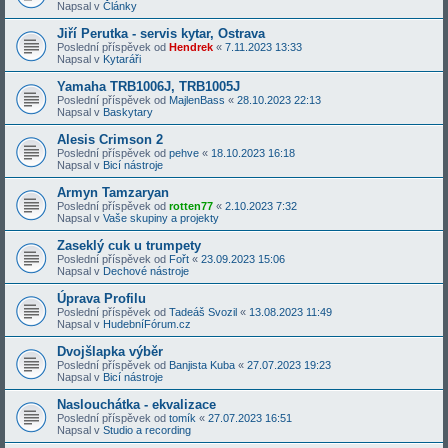
Napsal v
Články
Jiří Perutka - servis kytar, Ostrava
Poslední příspěvek od
Hendrek
«
7.11.2023 13:33
Napsal v
Kytaráři
Yamaha TRB1006J, TRB1005J
Poslední příspěvek od
MajlenBass
«
28.10.2023 22:13
Napsal v
Baskytary
Alesis Crimson 2
Poslední příspěvek od
pehve
«
18.10.2023 16:18
Napsal v
Bicí nástroje
Armyn Tamzaryan
Poslední příspěvek od
rotten77
«
2.10.2023 7:32
Napsal v
Vaše skupiny a projekty
Zaseklý cuk u trumpety
Poslední příspěvek od
Fořt
«
23.09.2023 15:06
Napsal v
Dechové nástroje
Úprava Profilu
Poslední příspěvek od
Tadeáš Svozil
«
13.08.2023 11:49
Napsal v
HudebníFórum.cz
Dvojšlapka výběr
Poslední příspěvek od
Banjista Kuba
«
27.07.2023 19:23
Napsal v
Bicí nástroje
Naslouchátka - ekvalizace
Poslední příspěvek od
tomík
«
27.07.2023 16:51
Napsal v
Studio a recording