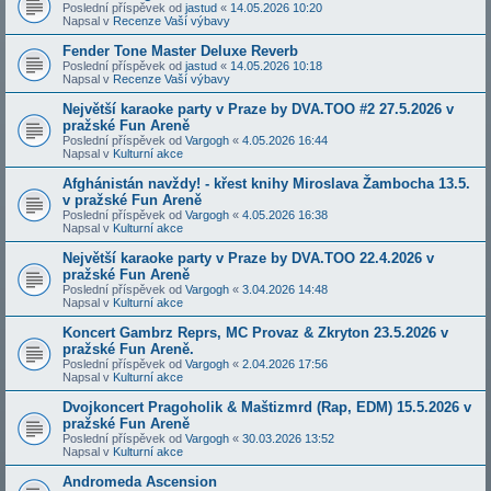
Poslední příspěvek od
jastud
«
14.05.2026 10:20
Napsal v
Recenze Vaší výbavy
Fender Tone Master Deluxe Reverb
Poslední příspěvek od
jastud
«
14.05.2026 10:18
Napsal v
Recenze Vaší výbavy
Největší karaoke party v Praze by DVA.TOO #2 27.5.2026 v
pražské Fun Areně
Poslední příspěvek od
Vargogh
«
4.05.2026 16:44
Napsal v
Kulturní akce
Afghánistán navždy! - křest knihy Miroslava Žambocha 13.5.
v pražské Fun Areně
Poslední příspěvek od
Vargogh
«
4.05.2026 16:38
Napsal v
Kulturní akce
Největší karaoke party v Praze by DVA.TOO 22.4.2026 v
pražské Fun Areně
Poslední příspěvek od
Vargogh
«
3.04.2026 14:48
Napsal v
Kulturní akce
Koncert Gambrz Reprs, MC Provaz & Zkryton 23.5.2026 v
pražské Fun Areně.
Poslední příspěvek od
Vargogh
«
2.04.2026 17:56
Napsal v
Kulturní akce
Dvojkoncert Pragoholik & Maštizmrd (Rap, EDM) 15.5.2026 v
pražské Fun Areně
Poslední příspěvek od
Vargogh
«
30.03.2026 13:52
Napsal v
Kulturní akce
Andromeda Ascension