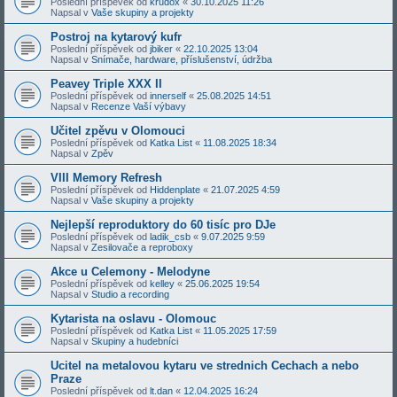
Poslední příspěvek od
krudox
«
30.10.2025 11:26
Napsal v
Vaše skupiny a projekty
Postroj na kytarový kufr
Poslední příspěvek od
jbiker
«
22.10.2025 13:04
Napsal v
Snímače, hardware, příslušenství, údržba
Peavey Triple XXX II
Poslední příspěvek od
innerself
«
25.08.2025 14:51
Napsal v
Recenze Vaší výbavy
Učitel zpěvu v Olomouci
Poslední příspěvek od
Katka List
«
11.08.2025 18:34
Napsal v
Zpěv
VIII Memory Refresh
Poslední příspěvek od
Hiddenplate
«
21.07.2025 4:59
Napsal v
Vaše skupiny a projekty
Nejlepší reproduktory do 60 tisíc pro DJe
Poslední příspěvek od
ladik_csb
«
9.07.2025 9:59
Napsal v
Zesilovače a reproboxy
Akce u Celemony - Melodyne
Poslední příspěvek od
kelley
«
25.06.2025 19:54
Napsal v
Studio a recording
Kytarista na oslavu - Olomouc
Poslední příspěvek od
Katka List
«
11.05.2025 17:59
Napsal v
Skupiny a hudebníci
Ucitel na metalovou kytaru ve strednich Cechach a nebo
Praze
Poslední příspěvek od
lt.dan
«
12.04.2025 16:24