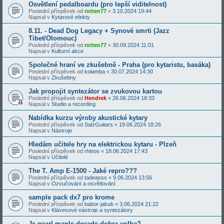
Osvětlení pedalboardu (pro lepší viditelnost)
Poslední příspěvek od
rotten77
«
3.10.2024 19:44
Napsal v
Kytarové efekty
8.11. - Dead Dog Legacy + Synové smrti (Jazz
Tibet/Olomouc)
Poslední příspěvek od
rotten77
«
30.09.2024 11:01
Napsal v
Kulturní akce
Společné hraní ve zkušebně - Praha (pro kytaristu, basáka)
Poslední příspěvek od
kolamba
«
30.07.2024 14:30
Napsal v
Zkušebny
Jak propojit syntezátor se zvukovou kartou
Poslední příspěvek od
Hendrek
«
26.06.2024 18:33
Napsal v
Studio a recording
Nabídka kurzu výroby akustické kytary
Poslední příspěvek od
SalzGuitars
«
19.06.2024 18:26
Napsal v
Nástroje
Hledám učitele hry na elektrickou kytaru - Plzeň
Poslední příspěvek od
rhinos
«
18.06.2024 17:43
Napsal v
Učitelé
The T. Amp E-1500 - Jaké repro???
Poslední příspěvek od
tadeasss
«
9.06.2024 13:56
Napsal v
Ozvučování a osvětlování
sample pack dx7 pro krome
Poslední příspěvek od
babor-jakub
«
3.06.2024 21:22
Napsal v
Klávesové nástroje a syntezátory
Je pearl maple decade dobra volba?