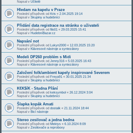
Napsal v
Učitelé
Hledam na kapelu v Praze
Poslední příspěvek od
Kris
«
2.04.2025 19:14
Napsal v
Skupiny a hudebníci
Přidání data registrace na stránku o uživateli
Poslední příspěvek od
filo01
«
29.03.2025 15:41
Napsal v
HudebníBazar.cz
Napsání not
Poslední příspěvek od
Lukyn2000
«
12.03.2025 15:20
Napsal v
Klávesové nástroje a syntezátory
Medeli DP260 problém s Midi
Poslední příspěvek od
Jenny316
«
5.03.2025 16:43
Napsal v
Klávesové nástroje a syntezátory
Založení folk/ambient kapely inspirované Severem
Poslední příspěvek od
Freya91
«
30.01.2025 21:34
Napsal v
Skupiny a hudebníci
K€K$íK - Studna Přání
Poslední příspěvek od
keksymbol
«
26.12.2024 3:04
Napsal v
Skupiny a hudebníci
Šlapka kopák Amati
Poslední příspěvek od
dostalk
«
21.11.2024 18:44
Napsal v
Bicí nástroje
Stereo zesilovač a jedna bedna
Poslední příspěvek od
Mektys
«
6.10.2024 8:09
Napsal v
Zesilovače a reproboxy