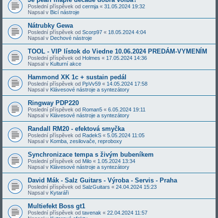
Poslední příspěvek od
cermja
«
31.05.2024 19:32
Napsal v
Bicí nástroje
Nátrubky Gewa
Poslední příspěvek od
Scorp97
«
18.05.2024 4:04
Napsal v
Dechové nástroje
TOOL - VIP lístok do Viedne 10.06.2024 PREDÁM-VYMENÍM
Poslední příspěvek od
Holmes
«
17.05.2024 14:36
Napsal v
Kulturní akce
Hammond XK 1c + sustain pedál
Poslední příspěvek od
PpVv59
«
14.05.2024 17:58
Napsal v
Klávesové nástroje a syntezátory
Ringway PDP220
Poslední příspěvek od
Roman5
«
6.05.2024 19:11
Napsal v
Klávesové nástroje a syntezátory
Randall RM20 - efektová smyčka
Poslední příspěvek od
RadekS
«
5.05.2024 11:05
Napsal v
Komba, zesilovače, reproboxy
Synchronizace tempa s živým bubeníkem
Poslední příspěvek od
Milo
«
1.05.2024 13:34
Napsal v
Klávesové nástroje a syntezátory
David Mák - Salz Guitars - Výroba - Servis - Praha
Poslední příspěvek od
SalzGuitars
«
24.04.2024 15:23
Napsal v
Kytaráři
Multiefekt Boss gt1
Poslední příspěvek od
tavenak
«
22.04.2024 11:57