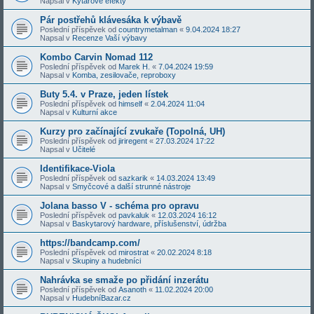
Napsal v
Kytarové efekty
Pár postřehů klávesáka k výbavě
Poslední příspěvek od
countrymetalman
«
9.04.2024 18:27
Napsal v
Recenze Vaší výbavy
Kombo Carvin Nomad 112
Poslední příspěvek od
Marek H.
«
7.04.2024 19:59
Napsal v
Komba, zesilovače, reproboxy
Buty 5.4. v Praze, jeden lístek
Poslední příspěvek od
himself
«
2.04.2024 11:04
Napsal v
Kulturní akce
Kurzy pro začínající zvukaře (Topolná, UH)
Poslední příspěvek od
jiriregent
«
27.03.2024 17:22
Napsal v
Učitelé
Identifikace-Viola
Poslední příspěvek od
sazkarik
«
14.03.2024 13:49
Napsal v
Smyčcové a další strunné nástroje
Jolana basso V - schéma pro opravu
Poslední příspěvek od
pavkaluk
«
12.03.2024 16:12
Napsal v
Baskytarový hardware, příslušenství, údržba
https://bandcamp.com/
Poslední příspěvek od
mirostrat
«
20.02.2024 8:18
Napsal v
Skupiny a hudebníci
Nahrávka se smaže po přidání inzerátu
Poslední příspěvek od
Asanoth
«
11.02.2024 20:00
Napsal v
HudebníBazar.cz