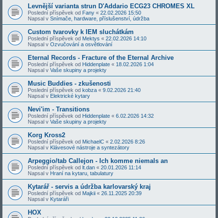
Levnější varianta strun D'Addario ECG23 CHROMES XL
Poslední příspěvek od
Fany
«
22.02.2026 15:50
Napsal v
Snímače, hardware, příslušenství, údržba
Custom tvarovky k IEM sluchátkám
Poslední příspěvek od
Mektys
«
22.02.2026 14:10
Napsal v
Ozvučování a osvětlování
Eternal Records - Fracture of the Eternal Archive
Poslední příspěvek od
Hiddenplate
«
18.02.2026 1:04
Napsal v
Vaše skupiny a projekty
Music Buddies - zkušenosti
Poslední příspěvek od
kobza
«
9.02.2026 21:40
Napsal v
Elektrické kytary
Nevi'im - Transitions
Poslední příspěvek od
Hiddenplate
«
6.02.2026 14:32
Napsal v
Vaše skupiny a projekty
Korg Kross2
Poslední příspěvek od
MichaelC
«
2.02.2026 8:26
Napsal v
Klávesové nástroje a syntezátory
Arpeggio/tab Callejon - Ich komme niemals an
Poslední příspěvek od
lt.dan
«
20.01.2026 11:14
Napsal v
Hraní na kytaru, tabulatury
Kytarář - servis a údržba karlovarský kraj
Poslední příspěvek od
Majkii
«
26.11.2025 20:39
Napsal v
Kytaráři
HOX