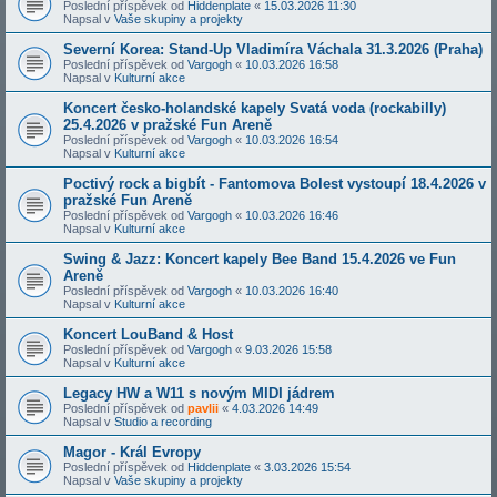
Poslední příspěvek od
Hiddenplate
«
15.03.2026 11:30
Napsal v
Vaše skupiny a projekty
Severní Korea: Stand-Up Vladimíra Váchala 31.3.2026 (Praha)
Poslední příspěvek od
Vargogh
«
10.03.2026 16:58
Napsal v
Kulturní akce
Koncert česko-holandské kapely Svatá voda (rockabilly)
25.4.2026 v pražské Fun Areně
Poslední příspěvek od
Vargogh
«
10.03.2026 16:54
Napsal v
Kulturní akce
Poctivý rock a bigbít - Fantomova Bolest vystoupí 18.4.2026 v
pražské Fun Areně
Poslední příspěvek od
Vargogh
«
10.03.2026 16:46
Napsal v
Kulturní akce
Swing & Jazz: Koncert kapely Bee Band 15.4.2026 ve Fun
Areně
Poslední příspěvek od
Vargogh
«
10.03.2026 16:40
Napsal v
Kulturní akce
Koncert LouBand & Host
Poslední příspěvek od
Vargogh
«
9.03.2026 15:58
Napsal v
Kulturní akce
Legacy HW a W11 s novým MIDI jádrem
Poslední příspěvek od
pavlii
«
4.03.2026 14:49
Napsal v
Studio a recording
Magor - Král Evropy
Poslední příspěvek od
Hiddenplate
«
3.03.2026 15:54
Napsal v
Vaše skupiny a projekty