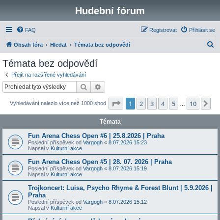
Hudební fórum
FAQ
Registrovat
Přihlásit se
H
Obsah fóra
Hledat
Témata bez odpovědí
l
Témata bez odpovědí
e
Přejít na rozšířené vyhledávání
d
Hledat
Pokročilé hledání
a
Stránka
1
z
10
1
2
3
4
5
10
Da
Vyhledávání nalezlo více než 1000 shod
t
…
Témata
Fun Arena Chess Open #6 | 25.8.2026 | Praha
Poslední příspěvek od
Vargogh
«
8.07.2026 15:23
Napsal v
Kulturní akce
Fun Arena Chess Open #5 | 28. 07. 2026 | Praha
Poslední příspěvek od
Vargogh
«
8.07.2026 15:19
Napsal v
Kulturní akce
Trojkoncert: Luisa, Psycho Rhyme & Forest Blunt | 5.9.2026 |
Praha
Poslední příspěvek od
Vargogh
«
8.07.2026 15:12
Napsal v
Kulturní akce