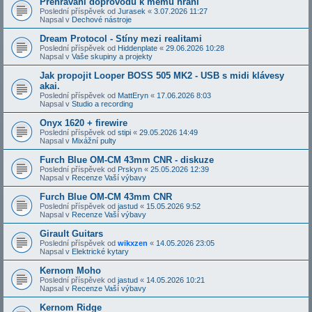
Přehrávání doprovodů k mému hraní
Poslední příspěvek od
Jurasek
«
3.07.2026 11:27
Napsal v
Dechové nástroje
Dream Protocol - Stíny mezi realitami
Poslední příspěvek od
Hiddenplate
«
29.06.2026 10:28
Napsal v
Vaše skupiny a projekty
Jak propojit Looper BOSS 505 MK2 - USB s midi klávesy
akai.
Poslední příspěvek od
MattEryn
«
17.06.2026 8:03
Napsal v
Studio a recording
Onyx 1620 + firewire
Poslední příspěvek od
stipi
«
29.05.2026 14:49
Napsal v
Mixážní pulty
Furch Blue OM-CM 43mm CNR - diskuze
Poslední příspěvek od
Prskyn
«
25.05.2026 12:39
Napsal v
Recenze Vaší výbavy
Furch Blue OM-CM 43mm CNR
Poslední příspěvek od
jastud
«
15.05.2026 9:52
Napsal v
Recenze Vaší výbavy
Girault Guitars
Poslední příspěvek od
wikxzen
«
14.05.2026 23:05
Napsal v
Elektrické kytary
Kernom Moho
Poslední příspěvek od
jastud
«
14.05.2026 10:21
Napsal v
Recenze Vaší výbavy
Kernom Ridge