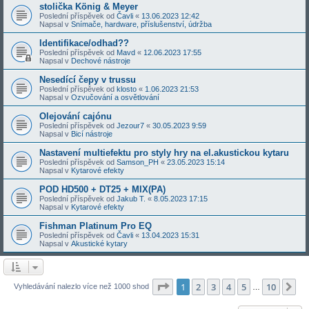
stolička König & Meyer
Poslední příspěvek od
Čavli
«
13.06.2023 12:42
Napsal v
Snímače, hardware, příslušenství, údržba
Identifikace/odhad??
Poslední příspěvek od
Mavd
«
12.06.2023 17:55
Napsal v
Dechové nástroje
Nesedící čepy v trussu
Poslední příspěvek od
klosto
«
1.06.2023 21:53
Napsal v
Ozvučování a osvětlování
Olejování cajónu
Poslední příspěvek od
Jezour7
«
30.05.2023 9:59
Napsal v
Bicí nástroje
Nastavení multiefektu pro styly hry na el.akustickou kytaru
Poslední příspěvek od
Samson_PH
«
23.05.2023 15:14
Napsal v
Kytarové efekty
POD HD500 + DT25 + MIX(PA)
Poslední příspěvek od
Jakub T.
«
8.05.2023 17:15
Napsal v
Kytarové efekty
Fishman Platinum Pro EQ
Poslední příspěvek od
Čavli
«
13.04.2023 15:31
Napsal v
Akustické kytary
Stránka
1
z
10
1
2
3
4
5
10
Da
Vyhledávání nalezlo více než 1000 shod
…