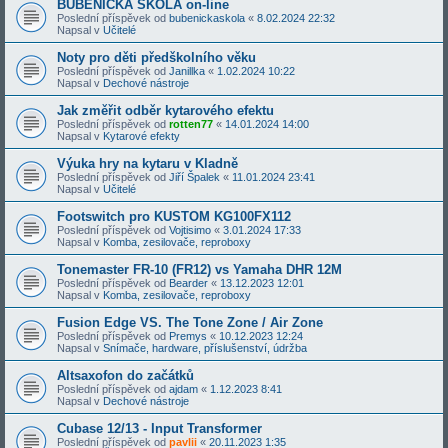
BUBENICKÁ ŠKOLA on-line
Poslední příspěvek od
bubenickaskola
«
8.02.2024 22:32
Napsal v
Učitelé
Noty pro děti předškolního věku
Poslední příspěvek od
Janillka
«
1.02.2024 10:22
Napsal v
Dechové nástroje
Jak změřit odběr kytarového efektu
Poslední příspěvek od
rotten77
«
14.01.2024 14:00
Napsal v
Kytarové efekty
Výuka hry na kytaru v Kladně
Poslední příspěvek od
Jiří Špalek
«
11.01.2024 23:41
Napsal v
Učitelé
Footswitch pro KUSTOM KG100FX112
Poslední příspěvek od
Vojtisimo
«
3.01.2024 17:33
Napsal v
Komba, zesilovače, reproboxy
Tonemaster FR-10 (FR12) vs Yamaha DHR 12M
Poslední příspěvek od
Bearder
«
13.12.2023 12:01
Napsal v
Komba, zesilovače, reproboxy
Fusion Edge VS. The Tone Zone / Air Zone
Poslední příspěvek od
Premys
«
10.12.2023 12:24
Napsal v
Snímače, hardware, příslušenství, údržba
Altsaxofon do začátků
Poslední příspěvek od
ajdam
«
1.12.2023 8:41
Napsal v
Dechové nástroje
Cubase 12/13 - Input Transformer
Poslední příspěvek od
pavlii
«
20.11.2023 1:35