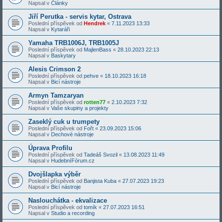
Napsal v
Články
Jiří Perutka - servis kytar, Ostrava
Poslední příspěvek od
Hendrek
«
7.11.2023 13:33
Napsal v
Kytaráři
Yamaha TRB1006J, TRB1005J
Poslední příspěvek od
MajlenBass
«
28.10.2023 22:13
Napsal v
Baskytary
Alesis Crimson 2
Poslední příspěvek od
pehve
«
18.10.2023 16:18
Napsal v
Bicí nástroje
Armyn Tamzaryan
Poslední příspěvek od
rotten77
«
2.10.2023 7:32
Napsal v
Vaše skupiny a projekty
Zaseklý cuk u trumpety
Poslední příspěvek od
Fořt
«
23.09.2023 15:06
Napsal v
Dechové nástroje
Úprava Profilu
Poslední příspěvek od
Tadeáš Svozil
«
13.08.2023 11:49
Napsal v
HudebníFórum.cz
Dvojšlapka výběr
Poslední příspěvek od
Banjista Kuba
«
27.07.2023 19:23
Napsal v
Bicí nástroje
Naslouchátka - ekvalizace
Poslední příspěvek od
tomík
«
27.07.2023 16:51
Napsal v
Studio a recording