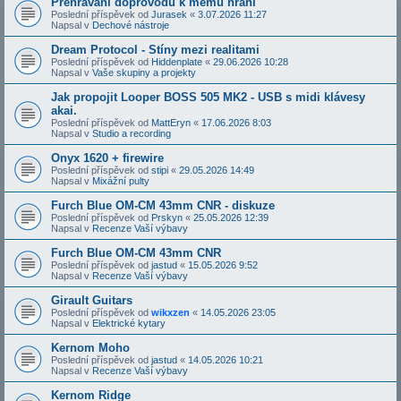
Přehrávání doprovodů k mému hraní
Poslední příspěvek od
Jurasek
«
3.07.2026 11:27
Napsal v
Dechové nástroje
Dream Protocol - Stíny mezi realitami
Poslední příspěvek od
Hiddenplate
«
29.06.2026 10:28
Napsal v
Vaše skupiny a projekty
Jak propojit Looper BOSS 505 MK2 - USB s midi klávesy
akai.
Poslední příspěvek od
MattEryn
«
17.06.2026 8:03
Napsal v
Studio a recording
Onyx 1620 + firewire
Poslední příspěvek od
stipi
«
29.05.2026 14:49
Napsal v
Mixážní pulty
Furch Blue OM-CM 43mm CNR - diskuze
Poslední příspěvek od
Prskyn
«
25.05.2026 12:39
Napsal v
Recenze Vaší výbavy
Furch Blue OM-CM 43mm CNR
Poslední příspěvek od
jastud
«
15.05.2026 9:52
Napsal v
Recenze Vaší výbavy
Girault Guitars
Poslední příspěvek od
wikxzen
«
14.05.2026 23:05
Napsal v
Elektrické kytary
Kernom Moho
Poslední příspěvek od
jastud
«
14.05.2026 10:21
Napsal v
Recenze Vaší výbavy
Kernom Ridge