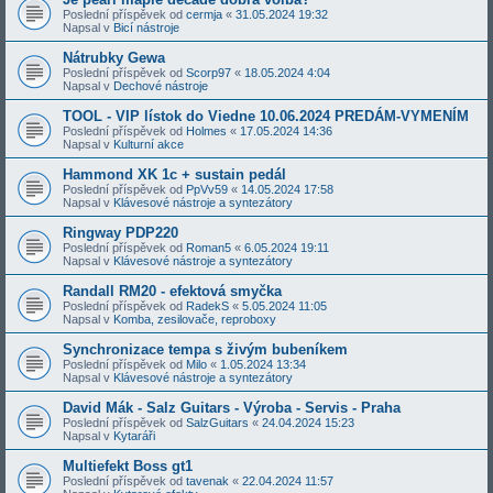
Poslední příspěvek od
cermja
«
31.05.2024 19:32
Napsal v
Bicí nástroje
Nátrubky Gewa
Poslední příspěvek od
Scorp97
«
18.05.2024 4:04
Napsal v
Dechové nástroje
TOOL - VIP lístok do Viedne 10.06.2024 PREDÁM-VYMENÍM
Poslední příspěvek od
Holmes
«
17.05.2024 14:36
Napsal v
Kulturní akce
Hammond XK 1c + sustain pedál
Poslední příspěvek od
PpVv59
«
14.05.2024 17:58
Napsal v
Klávesové nástroje a syntezátory
Ringway PDP220
Poslední příspěvek od
Roman5
«
6.05.2024 19:11
Napsal v
Klávesové nástroje a syntezátory
Randall RM20 - efektová smyčka
Poslední příspěvek od
RadekS
«
5.05.2024 11:05
Napsal v
Komba, zesilovače, reproboxy
Synchronizace tempa s živým bubeníkem
Poslední příspěvek od
Milo
«
1.05.2024 13:34
Napsal v
Klávesové nástroje a syntezátory
David Mák - Salz Guitars - Výroba - Servis - Praha
Poslední příspěvek od
SalzGuitars
«
24.04.2024 15:23
Napsal v
Kytaráři
Multiefekt Boss gt1
Poslední příspěvek od
tavenak
«
22.04.2024 11:57