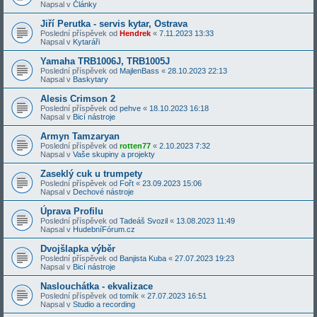
Napsal v
Články
Jiří Perutka - servis kytar, Ostrava
Poslední příspěvek od
Hendrek
«
7.11.2023 13:33
Napsal v
Kytaráři
Yamaha TRB1006J, TRB1005J
Poslední příspěvek od
MajlenBass
«
28.10.2023 22:13
Napsal v
Baskytary
Alesis Crimson 2
Poslední příspěvek od
pehve
«
18.10.2023 16:18
Napsal v
Bicí nástroje
Armyn Tamzaryan
Poslední příspěvek od
rotten77
«
2.10.2023 7:32
Napsal v
Vaše skupiny a projekty
Zaseklý cuk u trumpety
Poslední příspěvek od
Fořt
«
23.09.2023 15:06
Napsal v
Dechové nástroje
Úprava Profilu
Poslední příspěvek od
Tadeáš Svozil
«
13.08.2023 11:49
Napsal v
HudebníFórum.cz
Dvojšlapka výběr
Poslední příspěvek od
Banjista Kuba
«
27.07.2023 19:23
Napsal v
Bicí nástroje
Naslouchátka - ekvalizace
Poslední příspěvek od
tomík
«
27.07.2023 16:51
Napsal v
Studio a recording