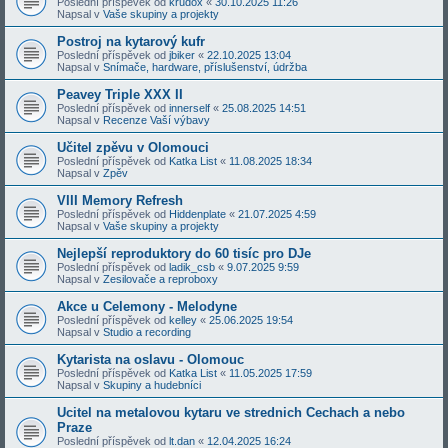
Poslední příspěvek od
krudox
«
30.10.2025 11:26
Napsal v
Vaše skupiny a projekty
Postroj na kytarový kufr
Poslední příspěvek od
jbiker
«
22.10.2025 13:04
Napsal v
Snímače, hardware, příslušenství, údržba
Peavey Triple XXX II
Poslední příspěvek od
innerself
«
25.08.2025 14:51
Napsal v
Recenze Vaší výbavy
Učitel zpěvu v Olomouci
Poslední příspěvek od
Katka List
«
11.08.2025 18:34
Napsal v
Zpěv
VIII Memory Refresh
Poslední příspěvek od
Hiddenplate
«
21.07.2025 4:59
Napsal v
Vaše skupiny a projekty
Nejlepší reproduktory do 60 tisíc pro DJe
Poslední příspěvek od
ladik_csb
«
9.07.2025 9:59
Napsal v
Zesilovače a reproboxy
Akce u Celemony - Melodyne
Poslední příspěvek od
kelley
«
25.06.2025 19:54
Napsal v
Studio a recording
Kytarista na oslavu - Olomouc
Poslední příspěvek od
Katka List
«
11.05.2025 17:59
Napsal v
Skupiny a hudebníci
Ucitel na metalovou kytaru ve strednich Cechach a nebo
Praze
Poslední příspěvek od
lt.dan
«
12.04.2025 16:24