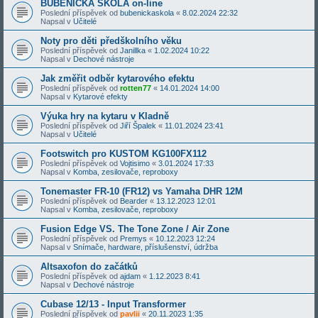
BUBENICKÁ ŠKOLA on-line
Poslední příspěvek od
bubenickaskola
«
8.02.2024 22:32
Napsal v
Učitelé
Noty pro děti předškolního věku
Poslední příspěvek od
Janillka
«
1.02.2024 10:22
Napsal v
Dechové nástroje
Jak změřit odběr kytarového efektu
Poslední příspěvek od
rotten77
«
14.01.2024 14:00
Napsal v
Kytarové efekty
Výuka hry na kytaru v Kladně
Poslední příspěvek od
Jiří Špalek
«
11.01.2024 23:41
Napsal v
Učitelé
Footswitch pro KUSTOM KG100FX112
Poslední příspěvek od
Vojtisimo
«
3.01.2024 17:33
Napsal v
Komba, zesilovače, reproboxy
Tonemaster FR-10 (FR12) vs Yamaha DHR 12M
Poslední příspěvek od
Bearder
«
13.12.2023 12:01
Napsal v
Komba, zesilovače, reproboxy
Fusion Edge VS. The Tone Zone / Air Zone
Poslední příspěvek od
Premys
«
10.12.2023 12:24
Napsal v
Snímače, hardware, příslušenství, údržba
Altsaxofon do začátků
Poslední příspěvek od
ajdam
«
1.12.2023 8:41
Napsal v
Dechové nástroje
Cubase 12/13 - Input Transformer
Poslední příspěvek od
pavlii
«
20.11.2023 1:35