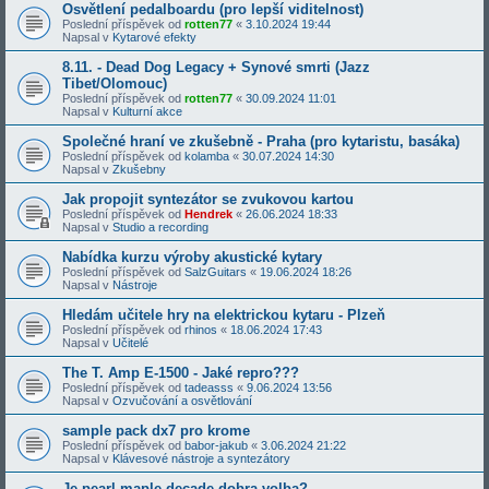
Osvětlení pedalboardu (pro lepší viditelnost)
Poslední příspěvek od
rotten77
«
3.10.2024 19:44
Napsal v
Kytarové efekty
8.11. - Dead Dog Legacy + Synové smrti (Jazz
Tibet/Olomouc)
Poslední příspěvek od
rotten77
«
30.09.2024 11:01
Napsal v
Kulturní akce
Společné hraní ve zkušebně - Praha (pro kytaristu, basáka)
Poslední příspěvek od
kolamba
«
30.07.2024 14:30
Napsal v
Zkušebny
Jak propojit syntezátor se zvukovou kartou
Poslední příspěvek od
Hendrek
«
26.06.2024 18:33
Napsal v
Studio a recording
Nabídka kurzu výroby akustické kytary
Poslední příspěvek od
SalzGuitars
«
19.06.2024 18:26
Napsal v
Nástroje
Hledám učitele hry na elektrickou kytaru - Plzeň
Poslední příspěvek od
rhinos
«
18.06.2024 17:43
Napsal v
Učitelé
The T. Amp E-1500 - Jaké repro???
Poslední příspěvek od
tadeasss
«
9.06.2024 13:56
Napsal v
Ozvučování a osvětlování
sample pack dx7 pro krome
Poslední příspěvek od
babor-jakub
«
3.06.2024 21:22
Napsal v
Klávesové nástroje a syntezátory
Je pearl maple decade dobra volba?