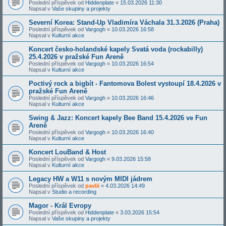
Poslední příspěvek od
Hiddenplate
«
15.03.2026 11:30
Napsal v
Vaše skupiny a projekty
Severní Korea: Stand-Up Vladimíra Váchala 31.3.2026 (Praha)
Poslední příspěvek od
Vargogh
«
10.03.2026 16:58
Napsal v
Kulturní akce
Koncert česko-holandské kapely Svatá voda (rockabilly)
25.4.2026 v pražské Fun Areně
Poslední příspěvek od
Vargogh
«
10.03.2026 16:54
Napsal v
Kulturní akce
Poctivý rock a bigbít - Fantomova Bolest vystoupí 18.4.2026 v
pražské Fun Areně
Poslední příspěvek od
Vargogh
«
10.03.2026 16:46
Napsal v
Kulturní akce
Swing & Jazz: Koncert kapely Bee Band 15.4.2026 ve Fun
Areně
Poslední příspěvek od
Vargogh
«
10.03.2026 16:40
Napsal v
Kulturní akce
Koncert LouBand & Host
Poslední příspěvek od
Vargogh
«
9.03.2026 15:58
Napsal v
Kulturní akce
Legacy HW a W11 s novým MIDI jádrem
Poslední příspěvek od
pavlii
«
4.03.2026 14:49
Napsal v
Studio a recording
Magor - Král Evropy
Poslední příspěvek od
Hiddenplate
«
3.03.2026 15:54
Napsal v
Vaše skupiny a projekty