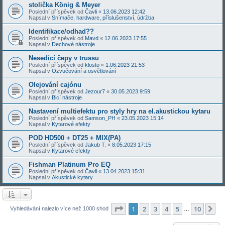
stolička König & Meyer
Poslední příspěvek od
Čavli
«
13.06.2023 12:42
Napsal v
Snímače, hardware, příslušenství, údržba
Identifikace/odhad??
Poslední příspěvek od
Mavd
«
12.06.2023 17:55
Napsal v
Dechové nástroje
Nesedící čepy v trussu
Poslední příspěvek od
klosto
«
1.06.2023 21:53
Napsal v
Ozvučování a osvětlování
Olejování cajónu
Poslední příspěvek od
Jezour7
«
30.05.2023 9:59
Napsal v
Bicí nástroje
Nastavení multiefektu pro styly hry na el.akustickou kytaru
Poslední příspěvek od
Samson_PH
«
23.05.2023 15:14
Napsal v
Kytarové efekty
POD HD500 + DT25 + MIX(PA)
Poslední příspěvek od
Jakub T.
«
8.05.2023 17:15
Napsal v
Kytarové efekty
Fishman Platinum Pro EQ
Poslední příspěvek od
Čavli
«
13.04.2023 15:31
Napsal v
Akustické kytary
Stránka
1
z
10
1
2
3
4
5
10
Da
Vyhledávání nalezlo více než 1000 shod
…