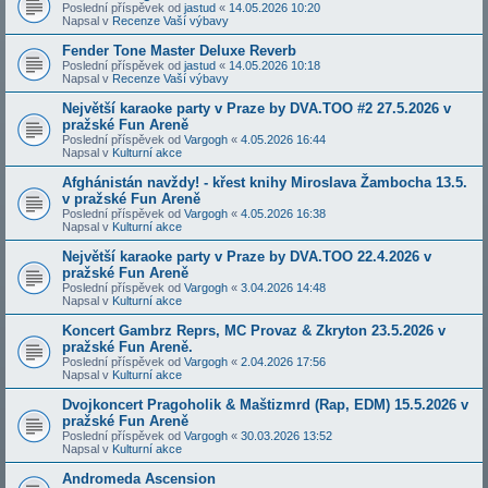
Poslední příspěvek od
jastud
«
14.05.2026 10:20
Napsal v
Recenze Vaší výbavy
Fender Tone Master Deluxe Reverb
Poslední příspěvek od
jastud
«
14.05.2026 10:18
Napsal v
Recenze Vaší výbavy
Největší karaoke party v Praze by DVA.TOO #2 27.5.2026 v
pražské Fun Areně
Poslední příspěvek od
Vargogh
«
4.05.2026 16:44
Napsal v
Kulturní akce
Afghánistán navždy! - křest knihy Miroslava Žambocha 13.5.
v pražské Fun Areně
Poslední příspěvek od
Vargogh
«
4.05.2026 16:38
Napsal v
Kulturní akce
Největší karaoke party v Praze by DVA.TOO 22.4.2026 v
pražské Fun Areně
Poslední příspěvek od
Vargogh
«
3.04.2026 14:48
Napsal v
Kulturní akce
Koncert Gambrz Reprs, MC Provaz & Zkryton 23.5.2026 v
pražské Fun Areně.
Poslední příspěvek od
Vargogh
«
2.04.2026 17:56
Napsal v
Kulturní akce
Dvojkoncert Pragoholik & Maštizmrd (Rap, EDM) 15.5.2026 v
pražské Fun Areně
Poslední příspěvek od
Vargogh
«
30.03.2026 13:52
Napsal v
Kulturní akce
Andromeda Ascension