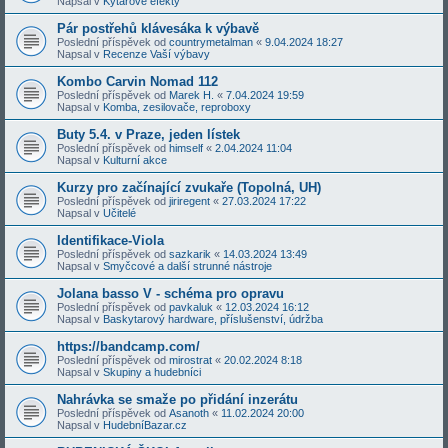
Napsal v
Kytarové efekty
Pár postřehů klávesáka k výbavě
Poslední příspěvek od
countrymetalman
«
9.04.2024 18:27
Napsal v
Recenze Vaší výbavy
Kombo Carvin Nomad 112
Poslední příspěvek od
Marek H.
«
7.04.2024 19:59
Napsal v
Komba, zesilovače, reproboxy
Buty 5.4. v Praze, jeden lístek
Poslední příspěvek od
himself
«
2.04.2024 11:04
Napsal v
Kulturní akce
Kurzy pro začínající zvukaře (Topolná, UH)
Poslední příspěvek od
jiriregent
«
27.03.2024 17:22
Napsal v
Učitelé
Identifikace-Viola
Poslední příspěvek od
sazkarik
«
14.03.2024 13:49
Napsal v
Smyčcové a další strunné nástroje
Jolana basso V - schéma pro opravu
Poslední příspěvek od
pavkaluk
«
12.03.2024 16:12
Napsal v
Baskytarový hardware, příslušenství, údržba
https://bandcamp.com/
Poslední příspěvek od
mirostrat
«
20.02.2024 8:18
Napsal v
Skupiny a hudebníci
Nahrávka se smaže po přidání inzerátu
Poslední příspěvek od
Asanoth
«
11.02.2024 20:00
Napsal v
HudebníBazar.cz