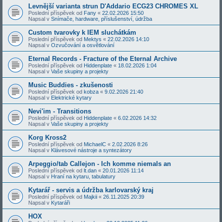
Levnější varianta strun D'Addario ECG23 CHROMES XL
Poslední příspěvek od
Fany
«
22.02.2026 15:50
Napsal v
Snímače, hardware, příslušenství, údržba
Custom tvarovky k IEM sluchátkám
Poslední příspěvek od
Mektys
«
22.02.2026 14:10
Napsal v
Ozvučování a osvětlování
Eternal Records - Fracture of the Eternal Archive
Poslední příspěvek od
Hiddenplate
«
18.02.2026 1:04
Napsal v
Vaše skupiny a projekty
Music Buddies - zkušenosti
Poslední příspěvek od
kobza
«
9.02.2026 21:40
Napsal v
Elektrické kytary
Nevi'im - Transitions
Poslední příspěvek od
Hiddenplate
«
6.02.2026 14:32
Napsal v
Vaše skupiny a projekty
Korg Kross2
Poslední příspěvek od
MichaelC
«
2.02.2026 8:26
Napsal v
Klávesové nástroje a syntezátory
Arpeggio/tab Callejon - Ich komme niemals an
Poslední příspěvek od
lt.dan
«
20.01.2026 11:14
Napsal v
Hraní na kytaru, tabulatury
Kytarář - servis a údržba karlovarský kraj
Poslední příspěvek od
Majkii
«
26.11.2025 20:39
Napsal v
Kytaráři
HOX