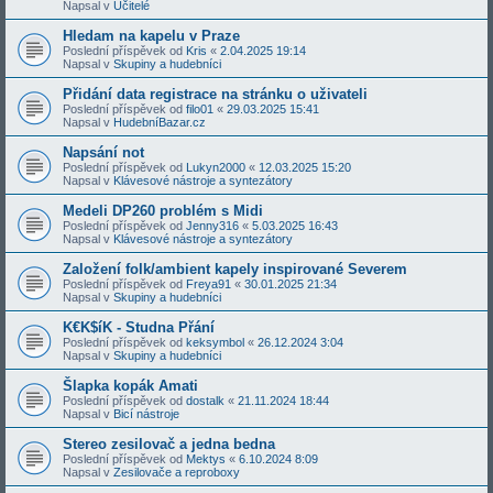
Napsal v
Učitelé
Hledam na kapelu v Praze
Poslední příspěvek od
Kris
«
2.04.2025 19:14
Napsal v
Skupiny a hudebníci
Přidání data registrace na stránku o uživateli
Poslední příspěvek od
filo01
«
29.03.2025 15:41
Napsal v
HudebníBazar.cz
Napsání not
Poslední příspěvek od
Lukyn2000
«
12.03.2025 15:20
Napsal v
Klávesové nástroje a syntezátory
Medeli DP260 problém s Midi
Poslední příspěvek od
Jenny316
«
5.03.2025 16:43
Napsal v
Klávesové nástroje a syntezátory
Založení folk/ambient kapely inspirované Severem
Poslední příspěvek od
Freya91
«
30.01.2025 21:34
Napsal v
Skupiny a hudebníci
K€K$íK - Studna Přání
Poslední příspěvek od
keksymbol
«
26.12.2024 3:04
Napsal v
Skupiny a hudebníci
Šlapka kopák Amati
Poslední příspěvek od
dostalk
«
21.11.2024 18:44
Napsal v
Bicí nástroje
Stereo zesilovač a jedna bedna
Poslední příspěvek od
Mektys
«
6.10.2024 8:09
Napsal v
Zesilovače a reproboxy