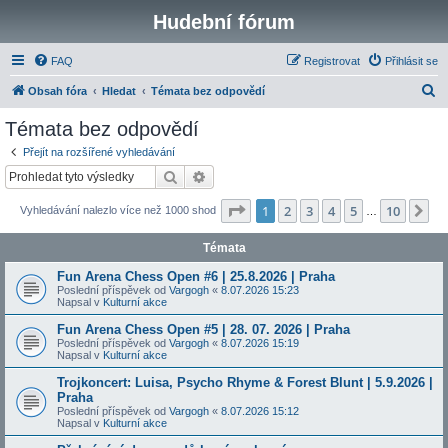
Hudební fórum
FAQ
Registrovat
Přihlásit se
H
Obsah fóra
Hledat
Témata bez odpovědí
l
Témata bez odpovědí
e
Přejít na rozšířené vyhledávání
d
Hledat
Pokročilé hledání
a
Stránka
1
z
10
1
2
3
4
5
10
Da
Vyhledávání nalezlo více než 1000 shod
t
…
Témata
Fun Arena Chess Open #6 | 25.8.2026 | Praha
Poslední příspěvek od
Vargogh
«
8.07.2026 15:23
Napsal v
Kulturní akce
Fun Arena Chess Open #5 | 28. 07. 2026 | Praha
Poslední příspěvek od
Vargogh
«
8.07.2026 15:19
Napsal v
Kulturní akce
Trojkoncert: Luisa, Psycho Rhyme & Forest Blunt | 5.9.2026 |
Praha
Poslední příspěvek od
Vargogh
«
8.07.2026 15:12
Napsal v
Kulturní akce