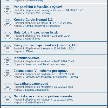
Napsal v
Kytarové efekty
Pár postřehů klávesáka k výbavě
Poslední příspěvek od
countrymetalman
«
9.04.2024 18:27
Napsal v
Recenze Vaší výbavy
Kombo Carvin Nomad 112
Poslední příspěvek od
Marek H.
«
7.04.2024 19:59
Napsal v
Komba, zesilovače, reproboxy
Buty 5.4. v Praze, jeden lístek
Poslední příspěvek od
himself
«
2.04.2024 11:04
Napsal v
Kulturní akce
Kurzy pro začínající zvukaře (Topolná, UH)
Poslední příspěvek od
jiriregent
«
27.03.2024 17:22
Napsal v
Učitelé
Identifikace-Viola
Poslední příspěvek od
sazkarik
«
14.03.2024 13:49
Napsal v
Smyčcové a další strunné nástroje
Jolana basso V - schéma pro opravu
Poslední příspěvek od
pavkaluk
«
12.03.2024 16:12
Napsal v
Baskytarový hardware, příslušenství, údržba
https://bandcamp.com/
Poslední příspěvek od
mirostrat
«
20.02.2024 8:18
Napsal v
Skupiny a hudebníci
Nahrávka se smaže po přidání inzerátu
Poslední příspěvek od
Asanoth
«
11.02.2024 20:00
Napsal v
HudebníBazar.cz