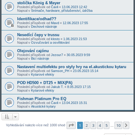
stolička König & Meyer
Poslední příspěvek od
Čavli
«
13.06.2023 12:42
Napsal v
Snímače, hardware, příslušenství, údržba
Identifikace/odhad??
Poslední příspěvek od
Mavd
«
12.06.2023 17:55
Napsal v
Dechové nástroje
Nesedící čepy v trussu
Poslední příspěvek od
klosto
«
1.06.2023 21:53
Napsal v
Ozvučování a osvětlování
Olejování cajónu
Poslední příspěvek od
Jezour7
«
30.05.2023 9:59
Napsal v
Bicí nástroje
Nastavení multiefektu pro styly hry na el.akustickou kytaru
Poslední příspěvek od
Samson_PH
«
23.05.2023 15:14
Napsal v
Kytarové efekty
POD HD500 + DT25 + MIX(PA)
Poslední příspěvek od
Jakub T.
«
8.05.2023 17:15
Napsal v
Kytarové efekty
Fishman Platinum Pro EQ
Poslední příspěvek od
Čavli
«
13.04.2023 15:31
Napsal v
Akustické kytary
Stránka
1
z
10
1
2
3
4
5
10
Da
Vyhledávání nalezlo více než 1000 shod
…