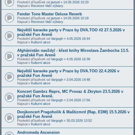
Poslední příspěvek od
jastud
«
14.05.2026 10:20
Napsal v
Recenze Vaší výbavy
Fender Tone Master Deluxe Reverb
Poslední příspěvek od
jastud
«
14.05.2026 10:18
Napsal v
Recenze Vaší výbavy
Největší karaoke party v Praze by DVA.TOO #2 27.5.2026 v
pražské Fun Areně
Poslední příspěvek od
Vargogh
«
4.05.2026 16:44
Napsal v
Kulturní akce
Afghánistán navždy! - křest knihy Miroslava Žambocha 13.5.
v pražské Fun Areně
Poslední příspěvek od
Vargogh
«
4.05.2026 16:38
Napsal v
Kulturní akce
Největší karaoke party v Praze by DVA.TOO 22.4.2026 v
pražské Fun Areně
Poslední příspěvek od
Vargogh
«
3.04.2026 14:48
Napsal v
Kulturní akce
Koncert Gambrz Reprs, MC Provaz & Zkryton 23.5.2026 v
pražské Fun Areně.
Poslední příspěvek od
Vargogh
«
2.04.2026 17:56
Napsal v
Kulturní akce
Dvojkoncert Pragoholik & Maštizmrd (Rap, EDM) 15.5.2026 v
pražské Fun Areně
Poslední příspěvek od
Vargogh
«
30.03.2026 13:52
Napsal v
Kulturní akce
Andromeda Ascension