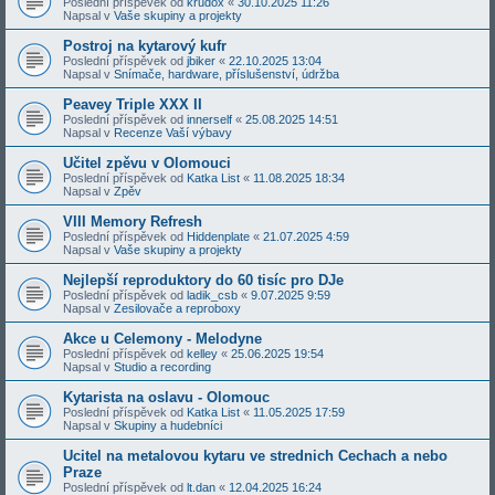
Poslední příspěvek od
krudox
«
30.10.2025 11:26
Napsal v
Vaše skupiny a projekty
Postroj na kytarový kufr
Poslední příspěvek od
jbiker
«
22.10.2025 13:04
Napsal v
Snímače, hardware, příslušenství, údržba
Peavey Triple XXX II
Poslední příspěvek od
innerself
«
25.08.2025 14:51
Napsal v
Recenze Vaší výbavy
Učitel zpěvu v Olomouci
Poslední příspěvek od
Katka List
«
11.08.2025 18:34
Napsal v
Zpěv
VIII Memory Refresh
Poslední příspěvek od
Hiddenplate
«
21.07.2025 4:59
Napsal v
Vaše skupiny a projekty
Nejlepší reproduktory do 60 tisíc pro DJe
Poslední příspěvek od
ladik_csb
«
9.07.2025 9:59
Napsal v
Zesilovače a reproboxy
Akce u Celemony - Melodyne
Poslední příspěvek od
kelley
«
25.06.2025 19:54
Napsal v
Studio a recording
Kytarista na oslavu - Olomouc
Poslední příspěvek od
Katka List
«
11.05.2025 17:59
Napsal v
Skupiny a hudebníci
Ucitel na metalovou kytaru ve strednich Cechach a nebo
Praze
Poslední příspěvek od
lt.dan
«
12.04.2025 16:24