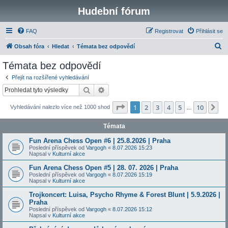
Hudební fórum
FAQ
Registrovat
Přihlásit se
H
Obsah fóra
Hledat
Témata bez odpovědí
l
Témata bez odpovědí
e
Přejít na rozšířené vyhledávání
d
Hledat
Pokročilé hledání
a
Stránka
1
z
10
1
2
3
4
5
10
Da
Vyhledávání nalezlo více než 1000 shod
t
…
Témata
Fun Arena Chess Open #6 | 25.8.2026 | Praha
Poslední příspěvek od
Vargogh
«
8.07.2026 15:23
Napsal v
Kulturní akce
Fun Arena Chess Open #5 | 28. 07. 2026 | Praha
Poslední příspěvek od
Vargogh
«
8.07.2026 15:19
Napsal v
Kulturní akce
Trojkoncert: Luisa, Psycho Rhyme & Forest Blunt | 5.9.2026 |
Praha
Poslední příspěvek od
Vargogh
«
8.07.2026 15:12
Napsal v
Kulturní akce