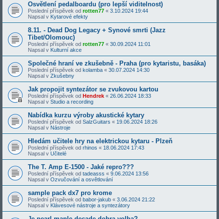
Osvětlení pedalboardu (pro lepší viditelnost)
Poslední příspěvek od
rotten77
«
3.10.2024 19:44
Napsal v
Kytarové efekty
8.11. - Dead Dog Legacy + Synové smrti (Jazz
Tibet/Olomouc)
Poslední příspěvek od
rotten77
«
30.09.2024 11:01
Napsal v
Kulturní akce
Společné hraní ve zkušebně - Praha (pro kytaristu, basáka)
Poslední příspěvek od
kolamba
«
30.07.2024 14:30
Napsal v
Zkušebny
Jak propojit syntezátor se zvukovou kartou
Poslední příspěvek od
Hendrek
«
26.06.2024 18:33
Napsal v
Studio a recording
Nabídka kurzu výroby akustické kytary
Poslední příspěvek od
SalzGuitars
«
19.06.2024 18:26
Napsal v
Nástroje
Hledám učitele hry na elektrickou kytaru - Plzeň
Poslední příspěvek od
rhinos
«
18.06.2024 17:43
Napsal v
Učitelé
The T. Amp E-1500 - Jaké repro???
Poslední příspěvek od
tadeasss
«
9.06.2024 13:56
Napsal v
Ozvučování a osvětlování
sample pack dx7 pro krome
Poslední příspěvek od
babor-jakub
«
3.06.2024 21:22
Napsal v
Klávesové nástroje a syntezátory
Je pearl maple decade dobra volba?