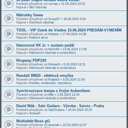
Poslední příspěvek od
cermja
«
31.05.2024 19:32
Napsal v
Bicí nástroje
Nátrubky Gewa
Poslední příspěvek od
Scorp97
«
18.05.2024 4:04
Napsal v
Dechové nástroje
TOOL - VIP lístok do Viedne 10.06.2024 PREDÁM-VYMENÍM
Poslední příspěvek od
Holmes
«
17.05.2024 14:36
Napsal v
Kulturní akce
Hammond XK 1c + sustain pedál
Poslední příspěvek od
PpVv59
«
14.05.2024 17:58
Napsal v
Klávesové nástroje a syntezátory
Ringway PDP220
Poslední příspěvek od
Roman5
«
6.05.2024 19:11
Napsal v
Klávesové nástroje a syntezátory
Randall RM20 - efektová smyčka
Poslední příspěvek od
RadekS
«
5.05.2024 11:05
Napsal v
Komba, zesilovače, reproboxy
Synchronizace tempa s živým bubeníkem
Poslední příspěvek od
Milo
«
1.05.2024 13:34
Napsal v
Klávesové nástroje a syntezátory
David Mák - Salz Guitars - Výroba - Servis - Praha
Poslední příspěvek od
SalzGuitars
«
24.04.2024 15:23
Napsal v
Kytaráři
Multiefekt Boss gt1
Poslední příspěvek od
tavenak
«
22.04.2024 11:57