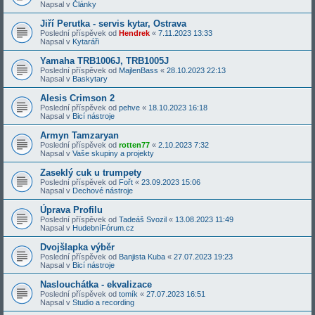
Napsal v
Články
Jiří Perutka - servis kytar, Ostrava
Poslední příspěvek od
Hendrek
«
7.11.2023 13:33
Napsal v
Kytaráři
Yamaha TRB1006J, TRB1005J
Poslední příspěvek od
MajlenBass
«
28.10.2023 22:13
Napsal v
Baskytary
Alesis Crimson 2
Poslední příspěvek od
pehve
«
18.10.2023 16:18
Napsal v
Bicí nástroje
Armyn Tamzaryan
Poslední příspěvek od
rotten77
«
2.10.2023 7:32
Napsal v
Vaše skupiny a projekty
Zaseklý cuk u trumpety
Poslední příspěvek od
Fořt
«
23.09.2023 15:06
Napsal v
Dechové nástroje
Úprava Profilu
Poslední příspěvek od
Tadeáš Svozil
«
13.08.2023 11:49
Napsal v
HudebníFórum.cz
Dvojšlapka výběr
Poslední příspěvek od
Banjista Kuba
«
27.07.2023 19:23
Napsal v
Bicí nástroje
Naslouchátka - ekvalizace
Poslední příspěvek od
tomík
«
27.07.2023 16:51
Napsal v
Studio a recording