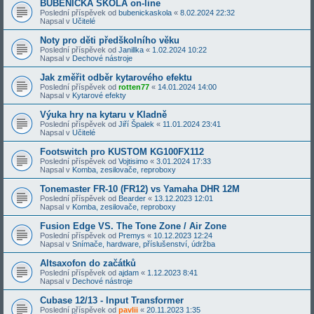
BUBENICKÁ ŠKOLA on-line
Poslední příspěvek od
bubenickaskola
«
8.02.2024 22:32
Napsal v
Učitelé
Noty pro děti předškolního věku
Poslední příspěvek od
Janillka
«
1.02.2024 10:22
Napsal v
Dechové nástroje
Jak změřit odběr kytarového efektu
Poslední příspěvek od
rotten77
«
14.01.2024 14:00
Napsal v
Kytarové efekty
Výuka hry na kytaru v Kladně
Poslední příspěvek od
Jiří Špalek
«
11.01.2024 23:41
Napsal v
Učitelé
Footswitch pro KUSTOM KG100FX112
Poslední příspěvek od
Vojtisimo
«
3.01.2024 17:33
Napsal v
Komba, zesilovače, reproboxy
Tonemaster FR-10 (FR12) vs Yamaha DHR 12M
Poslední příspěvek od
Bearder
«
13.12.2023 12:01
Napsal v
Komba, zesilovače, reproboxy
Fusion Edge VS. The Tone Zone / Air Zone
Poslední příspěvek od
Premys
«
10.12.2023 12:24
Napsal v
Snímače, hardware, příslušenství, údržba
Altsaxofon do začátků
Poslední příspěvek od
ajdam
«
1.12.2023 8:41
Napsal v
Dechové nástroje
Cubase 12/13 - Input Transformer
Poslední příspěvek od
pavlii
«
20.11.2023 1:35