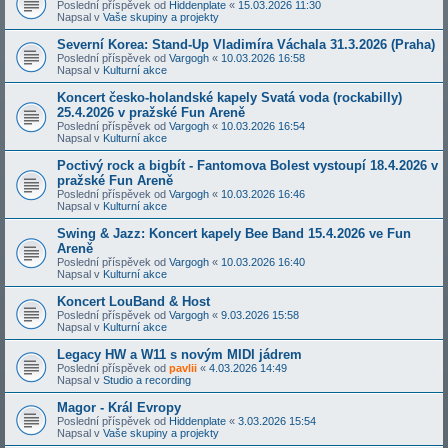
Poslední příspěvek od
Hiddenplate
«
15.03.2026 11:30
Napsal v
Vaše skupiny a projekty
Severní Korea: Stand-Up Vladimíra Váchala 31.3.2026 (Praha)
Poslední příspěvek od
Vargogh
«
10.03.2026 16:58
Napsal v
Kulturní akce
Koncert česko-holandské kapely Svatá voda (rockabilly)
25.4.2026 v pražské Fun Areně
Poslední příspěvek od
Vargogh
«
10.03.2026 16:54
Napsal v
Kulturní akce
Poctivý rock a bigbít - Fantomova Bolest vystoupí 18.4.2026 v
pražské Fun Areně
Poslední příspěvek od
Vargogh
«
10.03.2026 16:46
Napsal v
Kulturní akce
Swing & Jazz: Koncert kapely Bee Band 15.4.2026 ve Fun
Areně
Poslední příspěvek od
Vargogh
«
10.03.2026 16:40
Napsal v
Kulturní akce
Koncert LouBand & Host
Poslední příspěvek od
Vargogh
«
9.03.2026 15:58
Napsal v
Kulturní akce
Legacy HW a W11 s novým MIDI jádrem
Poslední příspěvek od
pavlii
«
4.03.2026 14:49
Napsal v
Studio a recording
Magor - Král Evropy
Poslední příspěvek od
Hiddenplate
«
3.03.2026 15:54
Napsal v
Vaše skupiny a projekty