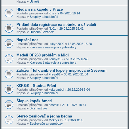
Napsal v
Učitelé
Hledam na kapelu v Praze
Poslední příspěvek od
Kris
«
2.04.2025 19:14
Napsal v
Skupiny a hudebníci
Přidání data registrace na stránku o uživateli
Poslední příspěvek od
filo01
«
29.03.2025 15:41
Napsal v
HudebníBazar.cz
Napsání not
Poslední příspěvek od
Lukyn2000
«
12.03.2025 15:20
Napsal v
Klávesové nástroje a syntezátory
Medeli DP260 problém s Midi
Poslední příspěvek od
Jenny316
«
5.03.2025 16:43
Napsal v
Klávesové nástroje a syntezátory
Založení folk/ambient kapely inspirované Severem
Poslední příspěvek od
Freya91
«
30.01.2025 21:34
Napsal v
Skupiny a hudebníci
K€K$íK - Studna Přání
Poslední příspěvek od
keksymbol
«
26.12.2024 3:04
Napsal v
Skupiny a hudebníci
Šlapka kopák Amati
Poslední příspěvek od
dostalk
«
21.11.2024 18:44
Napsal v
Bicí nástroje
Stereo zesilovač a jedna bedna
Poslední příspěvek od
Mektys
«
6.10.2024 8:09
Napsal v
Zesilovače a reproboxy