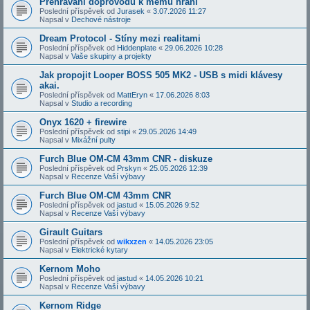
Přehrávání doprovodů k mému hraní
Poslední příspěvek od
Jurasek
«
3.07.2026 11:27
Napsal v
Dechové nástroje
Dream Protocol - Stíny mezi realitami
Poslední příspěvek od
Hiddenplate
«
29.06.2026 10:28
Napsal v
Vaše skupiny a projekty
Jak propojit Looper BOSS 505 MK2 - USB s midi klávesy
akai.
Poslední příspěvek od
MattEryn
«
17.06.2026 8:03
Napsal v
Studio a recording
Onyx 1620 + firewire
Poslední příspěvek od
stipi
«
29.05.2026 14:49
Napsal v
Mixážní pulty
Furch Blue OM-CM 43mm CNR - diskuze
Poslední příspěvek od
Prskyn
«
25.05.2026 12:39
Napsal v
Recenze Vaší výbavy
Furch Blue OM-CM 43mm CNR
Poslední příspěvek od
jastud
«
15.05.2026 9:52
Napsal v
Recenze Vaší výbavy
Girault Guitars
Poslední příspěvek od
wikxzen
«
14.05.2026 23:05
Napsal v
Elektrické kytary
Kernom Moho
Poslední příspěvek od
jastud
«
14.05.2026 10:21
Napsal v
Recenze Vaší výbavy
Kernom Ridge