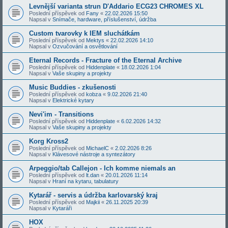
Levnější varianta strun D'Addario ECG23 CHROMES XL
Poslední příspěvek od
Fany
«
22.02.2026 15:50
Napsal v
Snímače, hardware, příslušenství, údržba
Custom tvarovky k IEM sluchátkám
Poslední příspěvek od
Mektys
«
22.02.2026 14:10
Napsal v
Ozvučování a osvětlování
Eternal Records - Fracture of the Eternal Archive
Poslední příspěvek od
Hiddenplate
«
18.02.2026 1:04
Napsal v
Vaše skupiny a projekty
Music Buddies - zkušenosti
Poslední příspěvek od
kobza
«
9.02.2026 21:40
Napsal v
Elektrické kytary
Nevi'im - Transitions
Poslední příspěvek od
Hiddenplate
«
6.02.2026 14:32
Napsal v
Vaše skupiny a projekty
Korg Kross2
Poslední příspěvek od
MichaelC
«
2.02.2026 8:26
Napsal v
Klávesové nástroje a syntezátory
Arpeggio/tab Callejon - Ich komme niemals an
Poslední příspěvek od
lt.dan
«
20.01.2026 11:14
Napsal v
Hraní na kytaru, tabulatury
Kytarář - servis a údržba karlovarský kraj
Poslední příspěvek od
Majkii
«
26.11.2025 20:39
Napsal v
Kytaráři
HOX