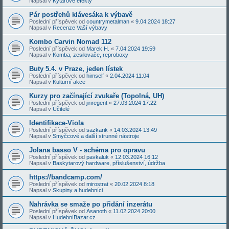
Napsal v
Kytarové efekty
Pár postřehů klávesáka k výbavě
Poslední příspěvek od
countrymetalman
«
9.04.2024 18:27
Napsal v
Recenze Vaší výbavy
Kombo Carvin Nomad 112
Poslední příspěvek od
Marek H.
«
7.04.2024 19:59
Napsal v
Komba, zesilovače, reproboxy
Buty 5.4. v Praze, jeden lístek
Poslední příspěvek od
himself
«
2.04.2024 11:04
Napsal v
Kulturní akce
Kurzy pro začínající zvukaře (Topolná, UH)
Poslední příspěvek od
jiriregent
«
27.03.2024 17:22
Napsal v
Učitelé
Identifikace-Viola
Poslední příspěvek od
sazkarik
«
14.03.2024 13:49
Napsal v
Smyčcové a další strunné nástroje
Jolana basso V - schéma pro opravu
Poslední příspěvek od
pavkaluk
«
12.03.2024 16:12
Napsal v
Baskytarový hardware, příslušenství, údržba
https://bandcamp.com/
Poslední příspěvek od
mirostrat
«
20.02.2024 8:18
Napsal v
Skupiny a hudebníci
Nahrávka se smaže po přidání inzerátu
Poslední příspěvek od
Asanoth
«
11.02.2024 20:00
Napsal v
HudebníBazar.cz