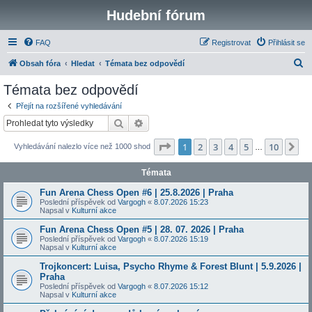
Hudební fórum
FAQ
Registrovat
Přihlásit se
H
Obsah fóra
Hledat
Témata bez odpovědí
l
Témata bez odpovědí
e
Přejít na rozšířené vyhledávání
d
Hledat
Pokročilé hledání
a
Stránka
1
z
10
1
2
3
4
5
10
Da
Vyhledávání nalezlo více než 1000 shod
t
…
Témata
Fun Arena Chess Open #6 | 25.8.2026 | Praha
Poslední příspěvek od
Vargogh
«
8.07.2026 15:23
Napsal v
Kulturní akce
Fun Arena Chess Open #5 | 28. 07. 2026 | Praha
Poslední příspěvek od
Vargogh
«
8.07.2026 15:19
Napsal v
Kulturní akce
Trojkoncert: Luisa, Psycho Rhyme & Forest Blunt | 5.9.2026 |
Praha
Poslední příspěvek od
Vargogh
«
8.07.2026 15:12
Napsal v
Kulturní akce