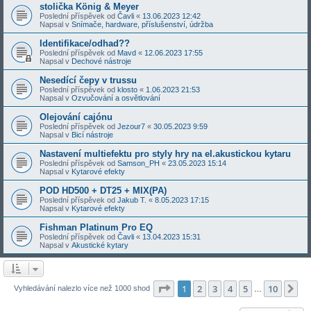
stolička König & Meyer
Poslední příspěvek od
Čavli
«
13.06.2023 12:42
Napsal v
Snímače, hardware, příslušenství, údržba
Identifikace/odhad??
Poslední příspěvek od
Mavd
«
12.06.2023 17:55
Napsal v
Dechové nástroje
Nesedící čepy v trussu
Poslední příspěvek od
klosto
«
1.06.2023 21:53
Napsal v
Ozvučování a osvětlování
Olejování cajónu
Poslední příspěvek od
Jezour7
«
30.05.2023 9:59
Napsal v
Bicí nástroje
Nastavení multiefektu pro styly hry na el.akustickou kytaru
Poslední příspěvek od
Samson_PH
«
23.05.2023 15:14
Napsal v
Kytarové efekty
POD HD500 + DT25 + MIX(PA)
Poslední příspěvek od
Jakub T.
«
8.05.2023 17:15
Napsal v
Kytarové efekty
Fishman Platinum Pro EQ
Poslední příspěvek od
Čavli
«
13.04.2023 15:31
Napsal v
Akustické kytary
Stránka
1
z
10
1
2
3
4
5
10
Da
Vyhledávání nalezlo více než 1000 shod
…