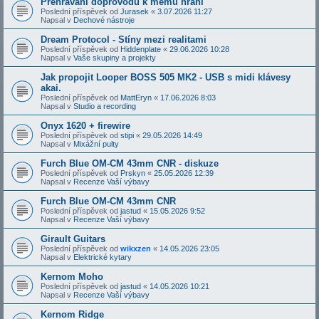
Přehrávání doprovodů k mému hraní
Poslední příspěvek od
Jurasek
«
3.07.2026 11:27
Napsal v
Dechové nástroje
Dream Protocol - Stíny mezi realitami
Poslední příspěvek od
Hiddenplate
«
29.06.2026 10:28
Napsal v
Vaše skupiny a projekty
Jak propojit Looper BOSS 505 MK2 - USB s midi klávesy
akai.
Poslední příspěvek od
MattEryn
«
17.06.2026 8:03
Napsal v
Studio a recording
Onyx 1620 + firewire
Poslední příspěvek od
stipi
«
29.05.2026 14:49
Napsal v
Mixážní pulty
Furch Blue OM-CM 43mm CNR - diskuze
Poslední příspěvek od
Prskyn
«
25.05.2026 12:39
Napsal v
Recenze Vaší výbavy
Furch Blue OM-CM 43mm CNR
Poslední příspěvek od
jastud
«
15.05.2026 9:52
Napsal v
Recenze Vaší výbavy
Girault Guitars
Poslední příspěvek od
wikxzen
«
14.05.2026 23:05
Napsal v
Elektrické kytary
Kernom Moho
Poslední příspěvek od
jastud
«
14.05.2026 10:21
Napsal v
Recenze Vaší výbavy
Kernom Ridge