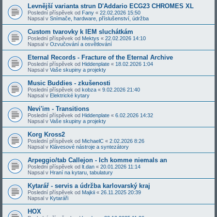
Levnější varianta strun D'Addario ECG23 CHROMES XL
Poslední příspěvek od
Fany
«
22.02.2026 15:50
Napsal v
Snímače, hardware, příslušenství, údržba
Custom tvarovky k IEM sluchátkám
Poslední příspěvek od
Mektys
«
22.02.2026 14:10
Napsal v
Ozvučování a osvětlování
Eternal Records - Fracture of the Eternal Archive
Poslední příspěvek od
Hiddenplate
«
18.02.2026 1:04
Napsal v
Vaše skupiny a projekty
Music Buddies - zkušenosti
Poslední příspěvek od
kobza
«
9.02.2026 21:40
Napsal v
Elektrické kytary
Nevi'im - Transitions
Poslední příspěvek od
Hiddenplate
«
6.02.2026 14:32
Napsal v
Vaše skupiny a projekty
Korg Kross2
Poslední příspěvek od
MichaelC
«
2.02.2026 8:26
Napsal v
Klávesové nástroje a syntezátory
Arpeggio/tab Callejon - Ich komme niemals an
Poslední příspěvek od
lt.dan
«
20.01.2026 11:14
Napsal v
Hraní na kytaru, tabulatury
Kytarář - servis a údržba karlovarský kraj
Poslední příspěvek od
Majkii
«
26.11.2025 20:39
Napsal v
Kytaráři
HOX