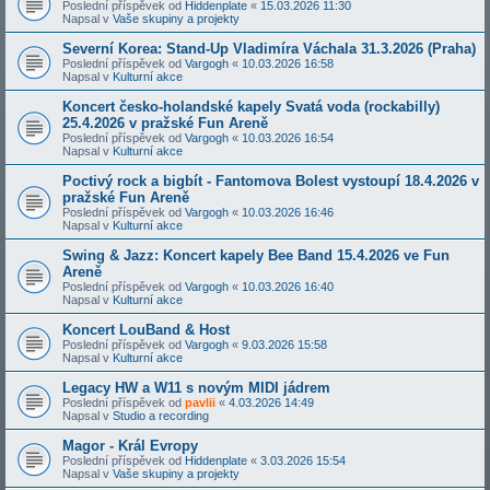
Poslední příspěvek od
Hiddenplate
«
15.03.2026 11:30
Napsal v
Vaše skupiny a projekty
Severní Korea: Stand-Up Vladimíra Váchala 31.3.2026 (Praha)
Poslední příspěvek od
Vargogh
«
10.03.2026 16:58
Napsal v
Kulturní akce
Koncert česko-holandské kapely Svatá voda (rockabilly)
25.4.2026 v pražské Fun Areně
Poslední příspěvek od
Vargogh
«
10.03.2026 16:54
Napsal v
Kulturní akce
Poctivý rock a bigbít - Fantomova Bolest vystoupí 18.4.2026 v
pražské Fun Areně
Poslední příspěvek od
Vargogh
«
10.03.2026 16:46
Napsal v
Kulturní akce
Swing & Jazz: Koncert kapely Bee Band 15.4.2026 ve Fun
Areně
Poslední příspěvek od
Vargogh
«
10.03.2026 16:40
Napsal v
Kulturní akce
Koncert LouBand & Host
Poslední příspěvek od
Vargogh
«
9.03.2026 15:58
Napsal v
Kulturní akce
Legacy HW a W11 s novým MIDI jádrem
Poslední příspěvek od
pavlii
«
4.03.2026 14:49
Napsal v
Studio a recording
Magor - Král Evropy
Poslední příspěvek od
Hiddenplate
«
3.03.2026 15:54
Napsal v
Vaše skupiny a projekty