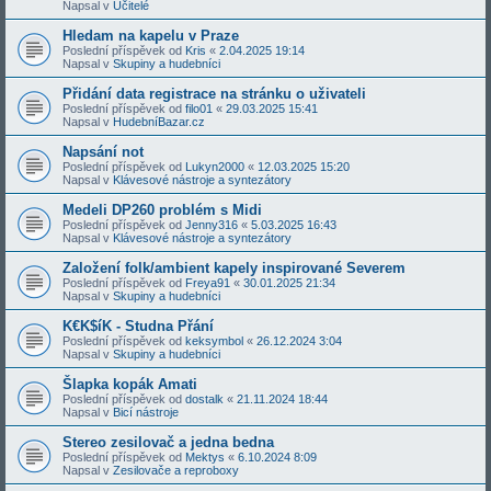
Napsal v
Učitelé
Hledam na kapelu v Praze
Poslední příspěvek od
Kris
«
2.04.2025 19:14
Napsal v
Skupiny a hudebníci
Přidání data registrace na stránku o uživateli
Poslední příspěvek od
filo01
«
29.03.2025 15:41
Napsal v
HudebníBazar.cz
Napsání not
Poslední příspěvek od
Lukyn2000
«
12.03.2025 15:20
Napsal v
Klávesové nástroje a syntezátory
Medeli DP260 problém s Midi
Poslední příspěvek od
Jenny316
«
5.03.2025 16:43
Napsal v
Klávesové nástroje a syntezátory
Založení folk/ambient kapely inspirované Severem
Poslední příspěvek od
Freya91
«
30.01.2025 21:34
Napsal v
Skupiny a hudebníci
K€K$íK - Studna Přání
Poslední příspěvek od
keksymbol
«
26.12.2024 3:04
Napsal v
Skupiny a hudebníci
Šlapka kopák Amati
Poslední příspěvek od
dostalk
«
21.11.2024 18:44
Napsal v
Bicí nástroje
Stereo zesilovač a jedna bedna
Poslední příspěvek od
Mektys
«
6.10.2024 8:09
Napsal v
Zesilovače a reproboxy