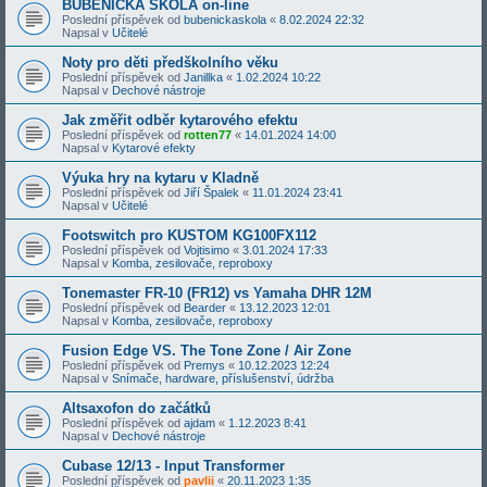
BUBENICKÁ ŠKOLA on-line
Poslední příspěvek od
bubenickaskola
«
8.02.2024 22:32
Napsal v
Učitelé
Noty pro děti předškolního věku
Poslední příspěvek od
Janillka
«
1.02.2024 10:22
Napsal v
Dechové nástroje
Jak změřit odběr kytarového efektu
Poslední příspěvek od
rotten77
«
14.01.2024 14:00
Napsal v
Kytarové efekty
Výuka hry na kytaru v Kladně
Poslední příspěvek od
Jiří Špalek
«
11.01.2024 23:41
Napsal v
Učitelé
Footswitch pro KUSTOM KG100FX112
Poslední příspěvek od
Vojtisimo
«
3.01.2024 17:33
Napsal v
Komba, zesilovače, reproboxy
Tonemaster FR-10 (FR12) vs Yamaha DHR 12M
Poslední příspěvek od
Bearder
«
13.12.2023 12:01
Napsal v
Komba, zesilovače, reproboxy
Fusion Edge VS. The Tone Zone / Air Zone
Poslední příspěvek od
Premys
«
10.12.2023 12:24
Napsal v
Snímače, hardware, příslušenství, údržba
Altsaxofon do začátků
Poslední příspěvek od
ajdam
«
1.12.2023 8:41
Napsal v
Dechové nástroje
Cubase 12/13 - Input Transformer
Poslední příspěvek od
pavlii
«
20.11.2023 1:35