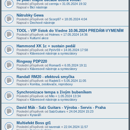
Poslední příspěvek od
cermja
«
31.05.2024 19:32
Napsal v
Bicí nástroje
Nátrubky Gewa
Poslední příspěvek od
Scorp97
«
18.05.2024 4:04
Napsal v
Dechové nástroje
TOOL - VIP lístok do Viedne 10.06.2024 PREDÁM-VYMENÍM
Poslední příspěvek od
Holmes
«
17.05.2024 14:36
Napsal v
Kulturní akce
Hammond XK 1c + sustain pedál
Poslední příspěvek od
PpVv59
«
14.05.2024 17:58
Napsal v
Klávesové nástroje a syntezátory
Ringway PDP220
Poslední příspěvek od
Roman5
«
6.05.2024 19:11
Napsal v
Klávesové nástroje a syntezátory
Randall RM20 - efektová smyčka
Poslední příspěvek od
RadekS
«
5.05.2024 11:05
Napsal v
Komba, zesilovače, reproboxy
Synchronizace tempa s živým bubeníkem
Poslední příspěvek od
Milo
«
1.05.2024 13:34
Napsal v
Klávesové nástroje a syntezátory
David Mák - Salz Guitars - Výroba - Servis - Praha
Poslední příspěvek od
SalzGuitars
«
24.04.2024 15:23
Napsal v
Kytaráři
Multiefekt Boss gt1
Poslední příspěvek od
tavenak
«
22.04.2024 11:57