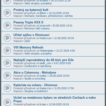
Poslední příspěvek od
krudox
«
30.10.2025 11:26
Napsal v
Vaše skupiny a projekty
Postroj na kytarový kufr
Poslední příspěvek od
jbiker
«
22.10.2025 13:04
Napsal v
Snímače, hardware, příslušenství, údržba
Peavey Triple XXX II
Poslední příspěvek od
innerself
«
25.08.2025 14:51
Napsal v
Recenze Vaší výbavy
Učitel zpěvu v Olomouci
Poslední příspěvek od
Katka List
«
11.08.2025 18:34
Napsal v
Zpěv
VIII Memory Refresh
Poslední příspěvek od
Hiddenplate
«
21.07.2025 4:59
Napsal v
Vaše skupiny a projekty
Nejlepší reproduktory do 60 tisíc pro DJe
Poslední příspěvek od
ladik_csb
«
9.07.2025 9:59
Napsal v
Zesilovače a reproboxy
Akce u Celemony - Melodyne
Poslední příspěvek od
kelley
«
25.06.2025 19:54
Napsal v
Studio a recording
Kytarista na oslavu - Olomouc
Poslední příspěvek od
Katka List
«
11.05.2025 17:59
Napsal v
Skupiny a hudebníci
Ucitel na metalovou kytaru ve strednich Cechach a nebo
Praze
Poslední příspěvek od
lt.dan
«
12.04.2025 16:24