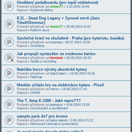
Osvětlení pedalboardu (pro lepší viditelnost)
Poslední příspěvek od
rotten77
«
3.10.2024 19:44
Napsal v
Kytarové efekty
8.11. - Dead Dog Legacy + Synové smrti (Jazz
Tibet/Olomouc)
Poslední příspěvek od
rotten77
«
30.09.2024 11:01
Napsal v
Kulturní akce
Společné hraní ve zkušebně - Praha (pro kytaristu, basáka)
Poslední příspěvek od
kolamba
«
30.07.2024 14:30
Napsal v
Zkušebny
Jak propojit syntezátor se zvukovou kartou
Poslední příspěvek od
Hendrek
«
26.06.2024 18:33
Napsal v
Studio a recording
Nabídka kurzu výroby akustické kytary
Poslední příspěvek od
SalzGuitars
«
19.06.2024 18:26
Napsal v
Nástroje
Hledám učitele hry na elektrickou kytaru - Plzeň
Poslední příspěvek od
rhinos
«
18.06.2024 17:43
Napsal v
Učitelé
The T. Amp E-1500 - Jaké repro???
Poslední příspěvek od
tadeasss
«
9.06.2024 13:56
Napsal v
Ozvučování a osvětlování
sample pack dx7 pro krome
Poslední příspěvek od
babor-jakub
«
3.06.2024 21:22
Napsal v
Klávesové nástroje a syntezátory
Je pearl maple decade dobra volba?