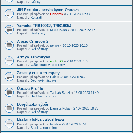
Napsal v
Články
Jiří Perutka - servis kytar, Ostrava
Poslední příspěvek od
Hendrek
«
7.11.2023 13:33
Napsal v
Kytaráři
Yamaha TRB1006J, TRB1005J
Poslední příspěvek od
MajlenBass
«
28.10.2023 22:13
Napsal v
Baskytary
Alesis Crimson 2
Poslední příspěvek od
pehve
«
18.10.2023 16:18
Napsal v
Bicí nástroje
Armyn Tamzaryan
Poslední příspěvek od
rotten77
«
2.10.2023 7:32
Napsal v
Vaše skupiny a projekty
Zaseklý cuk u trumpety
Poslední příspěvek od
Fořt
«
23.09.2023 15:06
Napsal v
Dechové nástroje
Úprava Profilu
Poslední příspěvek od
Tadeáš Svozil
«
13.08.2023 11:49
Napsal v
HudebníFórum.cz
Dvojšlapka výběr
Poslední příspěvek od
Banjista Kuba
«
27.07.2023 19:23
Napsal v
Bicí nástroje
Naslouchátka - ekvalizace
Poslední příspěvek od
tomík
«
27.07.2023 16:51
Napsal v
Studio a recording