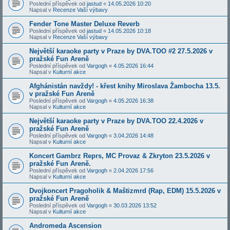
Poslední příspěvek od
jastud
«
14.05.2026 10:20
Napsal v
Recenze Vaší výbavy
Fender Tone Master Deluxe Reverb
Poslední příspěvek od
jastud
«
14.05.2026 10:18
Napsal v
Recenze Vaší výbavy
Největší karaoke party v Praze by DVA.TOO #2 27.5.2026 v
pražské Fun Areně
Poslední příspěvek od
Vargogh
«
4.05.2026 16:44
Napsal v
Kulturní akce
Afghánistán navždy! - křest knihy Miroslava Žambocha 13.5.
v pražské Fun Areně
Poslední příspěvek od
Vargogh
«
4.05.2026 16:38
Napsal v
Kulturní akce
Největší karaoke party v Praze by DVA.TOO 22.4.2026 v
pražské Fun Areně
Poslední příspěvek od
Vargogh
«
3.04.2026 14:48
Napsal v
Kulturní akce
Koncert Gambrz Reprs, MC Provaz & Zkryton 23.5.2026 v
pražské Fun Areně.
Poslední příspěvek od
Vargogh
«
2.04.2026 17:56
Napsal v
Kulturní akce
Dvojkoncert Pragoholik & Maštizmrd (Rap, EDM) 15.5.2026 v
pražské Fun Areně
Poslední příspěvek od
Vargogh
«
30.03.2026 13:52
Napsal v
Kulturní akce
Andromeda Ascension