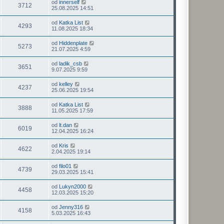
od
innerself
3712
25.08.2025 14:51
od
Katka List
4293
11.08.2025 18:34
od
Hiddenplate
5273
21.07.2025 4:59
od
ladik_csb
3651
9.07.2025 9:59
od
kelley
4237
25.06.2025 19:54
od
Katka List
3888
11.05.2025 17:59
od
lt.dan
6019
12.04.2025 16:24
od
Kris
4622
2.04.2025 19:14
od
filo01
4739
29.03.2025 15:41
od
Lukyn2000
4458
12.03.2025 15:20
od
Jenny316
4158
5.03.2025 16:43