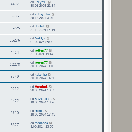
od
Freya91
4407
30.01.2025 21:34
od
keksymbol
5805
26.12.2024 3:04
od
dostalk
15725
21.11.2024 18:44
od
Mektys
16276
6.10.2024 8:09
od
rotten77
4414
3.10.2024 19:44
od
rotten77
12278
30.09.2024 11:01
od
kolamba
8549
30.07.2024 14:30
od
Hendrek
9252
26.06.2024 18:33
od
SalzGuitars
4472
19.06.2024 18:26
od
rhinos
8610
18.06.2024 17:43
od
tadeasss
5877
9.06.2024 13:56