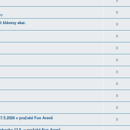
0
0
ty
 klávesy akai.
0
0
0
0
0
0
0
0
27.5.2026 v pražské Fun Areně
0
ambocha 13.5. v pražské Fun Areně