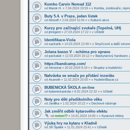
Kombo Carvin Nomad 112
od
Marek H.
»
7.04.2024 19:59
» v
Komba, zesilovače, repr
Buty 5.4. v Praze, jeden lístek
od
himself
»
2.04.2024 11:04
» v
Kulturní akce
Kurzy pro začínající zvukaře (Topolná, UH)
od
jiriregent
»
27.03.2024 17:22
» v
Učitelé
Identifikace-Viola
od
sazkarik
»
14.03.2024 13:49
» v
Smyčcové a další strunn
Jolana basso V - schéma pro opravu
od
pavkaluk
»
12.03.2024 16:12
» v
Baskytarový hardware, p
https://bandcamp.com/
od
mirostrat
»
20.02.2024 8:18
» v
Skupiny a hudebníci
Nahrávka se smaže po přidání inzerátu
od
Asanoth
»
11.02.2024 20:00
» v
HudebníBazar.cz
BUBENICKÁ ŠKOLA on-line
od
bubenickaskola
»
8.02.2024 22:32
» v
Učitelé
Noty pro děti předškolního věku
od
Janillka
»
1.02.2024 10:22
» v
Dechové nástroje
Jak změřit odběr kytarového efektu
od
rotten77
»
14.01.2024 14:00
» v
Kytarové efekty
Výuka hry na kytaru v Kladně
od
Jiří Špalek
»
11.01.2024 23:41
» v
Učitelé