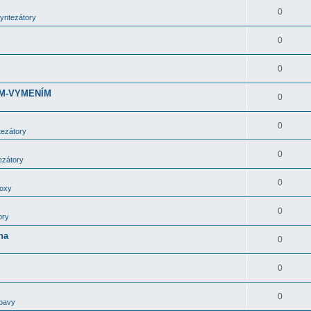
0
syntezátory
0
0
DÁM-VYMENÍM
0
0
tezátory
0
ezátory
0
boxy
0
ory
ha
0
0
0
bavy