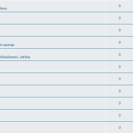
0
oboxy
0
0
0
é nástroje
0
říslušenství, údržba
0
0
0
0
0
0