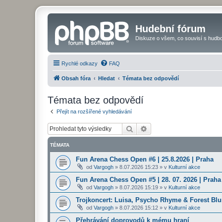
Hudební fórum
Diskuze o všem, co souvisí s hudbo
Rychlé odkazy
FAQ
Obsah fóra
Hledat
Témata bez odpovědí
Témata bez odpovědí
Přejít na rozšířené vyhledávání
Hledat
Pokročilé hledání
TÉMATA
Fun Arena Chess Open #6 | 25.8.2026 | Praha
od
Vargogh
»
8.07.2026 15:23
» v
Kulturní akce
Fun Arena Chess Open #5 | 28. 07. 2026 | Praha
od
Vargogh
»
8.07.2026 15:19
» v
Kulturní akce
Trojkoncert: Luisa, Psycho Rhyme & Forest Blun
od
Vargogh
»
8.07.2026 15:12
» v
Kulturní akce
Přehrávání doprovodů k mému hraní