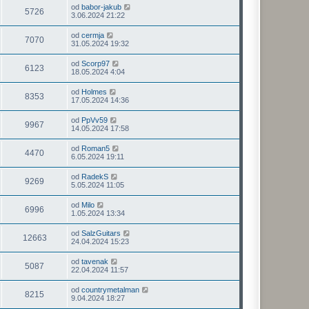
od
babor-jakub
5726
3.06.2024 21:22
od
cermja
7070
31.05.2024 19:32
od
Scorp97
6123
18.05.2024 4:04
od
Holmes
8353
17.05.2024 14:36
od
PpVv59
9967
14.05.2024 17:58
od
Roman5
4470
6.05.2024 19:11
od
RadekS
9269
5.05.2024 11:05
od
Milo
6996
1.05.2024 13:34
od
SalzGuitars
12663
24.04.2024 15:23
od
tavenak
5087
22.04.2024 11:57
od
countrymetalman
8215
9.04.2024 18:27