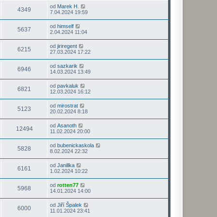
od
Marek H.
4349
7.04.2024 19:59
od
himself
5637
2.04.2024 11:04
od
jiriregent
6215
27.03.2024 17:22
od
sazkarik
6946
14.03.2024 13:49
od
pavkaluk
6821
12.03.2024 16:12
od
mirostrat
5123
20.02.2024 8:18
od
Asanoth
12494
11.02.2024 20:00
od
bubenickaskola
5828
8.02.2024 22:32
od
Janillka
6161
1.02.2024 10:22
od
rotten77
5968
14.01.2024 14:00
od
Jiří Špalek
6000
11.01.2024 23:41