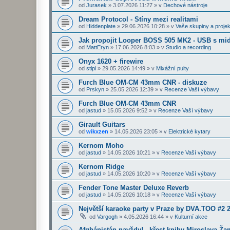
od
Jurasek
»
3.07.2026 11:27
» v
Dechové nástroje
Dream Protocol - Stíny mezi realitami
od
Hiddenplate
»
29.06.2026 10:28
» v
Vaše skupiny a projek
Jak propojit Looper BOSS 505 MK2 - USB s midi
od
MattEryn
»
17.06.2026 8:03
» v
Studio a recording
Onyx 1620 + firewire
od
stipi
»
29.05.2026 14:49
» v
Mixážní pulty
Furch Blue OM-CM 43mm CNR - diskuze
od
Prskyn
»
25.05.2026 12:39
» v
Recenze Vaší výbavy
Furch Blue OM-CM 43mm CNR
od
jastud
»
15.05.2026 9:52
» v
Recenze Vaší výbavy
Girault Guitars
od
wikxzen
»
14.05.2026 23:05
» v
Elektrické kytary
Kernom Moho
od
jastud
»
14.05.2026 10:21
» v
Recenze Vaší výbavy
Kernom Ridge
od
jastud
»
14.05.2026 10:20
» v
Recenze Vaší výbavy
Fender Tone Master Deluxe Reverb
od
jastud
»
14.05.2026 10:18
» v
Recenze Vaší výbavy
Největší karaoke party v Praze by DVA.TOO #2 
od
Vargogh
»
4.05.2026 16:44
» v
Kulturní akce
Afghánistán navždy! - křest knihy Miroslava Ž