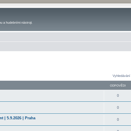
u a hudebními nástroji.
Vyhledávání 
ODPOVĚDI
0
0
t | 5.9.2026 | Praha
0