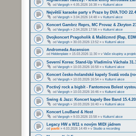
od
Vargogh
»
4.05.2026 16:38
» v
Kulturní akce
Největší karaoke party v Praze by DVA.TOO 22.
od
Vargogh
»
3.04.2026 14:48
» v
Kulturní akce
Koncert Gambrz Reprs, MC Provaz & Zkryton 23
od
Vargogh
»
2.04.2026 17:56
» v
Kulturní akce
Dvojkoncert Pragoholik & Maštizmrd (Rap, EDM
od
Vargogh
»
30.03.2026 13:52
» v
Kulturní akce
Andromeda Ascension
od
Hiddenplate
»
15.03.2026 11:30
» v
Vaše skupiny a projek
Severní Korea: Stand-Up Vladimíra Váchala 31.3
od
Vargogh
»
10.03.2026 16:58
» v
Kulturní akce
Koncert česko-holandské kapely Svatá voda (roc
od
Vargogh
»
10.03.2026 16:54
» v
Kulturní akce
Poctivý rock a bigbít - Fantomova Bolest vysto
od
Vargogh
»
10.03.2026 16:46
» v
Kulturní akce
Swing & Jazz: Koncert kapely Bee Band 15.4.2
od
Vargogh
»
10.03.2026 16:40
» v
Kulturní akce
Koncert LouBand & Host
od
Vargogh
»
9.03.2026 15:58
» v
Kulturní akce
Legacy HW a W11 s novým MIDI jádrem
od
pavlii
»
4.03.2026 14:49
» v
Studio a recording