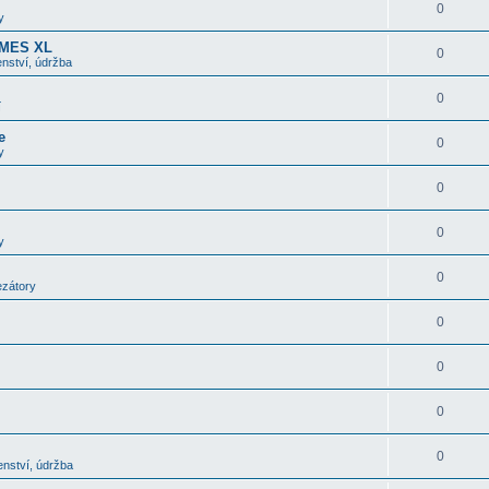
0
y
OMES XL
0
nství, údržba
0
í
e
0
y
0
0
y
0
ezátory
0
0
0
0
enství, údržba