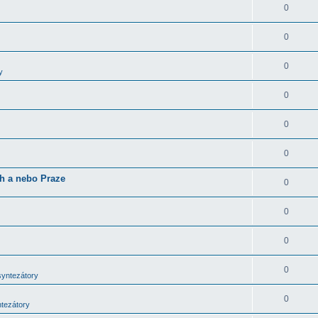
0
0
0
y
0
0
0
ch a nebo Praze
0
0
0
0
syntezátory
0
ntezátory