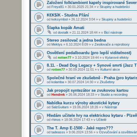
Založení folk/ambient kapely inspirované Seve
od
Freya91
»
30.01.2025 21:34
» v
Skupiny a hudebníci
K€K$íK - Studna Přání
od
keksymbol
»
26.12.2024 3:04
» v
Skupiny a hudebníci
Šlapka kopák Amati
od
dostalk
»
21.11.2024 18:44
» v
Bicí nástroje
Stereo zesilovač a jedna bedna
od
Mektys
»
6.10.2024 8:09
» v
Zesilovače a reproboxy
Osvětlení pedalboardu (pro lepší viditelnost)
od
rotten77
»
3.10.2024 19:44
» v
Kytarové efekty
8.11. - Dead Dog Legacy + Synové smrti (Jazz 
od
rotten77
»
30.09.2024 11:01
» v
Kulturní akce
Společné hraní ve zkušebně - Praha (pro kytaris
od
kolamba
»
30.07.2024 14:30
» v
Zkušebny
Jak propojit syntezátor se zvukovou kartou
od
Hendrek
»
26.06.2024 18:33
» v
Studio a recording
Nabídka kurzu výroby akustické kytary
od
SalzGuitars
»
19.06.2024 18:26
» v
Nástroje
Hledám učitele hry na elektrickou kytaru - Plze
od
rhinos
»
18.06.2024 17:43
» v
Učitelé
The T. Amp E-1500 - Jaké repro???
od
tadeasss
»
9.06.2024 13:56
» v
Ozvučování a osvětlován