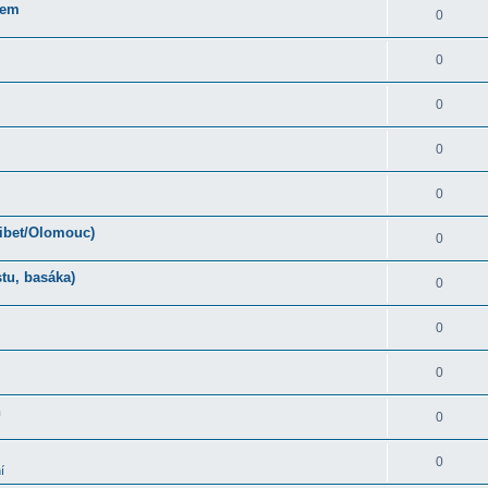
rem
0
0
0
0
0
Tibet/Olomouc)
0
tu, basáka)
0
0
0
ň
0
0
í