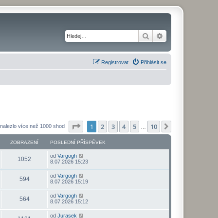
Hledat
Pokročilé hledání
Registrovat
Přihlásit se
Stránka
1
z
10
1
2
3
4
5
10
Další
nalezlo více než 1000 shod
…
ZOBRAZENÍ
POSLEDNÍ PŘÍSPĚVEK
od
Vargogh
1052
8.07.2026 15:23
od
Vargogh
594
8.07.2026 15:19
od
Vargogh
564
8.07.2026 15:12
od
Jurasek