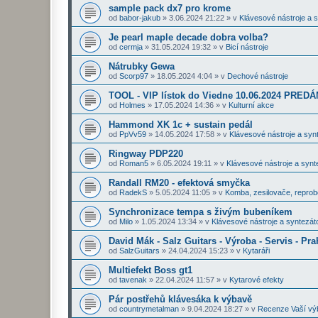
sample pack dx7 pro krome
od
babor-jakub
»
3.06.2024 21:22
» v
Klávesové nástroje a 
Je pearl maple decade dobra volba?
od
cermja
»
31.05.2024 19:32
» v
Bicí nástroje
Nátrubky Gewa
od
Scorp97
»
18.05.2024 4:04
» v
Dechové nástroje
TOOL - VIP lístok do Viedne 10.06.2024 PRE
od
Holmes
»
17.05.2024 14:36
» v
Kulturní akce
Hammond XK 1c + sustain pedál
od
PpVv59
»
14.05.2024 17:58
» v
Klávesové nástroje a syn
Ringway PDP220
od
Roman5
»
6.05.2024 19:11
» v
Klávesové nástroje a synt
Randall RM20 - efektová smyčka
od
RadekS
»
5.05.2024 11:05
» v
Komba, zesilovače, repro
Synchronizace tempa s živým bubeníkem
od
Milo
»
1.05.2024 13:34
» v
Klávesové nástroje a syntezát
David Mák - Salz Guitars - Výroba - Servis - Pra
od
SalzGuitars
»
24.04.2024 15:23
» v
Kytaráři
Multiefekt Boss gt1
od
tavenak
»
22.04.2024 11:57
» v
Kytarové efekty
Pár postřehů klávesáka k výbavě
od
countrymetalman
»
9.04.2024 18:27
» v
Recenze Vaší vý