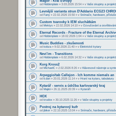
Magor - Král Evropy
od
Hiddenplate
»
3.03.2026 15:54
» v
Vaše skupiny a projekt
Levnější varianta strun D'Addario ECG23 CHR
od
Fany
»
22.02.2026 15:50
» v
Snímače, hardware, přísluše
Custom tvarovky k IEM sluchátkám
od
Mektys
»
22.02.2026 14:10
» v
Ozvučování a osvětlován
Eternal Records - Fracture of the Eternal Archiv
od
Hiddenplate
»
18.02.2026 1:04
» v
Vaše skupiny a projekt
Music Buddies - zkušenosti
od
kobza
»
9.02.2026 21:40
» v
Elektrické kytary
Nevi'im - Transitions
od
Hiddenplate
»
6.02.2026 14:32
» v
Vaše skupiny a projekt
Korg Kross2
od
MichaelC
»
2.02.2026 8:26
» v
Klávesové nástroje a synt
Arpeggio/tab Callejon - Ich komme niemals an
od
lt.dan
»
20.01.2026 11:14
» v
Hraní na kytaru, tabulatury
Kytarář - servis a údržba karlovarský kraj
od
Majkii
»
26.11.2025 20:39
» v
Kytaráři
HOX
od
krudox
»
30.10.2025 11:26
» v
Vaše skupiny a projekty
Postroj na kytarový kufr
od
jbiker
»
22.10.2025 13:04
» v
Snímače, hardware, přísluš