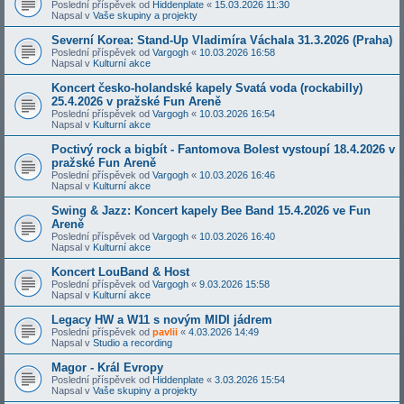
Poslední příspěvek od
Hiddenplate
«
15.03.2026 11:30
Napsal v
Vaše skupiny a projekty
Severní Korea: Stand-Up Vladimíra Váchala 31.3.2026 (Praha)
Poslední příspěvek od
Vargogh
«
10.03.2026 16:58
Napsal v
Kulturní akce
Koncert česko-holandské kapely Svatá voda (rockabilly)
25.4.2026 v pražské Fun Areně
Poslední příspěvek od
Vargogh
«
10.03.2026 16:54
Napsal v
Kulturní akce
Poctivý rock a bigbít - Fantomova Bolest vystoupí 18.4.2026 v
pražské Fun Areně
Poslední příspěvek od
Vargogh
«
10.03.2026 16:46
Napsal v
Kulturní akce
Swing & Jazz: Koncert kapely Bee Band 15.4.2026 ve Fun
Areně
Poslední příspěvek od
Vargogh
«
10.03.2026 16:40
Napsal v
Kulturní akce
Koncert LouBand & Host
Poslední příspěvek od
Vargogh
«
9.03.2026 15:58
Napsal v
Kulturní akce
Legacy HW a W11 s novým MIDI jádrem
Poslední příspěvek od
pavlii
«
4.03.2026 14:49
Napsal v
Studio a recording
Magor - Král Evropy
Poslední příspěvek od
Hiddenplate
«
3.03.2026 15:54
Napsal v
Vaše skupiny a projekty