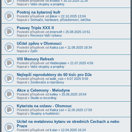
Poslední příspěvek od
krudox
«
30.10.2025 11:26
Napsal v
Vaše skupiny a projekty
Postroj na kytarový kufr
Poslední příspěvek od
jbiker
«
22.10.2025 13:04
Napsal v
Snímače, hardware, příslušenství, údržba
Peavey Triple XXX II
Poslední příspěvek od
innerself
«
25.08.2025 14:51
Napsal v
Recenze Vaší výbavy
Učitel zpěvu v Olomouci
Poslední příspěvek od
Katka List
«
11.08.2025 18:34
Napsal v
Zpěv
VIII Memory Refresh
Poslední příspěvek od
Hiddenplate
«
21.07.2025 4:59
Napsal v
Vaše skupiny a projekty
Nejlepší reproduktory do 60 tisíc pro DJe
Poslední příspěvek od
ladik_csb
«
9.07.2025 9:59
Napsal v
Zesilovače a reproboxy
Akce u Celemony - Melodyne
Poslední příspěvek od
kelley
«
25.06.2025 19:54
Napsal v
Studio a recording
Kytarista na oslavu - Olomouc
Poslední příspěvek od
Katka List
«
11.05.2025 17:59
Napsal v
Skupiny a hudebníci
Ucitel na metalovou kytaru ve strednich Cechach a nebo
Praze
Poslední příspěvek od
lt.dan
«
12.04.2025 16:24