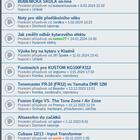
BUBENICKÁ ŠKOLA on-line
Poslední příspěvek od
bubenickaskola
«
8.02.2024 22:32
Napsal v
Učitelé
Noty pro děti předškolního věku
Poslední příspěvek od
Janillka
«
1.02.2024 10:22
Napsal v
Dechové nástroje
Jak změřit odběr kytarového efektu
Poslední příspěvek od
rotten77
«
14.01.2024 14:00
Napsal v
Kytarové efekty
Výuka hry na kytaru v Kladně
Poslední příspěvek od
Jiří Špalek
«
11.01.2024 23:41
Napsal v
Učitelé
Footswitch pro KUSTOM KG100FX112
Poslední příspěvek od
Vojtisimo
«
3.01.2024 17:33
Napsal v
Komba, zesilovače, reproboxy
Tonemaster FR-10 (FR12) vs Yamaha DHR 12M
Poslední příspěvek od
Bearder
«
13.12.2023 12:01
Napsal v
Komba, zesilovače, reproboxy
Fusion Edge VS. The Tone Zone / Air Zone
Poslední příspěvek od
Premys
«
10.12.2023 12:24
Napsal v
Snímače, hardware, příslušenství, údržba
Altsaxofon do začátků
Poslední příspěvek od
ajdam
«
1.12.2023 8:41
Napsal v
Dechové nástroje
Cubase 12/13 - Input Transformer
Poslední příspěvek od
pavlii
«
20.11.2023 1:35