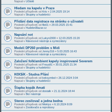
Napsal v
Učitelé
Hledam na kapelu v Praze
Poslední příspěvek od
Kris
«
2.04.2025 19:14
Napsal v
Skupiny a hudebníci
Přidání data registrace na stránku o uživateli
Poslední příspěvek od
filo01
«
29.03.2025 15:41
Napsal v
HudebníBazar.cz
Napsání not
Poslední příspěvek od
Lukyn2000
«
12.03.2025 15:20
Napsal v
Klávesové nástroje a syntezátory
Medeli DP260 problém s Midi
Poslední příspěvek od
Jenny316
«
5.03.2025 16:43
Napsal v
Klávesové nástroje a syntezátory
Založení folk/ambient kapely inspirované Severem
Poslední příspěvek od
Freya91
«
30.01.2025 21:34
Napsal v
Skupiny a hudebníci
K€K$íK - Studna Přání
Poslední příspěvek od
keksymbol
«
26.12.2024 3:04
Napsal v
Skupiny a hudebníci
Šlapka kopák Amati
Poslední příspěvek od
dostalk
«
21.11.2024 18:44
Napsal v
Bicí nástroje
Stereo zesilovač a jedna bedna
Poslední příspěvek od
Mektys
«
6.10.2024 8:09
Napsal v
Zesilovače a reproboxy