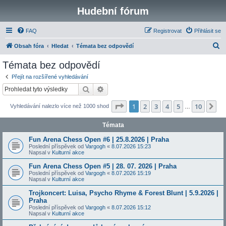
Hudební fórum
FAQ
Registrovat
Přihlásit se
H
Obsah fóra
Hledat
Témata bez odpovědí
l
Témata bez odpovědí
e
Přejít na rozšířené vyhledávání
d
Hledat
Pokročilé hledání
a
Stránka
1
z
10
1
2
3
4
5
10
Da
Vyhledávání nalezlo více než 1000 shod
t
…
Témata
Fun Arena Chess Open #6 | 25.8.2026 | Praha
Poslední příspěvek od
Vargogh
«
8.07.2026 15:23
Napsal v
Kulturní akce
Fun Arena Chess Open #5 | 28. 07. 2026 | Praha
Poslední příspěvek od
Vargogh
«
8.07.2026 15:19
Napsal v
Kulturní akce
Trojkoncert: Luisa, Psycho Rhyme & Forest Blunt | 5.9.2026 |
Praha
Poslední příspěvek od
Vargogh
«
8.07.2026 15:12
Napsal v
Kulturní akce