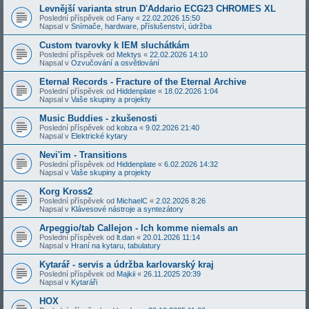
Levnější varianta strun D'Addario ECG23 CHROMES XL
Poslední příspěvek od
Fany
«
22.02.2026 15:50
Napsal v
Snímače, hardware, příslušenství, údržba
Custom tvarovky k IEM sluchátkám
Poslední příspěvek od
Mektys
«
22.02.2026 14:10
Napsal v
Ozvučování a osvětlování
Eternal Records - Fracture of the Eternal Archive
Poslední příspěvek od
Hiddenplate
«
18.02.2026 1:04
Napsal v
Vaše skupiny a projekty
Music Buddies - zkušenosti
Poslední příspěvek od
kobza
«
9.02.2026 21:40
Napsal v
Elektrické kytary
Nevi'im - Transitions
Poslední příspěvek od
Hiddenplate
«
6.02.2026 14:32
Napsal v
Vaše skupiny a projekty
Korg Kross2
Poslední příspěvek od
MichaelC
«
2.02.2026 8:26
Napsal v
Klávesové nástroje a syntezátory
Arpeggio/tab Callejon - Ich komme niemals an
Poslední příspěvek od
lt.dan
«
20.01.2026 11:14
Napsal v
Hraní na kytaru, tabulatury
Kytarář - servis a údržba karlovarský kraj
Poslední příspěvek od
Majkii
«
26.11.2025 20:39
Napsal v
Kytaráři
HOX