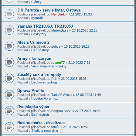
Napsal v
Články
Jiří Perutka - servis kytar, Ostrava
Poslední příspěvek od
Hendrek
«
7.11.2023 13:33
Napsal v
Kytaráři
Yamaha TRB1006J, TRB1005J
Poslední příspěvek od
MajlenBass
«
28.10.2023 22:13
Napsal v
Baskytary
Alesis Crimson 2
Poslední příspěvek od
pehve
«
18.10.2023 16:18
Napsal v
Bicí nástroje
Armyn Tamzaryan
Poslední příspěvek od
rotten77
«
2.10.2023 7:32
Napsal v
Vaše skupiny a projekty
Zaseklý cuk u trumpety
Poslední příspěvek od
Fořt
«
23.09.2023 15:06
Napsal v
Dechové nástroje
Úprava Profilu
Poslední příspěvek od
Tadeáš Svozil
«
13.08.2023 11:49
Napsal v
HudebníFórum.cz
Dvojšlapka výběr
Poslední příspěvek od
Banjista Kuba
«
27.07.2023 19:23
Napsal v
Bicí nástroje
Naslouchátka - ekvalizace
Poslední příspěvek od
tomík
«
27.07.2023 16:51
Napsal v
Studio a recording