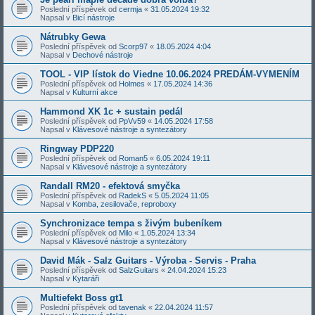
Poslední příspěvek od
cermja
«
31.05.2024 19:32
Napsal v
Bicí nástroje
Nátrubky Gewa
Poslední příspěvek od
Scorp97
«
18.05.2024 4:04
Napsal v
Dechové nástroje
TOOL - VIP lístok do Viedne 10.06.2024 PREDÁM-VYMENÍM
Poslední příspěvek od
Holmes
«
17.05.2024 14:36
Napsal v
Kulturní akce
Hammond XK 1c + sustain pedál
Poslední příspěvek od
PpVv59
«
14.05.2024 17:58
Napsal v
Klávesové nástroje a syntezátory
Ringway PDP220
Poslední příspěvek od
Roman5
«
6.05.2024 19:11
Napsal v
Klávesové nástroje a syntezátory
Randall RM20 - efektová smyčka
Poslední příspěvek od
RadekS
«
5.05.2024 11:05
Napsal v
Komba, zesilovače, reproboxy
Synchronizace tempa s živým bubeníkem
Poslední příspěvek od
Milo
«
1.05.2024 13:34
Napsal v
Klávesové nástroje a syntezátory
David Mák - Salz Guitars - Výroba - Servis - Praha
Poslední příspěvek od
SalzGuitars
«
24.04.2024 15:23
Napsal v
Kytaráři
Multiefekt Boss gt1
Poslední příspěvek od
tavenak
«
22.04.2024 11:57