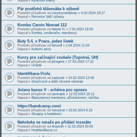
Napsal v
Kytarové efekty
Pár postřehů klávesáka k výbavě
Poslední příspěvek od
countrymetalman
«
9.04.2024 18:27
Napsal v
Recenze Vaší výbavy
Kombo Carvin Nomad 112
Poslední příspěvek od
Marek H.
«
7.04.2024 19:59
Napsal v
Komba, zesilovače, reproboxy
Buty 5.4. v Praze, jeden lístek
Poslední příspěvek od
himself
«
2.04.2024 11:04
Napsal v
Kulturní akce
Kurzy pro začínající zvukaře (Topolná, UH)
Poslední příspěvek od
jiriregent
«
27.03.2024 17:22
Napsal v
Učitelé
Identifikace-Viola
Poslední příspěvek od
sazkarik
«
14.03.2024 13:49
Napsal v
Smyčcové a další strunné nástroje
Jolana basso V - schéma pro opravu
Poslední příspěvek od
pavkaluk
«
12.03.2024 16:12
Napsal v
Baskytarový hardware, příslušenství, údržba
https://bandcamp.com/
Poslední příspěvek od
mirostrat
«
20.02.2024 8:18
Napsal v
Skupiny a hudebníci
Nahrávka se smaže po přidání inzerátu
Poslední příspěvek od
Asanoth
«
11.02.2024 20:00
Napsal v
HudebníBazar.cz