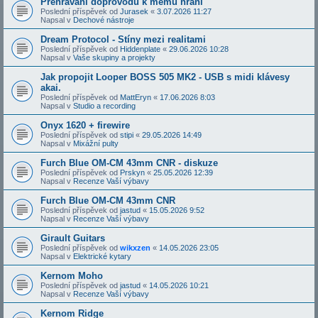
Přehrávání doprovodů k mému hraní
Poslední příspěvek od
Jurasek
«
3.07.2026 11:27
Napsal v
Dechové nástroje
Dream Protocol - Stíny mezi realitami
Poslední příspěvek od
Hiddenplate
«
29.06.2026 10:28
Napsal v
Vaše skupiny a projekty
Jak propojit Looper BOSS 505 MK2 - USB s midi klávesy
akai.
Poslední příspěvek od
MattEryn
«
17.06.2026 8:03
Napsal v
Studio a recording
Onyx 1620 + firewire
Poslední příspěvek od
stipi
«
29.05.2026 14:49
Napsal v
Mixážní pulty
Furch Blue OM-CM 43mm CNR - diskuze
Poslední příspěvek od
Prskyn
«
25.05.2026 12:39
Napsal v
Recenze Vaší výbavy
Furch Blue OM-CM 43mm CNR
Poslední příspěvek od
jastud
«
15.05.2026 9:52
Napsal v
Recenze Vaší výbavy
Girault Guitars
Poslední příspěvek od
wikxzen
«
14.05.2026 23:05
Napsal v
Elektrické kytary
Kernom Moho
Poslední příspěvek od
jastud
«
14.05.2026 10:21
Napsal v
Recenze Vaší výbavy
Kernom Ridge