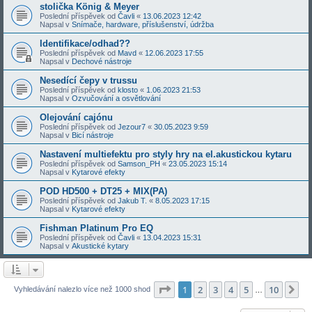
stolička König & Meyer
Poslední příspěvek od
Čavli
«
13.06.2023 12:42
Napsal v
Snímače, hardware, příslušenství, údržba
Identifikace/odhad??
Poslední příspěvek od
Mavd
«
12.06.2023 17:55
Napsal v
Dechové nástroje
Nesedící čepy v trussu
Poslední příspěvek od
klosto
«
1.06.2023 21:53
Napsal v
Ozvučování a osvětlování
Olejování cajónu
Poslední příspěvek od
Jezour7
«
30.05.2023 9:59
Napsal v
Bicí nástroje
Nastavení multiefektu pro styly hry na el.akustickou kytaru
Poslední příspěvek od
Samson_PH
«
23.05.2023 15:14
Napsal v
Kytarové efekty
POD HD500 + DT25 + MIX(PA)
Poslední příspěvek od
Jakub T.
«
8.05.2023 17:15
Napsal v
Kytarové efekty
Fishman Platinum Pro EQ
Poslední příspěvek od
Čavli
«
13.04.2023 15:31
Napsal v
Akustické kytary
Stránka
1
z
10
1
2
3
4
5
10
Da
Vyhledávání nalezlo více než 1000 shod
…