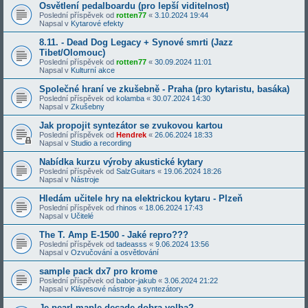
Osvětlení pedalboardu (pro lepší viditelnost)
Poslední příspěvek od
rotten77
«
3.10.2024 19:44
Napsal v
Kytarové efekty
8.11. - Dead Dog Legacy + Synové smrti (Jazz
Tibet/Olomouc)
Poslední příspěvek od
rotten77
«
30.09.2024 11:01
Napsal v
Kulturní akce
Společné hraní ve zkušebně - Praha (pro kytaristu, basáka)
Poslední příspěvek od
kolamba
«
30.07.2024 14:30
Napsal v
Zkušebny
Jak propojit syntezátor se zvukovou kartou
Poslední příspěvek od
Hendrek
«
26.06.2024 18:33
Napsal v
Studio a recording
Nabídka kurzu výroby akustické kytary
Poslední příspěvek od
SalzGuitars
«
19.06.2024 18:26
Napsal v
Nástroje
Hledám učitele hry na elektrickou kytaru - Plzeň
Poslední příspěvek od
rhinos
«
18.06.2024 17:43
Napsal v
Učitelé
The T. Amp E-1500 - Jaké repro???
Poslední příspěvek od
tadeasss
«
9.06.2024 13:56
Napsal v
Ozvučování a osvětlování
sample pack dx7 pro krome
Poslední příspěvek od
babor-jakub
«
3.06.2024 21:22
Napsal v
Klávesové nástroje a syntezátory
Je pearl maple decade dobra volba?