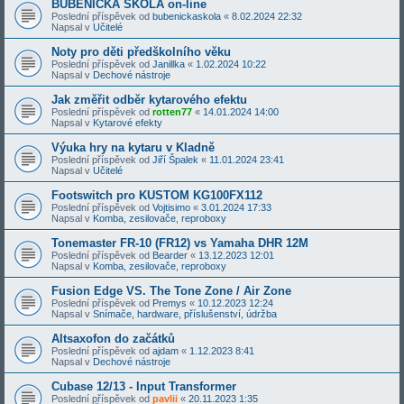
BUBENICKÁ ŠKOLA on-line
Poslední příspěvek od
bubenickaskola
«
8.02.2024 22:32
Napsal v
Učitelé
Noty pro děti předškolního věku
Poslední příspěvek od
Janillka
«
1.02.2024 10:22
Napsal v
Dechové nástroje
Jak změřit odběr kytarového efektu
Poslední příspěvek od
rotten77
«
14.01.2024 14:00
Napsal v
Kytarové efekty
Výuka hry na kytaru v Kladně
Poslední příspěvek od
Jiří Špalek
«
11.01.2024 23:41
Napsal v
Učitelé
Footswitch pro KUSTOM KG100FX112
Poslední příspěvek od
Vojtisimo
«
3.01.2024 17:33
Napsal v
Komba, zesilovače, reproboxy
Tonemaster FR-10 (FR12) vs Yamaha DHR 12M
Poslední příspěvek od
Bearder
«
13.12.2023 12:01
Napsal v
Komba, zesilovače, reproboxy
Fusion Edge VS. The Tone Zone / Air Zone
Poslední příspěvek od
Premys
«
10.12.2023 12:24
Napsal v
Snímače, hardware, příslušenství, údržba
Altsaxofon do začátků
Poslední příspěvek od
ajdam
«
1.12.2023 8:41
Napsal v
Dechové nástroje
Cubase 12/13 - Input Transformer
Poslední příspěvek od
pavlii
«
20.11.2023 1:35