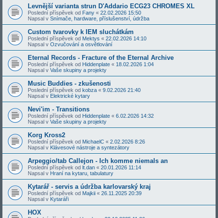
Levnější varianta strun D'Addario ECG23 CHROMES XL
Poslední příspěvek od
Fany
«
22.02.2026 15:50
Napsal v
Snímače, hardware, příslušenství, údržba
Custom tvarovky k IEM sluchátkám
Poslední příspěvek od
Mektys
«
22.02.2026 14:10
Napsal v
Ozvučování a osvětlování
Eternal Records - Fracture of the Eternal Archive
Poslední příspěvek od
Hiddenplate
«
18.02.2026 1:04
Napsal v
Vaše skupiny a projekty
Music Buddies - zkušenosti
Poslední příspěvek od
kobza
«
9.02.2026 21:40
Napsal v
Elektrické kytary
Nevi'im - Transitions
Poslední příspěvek od
Hiddenplate
«
6.02.2026 14:32
Napsal v
Vaše skupiny a projekty
Korg Kross2
Poslední příspěvek od
MichaelC
«
2.02.2026 8:26
Napsal v
Klávesové nástroje a syntezátory
Arpeggio/tab Callejon - Ich komme niemals an
Poslední příspěvek od
lt.dan
«
20.01.2026 11:14
Napsal v
Hraní na kytaru, tabulatury
Kytarář - servis a údržba karlovarský kraj
Poslední příspěvek od
Majkii
«
26.11.2025 20:39
Napsal v
Kytaráři
HOX