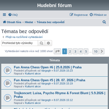
Hudební fórum
FAQ
Registrovat
Přihlásit se
H
Obsah fóra
Hledat
Témata bez odpovědí
l
Témata bez odpovědí
e
Přejít na rozšířené vyhledávání
d
Hledat
Pokročilé hledání
a
Stránka
1
z
10
1
2
3
4
5
10
Da
Vyhledávání nalezlo více než 1000 shod
t
…
Témata
Fun Arena Chess Open #6 | 25.8.2026 | Praha
Poslední příspěvek od
Vargogh
«
8.07.2026 15:23
Napsal v
Kulturní akce
Fun Arena Chess Open #5 | 28. 07. 2026 | Praha
Poslední příspěvek od
Vargogh
«
8.07.2026 15:19
Napsal v
Kulturní akce
Trojkoncert: Luisa, Psycho Rhyme & Forest Blunt | 5.9.2026 |
Praha
Poslední příspěvek od
Vargogh
«
8.07.2026 15:12
Napsal v
Kulturní akce