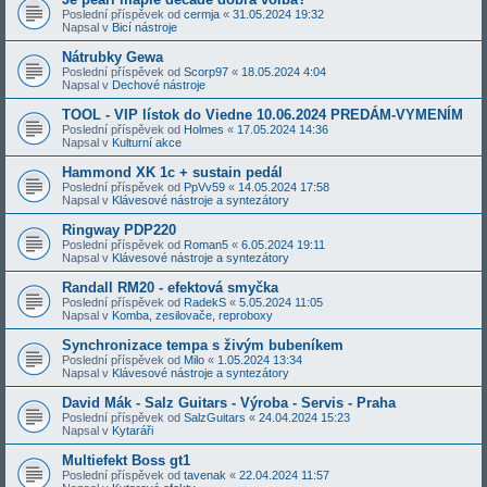
Poslední příspěvek od
cermja
«
31.05.2024 19:32
Napsal v
Bicí nástroje
Nátrubky Gewa
Poslední příspěvek od
Scorp97
«
18.05.2024 4:04
Napsal v
Dechové nástroje
TOOL - VIP lístok do Viedne 10.06.2024 PREDÁM-VYMENÍM
Poslední příspěvek od
Holmes
«
17.05.2024 14:36
Napsal v
Kulturní akce
Hammond XK 1c + sustain pedál
Poslední příspěvek od
PpVv59
«
14.05.2024 17:58
Napsal v
Klávesové nástroje a syntezátory
Ringway PDP220
Poslední příspěvek od
Roman5
«
6.05.2024 19:11
Napsal v
Klávesové nástroje a syntezátory
Randall RM20 - efektová smyčka
Poslední příspěvek od
RadekS
«
5.05.2024 11:05
Napsal v
Komba, zesilovače, reproboxy
Synchronizace tempa s živým bubeníkem
Poslední příspěvek od
Milo
«
1.05.2024 13:34
Napsal v
Klávesové nástroje a syntezátory
David Mák - Salz Guitars - Výroba - Servis - Praha
Poslední příspěvek od
SalzGuitars
«
24.04.2024 15:23
Napsal v
Kytaráři
Multiefekt Boss gt1
Poslední příspěvek od
tavenak
«
22.04.2024 11:57