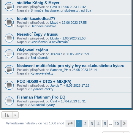
stolička König & Meyer
Poslední příspěvek od
Čavli
«
13.06.2023 12:42
Napsal v
Snímače, hardware, příslušenství, údržba
Identifikace/odhad??
Poslední příspěvek od
Mavd
«
12.06.2023 17:55
Napsal v
Dechové nástroje
Nesedící čepy v trussu
Poslední příspěvek od
klosto
«
1.06.2023 21:53
Napsal v
Ozvučování a osvětlování
Olejování cajónu
Poslední příspěvek od
Jezour7
«
30.05.2023 9:59
Napsal v
Bicí nástroje
Nastavení multiefektu pro styly hry na el.akustickou kytaru
Poslední příspěvek od
Samson_PH
«
23.05.2023 15:14
Napsal v
Kytarové efekty
POD HD500 + DT25 + MIX(PA)
Poslední příspěvek od
Jakub T.
«
8.05.2023 17:15
Napsal v
Kytarové efekty
Fishman Platinum Pro EQ
Poslední příspěvek od
Čavli
«
13.04.2023 15:31
Napsal v
Akustické kytary
Stránka
1
z
10
1
2
3
4
5
10
Da
Vyhledávání nalezlo více než 1000 shod
…