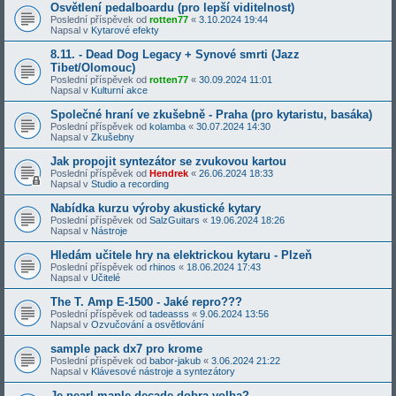
Osvětlení pedalboardu (pro lepší viditelnost)
Poslední příspěvek od
rotten77
«
3.10.2024 19:44
Napsal v
Kytarové efekty
8.11. - Dead Dog Legacy + Synové smrti (Jazz
Tibet/Olomouc)
Poslední příspěvek od
rotten77
«
30.09.2024 11:01
Napsal v
Kulturní akce
Společné hraní ve zkušebně - Praha (pro kytaristu, basáka)
Poslední příspěvek od
kolamba
«
30.07.2024 14:30
Napsal v
Zkušebny
Jak propojit syntezátor se zvukovou kartou
Poslední příspěvek od
Hendrek
«
26.06.2024 18:33
Napsal v
Studio a recording
Nabídka kurzu výroby akustické kytary
Poslední příspěvek od
SalzGuitars
«
19.06.2024 18:26
Napsal v
Nástroje
Hledám učitele hry na elektrickou kytaru - Plzeň
Poslední příspěvek od
rhinos
«
18.06.2024 17:43
Napsal v
Učitelé
The T. Amp E-1500 - Jaké repro???
Poslední příspěvek od
tadeasss
«
9.06.2024 13:56
Napsal v
Ozvučování a osvětlování
sample pack dx7 pro krome
Poslední příspěvek od
babor-jakub
«
3.06.2024 21:22
Napsal v
Klávesové nástroje a syntezátory
Je pearl maple decade dobra volba?