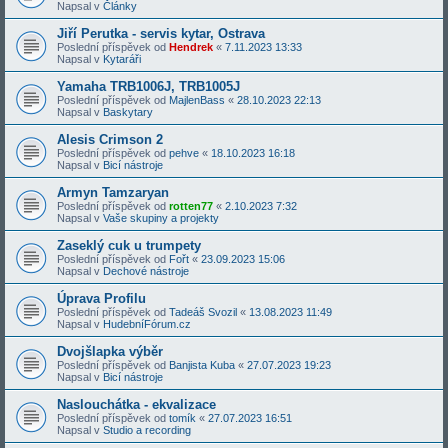
Napsal v
Články
Jiří Perutka - servis kytar, Ostrava
Poslední příspěvek od
Hendrek
«
7.11.2023 13:33
Napsal v
Kytaráři
Yamaha TRB1006J, TRB1005J
Poslední příspěvek od
MajlenBass
«
28.10.2023 22:13
Napsal v
Baskytary
Alesis Crimson 2
Poslední příspěvek od
pehve
«
18.10.2023 16:18
Napsal v
Bicí nástroje
Armyn Tamzaryan
Poslední příspěvek od
rotten77
«
2.10.2023 7:32
Napsal v
Vaše skupiny a projekty
Zaseklý cuk u trumpety
Poslední příspěvek od
Fořt
«
23.09.2023 15:06
Napsal v
Dechové nástroje
Úprava Profilu
Poslední příspěvek od
Tadeáš Svozil
«
13.08.2023 11:49
Napsal v
HudebníFórum.cz
Dvojšlapka výběr
Poslední příspěvek od
Banjista Kuba
«
27.07.2023 19:23
Napsal v
Bicí nástroje
Naslouchátka - ekvalizace
Poslední příspěvek od
tomík
«
27.07.2023 16:51
Napsal v
Studio a recording