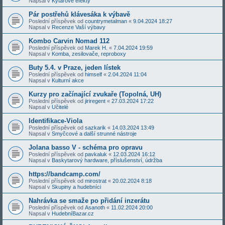
Napsal v
Kytarové efekty
Pár postřehů klávesáka k výbavě
Poslední příspěvek od
countrymetalman
«
9.04.2024 18:27
Napsal v
Recenze Vaší výbavy
Kombo Carvin Nomad 112
Poslední příspěvek od
Marek H.
«
7.04.2024 19:59
Napsal v
Komba, zesilovače, reproboxy
Buty 5.4. v Praze, jeden lístek
Poslední příspěvek od
himself
«
2.04.2024 11:04
Napsal v
Kulturní akce
Kurzy pro začínající zvukaře (Topolná, UH)
Poslední příspěvek od
jiriregent
«
27.03.2024 17:22
Napsal v
Učitelé
Identifikace-Viola
Poslední příspěvek od
sazkarik
«
14.03.2024 13:49
Napsal v
Smyčcové a další strunné nástroje
Jolana basso V - schéma pro opravu
Poslední příspěvek od
pavkaluk
«
12.03.2024 16:12
Napsal v
Baskytarový hardware, příslušenství, údržba
https://bandcamp.com/
Poslední příspěvek od
mirostrat
«
20.02.2024 8:18
Napsal v
Skupiny a hudebníci
Nahrávka se smaže po přidání inzerátu
Poslední příspěvek od
Asanoth
«
11.02.2024 20:00
Napsal v
HudebníBazar.cz