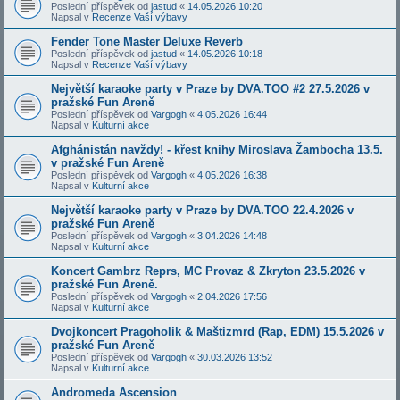
Poslední příspěvek od
jastud
«
14.05.2026 10:20
Napsal v
Recenze Vaší výbavy
Fender Tone Master Deluxe Reverb
Poslední příspěvek od
jastud
«
14.05.2026 10:18
Napsal v
Recenze Vaší výbavy
Největší karaoke party v Praze by DVA.TOO #2 27.5.2026 v
pražské Fun Areně
Poslední příspěvek od
Vargogh
«
4.05.2026 16:44
Napsal v
Kulturní akce
Afghánistán navždy! - křest knihy Miroslava Žambocha 13.5.
v pražské Fun Areně
Poslední příspěvek od
Vargogh
«
4.05.2026 16:38
Napsal v
Kulturní akce
Největší karaoke party v Praze by DVA.TOO 22.4.2026 v
pražské Fun Areně
Poslední příspěvek od
Vargogh
«
3.04.2026 14:48
Napsal v
Kulturní akce
Koncert Gambrz Reprs, MC Provaz & Zkryton 23.5.2026 v
pražské Fun Areně.
Poslední příspěvek od
Vargogh
«
2.04.2026 17:56
Napsal v
Kulturní akce
Dvojkoncert Pragoholik & Maštizmrd (Rap, EDM) 15.5.2026 v
pražské Fun Areně
Poslední příspěvek od
Vargogh
«
30.03.2026 13:52
Napsal v
Kulturní akce
Andromeda Ascension