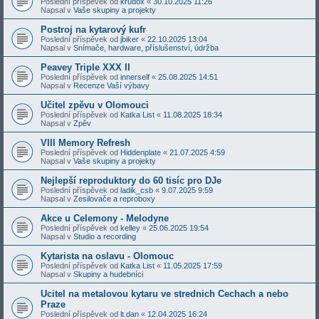
Poslední příspěvek od
krudox
«
30.10.2025 11:26
Napsal v
Vaše skupiny a projekty
Postroj na kytarový kufr
Poslední příspěvek od
jbiker
«
22.10.2025 13:04
Napsal v
Snímače, hardware, příslušenství, údržba
Peavey Triple XXX II
Poslední příspěvek od
innerself
«
25.08.2025 14:51
Napsal v
Recenze Vaší výbavy
Učitel zpěvu v Olomouci
Poslední příspěvek od
Katka List
«
11.08.2025 18:34
Napsal v
Zpěv
VIII Memory Refresh
Poslední příspěvek od
Hiddenplate
«
21.07.2025 4:59
Napsal v
Vaše skupiny a projekty
Nejlepší reproduktory do 60 tisíc pro DJe
Poslední příspěvek od
ladik_csb
«
9.07.2025 9:59
Napsal v
Zesilovače a reproboxy
Akce u Celemony - Melodyne
Poslední příspěvek od
kelley
«
25.06.2025 19:54
Napsal v
Studio a recording
Kytarista na oslavu - Olomouc
Poslední příspěvek od
Katka List
«
11.05.2025 17:59
Napsal v
Skupiny a hudebníci
Ucitel na metalovou kytaru ve strednich Cechach a nebo
Praze
Poslední příspěvek od
lt.dan
«
12.04.2025 16:24