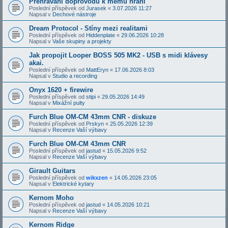
Přehrávání doprovodů k mému hraní
Poslední příspěvek od
Jurasek
«
3.07.2026 11:27
Napsal v
Dechové nástroje
Dream Protocol - Stíny mezi realitami
Poslední příspěvek od
Hiddenplate
«
29.06.2026 10:28
Napsal v
Vaše skupiny a projekty
Jak propojit Looper BOSS 505 MK2 - USB s midi klávesy
akai.
Poslední příspěvek od
MattEryn
«
17.06.2026 8:03
Napsal v
Studio a recording
Onyx 1620 + firewire
Poslední příspěvek od
stipi
«
29.05.2026 14:49
Napsal v
Mixážní pulty
Furch Blue OM-CM 43mm CNR - diskuze
Poslední příspěvek od
Prskyn
«
25.05.2026 12:39
Napsal v
Recenze Vaší výbavy
Furch Blue OM-CM 43mm CNR
Poslední příspěvek od
jastud
«
15.05.2026 9:52
Napsal v
Recenze Vaší výbavy
Girault Guitars
Poslední příspěvek od
wikxzen
«
14.05.2026 23:05
Napsal v
Elektrické kytary
Kernom Moho
Poslední příspěvek od
jastud
«
14.05.2026 10:21
Napsal v
Recenze Vaší výbavy
Kernom Ridge