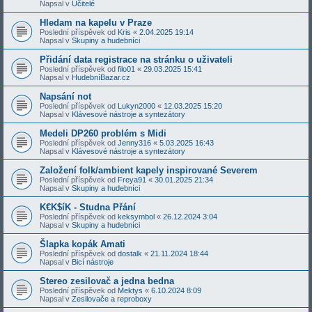
Napsal v
Učitelé
Hledam na kapelu v Praze
Poslední příspěvek od
Kris
«
2.04.2025 19:14
Napsal v
Skupiny a hudebníci
Přidání data registrace na stránku o uživateli
Poslední příspěvek od
filo01
«
29.03.2025 15:41
Napsal v
HudebníBazar.cz
Napsání not
Poslední příspěvek od
Lukyn2000
«
12.03.2025 15:20
Napsal v
Klávesové nástroje a syntezátory
Medeli DP260 problém s Midi
Poslední příspěvek od
Jenny316
«
5.03.2025 16:43
Napsal v
Klávesové nástroje a syntezátory
Založení folk/ambient kapely inspirované Severem
Poslední příspěvek od
Freya91
«
30.01.2025 21:34
Napsal v
Skupiny a hudebníci
K€K$íK - Studna Přání
Poslední příspěvek od
keksymbol
«
26.12.2024 3:04
Napsal v
Skupiny a hudebníci
Šlapka kopák Amati
Poslední příspěvek od
dostalk
«
21.11.2024 18:44
Napsal v
Bicí nástroje
Stereo zesilovač a jedna bedna
Poslední příspěvek od
Mektys
«
6.10.2024 8:09
Napsal v
Zesilovače a reproboxy