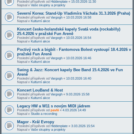
Poslední příspěvek od
Hiddenplate
«
15.03.2026 11:30
Napsal v
Vaše skupiny a projekty
Severní Korea: Stand-Up Vladimíra Váchala 31.3.2026 (Praha)
Poslední příspěvek od
Vargogh
«
10.03.2026 16:58
Napsal v
Kulturní akce
Koncert česko-holandské kapely Svatá voda (rockabilly)
25.4.2026 v pražské Fun Areně
Poslední příspěvek od
Vargogh
«
10.03.2026 16:54
Napsal v
Kulturní akce
Poctivý rock a bigbít - Fantomova Bolest vystoupí 18.4.2026 v
pražské Fun Areně
Poslední příspěvek od
Vargogh
«
10.03.2026 16:46
Napsal v
Kulturní akce
Swing & Jazz: Koncert kapely Bee Band 15.4.2026 ve Fun
Areně
Poslední příspěvek od
Vargogh
«
10.03.2026 16:40
Napsal v
Kulturní akce
Koncert LouBand & Host
Poslední příspěvek od
Vargogh
«
9.03.2026 15:58
Napsal v
Kulturní akce
Legacy HW a W11 s novým MIDI jádrem
Poslední příspěvek od
pavlii
«
4.03.2026 14:49
Napsal v
Studio a recording
Magor - Král Evropy
Poslední příspěvek od
Hiddenplate
«
3.03.2026 15:54
Napsal v
Vaše skupiny a projekty