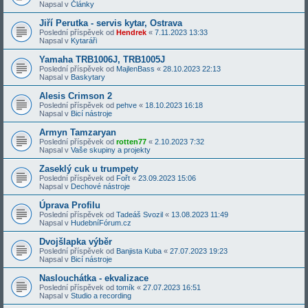
Napsal v
Články
Jiří Perutka - servis kytar, Ostrava
Poslední příspěvek od
Hendrek
«
7.11.2023 13:33
Napsal v
Kytaráři
Yamaha TRB1006J, TRB1005J
Poslední příspěvek od
MajlenBass
«
28.10.2023 22:13
Napsal v
Baskytary
Alesis Crimson 2
Poslední příspěvek od
pehve
«
18.10.2023 16:18
Napsal v
Bicí nástroje
Armyn Tamzaryan
Poslední příspěvek od
rotten77
«
2.10.2023 7:32
Napsal v
Vaše skupiny a projekty
Zaseklý cuk u trumpety
Poslední příspěvek od
Fořt
«
23.09.2023 15:06
Napsal v
Dechové nástroje
Úprava Profilu
Poslední příspěvek od
Tadeáš Svozil
«
13.08.2023 11:49
Napsal v
HudebníFórum.cz
Dvojšlapka výběr
Poslední příspěvek od
Banjista Kuba
«
27.07.2023 19:23
Napsal v
Bicí nástroje
Naslouchátka - ekvalizace
Poslední příspěvek od
tomík
«
27.07.2023 16:51
Napsal v
Studio a recording