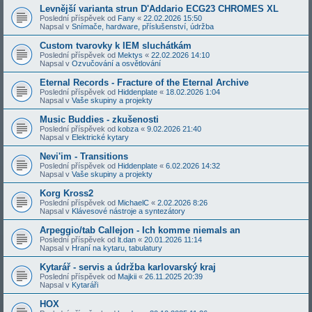
Levnější varianta strun D'Addario ECG23 CHROMES XL
Poslední příspěvek od
Fany
«
22.02.2026 15:50
Napsal v
Snímače, hardware, příslušenství, údržba
Custom tvarovky k IEM sluchátkám
Poslední příspěvek od
Mektys
«
22.02.2026 14:10
Napsal v
Ozvučování a osvětlování
Eternal Records - Fracture of the Eternal Archive
Poslední příspěvek od
Hiddenplate
«
18.02.2026 1:04
Napsal v
Vaše skupiny a projekty
Music Buddies - zkušenosti
Poslední příspěvek od
kobza
«
9.02.2026 21:40
Napsal v
Elektrické kytary
Nevi'im - Transitions
Poslední příspěvek od
Hiddenplate
«
6.02.2026 14:32
Napsal v
Vaše skupiny a projekty
Korg Kross2
Poslední příspěvek od
MichaelC
«
2.02.2026 8:26
Napsal v
Klávesové nástroje a syntezátory
Arpeggio/tab Callejon - Ich komme niemals an
Poslední příspěvek od
lt.dan
«
20.01.2026 11:14
Napsal v
Hraní na kytaru, tabulatury
Kytarář - servis a údržba karlovarský kraj
Poslední příspěvek od
Majkii
«
26.11.2025 20:39
Napsal v
Kytaráři
HOX