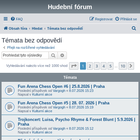
Hudební fórum
FAQ
Registrovat
Přihlásit se
H
Obsah fóra
Hledat
Témata bez odpovědí
l
Témata bez odpovědí
e
Přejít na rozšířené vyhledávání
d
Hledat
Pokročilé hledání
a
Stránka
1
z
10
1
2
3
4
5
10
Da
Vyhledávání nalezlo více než 1000 shod
t
…
Témata
Fun Arena Chess Open #6 | 25.8.2026 | Praha
Poslední příspěvek od
Vargogh
«
8.07.2026 15:23
Napsal v
Kulturní akce
Fun Arena Chess Open #5 | 28. 07. 2026 | Praha
Poslední příspěvek od
Vargogh
«
8.07.2026 15:19
Napsal v
Kulturní akce
Trojkoncert: Luisa, Psycho Rhyme & Forest Blunt | 5.9.2026 |
Praha
Poslední příspěvek od
Vargogh
«
8.07.2026 15:12
Napsal v
Kulturní akce