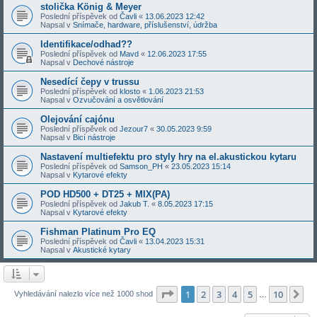
stolička König & Meyer
Poslední příspěvek od
Čavli
«
13.06.2023 12:42
Napsal v
Snímače, hardware, příslušenství, údržba
Identifikace/odhad??
Poslední příspěvek od
Mavd
«
12.06.2023 17:55
Napsal v
Dechové nástroje
Nesedící čepy v trussu
Poslední příspěvek od
klosto
«
1.06.2023 21:53
Napsal v
Ozvučování a osvětlování
Olejování cajónu
Poslední příspěvek od
Jezour7
«
30.05.2023 9:59
Napsal v
Bicí nástroje
Nastavení multiefektu pro styly hry na el.akustickou kytaru
Poslední příspěvek od
Samson_PH
«
23.05.2023 15:14
Napsal v
Kytarové efekty
POD HD500 + DT25 + MIX(PA)
Poslední příspěvek od
Jakub T.
«
8.05.2023 17:15
Napsal v
Kytarové efekty
Fishman Platinum Pro EQ
Poslední příspěvek od
Čavli
«
13.04.2023 15:31
Napsal v
Akustické kytary
Stránka
1
z
10
1
2
3
4
5
10
Da
Vyhledávání nalezlo více než 1000 shod
…