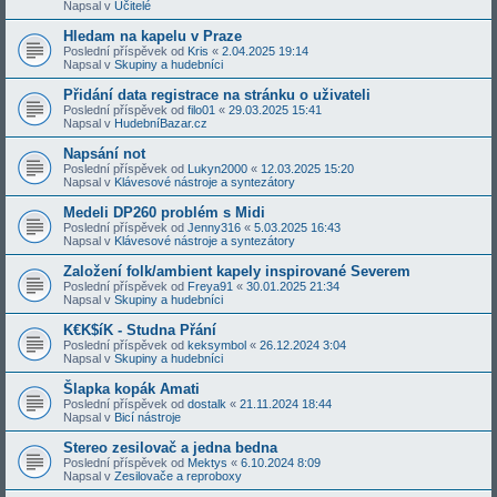
Napsal v
Učitelé
Hledam na kapelu v Praze
Poslední příspěvek od
Kris
«
2.04.2025 19:14
Napsal v
Skupiny a hudebníci
Přidání data registrace na stránku o uživateli
Poslední příspěvek od
filo01
«
29.03.2025 15:41
Napsal v
HudebníBazar.cz
Napsání not
Poslední příspěvek od
Lukyn2000
«
12.03.2025 15:20
Napsal v
Klávesové nástroje a syntezátory
Medeli DP260 problém s Midi
Poslední příspěvek od
Jenny316
«
5.03.2025 16:43
Napsal v
Klávesové nástroje a syntezátory
Založení folk/ambient kapely inspirované Severem
Poslední příspěvek od
Freya91
«
30.01.2025 21:34
Napsal v
Skupiny a hudebníci
K€K$íK - Studna Přání
Poslední příspěvek od
keksymbol
«
26.12.2024 3:04
Napsal v
Skupiny a hudebníci
Šlapka kopák Amati
Poslední příspěvek od
dostalk
«
21.11.2024 18:44
Napsal v
Bicí nástroje
Stereo zesilovač a jedna bedna
Poslední příspěvek od
Mektys
«
6.10.2024 8:09
Napsal v
Zesilovače a reproboxy