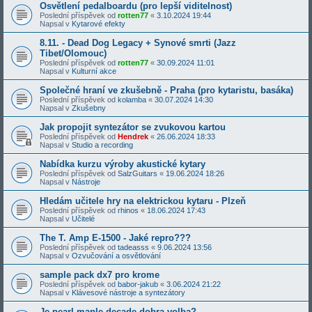
Osvětlení pedalboardu (pro lepší viditelnost)
Poslední příspěvek od
rotten77
«
3.10.2024 19:44
Napsal v
Kytarové efekty
8.11. - Dead Dog Legacy + Synové smrti (Jazz
Tibet/Olomouc)
Poslední příspěvek od
rotten77
«
30.09.2024 11:01
Napsal v
Kulturní akce
Společné hraní ve zkušebně - Praha (pro kytaristu, basáka)
Poslední příspěvek od
kolamba
«
30.07.2024 14:30
Napsal v
Zkušebny
Jak propojit syntezátor se zvukovou kartou
Poslední příspěvek od
Hendrek
«
26.06.2024 18:33
Napsal v
Studio a recording
Nabídka kurzu výroby akustické kytary
Poslední příspěvek od
SalzGuitars
«
19.06.2024 18:26
Napsal v
Nástroje
Hledám učitele hry na elektrickou kytaru - Plzeň
Poslední příspěvek od
rhinos
«
18.06.2024 17:43
Napsal v
Učitelé
The T. Amp E-1500 - Jaké repro???
Poslední příspěvek od
tadeasss
«
9.06.2024 13:56
Napsal v
Ozvučování a osvětlování
sample pack dx7 pro krome
Poslední příspěvek od
babor-jakub
«
3.06.2024 21:22
Napsal v
Klávesové nástroje a syntezátory
Je pearl maple decade dobra volba?