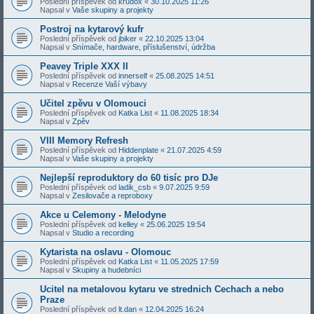
Poslední příspěvek od
krudox
«
30.10.2025 11:26
Napsal v
Vaše skupiny a projekty
Postroj na kytarový kufr
Poslední příspěvek od
jbiker
«
22.10.2025 13:04
Napsal v
Snímače, hardware, příslušenství, údržba
Peavey Triple XXX II
Poslední příspěvek od
innerself
«
25.08.2025 14:51
Napsal v
Recenze Vaší výbavy
Učitel zpěvu v Olomouci
Poslední příspěvek od
Katka List
«
11.08.2025 18:34
Napsal v
Zpěv
VIII Memory Refresh
Poslední příspěvek od
Hiddenplate
«
21.07.2025 4:59
Napsal v
Vaše skupiny a projekty
Nejlepší reproduktory do 60 tisíc pro DJe
Poslední příspěvek od
ladik_csb
«
9.07.2025 9:59
Napsal v
Zesilovače a reproboxy
Akce u Celemony - Melodyne
Poslední příspěvek od
kelley
«
25.06.2025 19:54
Napsal v
Studio a recording
Kytarista na oslavu - Olomouc
Poslední příspěvek od
Katka List
«
11.05.2025 17:59
Napsal v
Skupiny a hudebníci
Ucitel na metalovou kytaru ve strednich Cechach a nebo
Praze
Poslední příspěvek od
lt.dan
«
12.04.2025 16:24