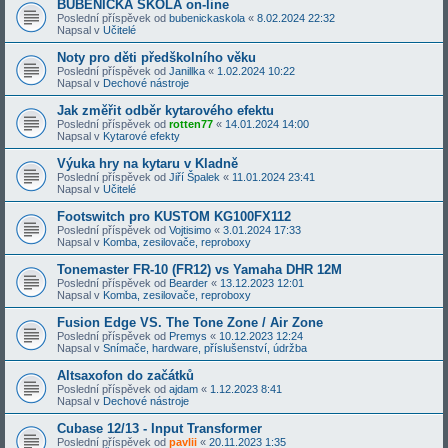
BUBENICKÁ ŠKOLA on-line
Poslední příspěvek od
bubenickaskola
«
8.02.2024 22:32
Napsal v
Učitelé
Noty pro děti předškolního věku
Poslední příspěvek od
Janillka
«
1.02.2024 10:22
Napsal v
Dechové nástroje
Jak změřit odběr kytarového efektu
Poslední příspěvek od
rotten77
«
14.01.2024 14:00
Napsal v
Kytarové efekty
Výuka hry na kytaru v Kladně
Poslední příspěvek od
Jiří Špalek
«
11.01.2024 23:41
Napsal v
Učitelé
Footswitch pro KUSTOM KG100FX112
Poslední příspěvek od
Vojtisimo
«
3.01.2024 17:33
Napsal v
Komba, zesilovače, reproboxy
Tonemaster FR-10 (FR12) vs Yamaha DHR 12M
Poslední příspěvek od
Bearder
«
13.12.2023 12:01
Napsal v
Komba, zesilovače, reproboxy
Fusion Edge VS. The Tone Zone / Air Zone
Poslední příspěvek od
Premys
«
10.12.2023 12:24
Napsal v
Snímače, hardware, příslušenství, údržba
Altsaxofon do začátků
Poslední příspěvek od
ajdam
«
1.12.2023 8:41
Napsal v
Dechové nástroje
Cubase 12/13 - Input Transformer
Poslední příspěvek od
pavlii
«
20.11.2023 1:35