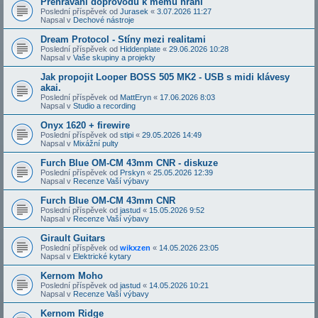
Přehrávání doprovodů k mému hraní
Poslední příspěvek od
Jurasek
«
3.07.2026 11:27
Napsal v
Dechové nástroje
Dream Protocol - Stíny mezi realitami
Poslední příspěvek od
Hiddenplate
«
29.06.2026 10:28
Napsal v
Vaše skupiny a projekty
Jak propojit Looper BOSS 505 MK2 - USB s midi klávesy
akai.
Poslední příspěvek od
MattEryn
«
17.06.2026 8:03
Napsal v
Studio a recording
Onyx 1620 + firewire
Poslední příspěvek od
stipi
«
29.05.2026 14:49
Napsal v
Mixážní pulty
Furch Blue OM-CM 43mm CNR - diskuze
Poslední příspěvek od
Prskyn
«
25.05.2026 12:39
Napsal v
Recenze Vaší výbavy
Furch Blue OM-CM 43mm CNR
Poslední příspěvek od
jastud
«
15.05.2026 9:52
Napsal v
Recenze Vaší výbavy
Girault Guitars
Poslední příspěvek od
wikxzen
«
14.05.2026 23:05
Napsal v
Elektrické kytary
Kernom Moho
Poslední příspěvek od
jastud
«
14.05.2026 10:21
Napsal v
Recenze Vaší výbavy
Kernom Ridge