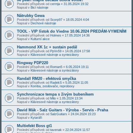
Poslední příspěvek od
cermja
«
31.05.2024 19:32
Napsal v
Bicí nástroje
Nátrubky Gewa
Poslední příspěvek od
Scorp97
«
18.05.2024 4:04
Napsal v
Dechové nástroje
TOOL - VIP lístok do Viedne 10.06.2024 PREDÁM-VYMENÍM
Poslední příspěvek od
Holmes
«
17.05.2024 14:36
Napsal v
Kulturní akce
Hammond XK 1c + sustain pedál
Poslední příspěvek od
PpVv59
«
14.05.2024 17:58
Napsal v
Klávesové nástroje a syntezátory
Ringway PDP220
Poslední příspěvek od
Roman5
«
6.05.2024 19:11
Napsal v
Klávesové nástroje a syntezátory
Randall RM20 - efektová smyčka
Poslední příspěvek od
RadekS
«
5.05.2024 11:05
Napsal v
Komba, zesilovače, reproboxy
Synchronizace tempa s živým bubeníkem
Poslední příspěvek od
Milo
«
1.05.2024 13:34
Napsal v
Klávesové nástroje a syntezátory
David Mák - Salz Guitars - Výroba - Servis - Praha
Poslední příspěvek od
SalzGuitars
«
24.04.2024 15:23
Napsal v
Kytaráři
Multiefekt Boss gt1
Poslední příspěvek od
tavenak
«
22.04.2024 11:57