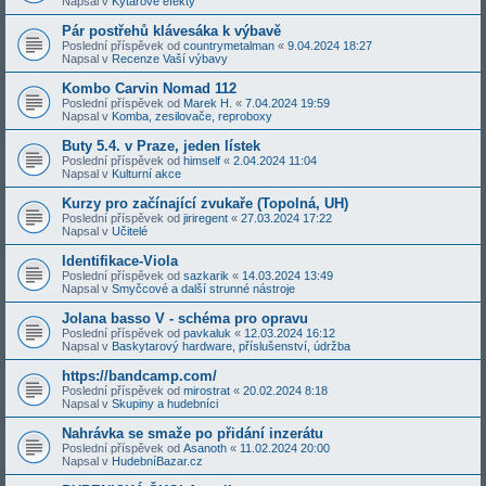
Napsal v
Kytarové efekty
Pár postřehů klávesáka k výbavě
Poslední příspěvek od
countrymetalman
«
9.04.2024 18:27
Napsal v
Recenze Vaší výbavy
Kombo Carvin Nomad 112
Poslední příspěvek od
Marek H.
«
7.04.2024 19:59
Napsal v
Komba, zesilovače, reproboxy
Buty 5.4. v Praze, jeden lístek
Poslední příspěvek od
himself
«
2.04.2024 11:04
Napsal v
Kulturní akce
Kurzy pro začínající zvukaře (Topolná, UH)
Poslední příspěvek od
jiriregent
«
27.03.2024 17:22
Napsal v
Učitelé
Identifikace-Viola
Poslední příspěvek od
sazkarik
«
14.03.2024 13:49
Napsal v
Smyčcové a další strunné nástroje
Jolana basso V - schéma pro opravu
Poslední příspěvek od
pavkaluk
«
12.03.2024 16:12
Napsal v
Baskytarový hardware, příslušenství, údržba
https://bandcamp.com/
Poslední příspěvek od
mirostrat
«
20.02.2024 8:18
Napsal v
Skupiny a hudebníci
Nahrávka se smaže po přidání inzerátu
Poslední příspěvek od
Asanoth
«
11.02.2024 20:00
Napsal v
HudebníBazar.cz