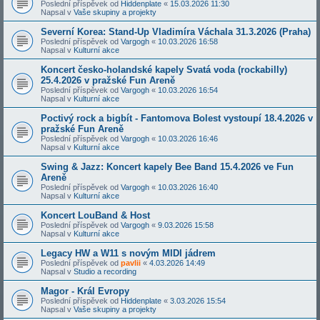
Poslední příspěvek od
Hiddenplate
«
15.03.2026 11:30
Napsal v
Vaše skupiny a projekty
Severní Korea: Stand-Up Vladimíra Váchala 31.3.2026 (Praha)
Poslední příspěvek od
Vargogh
«
10.03.2026 16:58
Napsal v
Kulturní akce
Koncert česko-holandské kapely Svatá voda (rockabilly)
25.4.2026 v pražské Fun Areně
Poslední příspěvek od
Vargogh
«
10.03.2026 16:54
Napsal v
Kulturní akce
Poctivý rock a bigbít - Fantomova Bolest vystoupí 18.4.2026 v
pražské Fun Areně
Poslední příspěvek od
Vargogh
«
10.03.2026 16:46
Napsal v
Kulturní akce
Swing & Jazz: Koncert kapely Bee Band 15.4.2026 ve Fun
Areně
Poslední příspěvek od
Vargogh
«
10.03.2026 16:40
Napsal v
Kulturní akce
Koncert LouBand & Host
Poslední příspěvek od
Vargogh
«
9.03.2026 15:58
Napsal v
Kulturní akce
Legacy HW a W11 s novým MIDI jádrem
Poslední příspěvek od
pavlii
«
4.03.2026 14:49
Napsal v
Studio a recording
Magor - Král Evropy
Poslední příspěvek od
Hiddenplate
«
3.03.2026 15:54
Napsal v
Vaše skupiny a projekty