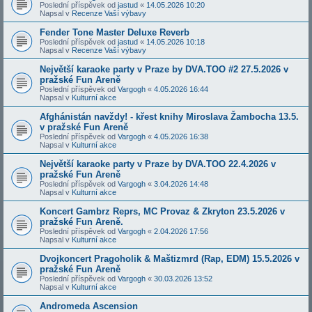
Poslední příspěvek od
jastud
«
14.05.2026 10:20
Napsal v
Recenze Vaší výbavy
Fender Tone Master Deluxe Reverb
Poslední příspěvek od
jastud
«
14.05.2026 10:18
Napsal v
Recenze Vaší výbavy
Největší karaoke party v Praze by DVA.TOO #2 27.5.2026 v
pražské Fun Areně
Poslední příspěvek od
Vargogh
«
4.05.2026 16:44
Napsal v
Kulturní akce
Afghánistán navždy! - křest knihy Miroslava Žambocha 13.5.
v pražské Fun Areně
Poslední příspěvek od
Vargogh
«
4.05.2026 16:38
Napsal v
Kulturní akce
Největší karaoke party v Praze by DVA.TOO 22.4.2026 v
pražské Fun Areně
Poslední příspěvek od
Vargogh
«
3.04.2026 14:48
Napsal v
Kulturní akce
Koncert Gambrz Reprs, MC Provaz & Zkryton 23.5.2026 v
pražské Fun Areně.
Poslední příspěvek od
Vargogh
«
2.04.2026 17:56
Napsal v
Kulturní akce
Dvojkoncert Pragoholik & Maštizmrd (Rap, EDM) 15.5.2026 v
pražské Fun Areně
Poslední příspěvek od
Vargogh
«
30.03.2026 13:52
Napsal v
Kulturní akce
Andromeda Ascension