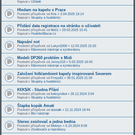
Napsal v
Učitelé
Hledam na kapelu v Praze
Poslední příspěvek od
Kris
«
2.04.2025 19:14
Napsal v
Skupiny a hudebníci
Přidání data registrace na stránku o uživateli
Poslední příspěvek od
filo01
«
29.03.2025 15:41
Napsal v
HudebníBazar.cz
Napsání not
Poslední příspěvek od
Lukyn2000
«
12.03.2025 15:20
Napsal v
Klávesové nástroje a syntezátory
Medeli DP260 problém s Midi
Poslední příspěvek od
Jenny316
«
5.03.2025 16:43
Napsal v
Klávesové nástroje a syntezátory
Založení folk/ambient kapely inspirované Severem
Poslední příspěvek od
Freya91
«
30.01.2025 21:34
Napsal v
Skupiny a hudebníci
K€K$íK - Studna Přání
Poslední příspěvek od
keksymbol
«
26.12.2024 3:04
Napsal v
Skupiny a hudebníci
Šlapka kopák Amati
Poslední příspěvek od
dostalk
«
21.11.2024 18:44
Napsal v
Bicí nástroje
Stereo zesilovač a jedna bedna
Poslední příspěvek od
Mektys
«
6.10.2024 8:09
Napsal v
Zesilovače a reproboxy