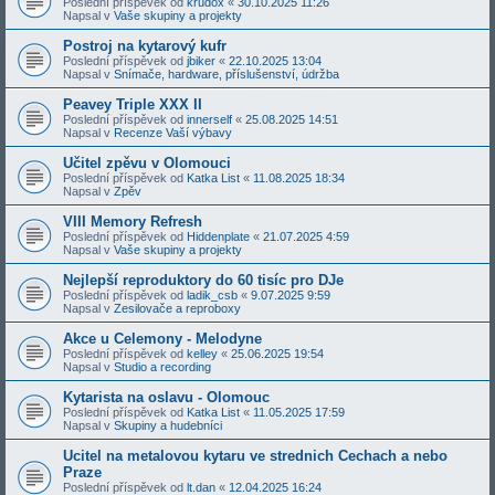
Poslední příspěvek od
krudox
«
30.10.2025 11:26
Napsal v
Vaše skupiny a projekty
Postroj na kytarový kufr
Poslední příspěvek od
jbiker
«
22.10.2025 13:04
Napsal v
Snímače, hardware, příslušenství, údržba
Peavey Triple XXX II
Poslední příspěvek od
innerself
«
25.08.2025 14:51
Napsal v
Recenze Vaší výbavy
Učitel zpěvu v Olomouci
Poslední příspěvek od
Katka List
«
11.08.2025 18:34
Napsal v
Zpěv
VIII Memory Refresh
Poslední příspěvek od
Hiddenplate
«
21.07.2025 4:59
Napsal v
Vaše skupiny a projekty
Nejlepší reproduktory do 60 tisíc pro DJe
Poslední příspěvek od
ladik_csb
«
9.07.2025 9:59
Napsal v
Zesilovače a reproboxy
Akce u Celemony - Melodyne
Poslední příspěvek od
kelley
«
25.06.2025 19:54
Napsal v
Studio a recording
Kytarista na oslavu - Olomouc
Poslední příspěvek od
Katka List
«
11.05.2025 17:59
Napsal v
Skupiny a hudebníci
Ucitel na metalovou kytaru ve strednich Cechach a nebo
Praze
Poslední příspěvek od
lt.dan
«
12.04.2025 16:24