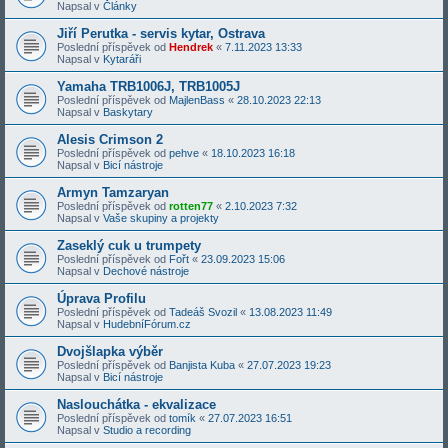
Napsal v
Články
Jiří Perutka - servis kytar, Ostrava
Poslední příspěvek od
Hendrek
«
7.11.2023 13:33
Napsal v
Kytaráři
Yamaha TRB1006J, TRB1005J
Poslední příspěvek od
MajlenBass
«
28.10.2023 22:13
Napsal v
Baskytary
Alesis Crimson 2
Poslední příspěvek od
pehve
«
18.10.2023 16:18
Napsal v
Bicí nástroje
Armyn Tamzaryan
Poslední příspěvek od
rotten77
«
2.10.2023 7:32
Napsal v
Vaše skupiny a projekty
Zaseklý cuk u trumpety
Poslední příspěvek od
Fořt
«
23.09.2023 15:06
Napsal v
Dechové nástroje
Úprava Profilu
Poslední příspěvek od
Tadeáš Svozil
«
13.08.2023 11:49
Napsal v
HudebníFórum.cz
Dvojšlapka výběr
Poslední příspěvek od
Banjista Kuba
«
27.07.2023 19:23
Napsal v
Bicí nástroje
Naslouchátka - ekvalizace
Poslední příspěvek od
tomík
«
27.07.2023 16:51
Napsal v
Studio a recording