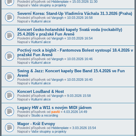
Poslední příspěvek od
Hiddenplate
«
15.03.2026 11:30
Napsal v
Vaše skupiny a projekty
Severní Korea: Stand-Up Vladimíra Váchala 31.3.2026 (Praha)
Poslední příspěvek od
Vargogh
«
10.03.2026 16:58
Napsal v
Kulturní akce
Koncert česko-holandské kapely Svatá voda (rockabilly)
25.4.2026 v pražské Fun Areně
Poslední příspěvek od
Vargogh
«
10.03.2026 16:54
Napsal v
Kulturní akce
Poctivý rock a bigbít - Fantomova Bolest vystoupí 18.4.2026 v
pražské Fun Areně
Poslední příspěvek od
Vargogh
«
10.03.2026 16:46
Napsal v
Kulturní akce
Swing & Jazz: Koncert kapely Bee Band 15.4.2026 ve Fun
Areně
Poslední příspěvek od
Vargogh
«
10.03.2026 16:40
Napsal v
Kulturní akce
Koncert LouBand & Host
Poslední příspěvek od
Vargogh
«
9.03.2026 15:58
Napsal v
Kulturní akce
Legacy HW a W11 s novým MIDI jádrem
Poslední příspěvek od
pavlii
«
4.03.2026 14:49
Napsal v
Studio a recording
Magor - Král Evropy
Poslední příspěvek od
Hiddenplate
«
3.03.2026 15:54
Napsal v
Vaše skupiny a projekty