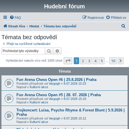
Hudební fórum
FAQ
Registrovat
Přihlásit se
H
Obsah fóra
Hledat
Témata bez odpovědí
l
Témata bez odpovědí
e
Přejít na rozšířené vyhledávání
d
Hledat
Pokročilé hledání
a
Stránka
1
z
10
1
2
3
4
5
10
Da
Vyhledávání nalezlo více než 1000 shod
t
…
Témata
Fun Arena Chess Open #6 | 25.8.2026 | Praha
Poslední příspěvek od
Vargogh
«
8.07.2026 15:23
Napsal v
Kulturní akce
Fun Arena Chess Open #5 | 28. 07. 2026 | Praha
Poslední příspěvek od
Vargogh
«
8.07.2026 15:19
Napsal v
Kulturní akce
Trojkoncert: Luisa, Psycho Rhyme & Forest Blunt | 5.9.2026 |
Praha
Poslední příspěvek od
Vargogh
«
8.07.2026 15:12
Napsal v
Kulturní akce