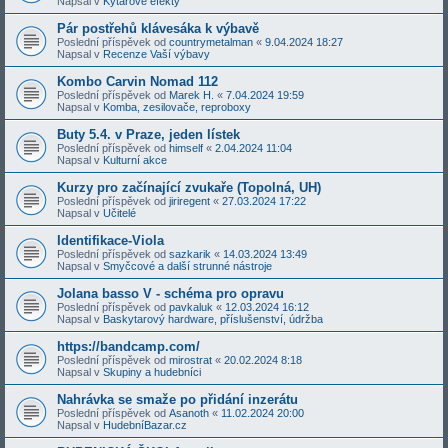
Napsal v
Kytarové efekty
Pár postřehů klávesáka k výbavě
Poslední příspěvek od
countrymetalman
«
9.04.2024 18:27
Napsal v
Recenze Vaší výbavy
Kombo Carvin Nomad 112
Poslední příspěvek od
Marek H.
«
7.04.2024 19:59
Napsal v
Komba, zesilovače, reproboxy
Buty 5.4. v Praze, jeden lístek
Poslední příspěvek od
himself
«
2.04.2024 11:04
Napsal v
Kulturní akce
Kurzy pro začínající zvukaře (Topolná, UH)
Poslední příspěvek od
jiriregent
«
27.03.2024 17:22
Napsal v
Učitelé
Identifikace-Viola
Poslední příspěvek od
sazkarik
«
14.03.2024 13:49
Napsal v
Smyčcové a další strunné nástroje
Jolana basso V - schéma pro opravu
Poslední příspěvek od
pavkaluk
«
12.03.2024 16:12
Napsal v
Baskytarový hardware, příslušenství, údržba
https://bandcamp.com/
Poslední příspěvek od
mirostrat
«
20.02.2024 8:18
Napsal v
Skupiny a hudebníci
Nahrávka se smaže po přidání inzerátu
Poslední příspěvek od
Asanoth
«
11.02.2024 20:00
Napsal v
HudebníBazar.cz