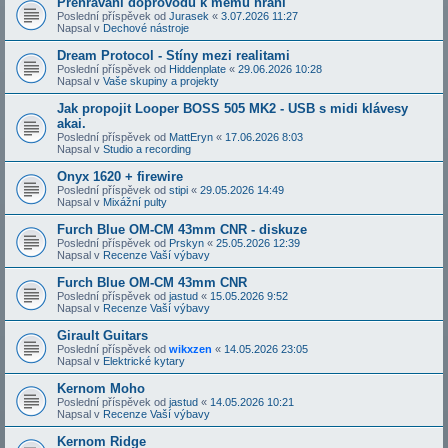
Přehrávání doprovodů k mému hraní
Poslední příspěvek od
Jurasek
«
3.07.2026 11:27
Napsal v
Dechové nástroje
Dream Protocol - Stíny mezi realitami
Poslední příspěvek od
Hiddenplate
«
29.06.2026 10:28
Napsal v
Vaše skupiny a projekty
Jak propojit Looper BOSS 505 MK2 - USB s midi klávesy
akai.
Poslední příspěvek od
MattEryn
«
17.06.2026 8:03
Napsal v
Studio a recording
Onyx 1620 + firewire
Poslední příspěvek od
stipi
«
29.05.2026 14:49
Napsal v
Mixážní pulty
Furch Blue OM-CM 43mm CNR - diskuze
Poslední příspěvek od
Prskyn
«
25.05.2026 12:39
Napsal v
Recenze Vaší výbavy
Furch Blue OM-CM 43mm CNR
Poslední příspěvek od
jastud
«
15.05.2026 9:52
Napsal v
Recenze Vaší výbavy
Girault Guitars
Poslední příspěvek od
wikxzen
«
14.05.2026 23:05
Napsal v
Elektrické kytary
Kernom Moho
Poslední příspěvek od
jastud
«
14.05.2026 10:21
Napsal v
Recenze Vaší výbavy
Kernom Ridge