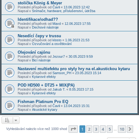
stolička König & Meyer
Poslední příspěvek od
Čavli
«
13.06.2023 12:42
Napsal v
Snímače, hardware, příslušenství, údržba
Identifikace/odhad??
Poslední příspěvek od
Mavd
«
12.06.2023 17:55
Napsal v
Dechové nástroje
Nesedící čepy v trussu
Poslední příspěvek od
klosto
«
1.06.2023 21:53
Napsal v
Ozvučování a osvětlování
Olejování cajónu
Poslední příspěvek od
Jezour7
«
30.05.2023 9:59
Napsal v
Bicí nástroje
Nastavení multiefektu pro styly hry na el.akustickou kytaru
Poslední příspěvek od
Samson_PH
«
23.05.2023 15:14
Napsal v
Kytarové efekty
POD HD500 + DT25 + MIX(PA)
Poslední příspěvek od
Jakub T.
«
8.05.2023 17:15
Napsal v
Kytarové efekty
Fishman Platinum Pro EQ
Poslední příspěvek od
Čavli
«
13.04.2023 15:31
Napsal v
Akustické kytary
Stránka
1
z
10
1
2
3
4
5
10
Da
Vyhledávání nalezlo více než 1000 shod
…