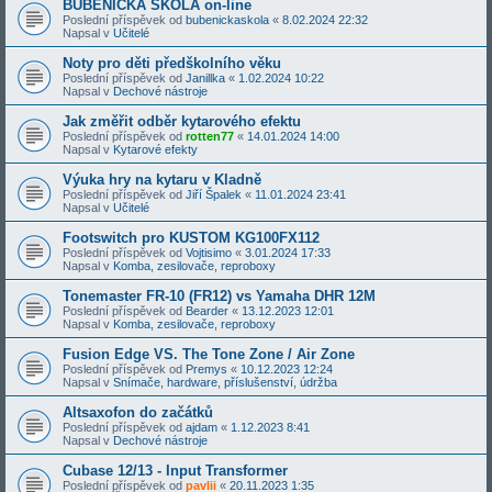
BUBENICKÁ ŠKOLA on-line
Poslední příspěvek od
bubenickaskola
«
8.02.2024 22:32
Napsal v
Učitelé
Noty pro děti předškolního věku
Poslední příspěvek od
Janillka
«
1.02.2024 10:22
Napsal v
Dechové nástroje
Jak změřit odběr kytarového efektu
Poslední příspěvek od
rotten77
«
14.01.2024 14:00
Napsal v
Kytarové efekty
Výuka hry na kytaru v Kladně
Poslední příspěvek od
Jiří Špalek
«
11.01.2024 23:41
Napsal v
Učitelé
Footswitch pro KUSTOM KG100FX112
Poslední příspěvek od
Vojtisimo
«
3.01.2024 17:33
Napsal v
Komba, zesilovače, reproboxy
Tonemaster FR-10 (FR12) vs Yamaha DHR 12M
Poslední příspěvek od
Bearder
«
13.12.2023 12:01
Napsal v
Komba, zesilovače, reproboxy
Fusion Edge VS. The Tone Zone / Air Zone
Poslední příspěvek od
Premys
«
10.12.2023 12:24
Napsal v
Snímače, hardware, příslušenství, údržba
Altsaxofon do začátků
Poslední příspěvek od
ajdam
«
1.12.2023 8:41
Napsal v
Dechové nástroje
Cubase 12/13 - Input Transformer
Poslední příspěvek od
pavlii
«
20.11.2023 1:35