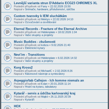
Levnější varianta strun D'Addario ECG23 CHROMES XL
Poslední příspěvek od
Fany
«
22.02.2026 15:50
Napsal v
Snímače, hardware, příslušenství, údržba
Custom tvarovky k IEM sluchátkám
Poslední příspěvek od
Mektys
«
22.02.2026 14:10
Napsal v
Ozvučování a osvětlování
Eternal Records - Fracture of the Eternal Archive
Poslední příspěvek od
Hiddenplate
«
18.02.2026 1:04
Napsal v
Vaše skupiny a projekty
Music Buddies - zkušenosti
Poslední příspěvek od
kobza
«
9.02.2026 21:40
Napsal v
Elektrické kytary
Nevi'im - Transitions
Poslední příspěvek od
Hiddenplate
«
6.02.2026 14:32
Napsal v
Vaše skupiny a projekty
Korg Kross2
Poslední příspěvek od
MichaelC
«
2.02.2026 8:26
Napsal v
Klávesové nástroje a syntezátory
Arpeggio/tab Callejon - Ich komme niemals an
Poslední příspěvek od
lt.dan
«
20.01.2026 11:14
Napsal v
Hraní na kytaru, tabulatury
Kytarář - servis a údržba karlovarský kraj
Poslední příspěvek od
Majkii
«
26.11.2025 20:39
Napsal v
Kytaráři
HOX