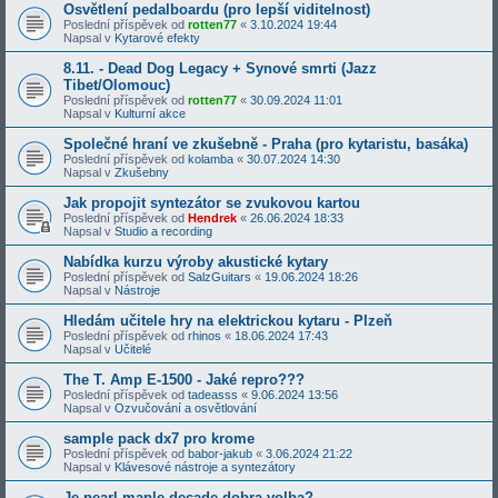
Osvětlení pedalboardu (pro lepší viditelnost)
Poslední příspěvek od
rotten77
«
3.10.2024 19:44
Napsal v
Kytarové efekty
8.11. - Dead Dog Legacy + Synové smrti (Jazz
Tibet/Olomouc)
Poslední příspěvek od
rotten77
«
30.09.2024 11:01
Napsal v
Kulturní akce
Společné hraní ve zkušebně - Praha (pro kytaristu, basáka)
Poslední příspěvek od
kolamba
«
30.07.2024 14:30
Napsal v
Zkušebny
Jak propojit syntezátor se zvukovou kartou
Poslední příspěvek od
Hendrek
«
26.06.2024 18:33
Napsal v
Studio a recording
Nabídka kurzu výroby akustické kytary
Poslední příspěvek od
SalzGuitars
«
19.06.2024 18:26
Napsal v
Nástroje
Hledám učitele hry na elektrickou kytaru - Plzeň
Poslední příspěvek od
rhinos
«
18.06.2024 17:43
Napsal v
Učitelé
The T. Amp E-1500 - Jaké repro???
Poslední příspěvek od
tadeasss
«
9.06.2024 13:56
Napsal v
Ozvučování a osvětlování
sample pack dx7 pro krome
Poslední příspěvek od
babor-jakub
«
3.06.2024 21:22
Napsal v
Klávesové nástroje a syntezátory
Je pearl maple decade dobra volba?