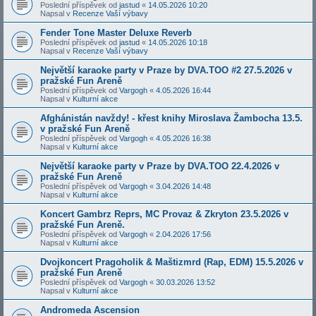
Poslední příspěvek od
jastud
«
14.05.2026 10:20
Napsal v
Recenze Vaší výbavy
Fender Tone Master Deluxe Reverb
Poslední příspěvek od
jastud
«
14.05.2026 10:18
Napsal v
Recenze Vaší výbavy
Největší karaoke party v Praze by DVA.TOO #2 27.5.2026 v
pražské Fun Areně
Poslední příspěvek od
Vargogh
«
4.05.2026 16:44
Napsal v
Kulturní akce
Afghánistán navždy! - křest knihy Miroslava Žambocha 13.5.
v pražské Fun Areně
Poslední příspěvek od
Vargogh
«
4.05.2026 16:38
Napsal v
Kulturní akce
Největší karaoke party v Praze by DVA.TOO 22.4.2026 v
pražské Fun Areně
Poslední příspěvek od
Vargogh
«
3.04.2026 14:48
Napsal v
Kulturní akce
Koncert Gambrz Reprs, MC Provaz & Zkryton 23.5.2026 v
pražské Fun Areně.
Poslední příspěvek od
Vargogh
«
2.04.2026 17:56
Napsal v
Kulturní akce
Dvojkoncert Pragoholik & Maštizmrd (Rap, EDM) 15.5.2026 v
pražské Fun Areně
Poslední příspěvek od
Vargogh
«
30.03.2026 13:52
Napsal v
Kulturní akce
Andromeda Ascension