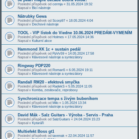
Poslední příspěvek od
cermja
«
31.05.2024 19:32
Napsal v
Bicí nástroje
Nátrubky Gewa
Poslední příspěvek od
Scorp97
«
18.05.2024 4:04
Napsal v
Dechové nástroje
TOOL - VIP lístok do Viedne 10.06.2024 PREDÁM-VYMENÍM
Poslední příspěvek od
Holmes
«
17.05.2024 14:36
Napsal v
Kulturní akce
Hammond XK 1c + sustain pedál
Poslední příspěvek od
PpVv59
«
14.05.2024 17:58
Napsal v
Klávesové nástroje a syntezátory
Ringway PDP220
Poslední příspěvek od
Roman5
«
6.05.2024 19:11
Napsal v
Klávesové nástroje a syntezátory
Randall RM20 - efektová smyčka
Poslední příspěvek od
RadekS
«
5.05.2024 11:05
Napsal v
Komba, zesilovače, reproboxy
Synchronizace tempa s živým bubeníkem
Poslední příspěvek od
Milo
«
1.05.2024 13:34
Napsal v
Klávesové nástroje a syntezátory
David Mák - Salz Guitars - Výroba - Servis - Praha
Poslední příspěvek od
SalzGuitars
«
24.04.2024 15:23
Napsal v
Kytaráři
Multiefekt Boss gt1
Poslední příspěvek od
tavenak
«
22.04.2024 11:57