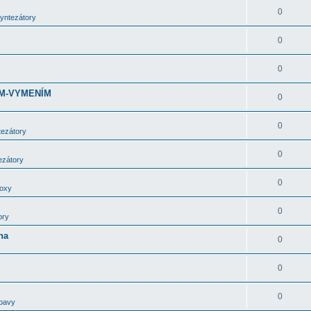
0
syntezátory
0
0
DÁM-VYMENÍM
0
0
tezátory
0
ezátory
0
boxy
0
ory
ha
0
0
0
bavy