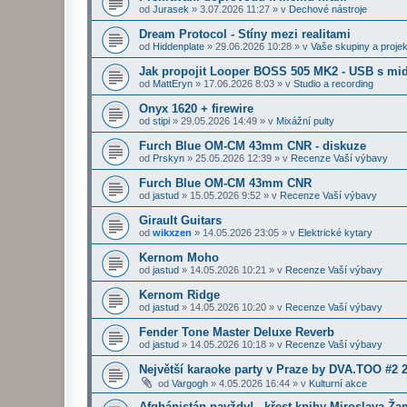
od
Jurasek
»
3.07.2026 11:27
» v
Dechové nástroje
Dream Protocol - Stíny mezi realitami
od
Hiddenplate
»
29.06.2026 10:28
» v
Vaše skupiny a projek
Jak propojit Looper BOSS 505 MK2 - USB s midi
od
MattEryn
»
17.06.2026 8:03
» v
Studio a recording
Onyx 1620 + firewire
od
stipi
»
29.05.2026 14:49
» v
Mixážní pulty
Furch Blue OM-CM 43mm CNR - diskuze
od
Prskyn
»
25.05.2026 12:39
» v
Recenze Vaší výbavy
Furch Blue OM-CM 43mm CNR
od
jastud
»
15.05.2026 9:52
» v
Recenze Vaší výbavy
Girault Guitars
od
wikxzen
»
14.05.2026 23:05
» v
Elektrické kytary
Kernom Moho
od
jastud
»
14.05.2026 10:21
» v
Recenze Vaší výbavy
Kernom Ridge
od
jastud
»
14.05.2026 10:20
» v
Recenze Vaší výbavy
Fender Tone Master Deluxe Reverb
od
jastud
»
14.05.2026 10:18
» v
Recenze Vaší výbavy
Největší karaoke party v Praze by DVA.TOO #2 
od
Vargogh
»
4.05.2026 16:44
» v
Kulturní akce
Afghánistán navždy! - křest knihy Miroslava Ž