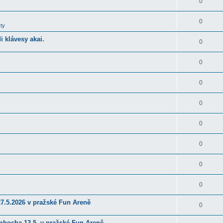
0
0
ty
 klávesy akai.
0
0
0
0
0
0
0
0
27.5.2026 v pražské Fun Areně
0
ambocha 13.5. v pražské Fun Areně