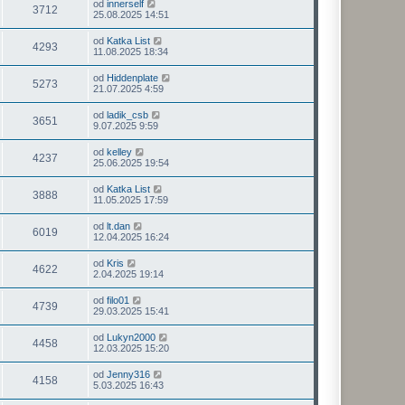
od
innerself
3712
25.08.2025 14:51
od
Katka List
4293
11.08.2025 18:34
od
Hiddenplate
5273
21.07.2025 4:59
od
ladik_csb
3651
9.07.2025 9:59
od
kelley
4237
25.06.2025 19:54
od
Katka List
3888
11.05.2025 17:59
od
lt.dan
6019
12.04.2025 16:24
od
Kris
4622
2.04.2025 19:14
od
filo01
4739
29.03.2025 15:41
od
Lukyn2000
4458
12.03.2025 15:20
od
Jenny316
4158
5.03.2025 16:43