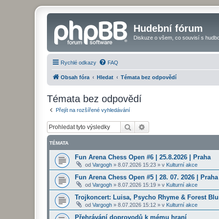
Hudební fórum
Diskuze o všem, co souvisí s hudbo
Rychlé odkazy
FAQ
Obsah fóra
Hledat
Témata bez odpovědí
Témata bez odpovědí
Přejít na rozšířené vyhledávání
Hledat
Pokročilé hledání
TÉMATA
Fun Arena Chess Open #6 | 25.8.2026 | Praha
od
Vargogh
»
8.07.2026 15:23
» v
Kulturní akce
Fun Arena Chess Open #5 | 28. 07. 2026 | Praha
od
Vargogh
»
8.07.2026 15:19
» v
Kulturní akce
Trojkoncert: Luisa, Psycho Rhyme & Forest Blun
od
Vargogh
»
8.07.2026 15:12
» v
Kulturní akce
Přehrávání doprovodů k mému hraní