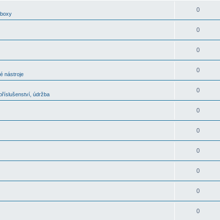
0
oboxy
0
0
0
é nástroje
0
říslušenství, údržba
0
0
0
0
0
0