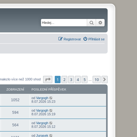
Hledat
Pokročilé hledání
Registrovat
Přihlásit se
Stránka
1
z
10
1
2
3
4
5
10
Další
nalezlo více než 1000 shod
…
ZOBRAZENÍ
POSLEDNÍ PŘÍSPĚVEK
od
Vargogh
1052
8.07.2026 15:23
od
Vargogh
594
8.07.2026 15:19
od
Vargogh
564
8.07.2026 15:12
od
Jurasek