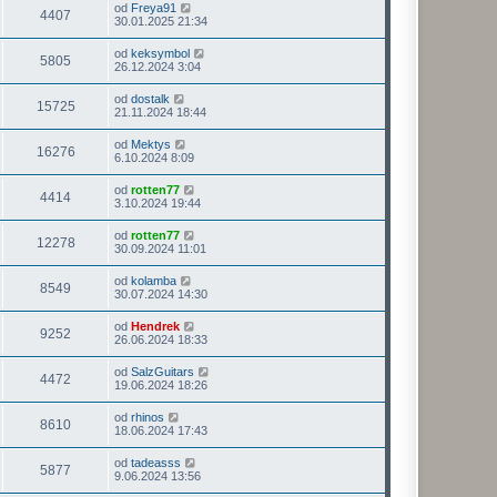
od
Freya91
4407
30.01.2025 21:34
od
keksymbol
5805
26.12.2024 3:04
od
dostalk
15725
21.11.2024 18:44
od
Mektys
16276
6.10.2024 8:09
od
rotten77
4414
3.10.2024 19:44
od
rotten77
12278
30.09.2024 11:01
od
kolamba
8549
30.07.2024 14:30
od
Hendrek
9252
26.06.2024 18:33
od
SalzGuitars
4472
19.06.2024 18:26
od
rhinos
8610
18.06.2024 17:43
od
tadeasss
5877
9.06.2024 13:56