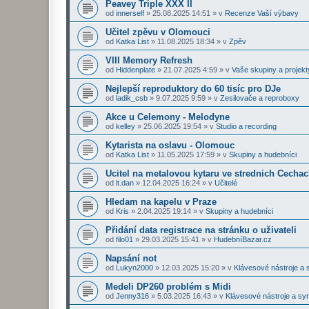
Peavey Triple XXX II
od
innerself
»
25.08.2025 14:51
» v
Recenze Vaší výbavy
Učitel zpěvu v Olomouci
od
Katka List
»
11.08.2025 18:34
» v
Zpěv
VIII Memory Refresh
od
Hiddenplate
»
21.07.2025 4:59
» v
Vaše skupiny a projekt
Nejlepší reproduktory do 60 tisíc pro DJe
od
ladik_csb
»
9.07.2025 9:59
» v
Zesilovače a reproboxy
Akce u Celemony - Melodyne
od
kelley
»
25.06.2025 19:54
» v
Studio a recording
Kytarista na oslavu - Olomouc
od
Katka List
»
11.05.2025 17:59
» v
Skupiny a hudebníci
Ucitel na metalovou kytaru ve strednich Cecha
od
lt.dan
»
12.04.2025 16:24
» v
Učitelé
Hledam na kapelu v Praze
od
Kris
»
2.04.2025 19:14
» v
Skupiny a hudebníci
Přidání data registrace na stránku o uživateli
od
filo01
»
29.03.2025 15:41
» v
HudebníBazar.cz
Napsání not
od
Lukyn2000
»
12.03.2025 15:20
» v
Klávesové nástroje a 
Medeli DP260 problém s Midi
od
Jenny316
»
5.03.2025 16:43
» v
Klávesové nástroje a sy