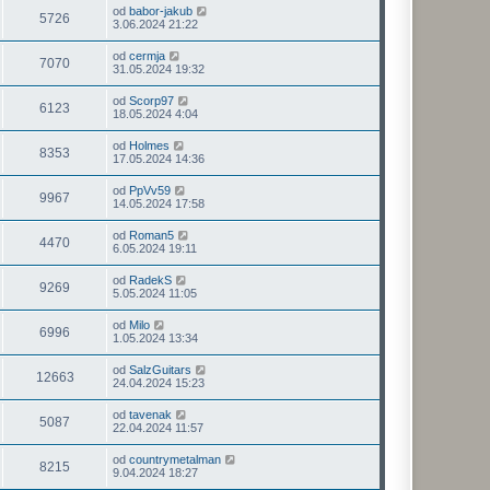
od
babor-jakub
5726
3.06.2024 21:22
od
cermja
7070
31.05.2024 19:32
od
Scorp97
6123
18.05.2024 4:04
od
Holmes
8353
17.05.2024 14:36
od
PpVv59
9967
14.05.2024 17:58
od
Roman5
4470
6.05.2024 19:11
od
RadekS
9269
5.05.2024 11:05
od
Milo
6996
1.05.2024 13:34
od
SalzGuitars
12663
24.04.2024 15:23
od
tavenak
5087
22.04.2024 11:57
od
countrymetalman
8215
9.04.2024 18:27