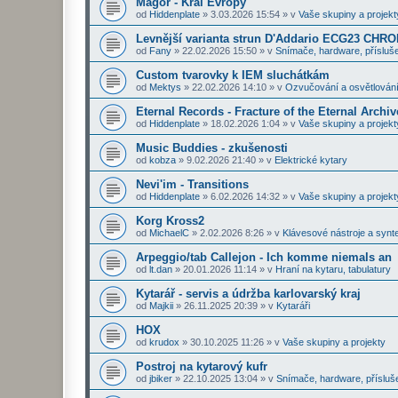
Magor - Král Evropy
od
Hiddenplate
»
3.03.2026 15:54
» v
Vaše skupiny a projekt
Levnější varianta strun D'Addario ECG23 CHR
od
Fany
»
22.02.2026 15:50
» v
Snímače, hardware, přísluše
Custom tvarovky k IEM sluchátkám
od
Mektys
»
22.02.2026 14:10
» v
Ozvučování a osvětlován
Eternal Records - Fracture of the Eternal Archiv
od
Hiddenplate
»
18.02.2026 1:04
» v
Vaše skupiny a projekt
Music Buddies - zkušenosti
od
kobza
»
9.02.2026 21:40
» v
Elektrické kytary
Nevi'im - Transitions
od
Hiddenplate
»
6.02.2026 14:32
» v
Vaše skupiny a projekt
Korg Kross2
od
MichaelC
»
2.02.2026 8:26
» v
Klávesové nástroje a synt
Arpeggio/tab Callejon - Ich komme niemals an
od
lt.dan
»
20.01.2026 11:14
» v
Hraní na kytaru, tabulatury
Kytarář - servis a údržba karlovarský kraj
od
Majkii
»
26.11.2025 20:39
» v
Kytaráři
HOX
od
krudox
»
30.10.2025 11:26
» v
Vaše skupiny a projekty
Postroj na kytarový kufr
od
jbiker
»
22.10.2025 13:04
» v
Snímače, hardware, přísluš