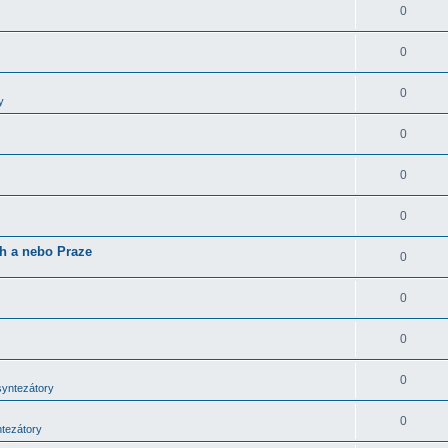
0
0
0
y
0
0
0
ch a nebo Praze
0
0
0
0
syntezátory
0
ntezátory