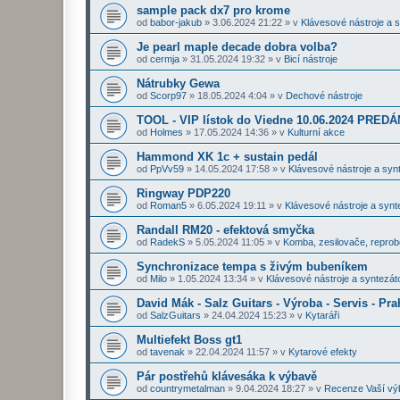
sample pack dx7 pro krome
od
babor-jakub
»
3.06.2024 21:22
» v
Klávesové nástroje a 
Je pearl maple decade dobra volba?
od
cermja
»
31.05.2024 19:32
» v
Bicí nástroje
Nátrubky Gewa
od
Scorp97
»
18.05.2024 4:04
» v
Dechové nástroje
TOOL - VIP lístok do Viedne 10.06.2024 PRE
od
Holmes
»
17.05.2024 14:36
» v
Kulturní akce
Hammond XK 1c + sustain pedál
od
PpVv59
»
14.05.2024 17:58
» v
Klávesové nástroje a syn
Ringway PDP220
od
Roman5
»
6.05.2024 19:11
» v
Klávesové nástroje a synt
Randall RM20 - efektová smyčka
od
RadekS
»
5.05.2024 11:05
» v
Komba, zesilovače, repro
Synchronizace tempa s živým bubeníkem
od
Milo
»
1.05.2024 13:34
» v
Klávesové nástroje a syntezát
David Mák - Salz Guitars - Výroba - Servis - Pra
od
SalzGuitars
»
24.04.2024 15:23
» v
Kytaráři
Multiefekt Boss gt1
od
tavenak
»
22.04.2024 11:57
» v
Kytarové efekty
Pár postřehů klávesáka k výbavě
od
countrymetalman
»
9.04.2024 18:27
» v
Recenze Vaší vý