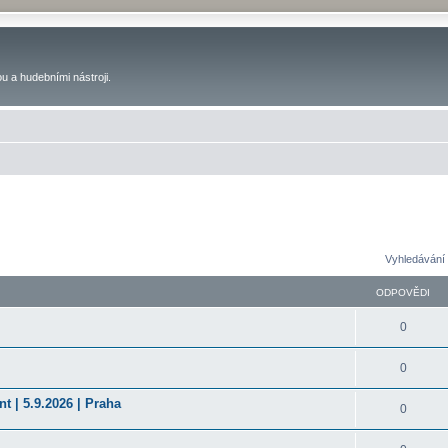
u a hudebními nástroji.
Vyhledávání 
ODPOVĚDI
0
0
t | 5.9.2026 | Praha
0