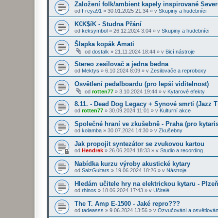
Založení folk/ambient kapely inspirované Seve
od
Freya91
»
30.01.2025 21:34
» v
Skupiny a hudebníci
K€K$íK - Studna Přání
od
keksymbol
»
26.12.2024 3:04
» v
Skupiny a hudebníci
Šlapka kopák Amati
od
dostalk
»
21.11.2024 18:44
» v
Bicí nástroje
Stereo zesilovač a jedna bedna
od
Mektys
»
6.10.2024 8:09
» v
Zesilovače a reproboxy
Osvětlení pedalboardu (pro lepší viditelnost)
od
rotten77
»
3.10.2024 19:44
» v
Kytarové efekty
8.11. - Dead Dog Legacy + Synové smrti (Jazz 
od
rotten77
»
30.09.2024 11:01
» v
Kulturní akce
Společné hraní ve zkušebně - Praha (pro kytaris
od
kolamba
»
30.07.2024 14:30
» v
Zkušebny
Jak propojit syntezátor se zvukovou kartou
od
Hendrek
»
26.06.2024 18:33
» v
Studio a recording
Nabídka kurzu výroby akustické kytary
od
SalzGuitars
»
19.06.2024 18:26
» v
Nástroje
Hledám učitele hry na elektrickou kytaru - Plze
od
rhinos
»
18.06.2024 17:43
» v
Učitelé
The T. Amp E-1500 - Jaké repro???
od
tadeasss
»
9.06.2024 13:56
» v
Ozvučování a osvětlován