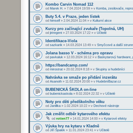
Kombo Carvin Nomad 112
od
Marek H.
»
7.04.2024 19:59
» v
Komba, zesilovače, repr
Buty 5.4. v Praze, jeden lístek
od
himself
»
2.04.2024 11:04
» v
Kulturní akce
Kurzy pro začínající zvukaře (Topolná, UH)
od
jiriregent
»
27.03.2024 17:22
» v
Učitelé
Identifikace-Viola
od
sazkarik
»
14.03.2024 13:49
» v
Smyčcové a další strunn
Jolana basso V - schéma pro opravu
od
pavkaluk
»
12.03.2024 16:12
» v
Baskytarový hardware, p
https://bandcamp.com/
od
mirostrat
»
20.02.2024 8:18
» v
Skupiny a hudebníci
Nahrávka se smaže po přidání inzerátu
od
Asanoth
»
11.02.2024 20:00
» v
HudebníBazar.cz
BUBENICKÁ ŠKOLA on-line
od
bubenickaskola
»
8.02.2024 22:32
» v
Učitelé
Noty pro děti předškolního věku
od
Janillka
»
1.02.2024 10:22
» v
Dechové nástroje
Jak změřit odběr kytarového efektu
od
rotten77
»
14.01.2024 14:00
» v
Kytarové efekty
Výuka hry na kytaru v Kladně
od
Jiří Špalek
»
11.01.2024 23:41
» v
Učitelé