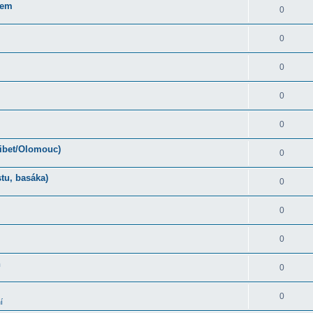
rem
0
0
0
0
0
Tibet/Olomouc)
0
tu, basáka)
0
0
0
ň
0
0
í