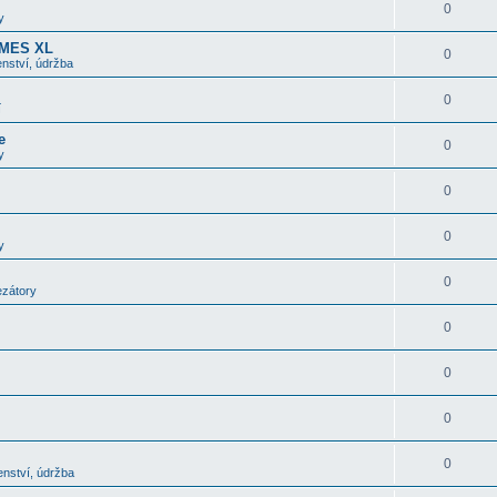
0
y
OMES XL
0
nství, údržba
0
í
e
0
y
0
0
y
0
ezátory
0
0
0
0
enství, údržba