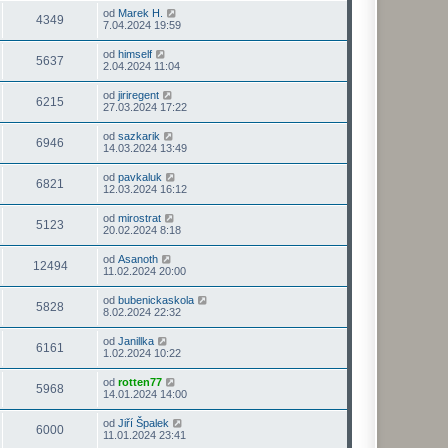
od
Marek H.
4349
7.04.2024 19:59
od
himself
5637
2.04.2024 11:04
od
jiriregent
6215
27.03.2024 17:22
od
sazkarik
6946
14.03.2024 13:49
od
pavkaluk
6821
12.03.2024 16:12
od
mirostrat
5123
20.02.2024 8:18
od
Asanoth
12494
11.02.2024 20:00
od
bubenickaskola
5828
8.02.2024 22:32
od
Janillka
6161
1.02.2024 10:22
od
rotten77
5968
14.01.2024 14:00
od
Jiří Špalek
6000
11.01.2024 23:41