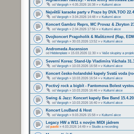
od
Vargogh
»
4.05.2026 16:38
» v
Kulturní akce
Největší karaoke party v Praze by DVA.TOO 22.
od
Vargogh
»
3.04.2026 14:48
» v
Kulturní akce
Koncert Gambrz Reprs, MC Provaz & Zkryton 23
od
Vargogh
»
2.04.2026 17:56
» v
Kulturní akce
Dvojkoncert Pragoholik & Maštizmrd (Rap, EDM
od
Vargogh
»
30.03.2026 13:52
» v
Kulturní akce
Andromeda Ascension
od
Hiddenplate
»
15.03.2026 11:30
» v
Vaše skupiny a projek
Severní Korea: Stand-Up Vladimíra Váchala 31.3
od
Vargogh
»
10.03.2026 16:58
» v
Kulturní akce
Koncert česko-holandské kapely Svatá voda (roc
od
Vargogh
»
10.03.2026 16:54
» v
Kulturní akce
Poctivý rock a bigbít - Fantomova Bolest vysto
od
Vargogh
»
10.03.2026 16:46
» v
Kulturní akce
Swing & Jazz: Koncert kapely Bee Band 15.4.2
od
Vargogh
»
10.03.2026 16:40
» v
Kulturní akce
Koncert LouBand & Host
od
Vargogh
»
9.03.2026 15:58
» v
Kulturní akce
Legacy HW a W11 s novým MIDI jádrem
od
pavlii
»
4.03.2026 14:49
» v
Studio a recording