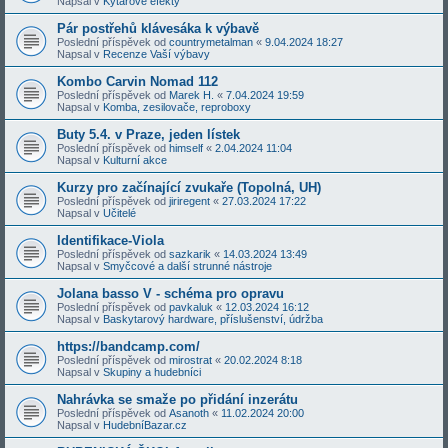
Napsal v
Kytarové efekty
Pár postřehů klávesáka k výbavě
Poslední příspěvek od
countrymetalman
«
9.04.2024 18:27
Napsal v
Recenze Vaší výbavy
Kombo Carvin Nomad 112
Poslední příspěvek od
Marek H.
«
7.04.2024 19:59
Napsal v
Komba, zesilovače, reproboxy
Buty 5.4. v Praze, jeden lístek
Poslední příspěvek od
himself
«
2.04.2024 11:04
Napsal v
Kulturní akce
Kurzy pro začínající zvukaře (Topolná, UH)
Poslední příspěvek od
jiriregent
«
27.03.2024 17:22
Napsal v
Učitelé
Identifikace-Viola
Poslední příspěvek od
sazkarik
«
14.03.2024 13:49
Napsal v
Smyčcové a další strunné nástroje
Jolana basso V - schéma pro opravu
Poslední příspěvek od
pavkaluk
«
12.03.2024 16:12
Napsal v
Baskytarový hardware, příslušenství, údržba
https://bandcamp.com/
Poslední příspěvek od
mirostrat
«
20.02.2024 8:18
Napsal v
Skupiny a hudebníci
Nahrávka se smaže po přidání inzerátu
Poslední příspěvek od
Asanoth
«
11.02.2024 20:00
Napsal v
HudebníBazar.cz