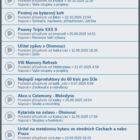
Poslední příspěvek od
krudox
«
30.10.2025 11:26
Napsal v
Vaše skupiny a projekty
Postroj na kytarový kufr
Poslední příspěvek od
jbiker
«
22.10.2025 13:04
Napsal v
Snímače, hardware, příslušenství, údržba
Peavey Triple XXX II
Poslední příspěvek od
innerself
«
25.08.2025 14:51
Napsal v
Recenze Vaší výbavy
Učitel zpěvu v Olomouci
Poslední příspěvek od
Katka List
«
11.08.2025 18:34
Napsal v
Zpěv
VIII Memory Refresh
Poslední příspěvek od
Hiddenplate
«
21.07.2025 4:59
Napsal v
Vaše skupiny a projekty
Nejlepší reproduktory do 60 tisíc pro DJe
Poslední příspěvek od
ladik_csb
«
9.07.2025 9:59
Napsal v
Zesilovače a reproboxy
Akce u Celemony - Melodyne
Poslední příspěvek od
kelley
«
25.06.2025 19:54
Napsal v
Studio a recording
Kytarista na oslavu - Olomouc
Poslední příspěvek od
Katka List
«
11.05.2025 17:59
Napsal v
Skupiny a hudebníci
Ucitel na metalovou kytaru ve strednich Cechach a nebo
Praze
Poslední příspěvek od
lt.dan
«
12.04.2025 16:24