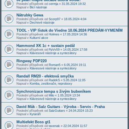
Poslední příspěvek od
cermja
«
31.05.2024 19:32
Napsal v
Bicí nástroje
Nátrubky Gewa
Poslední příspěvek od
Scorp97
«
18.05.2024 4:04
Napsal v
Dechové nástroje
TOOL - VIP lístok do Viedne 10.06.2024 PREDÁM-VYMENÍM
Poslední příspěvek od
Holmes
«
17.05.2024 14:36
Napsal v
Kulturní akce
Hammond XK 1c + sustain pedál
Poslední příspěvek od
PpVv59
«
14.05.2024 17:58
Napsal v
Klávesové nástroje a syntezátory
Ringway PDP220
Poslední příspěvek od
Roman5
«
6.05.2024 19:11
Napsal v
Klávesové nástroje a syntezátory
Randall RM20 - efektová smyčka
Poslední příspěvek od
RadekS
«
5.05.2024 11:05
Napsal v
Komba, zesilovače, reproboxy
Synchronizace tempa s živým bubeníkem
Poslední příspěvek od
Milo
«
1.05.2024 13:34
Napsal v
Klávesové nástroje a syntezátory
David Mák - Salz Guitars - Výroba - Servis - Praha
Poslední příspěvek od
SalzGuitars
«
24.04.2024 15:23
Napsal v
Kytaráři
Multiefekt Boss gt1
Poslední příspěvek od
tavenak
«
22.04.2024 11:57