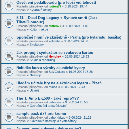
Osvětlení pedalboardu (pro lepší viditelnost)
Poslední příspěvek od
rotten77
«
3.10.2024 19:44
Napsal v
Kytarové efekty
8.11. - Dead Dog Legacy + Synové smrti (Jazz
Tibet/Olomouc)
Poslední příspěvek od
rotten77
«
30.09.2024 11:01
Napsal v
Kulturní akce
Společné hraní ve zkušebně - Praha (pro kytaristu, basáka)
Poslední příspěvek od
kolamba
«
30.07.2024 14:30
Napsal v
Zkušebny
Jak propojit syntezátor se zvukovou kartou
Poslední příspěvek od
Hendrek
«
26.06.2024 18:33
Napsal v
Studio a recording
Nabídka kurzu výroby akustické kytary
Poslední příspěvek od
SalzGuitars
«
19.06.2024 18:26
Napsal v
Nástroje
Hledám učitele hry na elektrickou kytaru - Plzeň
Poslední příspěvek od
rhinos
«
18.06.2024 17:43
Napsal v
Učitelé
The T. Amp E-1500 - Jaké repro???
Poslední příspěvek od
tadeasss
«
9.06.2024 13:56
Napsal v
Ozvučování a osvětlování
sample pack dx7 pro krome
Poslední příspěvek od
babor-jakub
«
3.06.2024 21:22
Napsal v
Klávesové nástroje a syntezátory
Je pearl maple decade dobra volba?