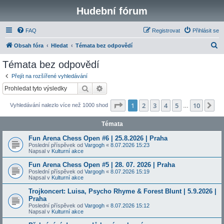
Hudební fórum
FAQ
Registrovat
Přihlásit se
H
Obsah fóra
Hledat
Témata bez odpovědí
l
Témata bez odpovědí
e
Přejít na rozšířené vyhledávání
d
Hledat
Pokročilé hledání
a
Stránka
1
z
10
1
2
3
4
5
10
Da
Vyhledávání nalezlo více než 1000 shod
t
…
Témata
Fun Arena Chess Open #6 | 25.8.2026 | Praha
Poslední příspěvek od
Vargogh
«
8.07.2026 15:23
Napsal v
Kulturní akce
Fun Arena Chess Open #5 | 28. 07. 2026 | Praha
Poslední příspěvek od
Vargogh
«
8.07.2026 15:19
Napsal v
Kulturní akce
Trojkoncert: Luisa, Psycho Rhyme & Forest Blunt | 5.9.2026 |
Praha
Poslední příspěvek od
Vargogh
«
8.07.2026 15:12
Napsal v
Kulturní akce