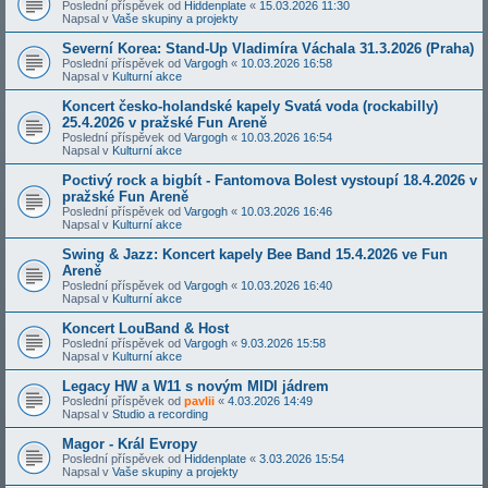
Poslední příspěvek od
Hiddenplate
«
15.03.2026 11:30
Napsal v
Vaše skupiny a projekty
Severní Korea: Stand-Up Vladimíra Váchala 31.3.2026 (Praha)
Poslední příspěvek od
Vargogh
«
10.03.2026 16:58
Napsal v
Kulturní akce
Koncert česko-holandské kapely Svatá voda (rockabilly)
25.4.2026 v pražské Fun Areně
Poslední příspěvek od
Vargogh
«
10.03.2026 16:54
Napsal v
Kulturní akce
Poctivý rock a bigbít - Fantomova Bolest vystoupí 18.4.2026 v
pražské Fun Areně
Poslední příspěvek od
Vargogh
«
10.03.2026 16:46
Napsal v
Kulturní akce
Swing & Jazz: Koncert kapely Bee Band 15.4.2026 ve Fun
Areně
Poslední příspěvek od
Vargogh
«
10.03.2026 16:40
Napsal v
Kulturní akce
Koncert LouBand & Host
Poslední příspěvek od
Vargogh
«
9.03.2026 15:58
Napsal v
Kulturní akce
Legacy HW a W11 s novým MIDI jádrem
Poslední příspěvek od
pavlii
«
4.03.2026 14:49
Napsal v
Studio a recording
Magor - Král Evropy
Poslední příspěvek od
Hiddenplate
«
3.03.2026 15:54
Napsal v
Vaše skupiny a projekty