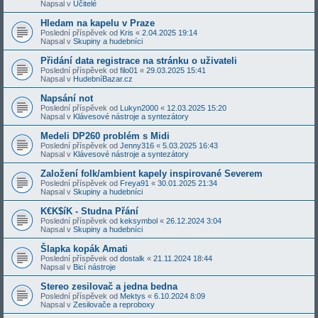
Napsal v
Učitelé
Hledam na kapelu v Praze
Poslední příspěvek od
Kris
«
2.04.2025 19:14
Napsal v
Skupiny a hudebníci
Přidání data registrace na stránku o uživateli
Poslední příspěvek od
filo01
«
29.03.2025 15:41
Napsal v
HudebníBazar.cz
Napsání not
Poslední příspěvek od
Lukyn2000
«
12.03.2025 15:20
Napsal v
Klávesové nástroje a syntezátory
Medeli DP260 problém s Midi
Poslední příspěvek od
Jenny316
«
5.03.2025 16:43
Napsal v
Klávesové nástroje a syntezátory
Založení folk/ambient kapely inspirované Severem
Poslední příspěvek od
Freya91
«
30.01.2025 21:34
Napsal v
Skupiny a hudebníci
K€K$íK - Studna Přání
Poslední příspěvek od
keksymbol
«
26.12.2024 3:04
Napsal v
Skupiny a hudebníci
Šlapka kopák Amati
Poslední příspěvek od
dostalk
«
21.11.2024 18:44
Napsal v
Bicí nástroje
Stereo zesilovač a jedna bedna
Poslední příspěvek od
Mektys
«
6.10.2024 8:09
Napsal v
Zesilovače a reproboxy