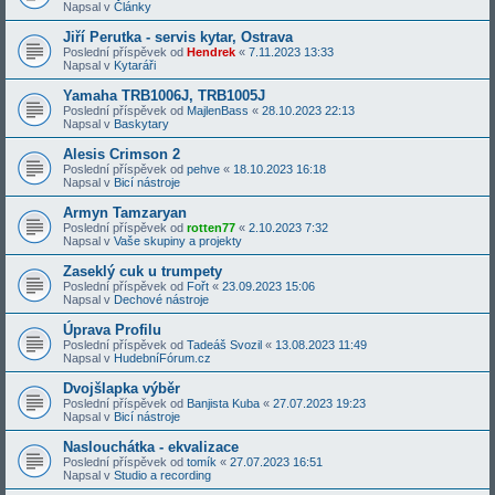
Napsal v
Články
Jiří Perutka - servis kytar, Ostrava
Poslední příspěvek od
Hendrek
«
7.11.2023 13:33
Napsal v
Kytaráři
Yamaha TRB1006J, TRB1005J
Poslední příspěvek od
MajlenBass
«
28.10.2023 22:13
Napsal v
Baskytary
Alesis Crimson 2
Poslední příspěvek od
pehve
«
18.10.2023 16:18
Napsal v
Bicí nástroje
Armyn Tamzaryan
Poslední příspěvek od
rotten77
«
2.10.2023 7:32
Napsal v
Vaše skupiny a projekty
Zaseklý cuk u trumpety
Poslední příspěvek od
Fořt
«
23.09.2023 15:06
Napsal v
Dechové nástroje
Úprava Profilu
Poslední příspěvek od
Tadeáš Svozil
«
13.08.2023 11:49
Napsal v
HudebníFórum.cz
Dvojšlapka výběr
Poslední příspěvek od
Banjista Kuba
«
27.07.2023 19:23
Napsal v
Bicí nástroje
Naslouchátka - ekvalizace
Poslední příspěvek od
tomík
«
27.07.2023 16:51
Napsal v
Studio a recording