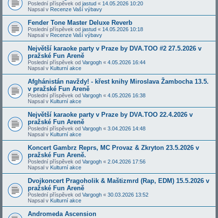
Poslední příspěvek od
jastud
«
14.05.2026 10:20
Napsal v
Recenze Vaší výbavy
Fender Tone Master Deluxe Reverb
Poslední příspěvek od
jastud
«
14.05.2026 10:18
Napsal v
Recenze Vaší výbavy
Největší karaoke party v Praze by DVA.TOO #2 27.5.2026 v
pražské Fun Areně
Poslední příspěvek od
Vargogh
«
4.05.2026 16:44
Napsal v
Kulturní akce
Afghánistán navždy! - křest knihy Miroslava Žambocha 13.5.
v pražské Fun Areně
Poslední příspěvek od
Vargogh
«
4.05.2026 16:38
Napsal v
Kulturní akce
Největší karaoke party v Praze by DVA.TOO 22.4.2026 v
pražské Fun Areně
Poslední příspěvek od
Vargogh
«
3.04.2026 14:48
Napsal v
Kulturní akce
Koncert Gambrz Reprs, MC Provaz & Zkryton 23.5.2026 v
pražské Fun Areně.
Poslední příspěvek od
Vargogh
«
2.04.2026 17:56
Napsal v
Kulturní akce
Dvojkoncert Pragoholik & Maštizmrd (Rap, EDM) 15.5.2026 v
pražské Fun Areně
Poslední příspěvek od
Vargogh
«
30.03.2026 13:52
Napsal v
Kulturní akce
Andromeda Ascension