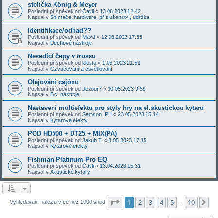
stolička König & Meyer
Poslední příspěvek od
Čavli
«
13.06.2023 12:42
Napsal v
Snímače, hardware, příslušenství, údržba
Identifikace/odhad??
Poslední příspěvek od
Mavd
«
12.06.2023 17:55
Napsal v
Dechové nástroje
Nesedící čepy v trussu
Poslední příspěvek od
klosto
«
1.06.2023 21:53
Napsal v
Ozvučování a osvětlování
Olejování cajónu
Poslední příspěvek od
Jezour7
«
30.05.2023 9:59
Napsal v
Bicí nástroje
Nastavení multiefektu pro styly hry na el.akustickou kytaru
Poslední příspěvek od
Samson_PH
«
23.05.2023 15:14
Napsal v
Kytarové efekty
POD HD500 + DT25 + MIX(PA)
Poslední příspěvek od
Jakub T.
«
8.05.2023 17:15
Napsal v
Kytarové efekty
Fishman Platinum Pro EQ
Poslední příspěvek od
Čavli
«
13.04.2023 15:31
Napsal v
Akustické kytary
Stránka
1
z
10
1
2
3
4
5
10
Da
Vyhledávání nalezlo více než 1000 shod
…