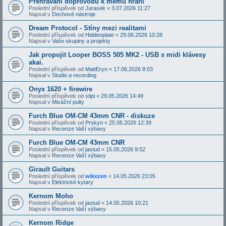
Přehrávání doprovodů k mému hraní
Poslední příspěvek od
Jurasek
«
3.07.2026 11:27
Napsal v
Dechové nástroje
Dream Protocol - Stíny mezi realitami
Poslední příspěvek od
Hiddenplate
«
29.06.2026 10:28
Napsal v
Vaše skupiny a projekty
Jak propojit Looper BOSS 505 MK2 - USB s midi klávesy
akai.
Poslední příspěvek od
MattEryn
«
17.06.2026 8:03
Napsal v
Studio a recording
Onyx 1620 + firewire
Poslední příspěvek od
stipi
«
29.05.2026 14:49
Napsal v
Mixážní pulty
Furch Blue OM-CM 43mm CNR - diskuze
Poslední příspěvek od
Prskyn
«
25.05.2026 12:39
Napsal v
Recenze Vaší výbavy
Furch Blue OM-CM 43mm CNR
Poslední příspěvek od
jastud
«
15.05.2026 9:52
Napsal v
Recenze Vaší výbavy
Girault Guitars
Poslední příspěvek od
wikxzen
«
14.05.2026 23:05
Napsal v
Elektrické kytary
Kernom Moho
Poslední příspěvek od
jastud
«
14.05.2026 10:21
Napsal v
Recenze Vaší výbavy
Kernom Ridge