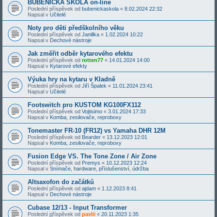
BUBENICKÁ ŠKOLA on-line
Poslední příspěvek od
bubenickaskola
«
8.02.2024 22:32
Napsal v
Učitelé
Noty pro děti předškolního věku
Poslední příspěvek od
Janillka
«
1.02.2024 10:22
Napsal v
Dechové nástroje
Jak změřit odběr kytarového efektu
Poslední příspěvek od
rotten77
«
14.01.2024 14:00
Napsal v
Kytarové efekty
Výuka hry na kytaru v Kladně
Poslední příspěvek od
Jiří Špalek
«
11.01.2024 23:41
Napsal v
Učitelé
Footswitch pro KUSTOM KG100FX112
Poslední příspěvek od
Vojtisimo
«
3.01.2024 17:33
Napsal v
Komba, zesilovače, reproboxy
Tonemaster FR-10 (FR12) vs Yamaha DHR 12M
Poslední příspěvek od
Bearder
«
13.12.2023 12:01
Napsal v
Komba, zesilovače, reproboxy
Fusion Edge VS. The Tone Zone / Air Zone
Poslední příspěvek od
Premys
«
10.12.2023 12:24
Napsal v
Snímače, hardware, příslušenství, údržba
Altsaxofon do začátků
Poslední příspěvek od
ajdam
«
1.12.2023 8:41
Napsal v
Dechové nástroje
Cubase 12/13 - Input Transformer
Poslední příspěvek od
pavlii
«
20.11.2023 1:35