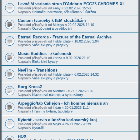
Levnější varianta strun D'Addario ECG23 CHROMES XL
Poslední příspěvek od
Fany
«
22.02.2026 15:50
Napsal v
Snímače, hardware, příslušenství, údržba
Custom tvarovky k IEM sluchátkám
Poslední příspěvek od
Mektys
«
22.02.2026 14:10
Napsal v
Ozvučování a osvětlování
Eternal Records - Fracture of the Eternal Archive
Poslední příspěvek od
Hiddenplate
«
18.02.2026 1:04
Napsal v
Vaše skupiny a projekty
Music Buddies - zkušenosti
Poslední příspěvek od
kobza
«
9.02.2026 21:40
Napsal v
Elektrické kytary
Nevi'im - Transitions
Poslední příspěvek od
Hiddenplate
«
6.02.2026 14:32
Napsal v
Vaše skupiny a projekty
Korg Kross2
Poslední příspěvek od
MichaelC
«
2.02.2026 8:26
Napsal v
Klávesové nástroje a syntezátory
Arpeggio/tab Callejon - Ich komme niemals an
Poslední příspěvek od
lt.dan
«
20.01.2026 11:14
Napsal v
Hraní na kytaru, tabulatury
Kytarář - servis a údržba karlovarský kraj
Poslední příspěvek od
Majkii
«
26.11.2025 20:39
Napsal v
Kytaráři
HOX