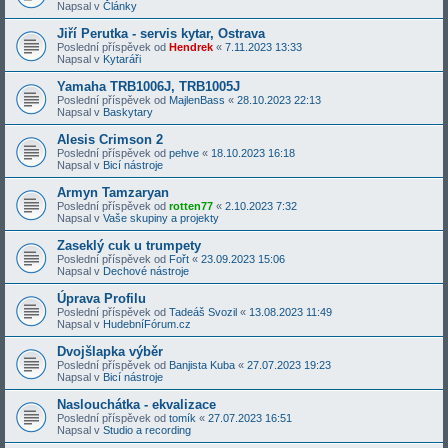
Napsal v
Články
Jiří Perutka - servis kytar, Ostrava
Poslední příspěvek od
Hendrek
«
7.11.2023 13:33
Napsal v
Kytaráři
Yamaha TRB1006J, TRB1005J
Poslední příspěvek od
MajlenBass
«
28.10.2023 22:13
Napsal v
Baskytary
Alesis Crimson 2
Poslední příspěvek od
pehve
«
18.10.2023 16:18
Napsal v
Bicí nástroje
Armyn Tamzaryan
Poslední příspěvek od
rotten77
«
2.10.2023 7:32
Napsal v
Vaše skupiny a projekty
Zaseklý cuk u trumpety
Poslední příspěvek od
Fořt
«
23.09.2023 15:06
Napsal v
Dechové nástroje
Úprava Profilu
Poslední příspěvek od
Tadeáš Svozil
«
13.08.2023 11:49
Napsal v
HudebníFórum.cz
Dvojšlapka výběr
Poslední příspěvek od
Banjista Kuba
«
27.07.2023 19:23
Napsal v
Bicí nástroje
Naslouchátka - ekvalizace
Poslední příspěvek od
tomík
«
27.07.2023 16:51
Napsal v
Studio a recording