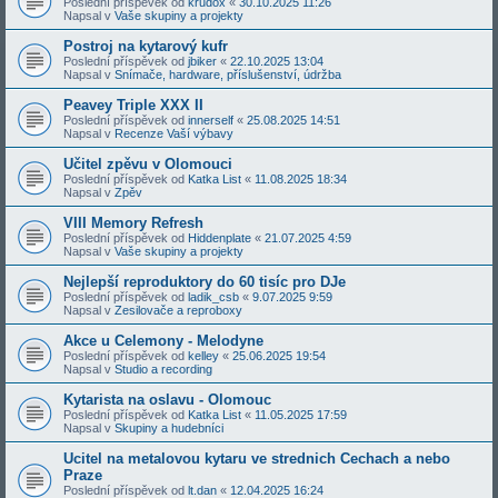
Poslední příspěvek od
krudox
«
30.10.2025 11:26
Napsal v
Vaše skupiny a projekty
Postroj na kytarový kufr
Poslední příspěvek od
jbiker
«
22.10.2025 13:04
Napsal v
Snímače, hardware, příslušenství, údržba
Peavey Triple XXX II
Poslední příspěvek od
innerself
«
25.08.2025 14:51
Napsal v
Recenze Vaší výbavy
Učitel zpěvu v Olomouci
Poslední příspěvek od
Katka List
«
11.08.2025 18:34
Napsal v
Zpěv
VIII Memory Refresh
Poslední příspěvek od
Hiddenplate
«
21.07.2025 4:59
Napsal v
Vaše skupiny a projekty
Nejlepší reproduktory do 60 tisíc pro DJe
Poslední příspěvek od
ladik_csb
«
9.07.2025 9:59
Napsal v
Zesilovače a reproboxy
Akce u Celemony - Melodyne
Poslední příspěvek od
kelley
«
25.06.2025 19:54
Napsal v
Studio a recording
Kytarista na oslavu - Olomouc
Poslední příspěvek od
Katka List
«
11.05.2025 17:59
Napsal v
Skupiny a hudebníci
Ucitel na metalovou kytaru ve strednich Cechach a nebo
Praze
Poslední příspěvek od
lt.dan
«
12.04.2025 16:24