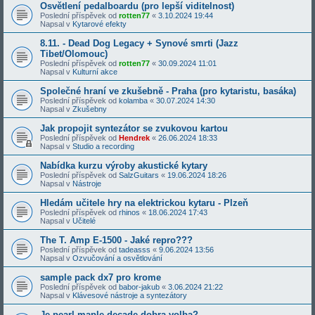
Osvětlení pedalboardu (pro lepší viditelnost)
Poslední příspěvek od
rotten77
«
3.10.2024 19:44
Napsal v
Kytarové efekty
8.11. - Dead Dog Legacy + Synové smrti (Jazz
Tibet/Olomouc)
Poslední příspěvek od
rotten77
«
30.09.2024 11:01
Napsal v
Kulturní akce
Společné hraní ve zkušebně - Praha (pro kytaristu, basáka)
Poslední příspěvek od
kolamba
«
30.07.2024 14:30
Napsal v
Zkušebny
Jak propojit syntezátor se zvukovou kartou
Poslední příspěvek od
Hendrek
«
26.06.2024 18:33
Napsal v
Studio a recording
Nabídka kurzu výroby akustické kytary
Poslední příspěvek od
SalzGuitars
«
19.06.2024 18:26
Napsal v
Nástroje
Hledám učitele hry na elektrickou kytaru - Plzeň
Poslední příspěvek od
rhinos
«
18.06.2024 17:43
Napsal v
Učitelé
The T. Amp E-1500 - Jaké repro???
Poslední příspěvek od
tadeasss
«
9.06.2024 13:56
Napsal v
Ozvučování a osvětlování
sample pack dx7 pro krome
Poslední příspěvek od
babor-jakub
«
3.06.2024 21:22
Napsal v
Klávesové nástroje a syntezátory
Je pearl maple decade dobra volba?