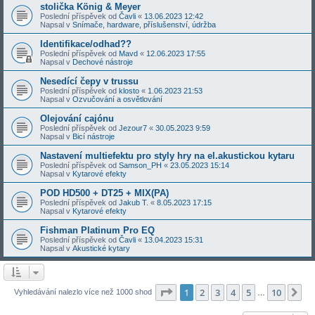
stolička König & Meyer
Poslední příspěvek od
Čavli
«
13.06.2023 12:42
Napsal v
Snímače, hardware, příslušenství, údržba
Identifikace/odhad??
Poslední příspěvek od
Mavd
«
12.06.2023 17:55
Napsal v
Dechové nástroje
Nesedící čepy v trussu
Poslední příspěvek od
klosto
«
1.06.2023 21:53
Napsal v
Ozvučování a osvětlování
Olejování cajónu
Poslední příspěvek od
Jezour7
«
30.05.2023 9:59
Napsal v
Bicí nástroje
Nastavení multiefektu pro styly hry na el.akustickou kytaru
Poslední příspěvek od
Samson_PH
«
23.05.2023 15:14
Napsal v
Kytarové efekty
POD HD500 + DT25 + MIX(PA)
Poslední příspěvek od
Jakub T.
«
8.05.2023 17:15
Napsal v
Kytarové efekty
Fishman Platinum Pro EQ
Poslední příspěvek od
Čavli
«
13.04.2023 15:31
Napsal v
Akustické kytary
Stránka
1
z
10
1
2
3
4
5
10
Da
Vyhledávání nalezlo více než 1000 shod
…