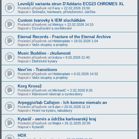
Levnější varianta strun D'Addario ECG23 CHROMES XL
Poslední příspěvek od
Fany
«
22.02.2026 15:50
Napsal v
Snímače, hardware, příslušenství, údržba
Custom tvarovky k IEM sluchátkám
Poslední příspěvek od
Mektys
«
22.02.2026 14:10
Napsal v
Ozvučování a osvětlování
Eternal Records - Fracture of the Eternal Archive
Poslední příspěvek od
Hiddenplate
«
18.02.2026 1:04
Napsal v
Vaše skupiny a projekty
Music Buddies - zkušenosti
Poslední příspěvek od
kobza
«
9.02.2026 21:40
Napsal v
Elektrické kytary
Nevi'im - Transitions
Poslední příspěvek od
Hiddenplate
«
6.02.2026 14:32
Napsal v
Vaše skupiny a projekty
Korg Kross2
Poslední příspěvek od
MichaelC
«
2.02.2026 8:26
Napsal v
Klávesové nástroje a syntezátory
Arpeggio/tab Callejon - Ich komme niemals an
Poslední příspěvek od
lt.dan
«
20.01.2026 11:14
Napsal v
Hraní na kytaru, tabulatury
Kytarář - servis a údržba karlovarský kraj
Poslední příspěvek od
Majkii
«
26.11.2025 20:39
Napsal v
Kytaráři
HOX