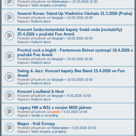
Poslední příspěvek od
Hiddenplate
«
15.03.2026 11:30
Napsal v
Vaše skupiny a projekty
Severní Korea: Stand-Up Vladimíra Váchala 31.3.2026 (Praha)
Poslední příspěvek od
Vargogh
«
10.03.2026 16:58
Napsal v
Kulturní akce
Koncert česko-holandské kapely Svatá voda (rockabilly)
25.4.2026 v pražské Fun Areně
Poslední příspěvek od
Vargogh
«
10.03.2026 16:54
Napsal v
Kulturní akce
Poctivý rock a bigbít - Fantomova Bolest vystoupí 18.4.2026 v
pražské Fun Areně
Poslední příspěvek od
Vargogh
«
10.03.2026 16:46
Napsal v
Kulturní akce
Swing & Jazz: Koncert kapely Bee Band 15.4.2026 ve Fun
Areně
Poslední příspěvek od
Vargogh
«
10.03.2026 16:40
Napsal v
Kulturní akce
Koncert LouBand & Host
Poslední příspěvek od
Vargogh
«
9.03.2026 15:58
Napsal v
Kulturní akce
Legacy HW a W11 s novým MIDI jádrem
Poslední příspěvek od
pavlii
«
4.03.2026 14:49
Napsal v
Studio a recording
Magor - Král Evropy
Poslední příspěvek od
Hiddenplate
«
3.03.2026 15:54
Napsal v
Vaše skupiny a projekty