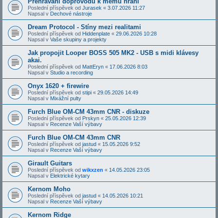
Přehrávání doprovodů k mému hraní
Poslední příspěvek od
Jurasek
«
3.07.2026 11:27
Napsal v
Dechové nástroje
Dream Protocol - Stíny mezi realitami
Poslední příspěvek od
Hiddenplate
«
29.06.2026 10:28
Napsal v
Vaše skupiny a projekty
Jak propojit Looper BOSS 505 MK2 - USB s midi klávesy
akai.
Poslední příspěvek od
MattEryn
«
17.06.2026 8:03
Napsal v
Studio a recording
Onyx 1620 + firewire
Poslední příspěvek od
stipi
«
29.05.2026 14:49
Napsal v
Mixážní pulty
Furch Blue OM-CM 43mm CNR - diskuze
Poslední příspěvek od
Prskyn
«
25.05.2026 12:39
Napsal v
Recenze Vaší výbavy
Furch Blue OM-CM 43mm CNR
Poslední příspěvek od
jastud
«
15.05.2026 9:52
Napsal v
Recenze Vaší výbavy
Girault Guitars
Poslední příspěvek od
wikxzen
«
14.05.2026 23:05
Napsal v
Elektrické kytary
Kernom Moho
Poslední příspěvek od
jastud
«
14.05.2026 10:21
Napsal v
Recenze Vaší výbavy
Kernom Ridge