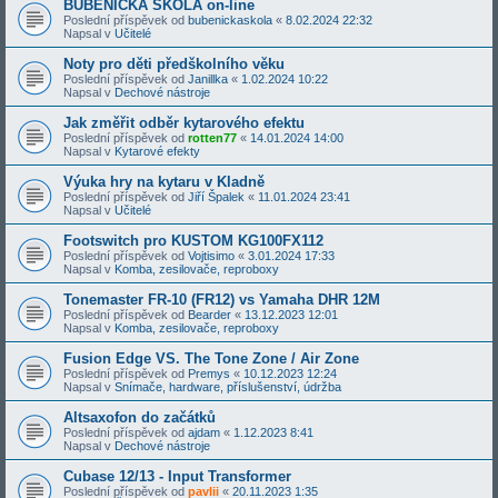
BUBENICKÁ ŠKOLA on-line
Poslední příspěvek od
bubenickaskola
«
8.02.2024 22:32
Napsal v
Učitelé
Noty pro děti předškolního věku
Poslední příspěvek od
Janillka
«
1.02.2024 10:22
Napsal v
Dechové nástroje
Jak změřit odběr kytarového efektu
Poslední příspěvek od
rotten77
«
14.01.2024 14:00
Napsal v
Kytarové efekty
Výuka hry na kytaru v Kladně
Poslední příspěvek od
Jiří Špalek
«
11.01.2024 23:41
Napsal v
Učitelé
Footswitch pro KUSTOM KG100FX112
Poslední příspěvek od
Vojtisimo
«
3.01.2024 17:33
Napsal v
Komba, zesilovače, reproboxy
Tonemaster FR-10 (FR12) vs Yamaha DHR 12M
Poslední příspěvek od
Bearder
«
13.12.2023 12:01
Napsal v
Komba, zesilovače, reproboxy
Fusion Edge VS. The Tone Zone / Air Zone
Poslední příspěvek od
Premys
«
10.12.2023 12:24
Napsal v
Snímače, hardware, příslušenství, údržba
Altsaxofon do začátků
Poslední příspěvek od
ajdam
«
1.12.2023 8:41
Napsal v
Dechové nástroje
Cubase 12/13 - Input Transformer
Poslední příspěvek od
pavlii
«
20.11.2023 1:35