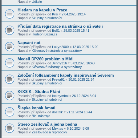
Napsal v
Učitelé
Hledam na kapelu v Praze
Poslední příspěvek od
Kris
«
2.04.2025 19:14
Napsal v
Skupiny a hudebníci
Přidání data registrace na stránku o uživateli
Poslední příspěvek od
filo01
«
29.03.2025 15:41
Napsal v
HudebníBazar.cz
Napsání not
Poslední příspěvek od
Lukyn2000
«
12.03.2025 15:20
Napsal v
Klávesové nástroje a syntezátory
Medeli DP260 problém s Midi
Poslední příspěvek od
Jenny316
«
5.03.2025 16:43
Napsal v
Klávesové nástroje a syntezátory
Založení folk/ambient kapely inspirované Severem
Poslední příspěvek od
Freya91
«
30.01.2025 21:34
Napsal v
Skupiny a hudebníci
K€K$íK - Studna Přání
Poslední příspěvek od
keksymbol
«
26.12.2024 3:04
Napsal v
Skupiny a hudebníci
Šlapka kopák Amati
Poslední příspěvek od
dostalk
«
21.11.2024 18:44
Napsal v
Bicí nástroje
Stereo zesilovač a jedna bedna
Poslední příspěvek od
Mektys
«
6.10.2024 8:09
Napsal v
Zesilovače a reproboxy