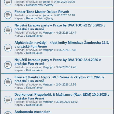
Poslední příspěvek od
jastud
«
14.05.2026 10:20
Napsal v
Recenze Vaší výbavy
Fender Tone Master Deluxe Reverb
Poslední příspěvek od
jastud
«
14.05.2026 10:18
Napsal v
Recenze Vaší výbavy
Největší karaoke party v Praze by DVA.TOO #2 27.5.2026 v
pražské Fun Areně
Poslední příspěvek od
Vargogh
«
4.05.2026 16:44
Napsal v
Kulturní akce
Afghánistán navždy! - křest knihy Miroslava Žambocha 13.5.
v pražské Fun Areně
Poslední příspěvek od
Vargogh
«
4.05.2026 16:38
Napsal v
Kulturní akce
Největší karaoke party v Praze by DVA.TOO 22.4.2026 v
pražské Fun Areně
Poslední příspěvek od
Vargogh
«
3.04.2026 14:48
Napsal v
Kulturní akce
Koncert Gambrz Reprs, MC Provaz & Zkryton 23.5.2026 v
pražské Fun Areně.
Poslední příspěvek od
Vargogh
«
2.04.2026 17:56
Napsal v
Kulturní akce
Dvojkoncert Pragoholik & Maštizmrd (Rap, EDM) 15.5.2026 v
pražské Fun Areně
Poslední příspěvek od
Vargogh
«
30.03.2026 13:52
Napsal v
Kulturní akce
Andromeda Ascension