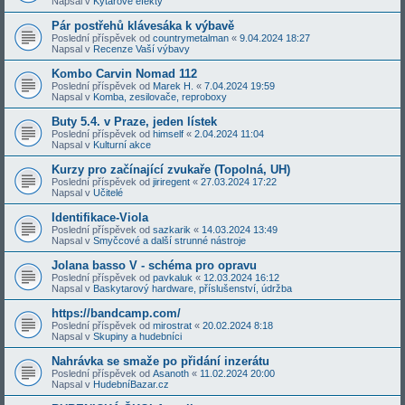
Napsal v
Kytarové efekty
Pár postřehů klávesáka k výbavě
Poslední příspěvek od
countrymetalman
«
9.04.2024 18:27
Napsal v
Recenze Vaší výbavy
Kombo Carvin Nomad 112
Poslední příspěvek od
Marek H.
«
7.04.2024 19:59
Napsal v
Komba, zesilovače, reproboxy
Buty 5.4. v Praze, jeden lístek
Poslední příspěvek od
himself
«
2.04.2024 11:04
Napsal v
Kulturní akce
Kurzy pro začínající zvukaře (Topolná, UH)
Poslední příspěvek od
jiriregent
«
27.03.2024 17:22
Napsal v
Učitelé
Identifikace-Viola
Poslední příspěvek od
sazkarik
«
14.03.2024 13:49
Napsal v
Smyčcové a další strunné nástroje
Jolana basso V - schéma pro opravu
Poslední příspěvek od
pavkaluk
«
12.03.2024 16:12
Napsal v
Baskytarový hardware, příslušenství, údržba
https://bandcamp.com/
Poslední příspěvek od
mirostrat
«
20.02.2024 8:18
Napsal v
Skupiny a hudebníci
Nahrávka se smaže po přidání inzerátu
Poslední příspěvek od
Asanoth
«
11.02.2024 20:00
Napsal v
HudebníBazar.cz