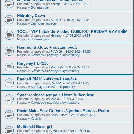
Poslední příspěvek od
cermja
«
31.05.2024 19:32
Napsal v
Bicí nástroje
Nátrubky Gewa
Poslední příspěvek od
Scorp97
«
18.05.2024 4:04
Napsal v
Dechové nástroje
TOOL - VIP lístok do Viedne 10.06.2024 PREDÁM-VYMENÍM
Poslední příspěvek od
Holmes
«
17.05.2024 14:36
Napsal v
Kulturní akce
Hammond XK 1c + sustain pedál
Poslední příspěvek od
PpVv59
«
14.05.2024 17:58
Napsal v
Klávesové nástroje a syntezátory
Ringway PDP220
Poslední příspěvek od
Roman5
«
6.05.2024 19:11
Napsal v
Klávesové nástroje a syntezátory
Randall RM20 - efektová smyčka
Poslední příspěvek od
RadekS
«
5.05.2024 11:05
Napsal v
Komba, zesilovače, reproboxy
Synchronizace tempa s živým bubeníkem
Poslední příspěvek od
Milo
«
1.05.2024 13:34
Napsal v
Klávesové nástroje a syntezátory
David Mák - Salz Guitars - Výroba - Servis - Praha
Poslední příspěvek od
SalzGuitars
«
24.04.2024 15:23
Napsal v
Kytaráři
Multiefekt Boss gt1
Poslední příspěvek od
tavenak
«
22.04.2024 11:57