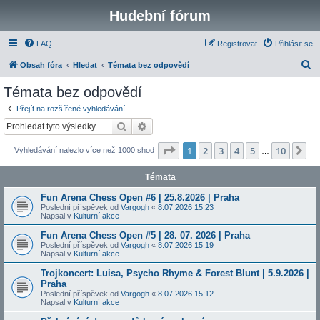
Hudební fórum
FAQ
Registrovat
Přihlásit se
H
Obsah fóra
Hledat
Témata bez odpovědí
l
Témata bez odpovědí
e
Přejít na rozšířené vyhledávání
d
Hledat
Pokročilé hledání
a
Stránka
1
z
10
1
2
3
4
5
10
Da
Vyhledávání nalezlo více než 1000 shod
t
…
Témata
Fun Arena Chess Open #6 | 25.8.2026 | Praha
Poslední příspěvek od
Vargogh
«
8.07.2026 15:23
Napsal v
Kulturní akce
Fun Arena Chess Open #5 | 28. 07. 2026 | Praha
Poslední příspěvek od
Vargogh
«
8.07.2026 15:19
Napsal v
Kulturní akce
Trojkoncert: Luisa, Psycho Rhyme & Forest Blunt | 5.9.2026 |
Praha
Poslední příspěvek od
Vargogh
«
8.07.2026 15:12
Napsal v
Kulturní akce