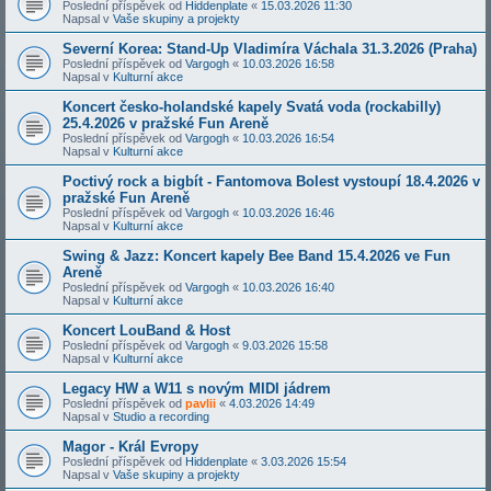
Poslední příspěvek od
Hiddenplate
«
15.03.2026 11:30
Napsal v
Vaše skupiny a projekty
Severní Korea: Stand-Up Vladimíra Váchala 31.3.2026 (Praha)
Poslední příspěvek od
Vargogh
«
10.03.2026 16:58
Napsal v
Kulturní akce
Koncert česko-holandské kapely Svatá voda (rockabilly)
25.4.2026 v pražské Fun Areně
Poslední příspěvek od
Vargogh
«
10.03.2026 16:54
Napsal v
Kulturní akce
Poctivý rock a bigbít - Fantomova Bolest vystoupí 18.4.2026 v
pražské Fun Areně
Poslední příspěvek od
Vargogh
«
10.03.2026 16:46
Napsal v
Kulturní akce
Swing & Jazz: Koncert kapely Bee Band 15.4.2026 ve Fun
Areně
Poslední příspěvek od
Vargogh
«
10.03.2026 16:40
Napsal v
Kulturní akce
Koncert LouBand & Host
Poslední příspěvek od
Vargogh
«
9.03.2026 15:58
Napsal v
Kulturní akce
Legacy HW a W11 s novým MIDI jádrem
Poslední příspěvek od
pavlii
«
4.03.2026 14:49
Napsal v
Studio a recording
Magor - Král Evropy
Poslední příspěvek od
Hiddenplate
«
3.03.2026 15:54
Napsal v
Vaše skupiny a projekty