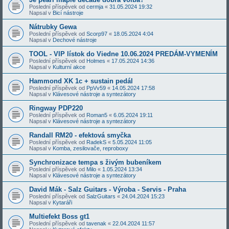
Poslední příspěvek od
cermja
«
31.05.2024 19:32
Napsal v
Bicí nástroje
Nátrubky Gewa
Poslední příspěvek od
Scorp97
«
18.05.2024 4:04
Napsal v
Dechové nástroje
TOOL - VIP lístok do Viedne 10.06.2024 PREDÁM-VYMENÍM
Poslední příspěvek od
Holmes
«
17.05.2024 14:36
Napsal v
Kulturní akce
Hammond XK 1c + sustain pedál
Poslední příspěvek od
PpVv59
«
14.05.2024 17:58
Napsal v
Klávesové nástroje a syntezátory
Ringway PDP220
Poslední příspěvek od
Roman5
«
6.05.2024 19:11
Napsal v
Klávesové nástroje a syntezátory
Randall RM20 - efektová smyčka
Poslední příspěvek od
RadekS
«
5.05.2024 11:05
Napsal v
Komba, zesilovače, reproboxy
Synchronizace tempa s živým bubeníkem
Poslední příspěvek od
Milo
«
1.05.2024 13:34
Napsal v
Klávesové nástroje a syntezátory
David Mák - Salz Guitars - Výroba - Servis - Praha
Poslední příspěvek od
SalzGuitars
«
24.04.2024 15:23
Napsal v
Kytaráři
Multiefekt Boss gt1
Poslední příspěvek od
tavenak
«
22.04.2024 11:57