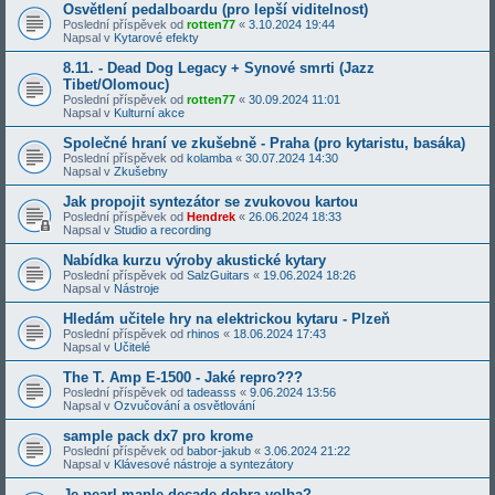
Osvětlení pedalboardu (pro lepší viditelnost)
Poslední příspěvek od
rotten77
«
3.10.2024 19:44
Napsal v
Kytarové efekty
8.11. - Dead Dog Legacy + Synové smrti (Jazz
Tibet/Olomouc)
Poslední příspěvek od
rotten77
«
30.09.2024 11:01
Napsal v
Kulturní akce
Společné hraní ve zkušebně - Praha (pro kytaristu, basáka)
Poslední příspěvek od
kolamba
«
30.07.2024 14:30
Napsal v
Zkušebny
Jak propojit syntezátor se zvukovou kartou
Poslední příspěvek od
Hendrek
«
26.06.2024 18:33
Napsal v
Studio a recording
Nabídka kurzu výroby akustické kytary
Poslední příspěvek od
SalzGuitars
«
19.06.2024 18:26
Napsal v
Nástroje
Hledám učitele hry na elektrickou kytaru - Plzeň
Poslední příspěvek od
rhinos
«
18.06.2024 17:43
Napsal v
Učitelé
The T. Amp E-1500 - Jaké repro???
Poslední příspěvek od
tadeasss
«
9.06.2024 13:56
Napsal v
Ozvučování a osvětlování
sample pack dx7 pro krome
Poslední příspěvek od
babor-jakub
«
3.06.2024 21:22
Napsal v
Klávesové nástroje a syntezátory
Je pearl maple decade dobra volba?