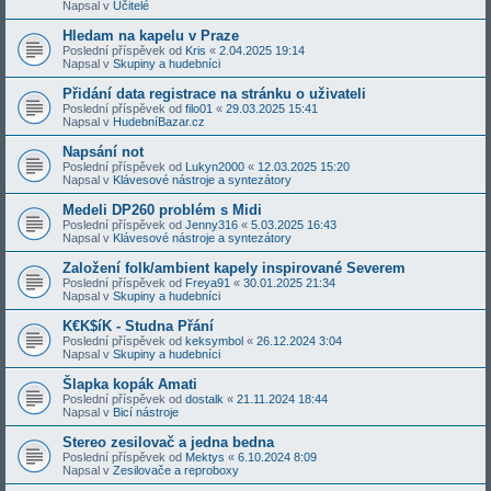
Napsal v
Učitelé
Hledam na kapelu v Praze
Poslední příspěvek od
Kris
«
2.04.2025 19:14
Napsal v
Skupiny a hudebníci
Přidání data registrace na stránku o uživateli
Poslední příspěvek od
filo01
«
29.03.2025 15:41
Napsal v
HudebníBazar.cz
Napsání not
Poslední příspěvek od
Lukyn2000
«
12.03.2025 15:20
Napsal v
Klávesové nástroje a syntezátory
Medeli DP260 problém s Midi
Poslední příspěvek od
Jenny316
«
5.03.2025 16:43
Napsal v
Klávesové nástroje a syntezátory
Založení folk/ambient kapely inspirované Severem
Poslední příspěvek od
Freya91
«
30.01.2025 21:34
Napsal v
Skupiny a hudebníci
K€K$íK - Studna Přání
Poslední příspěvek od
keksymbol
«
26.12.2024 3:04
Napsal v
Skupiny a hudebníci
Šlapka kopák Amati
Poslední příspěvek od
dostalk
«
21.11.2024 18:44
Napsal v
Bicí nástroje
Stereo zesilovač a jedna bedna
Poslední příspěvek od
Mektys
«
6.10.2024 8:09
Napsal v
Zesilovače a reproboxy