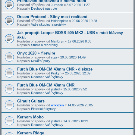
Přehrávání doprovodů k mému hraní
Poslední příspěvek od
Jurasek
«
3.07.2026 11:27
Napsal v
Dechové nástroje
Dream Protocol - Stíny mezi realitami
Poslední příspěvek od
Hiddenplate
«
29.06.2026 10:28
Napsal v
Vaše skupiny a projekty
Jak propojit Looper BOSS 505 MK2 - USB s midi klávesy
akai.
Poslední příspěvek od
MattEryn
«
17.06.2026 8:03
Napsal v
Studio a recording
Onyx 1620 + firewire
Poslední příspěvek od
stipi
«
29.05.2026 14:49
Napsal v
Mixážní pulty
Furch Blue OM-CM 43mm CNR - diskuze
Poslední příspěvek od
Prskyn
«
25.05.2026 12:39
Napsal v
Recenze Vaší výbavy
Furch Blue OM-CM 43mm CNR
Poslední příspěvek od
jastud
«
15.05.2026 9:52
Napsal v
Recenze Vaší výbavy
Girault Guitars
Poslední příspěvek od
wikxzen
«
14.05.2026 23:05
Napsal v
Elektrické kytary
Kernom Moho
Poslední příspěvek od
jastud
«
14.05.2026 10:21
Napsal v
Recenze Vaší výbavy
Kernom Ridge