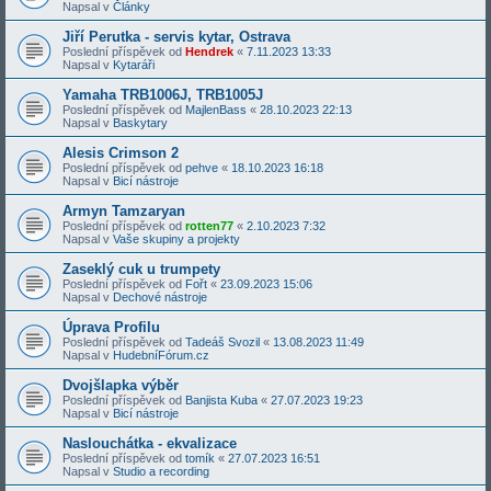
Napsal v
Články
Jiří Perutka - servis kytar, Ostrava
Poslední příspěvek od
Hendrek
«
7.11.2023 13:33
Napsal v
Kytaráři
Yamaha TRB1006J, TRB1005J
Poslední příspěvek od
MajlenBass
«
28.10.2023 22:13
Napsal v
Baskytary
Alesis Crimson 2
Poslední příspěvek od
pehve
«
18.10.2023 16:18
Napsal v
Bicí nástroje
Armyn Tamzaryan
Poslední příspěvek od
rotten77
«
2.10.2023 7:32
Napsal v
Vaše skupiny a projekty
Zaseklý cuk u trumpety
Poslední příspěvek od
Fořt
«
23.09.2023 15:06
Napsal v
Dechové nástroje
Úprava Profilu
Poslední příspěvek od
Tadeáš Svozil
«
13.08.2023 11:49
Napsal v
HudebníFórum.cz
Dvojšlapka výběr
Poslední příspěvek od
Banjista Kuba
«
27.07.2023 19:23
Napsal v
Bicí nástroje
Naslouchátka - ekvalizace
Poslední příspěvek od
tomík
«
27.07.2023 16:51
Napsal v
Studio a recording