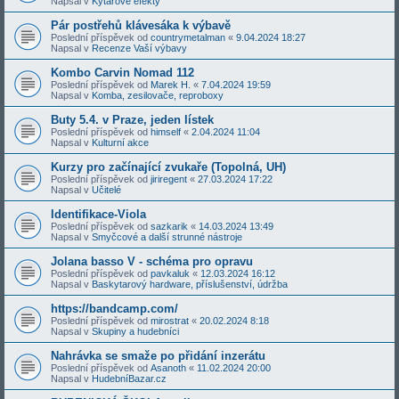
Napsal v
Kytarové efekty
Pár postřehů klávesáka k výbavě
Poslední příspěvek od
countrymetalman
«
9.04.2024 18:27
Napsal v
Recenze Vaší výbavy
Kombo Carvin Nomad 112
Poslední příspěvek od
Marek H.
«
7.04.2024 19:59
Napsal v
Komba, zesilovače, reproboxy
Buty 5.4. v Praze, jeden lístek
Poslední příspěvek od
himself
«
2.04.2024 11:04
Napsal v
Kulturní akce
Kurzy pro začínající zvukaře (Topolná, UH)
Poslední příspěvek od
jiriregent
«
27.03.2024 17:22
Napsal v
Učitelé
Identifikace-Viola
Poslední příspěvek od
sazkarik
«
14.03.2024 13:49
Napsal v
Smyčcové a další strunné nástroje
Jolana basso V - schéma pro opravu
Poslední příspěvek od
pavkaluk
«
12.03.2024 16:12
Napsal v
Baskytarový hardware, příslušenství, údržba
https://bandcamp.com/
Poslední příspěvek od
mirostrat
«
20.02.2024 8:18
Napsal v
Skupiny a hudebníci
Nahrávka se smaže po přidání inzerátu
Poslední příspěvek od
Asanoth
«
11.02.2024 20:00
Napsal v
HudebníBazar.cz