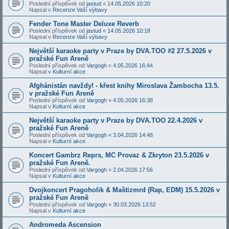
Poslední příspěvek od
jastud
«
14.05.2026 10:20
Napsal v
Recenze Vaší výbavy
Fender Tone Master Deluxe Reverb
Poslední příspěvek od
jastud
«
14.05.2026 10:18
Napsal v
Recenze Vaší výbavy
Největší karaoke party v Praze by DVA.TOO #2 27.5.2026 v
pražské Fun Areně
Poslední příspěvek od
Vargogh
«
4.05.2026 16:44
Napsal v
Kulturní akce
Afghánistán navždy! - křest knihy Miroslava Žambocha 13.5.
v pražské Fun Areně
Poslední příspěvek od
Vargogh
«
4.05.2026 16:38
Napsal v
Kulturní akce
Největší karaoke party v Praze by DVA.TOO 22.4.2026 v
pražské Fun Areně
Poslední příspěvek od
Vargogh
«
3.04.2026 14:48
Napsal v
Kulturní akce
Koncert Gambrz Reprs, MC Provaz & Zkryton 23.5.2026 v
pražské Fun Areně.
Poslední příspěvek od
Vargogh
«
2.04.2026 17:56
Napsal v
Kulturní akce
Dvojkoncert Pragoholik & Maštizmrd (Rap, EDM) 15.5.2026 v
pražské Fun Areně
Poslední příspěvek od
Vargogh
«
30.03.2026 13:52
Napsal v
Kulturní akce
Andromeda Ascension