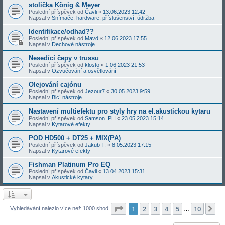
stolička König & Meyer
Poslední příspěvek od
Čavli
«
13.06.2023 12:42
Napsal v
Snímače, hardware, příslušenství, údržba
Identifikace/odhad??
Poslední příspěvek od
Mavd
«
12.06.2023 17:55
Napsal v
Dechové nástroje
Nesedící čepy v trussu
Poslední příspěvek od
klosto
«
1.06.2023 21:53
Napsal v
Ozvučování a osvětlování
Olejování cajónu
Poslední příspěvek od
Jezour7
«
30.05.2023 9:59
Napsal v
Bicí nástroje
Nastavení multiefektu pro styly hry na el.akustickou kytaru
Poslední příspěvek od
Samson_PH
«
23.05.2023 15:14
Napsal v
Kytarové efekty
POD HD500 + DT25 + MIX(PA)
Poslední příspěvek od
Jakub T.
«
8.05.2023 17:15
Napsal v
Kytarové efekty
Fishman Platinum Pro EQ
Poslední příspěvek od
Čavli
«
13.04.2023 15:31
Napsal v
Akustické kytary
Stránka
1
z
10
1
2
3
4
5
10
Da
Vyhledávání nalezlo více než 1000 shod
…