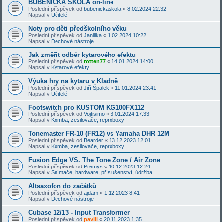
BUBENICKÁ ŠKOLA on-line
Poslední příspěvek od
bubenickaskola
«
8.02.2024 22:32
Napsal v
Učitelé
Noty pro děti předškolního věku
Poslední příspěvek od
Janillka
«
1.02.2024 10:22
Napsal v
Dechové nástroje
Jak změřit odběr kytarového efektu
Poslední příspěvek od
rotten77
«
14.01.2024 14:00
Napsal v
Kytarové efekty
Výuka hry na kytaru v Kladně
Poslední příspěvek od
Jiří Špalek
«
11.01.2024 23:41
Napsal v
Učitelé
Footswitch pro KUSTOM KG100FX112
Poslední příspěvek od
Vojtisimo
«
3.01.2024 17:33
Napsal v
Komba, zesilovače, reproboxy
Tonemaster FR-10 (FR12) vs Yamaha DHR 12M
Poslední příspěvek od
Bearder
«
13.12.2023 12:01
Napsal v
Komba, zesilovače, reproboxy
Fusion Edge VS. The Tone Zone / Air Zone
Poslední příspěvek od
Premys
«
10.12.2023 12:24
Napsal v
Snímače, hardware, příslušenství, údržba
Altsaxofon do začátků
Poslední příspěvek od
ajdam
«
1.12.2023 8:41
Napsal v
Dechové nástroje
Cubase 12/13 - Input Transformer
Poslední příspěvek od
pavlii
«
20.11.2023 1:35