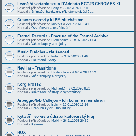
Levnější varianta strun D'Addario ECG23 CHROMES XL
Poslední příspěvek od
Fany
«
22.02.2026 15:50
Napsal v
Snímače, hardware, příslušenství, údržba
Custom tvarovky k IEM sluchátkám
Poslední příspěvek od
Mektys
«
22.02.2026 14:10
Napsal v
Ozvučování a osvětlování
Eternal Records - Fracture of the Eternal Archive
Poslední příspěvek od
Hiddenplate
«
18.02.2026 1:04
Napsal v
Vaše skupiny a projekty
Music Buddies - zkušenosti
Poslední příspěvek od
kobza
«
9.02.2026 21:40
Napsal v
Elektrické kytary
Nevi'im - Transitions
Poslední příspěvek od
Hiddenplate
«
6.02.2026 14:32
Napsal v
Vaše skupiny a projekty
Korg Kross2
Poslední příspěvek od
MichaelC
«
2.02.2026 8:26
Napsal v
Klávesové nástroje a syntezátory
Arpeggio/tab Callejon - Ich komme niemals an
Poslední příspěvek od
lt.dan
«
20.01.2026 11:14
Napsal v
Hraní na kytaru, tabulatury
Kytarář - servis a údržba karlovarský kraj
Poslední příspěvek od
Majkii
«
26.11.2025 20:39
Napsal v
Kytaráři
HOX