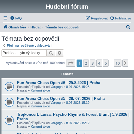
Hudební fórum
FAQ
Registrovat
Přihlásit se
H
Obsah fóra
Hledat
Témata bez odpovědí
l
Témata bez odpovědí
e
Přejít na rozšířené vyhledávání
d
Hledat
Pokročilé hledání
a
Stránka
1
z
10
1
2
3
4
5
10
Da
Vyhledávání nalezlo více než 1000 shod
t
…
Témata
Fun Arena Chess Open #6 | 25.8.2026 | Praha
Poslední příspěvek od
Vargogh
«
8.07.2026 15:23
Napsal v
Kulturní akce
Fun Arena Chess Open #5 | 28. 07. 2026 | Praha
Poslední příspěvek od
Vargogh
«
8.07.2026 15:19
Napsal v
Kulturní akce
Trojkoncert: Luisa, Psycho Rhyme & Forest Blunt | 5.9.2026 |
Praha
Poslední příspěvek od
Vargogh
«
8.07.2026 15:12
Napsal v
Kulturní akce