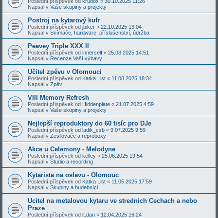
Poslední příspěvek od
krudox
«
30.10.2025 11:26
Napsal v
Vaše skupiny a projekty
Postroj na kytarový kufr
Poslední příspěvek od
jbiker
«
22.10.2025 13:04
Napsal v
Snímače, hardware, příslušenství, údržba
Peavey Triple XXX II
Poslední příspěvek od
innerself
«
25.08.2025 14:51
Napsal v
Recenze Vaší výbavy
Učitel zpěvu v Olomouci
Poslední příspěvek od
Katka List
«
11.08.2025 18:34
Napsal v
Zpěv
VIII Memory Refresh
Poslední příspěvek od
Hiddenplate
«
21.07.2025 4:59
Napsal v
Vaše skupiny a projekty
Nejlepší reproduktory do 60 tisíc pro DJe
Poslední příspěvek od
ladik_csb
«
9.07.2025 9:59
Napsal v
Zesilovače a reproboxy
Akce u Celemony - Melodyne
Poslední příspěvek od
kelley
«
25.06.2025 19:54
Napsal v
Studio a recording
Kytarista na oslavu - Olomouc
Poslední příspěvek od
Katka List
«
11.05.2025 17:59
Napsal v
Skupiny a hudebníci
Ucitel na metalovou kytaru ve strednich Cechach a nebo
Praze
Poslední příspěvek od
lt.dan
«
12.04.2025 16:24