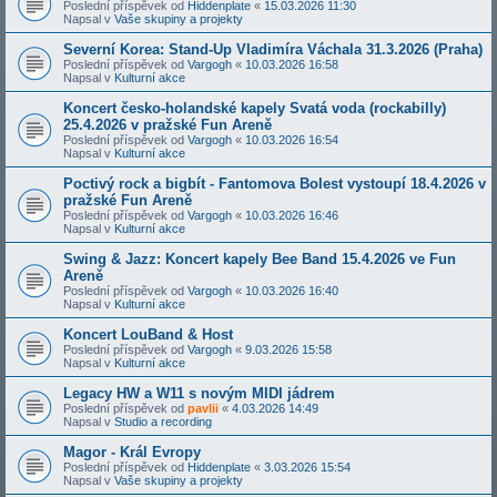
Poslední příspěvek od
Hiddenplate
«
15.03.2026 11:30
Napsal v
Vaše skupiny a projekty
Severní Korea: Stand-Up Vladimíra Váchala 31.3.2026 (Praha)
Poslední příspěvek od
Vargogh
«
10.03.2026 16:58
Napsal v
Kulturní akce
Koncert česko-holandské kapely Svatá voda (rockabilly)
25.4.2026 v pražské Fun Areně
Poslední příspěvek od
Vargogh
«
10.03.2026 16:54
Napsal v
Kulturní akce
Poctivý rock a bigbít - Fantomova Bolest vystoupí 18.4.2026 v
pražské Fun Areně
Poslední příspěvek od
Vargogh
«
10.03.2026 16:46
Napsal v
Kulturní akce
Swing & Jazz: Koncert kapely Bee Band 15.4.2026 ve Fun
Areně
Poslední příspěvek od
Vargogh
«
10.03.2026 16:40
Napsal v
Kulturní akce
Koncert LouBand & Host
Poslední příspěvek od
Vargogh
«
9.03.2026 15:58
Napsal v
Kulturní akce
Legacy HW a W11 s novým MIDI jádrem
Poslední příspěvek od
pavlii
«
4.03.2026 14:49
Napsal v
Studio a recording
Magor - Král Evropy
Poslední příspěvek od
Hiddenplate
«
3.03.2026 15:54
Napsal v
Vaše skupiny a projekty