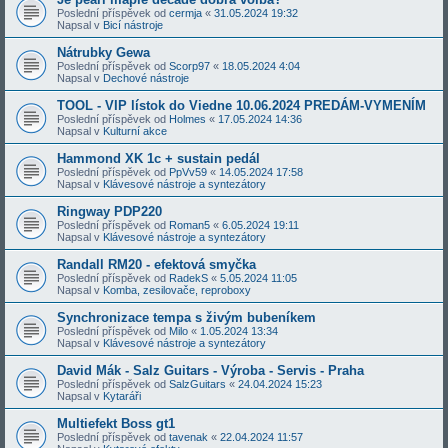
Poslední příspěvek od
cermja
«
31.05.2024 19:32
Napsal v
Bicí nástroje
Nátrubky Gewa
Poslední příspěvek od
Scorp97
«
18.05.2024 4:04
Napsal v
Dechové nástroje
TOOL - VIP lístok do Viedne 10.06.2024 PREDÁM-VYMENÍM
Poslední příspěvek od
Holmes
«
17.05.2024 14:36
Napsal v
Kulturní akce
Hammond XK 1c + sustain pedál
Poslední příspěvek od
PpVv59
«
14.05.2024 17:58
Napsal v
Klávesové nástroje a syntezátory
Ringway PDP220
Poslední příspěvek od
Roman5
«
6.05.2024 19:11
Napsal v
Klávesové nástroje a syntezátory
Randall RM20 - efektová smyčka
Poslední příspěvek od
RadekS
«
5.05.2024 11:05
Napsal v
Komba, zesilovače, reproboxy
Synchronizace tempa s živým bubeníkem
Poslední příspěvek od
Milo
«
1.05.2024 13:34
Napsal v
Klávesové nástroje a syntezátory
David Mák - Salz Guitars - Výroba - Servis - Praha
Poslední příspěvek od
SalzGuitars
«
24.04.2024 15:23
Napsal v
Kytaráři
Multiefekt Boss gt1
Poslední příspěvek od
tavenak
«
22.04.2024 11:57