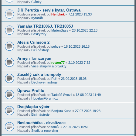
Napsal v
Články
Jiří Perutka - servis kytar, Ostrava
Poslední příspěvek od
Hendrek
«
7.11.2023 13:33
Napsal v
Kytaráři
Yamaha TRB1006J, TRB1005J
Poslední příspěvek od
MajlenBass
«
28.10.2023 22:13
Napsal v
Baskytary
Alesis Crimson 2
Poslední příspěvek od
pehve
«
18.10.2023 16:18
Napsal v
Bicí nástroje
Armyn Tamzaryan
Poslední příspěvek od
rotten77
«
2.10.2023 7:32
Napsal v
Vaše skupiny a projekty
Zaseklý cuk u trumpety
Poslední příspěvek od
Fořt
«
23.09.2023 15:06
Napsal v
Dechové nástroje
Úprava Profilu
Poslední příspěvek od
Tadeáš Svozil
«
13.08.2023 11:49
Napsal v
HudebníFórum.cz
Dvojšlapka výběr
Poslední příspěvek od
Banjista Kuba
«
27.07.2023 19:23
Napsal v
Bicí nástroje
Naslouchátka - ekvalizace
Poslední příspěvek od
tomík
«
27.07.2023 16:51
Napsal v
Studio a recording