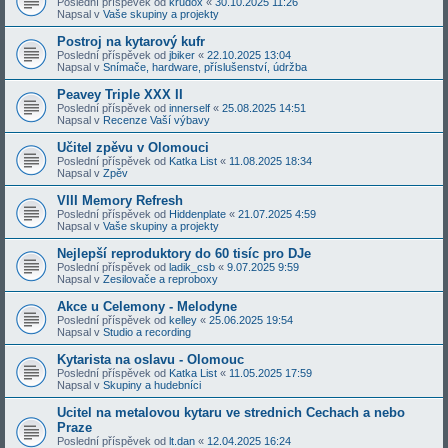
Poslední příspěvek od
krudox
«
30.10.2025 11:26
Napsal v
Vaše skupiny a projekty
Postroj na kytarový kufr
Poslední příspěvek od
jbiker
«
22.10.2025 13:04
Napsal v
Snímače, hardware, příslušenství, údržba
Peavey Triple XXX II
Poslední příspěvek od
innerself
«
25.08.2025 14:51
Napsal v
Recenze Vaší výbavy
Učitel zpěvu v Olomouci
Poslední příspěvek od
Katka List
«
11.08.2025 18:34
Napsal v
Zpěv
VIII Memory Refresh
Poslední příspěvek od
Hiddenplate
«
21.07.2025 4:59
Napsal v
Vaše skupiny a projekty
Nejlepší reproduktory do 60 tisíc pro DJe
Poslední příspěvek od
ladik_csb
«
9.07.2025 9:59
Napsal v
Zesilovače a reproboxy
Akce u Celemony - Melodyne
Poslední příspěvek od
kelley
«
25.06.2025 19:54
Napsal v
Studio a recording
Kytarista na oslavu - Olomouc
Poslední příspěvek od
Katka List
«
11.05.2025 17:59
Napsal v
Skupiny a hudebníci
Ucitel na metalovou kytaru ve strednich Cechach a nebo
Praze
Poslední příspěvek od
lt.dan
«
12.04.2025 16:24