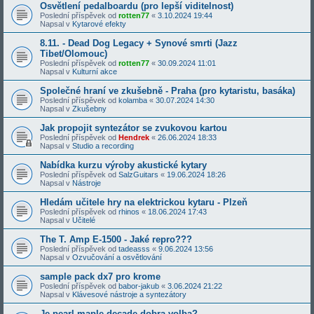
Osvětlení pedalboardu (pro lepší viditelnost)
Poslední příspěvek od
rotten77
«
3.10.2024 19:44
Napsal v
Kytarové efekty
8.11. - Dead Dog Legacy + Synové smrti (Jazz
Tibet/Olomouc)
Poslední příspěvek od
rotten77
«
30.09.2024 11:01
Napsal v
Kulturní akce
Společné hraní ve zkušebně - Praha (pro kytaristu, basáka)
Poslední příspěvek od
kolamba
«
30.07.2024 14:30
Napsal v
Zkušebny
Jak propojit syntezátor se zvukovou kartou
Poslední příspěvek od
Hendrek
«
26.06.2024 18:33
Napsal v
Studio a recording
Nabídka kurzu výroby akustické kytary
Poslední příspěvek od
SalzGuitars
«
19.06.2024 18:26
Napsal v
Nástroje
Hledám učitele hry na elektrickou kytaru - Plzeň
Poslední příspěvek od
rhinos
«
18.06.2024 17:43
Napsal v
Učitelé
The T. Amp E-1500 - Jaké repro???
Poslední příspěvek od
tadeasss
«
9.06.2024 13:56
Napsal v
Ozvučování a osvětlování
sample pack dx7 pro krome
Poslední příspěvek od
babor-jakub
«
3.06.2024 21:22
Napsal v
Klávesové nástroje a syntezátory
Je pearl maple decade dobra volba?