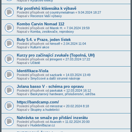
Napsal v
Kytarové efekty
Pár postřehů klávesáka k výbavě
Poslední příspěvek od
countrymetalman
«
9.04.2024 18:27
Napsal v
Recenze Vaší výbavy
Kombo Carvin Nomad 112
Poslední příspěvek od
Marek H.
«
7.04.2024 19:59
Napsal v
Komba, zesilovače, reproboxy
Buty 5.4. v Praze, jeden lístek
Poslední příspěvek od
himself
«
2.04.2024 11:04
Napsal v
Kulturní akce
Kurzy pro začínající zvukaře (Topolná, UH)
Poslední příspěvek od
jiriregent
«
27.03.2024 17:22
Napsal v
Učitelé
Identifikace-Viola
Poslední příspěvek od
sazkarik
«
14.03.2024 13:49
Napsal v
Smyčcové a další strunné nástroje
Jolana basso V - schéma pro opravu
Poslední příspěvek od
pavkaluk
«
12.03.2024 16:12
Napsal v
Baskytarový hardware, příslušenství, údržba
https://bandcamp.com/
Poslední příspěvek od
mirostrat
«
20.02.2024 8:18
Napsal v
Skupiny a hudebníci
Nahrávka se smaže po přidání inzerátu
Poslední příspěvek od
Asanoth
«
11.02.2024 20:00
Napsal v
HudebníBazar.cz