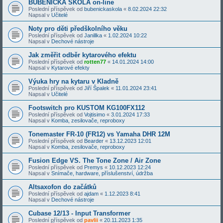
BUBENICKÁ ŠKOLA on-line
Poslední příspěvek od
bubenickaskola
«
8.02.2024 22:32
Napsal v
Učitelé
Noty pro děti předškolního věku
Poslední příspěvek od
Janillka
«
1.02.2024 10:22
Napsal v
Dechové nástroje
Jak změřit odběr kytarového efektu
Poslední příspěvek od
rotten77
«
14.01.2024 14:00
Napsal v
Kytarové efekty
Výuka hry na kytaru v Kladně
Poslední příspěvek od
Jiří Špalek
«
11.01.2024 23:41
Napsal v
Učitelé
Footswitch pro KUSTOM KG100FX112
Poslední příspěvek od
Vojtisimo
«
3.01.2024 17:33
Napsal v
Komba, zesilovače, reproboxy
Tonemaster FR-10 (FR12) vs Yamaha DHR 12M
Poslední příspěvek od
Bearder
«
13.12.2023 12:01
Napsal v
Komba, zesilovače, reproboxy
Fusion Edge VS. The Tone Zone / Air Zone
Poslední příspěvek od
Premys
«
10.12.2023 12:24
Napsal v
Snímače, hardware, příslušenství, údržba
Altsaxofon do začátků
Poslední příspěvek od
ajdam
«
1.12.2023 8:41
Napsal v
Dechové nástroje
Cubase 12/13 - Input Transformer
Poslední příspěvek od
pavlii
«
20.11.2023 1:35