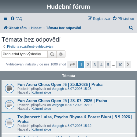
Hudební fórum
FAQ
Registrovat
Přihlásit se
H
Obsah fóra
Hledat
Témata bez odpovědí
l
Témata bez odpovědí
e
Přejít na rozšířené vyhledávání
d
Hledat
Pokročilé hledání
a
Stránka
1
z
10
1
2
3
4
5
10
Da
Vyhledávání nalezlo více než 1000 shod
t
…
Témata
Fun Arena Chess Open #6 | 25.8.2026 | Praha
Poslední příspěvek od
Vargogh
«
8.07.2026 15:23
Napsal v
Kulturní akce
Fun Arena Chess Open #5 | 28. 07. 2026 | Praha
Poslední příspěvek od
Vargogh
«
8.07.2026 15:19
Napsal v
Kulturní akce
Trojkoncert: Luisa, Psycho Rhyme & Forest Blunt | 5.9.2026 |
Praha
Poslední příspěvek od
Vargogh
«
8.07.2026 15:12
Napsal v
Kulturní akce