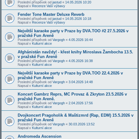
Poslední příspěvek od
jastud
«
14.05.2026 10:20
Napsal v
Recenze Vaší výbavy
Fender Tone Master Deluxe Reverb
Poslední příspěvek od
jastud
«
14.05.2026 10:18
Napsal v
Recenze Vaší výbavy
Největší karaoke party v Praze by DVA.TOO #2 27.5.2026 v
pražské Fun Areně
Poslední příspěvek od
Vargogh
«
4.05.2026 16:44
Napsal v
Kulturní akce
Afghánistán navždy! - křest knihy Miroslava Žambocha 13.5.
v pražské Fun Areně
Poslední příspěvek od
Vargogh
«
4.05.2026 16:38
Napsal v
Kulturní akce
Největší karaoke party v Praze by DVA.TOO 22.4.2026 v
pražské Fun Areně
Poslední příspěvek od
Vargogh
«
3.04.2026 14:48
Napsal v
Kulturní akce
Koncert Gambrz Reprs, MC Provaz & Zkryton 23.5.2026 v
pražské Fun Areně.
Poslední příspěvek od
Vargogh
«
2.04.2026 17:56
Napsal v
Kulturní akce
Dvojkoncert Pragoholik & Maštizmrd (Rap, EDM) 15.5.2026 v
pražské Fun Areně
Poslední příspěvek od
Vargogh
«
30.03.2026 13:52
Napsal v
Kulturní akce
Andromeda Ascension