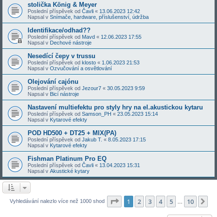
stolička König & Meyer
Poslední příspěvek od
Čavli
«
13.06.2023 12:42
Napsal v
Snímače, hardware, příslušenství, údržba
Identifikace/odhad??
Poslední příspěvek od
Mavd
«
12.06.2023 17:55
Napsal v
Dechové nástroje
Nesedící čepy v trussu
Poslední příspěvek od
klosto
«
1.06.2023 21:53
Napsal v
Ozvučování a osvětlování
Olejování cajónu
Poslední příspěvek od
Jezour7
«
30.05.2023 9:59
Napsal v
Bicí nástroje
Nastavení multiefektu pro styly hry na el.akustickou kytaru
Poslední příspěvek od
Samson_PH
«
23.05.2023 15:14
Napsal v
Kytarové efekty
POD HD500 + DT25 + MIX(PA)
Poslední příspěvek od
Jakub T.
«
8.05.2023 17:15
Napsal v
Kytarové efekty
Fishman Platinum Pro EQ
Poslední příspěvek od
Čavli
«
13.04.2023 15:31
Napsal v
Akustické kytary
Stránka
1
z
10
1
2
3
4
5
10
Da
Vyhledávání nalezlo více než 1000 shod
…