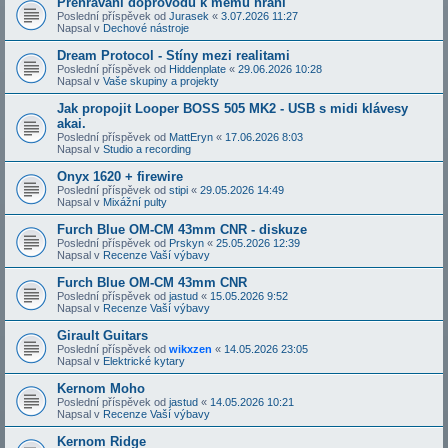
Přehrávání doprovodů k mému hraní
Poslední příspěvek od
Jurasek
«
3.07.2026 11:27
Napsal v
Dechové nástroje
Dream Protocol - Stíny mezi realitami
Poslední příspěvek od
Hiddenplate
«
29.06.2026 10:28
Napsal v
Vaše skupiny a projekty
Jak propojit Looper BOSS 505 MK2 - USB s midi klávesy
akai.
Poslední příspěvek od
MattEryn
«
17.06.2026 8:03
Napsal v
Studio a recording
Onyx 1620 + firewire
Poslední příspěvek od
stipi
«
29.05.2026 14:49
Napsal v
Mixážní pulty
Furch Blue OM-CM 43mm CNR - diskuze
Poslední příspěvek od
Prskyn
«
25.05.2026 12:39
Napsal v
Recenze Vaší výbavy
Furch Blue OM-CM 43mm CNR
Poslední příspěvek od
jastud
«
15.05.2026 9:52
Napsal v
Recenze Vaší výbavy
Girault Guitars
Poslední příspěvek od
wikxzen
«
14.05.2026 23:05
Napsal v
Elektrické kytary
Kernom Moho
Poslední příspěvek od
jastud
«
14.05.2026 10:21
Napsal v
Recenze Vaší výbavy
Kernom Ridge