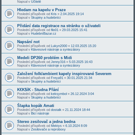
Napsal v
Učitelé
Hledam na kapelu v Praze
Poslední příspěvek od
Kris
«
2.04.2025 19:14
Napsal v
Skupiny a hudebníci
Přidání data registrace na stránku o uživateli
Poslední příspěvek od
filo01
«
29.03.2025 15:41
Napsal v
HudebníBazar.cz
Napsání not
Poslední příspěvek od
Lukyn2000
«
12.03.2025 15:20
Napsal v
Klávesové nástroje a syntezátory
Medeli DP260 problém s Midi
Poslední příspěvek od
Jenny316
«
5.03.2025 16:43
Napsal v
Klávesové nástroje a syntezátory
Založení folk/ambient kapely inspirované Severem
Poslední příspěvek od
Freya91
«
30.01.2025 21:34
Napsal v
Skupiny a hudebníci
K€K$íK - Studna Přání
Poslední příspěvek od
keksymbol
«
26.12.2024 3:04
Napsal v
Skupiny a hudebníci
Šlapka kopák Amati
Poslední příspěvek od
dostalk
«
21.11.2024 18:44
Napsal v
Bicí nástroje
Stereo zesilovač a jedna bedna
Poslední příspěvek od
Mektys
«
6.10.2024 8:09
Napsal v
Zesilovače a reproboxy