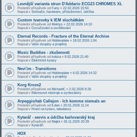
Levnější varianta strun D'Addario ECG23 CHROMES XL
Poslední příspěvek od
Fany
«
22.02.2026 15:50
Napsal v
Snímače, hardware, příslušenství, údržba
Custom tvarovky k IEM sluchátkám
Poslední příspěvek od
Mektys
«
22.02.2026 14:10
Napsal v
Ozvučování a osvětlování
Eternal Records - Fracture of the Eternal Archive
Poslední příspěvek od
Hiddenplate
«
18.02.2026 1:04
Napsal v
Vaše skupiny a projekty
Music Buddies - zkušenosti
Poslední příspěvek od
kobza
«
9.02.2026 21:40
Napsal v
Elektrické kytary
Nevi'im - Transitions
Poslední příspěvek od
Hiddenplate
«
6.02.2026 14:32
Napsal v
Vaše skupiny a projekty
Korg Kross2
Poslední příspěvek od
MichaelC
«
2.02.2026 8:26
Napsal v
Klávesové nástroje a syntezátory
Arpeggio/tab Callejon - Ich komme niemals an
Poslední příspěvek od
lt.dan
«
20.01.2026 11:14
Napsal v
Hraní na kytaru, tabulatury
Kytarář - servis a údržba karlovarský kraj
Poslední příspěvek od
Majkii
«
26.11.2025 20:39
Napsal v
Kytaráři
HOX