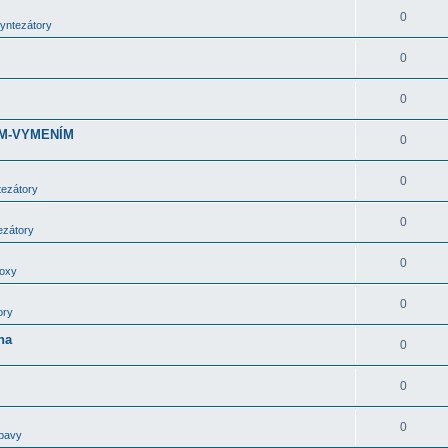
0
syntezátory
0
0
DÁM-VYMENÍM
0
0
tezátory
0
ezátory
0
boxy
0
ory
ha
0
0
0
bavy