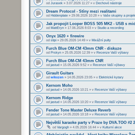
od
Jurasek
»
3.07.2026 11:27
» v
Dechové nástroje
Dream Protocol - Stíny mezi realitami
od
Hiddenplate
»
29.06.2026 10:28
» v
Vaše skupiny a projek
Jak propojit Looper BOSS 505 MK2 - USB s midi
od
MattEryn
»
17.06.2026 8:03
» v
Studio a recording
Onyx 1620 + firewire
od
stipi
»
29.05.2026 14:49
» v
Mixážní pulty
Furch Blue OM-CM 43mm CNR - diskuze
od
Prskyn
»
25.05.2026 12:39
» v
Recenze Vaší výbavy
Furch Blue OM-CM 43mm CNR
od
jastud
»
15.05.2026 9:52
» v
Recenze Vaší výbavy
Girault Guitars
od
wikxzen
»
14.05.2026 23:05
» v
Elektrické kytary
Kernom Moho
od
jastud
»
14.05.2026 10:21
» v
Recenze Vaší výbavy
Kernom Ridge
od
jastud
»
14.05.2026 10:20
» v
Recenze Vaší výbavy
Fender Tone Master Deluxe Reverb
od
jastud
»
14.05.2026 10:18
» v
Recenze Vaší výbavy
Největší karaoke party v Praze by DVA.TOO #2 
od
Vargogh
»
4.05.2026 16:44
» v
Kulturní akce
Afghánistán navždy! - křest knihy Miroslava Ž