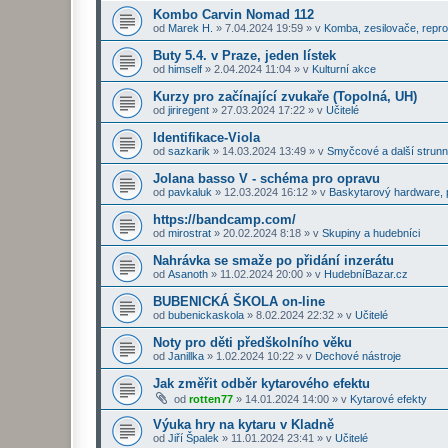
Kombo Carvin Nomad 112
od
Marek H.
»
7.04.2024 19:59
» v
Komba, zesilovače, repr
Buty 5.4. v Praze, jeden lístek
od
himself
»
2.04.2024 11:04
» v
Kulturní akce
Kurzy pro začínající zvukaře (Topolná, UH)
od
jiriregent
»
27.03.2024 17:22
» v
Učitelé
Identifikace-Viola
od
sazkarik
»
14.03.2024 13:49
» v
Smyčcové a další strunn
Jolana basso V - schéma pro opravu
od
pavkaluk
»
12.03.2024 16:12
» v
Baskytarový hardware, p
https://bandcamp.com/
od
mirostrat
»
20.02.2024 8:18
» v
Skupiny a hudebníci
Nahrávka se smaže po přidání inzerátu
od
Asanoth
»
11.02.2024 20:00
» v
HudebníBazar.cz
BUBENICKÁ ŠKOLA on-line
od
bubenickaskola
»
8.02.2024 22:32
» v
Učitelé
Noty pro děti předškolního věku
od
Janillka
»
1.02.2024 10:22
» v
Dechové nástroje
Jak změřit odběr kytarového efektu
od
rotten77
»
14.01.2024 14:00
» v
Kytarové efekty
Výuka hry na kytaru v Kladně
od
Jiří Špalek
»
11.01.2024 23:41
» v
Učitelé