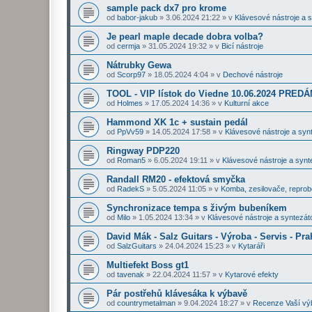
sample pack dx7 pro krome
od
babor-jakub
»
3.06.2024 21:22
» v
Klávesové nástroje a 
Je pearl maple decade dobra volba?
od
cermja
»
31.05.2024 19:32
» v
Bicí nástroje
Nátrubky Gewa
od
Scorp97
»
18.05.2024 4:04
» v
Dechové nástroje
TOOL - VIP lístok do Viedne 10.06.2024 PRE
od
Holmes
»
17.05.2024 14:36
» v
Kulturní akce
Hammond XK 1c + sustain pedál
od
PpVv59
»
14.05.2024 17:58
» v
Klávesové nástroje a syn
Ringway PDP220
od
Roman5
»
6.05.2024 19:11
» v
Klávesové nástroje a synt
Randall RM20 - efektová smyčka
od
RadekS
»
5.05.2024 11:05
» v
Komba, zesilovače, repro
Synchronizace tempa s živým bubeníkem
od
Milo
»
1.05.2024 13:34
» v
Klávesové nástroje a syntezát
David Mák - Salz Guitars - Výroba - Servis - Pra
od
SalzGuitars
»
24.04.2024 15:23
» v
Kytaráři
Multiefekt Boss gt1
od
tavenak
»
22.04.2024 11:57
» v
Kytarové efekty
Pár postřehů klávesáka k výbavě
od
countrymetalman
»
9.04.2024 18:27
» v
Recenze Vaší vý