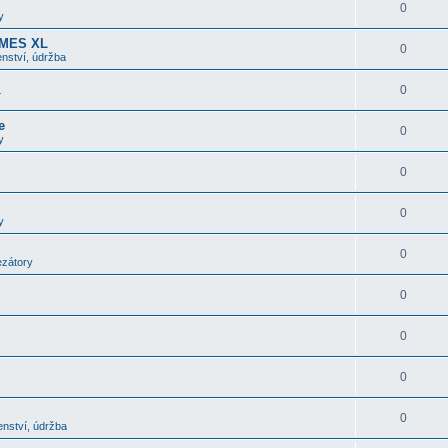
0
y
OMES XL
0
nství, údržba
0
í
e
0
y
0
0
y
0
ezátory
0
0
0
0
enství, údržba