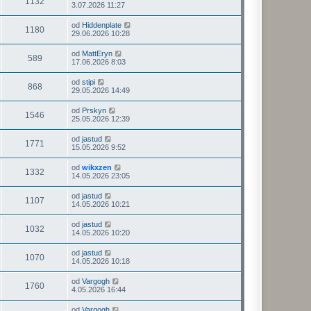
1132
3.07.2026 11:27
od
Hiddenplate
1180
29.06.2026 10:28
od
MattEryn
589
17.06.2026 8:03
od
stipi
868
29.05.2026 14:49
od
Prskyn
1546
25.05.2026 12:39
od
jastud
1771
15.05.2026 9:52
od
wikxzen
1332
14.05.2026 23:05
od
jastud
1107
14.05.2026 10:21
od
jastud
1032
14.05.2026 10:20
od
jastud
1070
14.05.2026 10:18
od
Vargogh
1760
4.05.2026 16:44
od
Vargogh