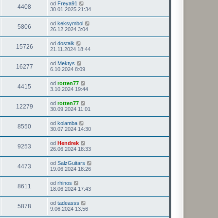
od
Freya91
4408
30.01.2025 21:34
od
keksymbol
5806
26.12.2024 3:04
od
dostalk
15726
21.11.2024 18:44
od
Mektys
16277
6.10.2024 8:09
od
rotten77
4415
3.10.2024 19:44
od
rotten77
12279
30.09.2024 11:01
od
kolamba
8550
30.07.2024 14:30
od
Hendrek
9253
26.06.2024 18:33
od
SalzGuitars
4473
19.06.2024 18:26
od
rhinos
8611
18.06.2024 17:43
od
tadeasss
5878
9.06.2024 13:56