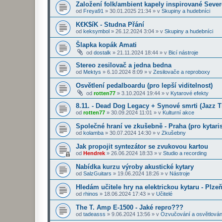
Založení folk/ambient kapely inspirované Seve
od
Freya91
»
30.01.2025 21:34
» v
Skupiny a hudebníci
K€K$íK - Studna Přání
od
keksymbol
»
26.12.2024 3:04
» v
Skupiny a hudebníci
Šlapka kopák Amati
od
dostalk
»
21.11.2024 18:44
» v
Bicí nástroje
Stereo zesilovač a jedna bedna
od
Mektys
»
6.10.2024 8:09
» v
Zesilovače a reproboxy
Osvětlení pedalboardu (pro lepší viditelnost)
od
rotten77
»
3.10.2024 19:44
» v
Kytarové efekty
8.11. - Dead Dog Legacy + Synové smrti (Jazz 
od
rotten77
»
30.09.2024 11:01
» v
Kulturní akce
Společné hraní ve zkušebně - Praha (pro kytaris
od
kolamba
»
30.07.2024 14:30
» v
Zkušebny
Jak propojit syntezátor se zvukovou kartou
od
Hendrek
»
26.06.2024 18:33
» v
Studio a recording
Nabídka kurzu výroby akustické kytary
od
SalzGuitars
»
19.06.2024 18:26
» v
Nástroje
Hledám učitele hry na elektrickou kytaru - Plze
od
rhinos
»
18.06.2024 17:43
» v
Učitelé
The T. Amp E-1500 - Jaké repro???
od
tadeasss
»
9.06.2024 13:56
» v
Ozvučování a osvětlován