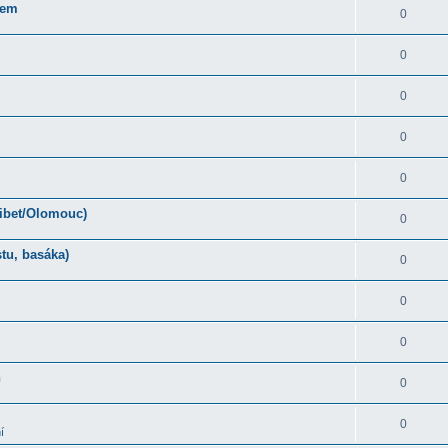
rem
0
0
0
0
0
Tibet/Olomouc)
0
tu, basáka)
0
0
0
ň
0
0
í