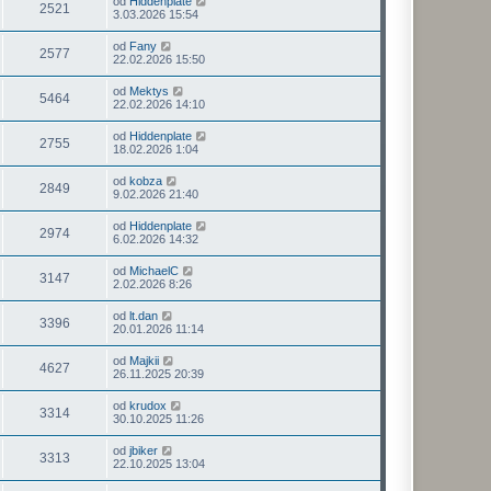
od
Hiddenplate
2521
3.03.2026 15:54
od
Fany
2577
22.02.2026 15:50
od
Mektys
5464
22.02.2026 14:10
od
Hiddenplate
2755
18.02.2026 1:04
od
kobza
2849
9.02.2026 21:40
od
Hiddenplate
2974
6.02.2026 14:32
od
MichaelC
3147
2.02.2026 8:26
od
lt.dan
3396
20.01.2026 11:14
od
Majkii
4627
26.11.2025 20:39
od
krudox
3314
30.10.2025 11:26
od
jbiker
3313
22.10.2025 13:04