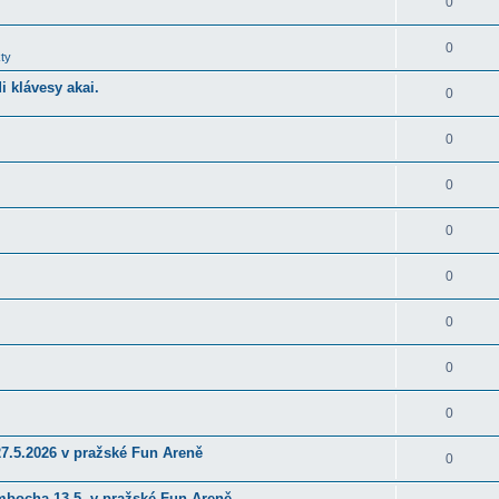
0
0
ty
 klávesy akai.
0
0
0
0
0
0
0
0
27.5.2026 v pražské Fun Areně
0
ambocha 13.5. v pražské Fun Areně