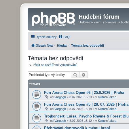
Hudební fórum
Diskuze o všem, co souvisí s hudbo
Rychlé odkazy
FAQ
Obsah fóra
Hledat
Témata bez odpovědí
Témata bez odpovědí
Přejít na rozšířené vyhledávání
Hledat
Pokročilé hledání
TÉMATA
Fun Arena Chess Open #6 | 25.8.2026 | Praha
od
Vargogh
»
8.07.2026 15:23
» v
Kulturní akce
Fun Arena Chess Open #5 | 28. 07. 2026 | Praha
od
Vargogh
»
8.07.2026 15:19
» v
Kulturní akce
Trojkoncert: Luisa, Psycho Rhyme & Forest Blun
od
Vargogh
»
8.07.2026 15:12
» v
Kulturní akce
Přehrávání doprovodů k mému hraní