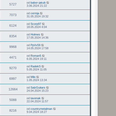
od
babor-jakub
5727
3.06.2024 21:22
od
cermja
7073
31.05.2024 19:32
od
Scorp97
6124
18.05.2024 4:04
od
Holmes
8354
17.05.2024 14:36
od
PpVv59
9968
14.05.2024 17:58
od
Roman5
4471
6.05.2024 19:11
od
RadekS
9270
5.05.2024 11:05
od
Milo
6997
1.05.2024 13:34
od
SalzGuitars
12664
24.04.2024 15:23
od
tavenak
5088
22.04.2024 11:57
od
countrymetalman
8216
9.04.2024 18:27