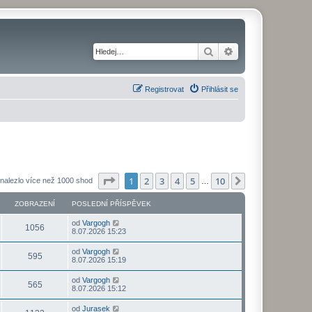
Hledat
Pokročilé hledání
Registrovat
Přihlásit se
Stránka
1
z
10
1
2
3
4
5
10
Další
nalezlo více než 1000 shod
…
ZOBRAZENÍ
POSLEDNÍ PŘÍSPĚVEK
od
Vargogh
1056
8.07.2026 15:23
od
Vargogh
595
8.07.2026 15:19
od
Vargogh
565
8.07.2026 15:12
od
Jurasek