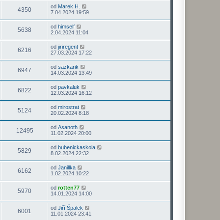
od
Marek H.
4350
7.04.2024 19:59
od
himself
5638
2.04.2024 11:04
od
jiriregent
6216
27.03.2024 17:22
od
sazkarik
6947
14.03.2024 13:49
od
pavkaluk
6822
12.03.2024 16:12
od
mirostrat
5124
20.02.2024 8:18
od
Asanoth
12495
11.02.2024 20:00
od
bubenickaskola
5829
8.02.2024 22:32
od
Janillka
6162
1.02.2024 10:22
od
rotten77
5970
14.01.2024 14:00
od
Jiří Špalek
6001
11.01.2024 23:41