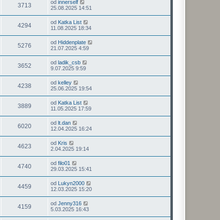
od
innerself
3713
25.08.2025 14:51
od
Katka List
4294
11.08.2025 18:34
od
Hiddenplate
5276
21.07.2025 4:59
od
ladik_csb
3652
9.07.2025 9:59
od
kelley
4238
25.06.2025 19:54
od
Katka List
3889
11.05.2025 17:59
od
lt.dan
6020
12.04.2025 16:24
od
Kris
4623
2.04.2025 19:14
od
filo01
4740
29.03.2025 15:41
od
Lukyn2000
4459
12.03.2025 15:20
od
Jenny316
4159
5.03.2025 16:43