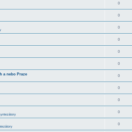
0
0
0
y
0
0
0
ch a nebo Praze
0
0
0
0
syntezátory
0
ntezátory