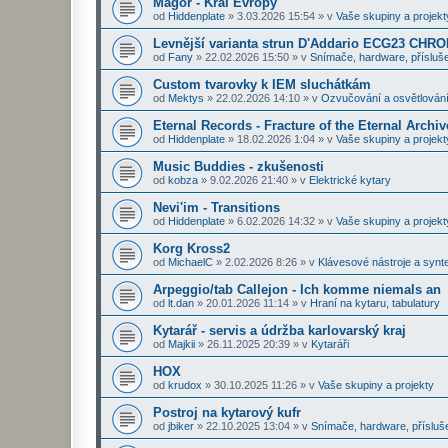
Magor - Král Evropy
od
Hiddenplate
»
3.03.2026 15:54
» v
Vaše skupiny a projekt
Levnější varianta strun D'Addario ECG23 CHR
od
Fany
»
22.02.2026 15:50
» v
Snímače, hardware, přísluše
Custom tvarovky k IEM sluchátkám
od
Mektys
»
22.02.2026 14:10
» v
Ozvučování a osvětlován
Eternal Records - Fracture of the Eternal Archiv
od
Hiddenplate
»
18.02.2026 1:04
» v
Vaše skupiny a projekt
Music Buddies - zkušenosti
od
kobza
»
9.02.2026 21:40
» v
Elektrické kytary
Nevi'im - Transitions
od
Hiddenplate
»
6.02.2026 14:32
» v
Vaše skupiny a projekt
Korg Kross2
od
MichaelC
»
2.02.2026 8:26
» v
Klávesové nástroje a synt
Arpeggio/tab Callejon - Ich komme niemals an
od
lt.dan
»
20.01.2026 11:14
» v
Hraní na kytaru, tabulatury
Kytarář - servis a údržba karlovarský kraj
od
Majkii
»
26.11.2025 20:39
» v
Kytaráři
HOX
od
krudox
»
30.10.2025 11:26
» v
Vaše skupiny a projekty
Postroj na kytarový kufr
od
jbiker
»
22.10.2025 13:04
» v
Snímače, hardware, přísluš