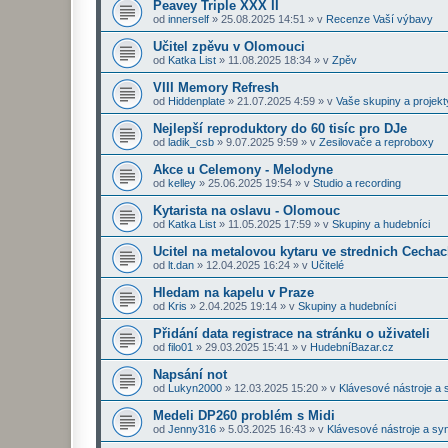
Peavey Triple XXX II
od
innerself
»
25.08.2025 14:51
» v
Recenze Vaší výbavy
Učitel zpěvu v Olomouci
od
Katka List
»
11.08.2025 18:34
» v
Zpěv
VIII Memory Refresh
od
Hiddenplate
»
21.07.2025 4:59
» v
Vaše skupiny a projekt
Nejlepší reproduktory do 60 tisíc pro DJe
od
ladik_csb
»
9.07.2025 9:59
» v
Zesilovače a reproboxy
Akce u Celemony - Melodyne
od
kelley
»
25.06.2025 19:54
» v
Studio a recording
Kytarista na oslavu - Olomouc
od
Katka List
»
11.05.2025 17:59
» v
Skupiny a hudebníci
Ucitel na metalovou kytaru ve strednich Cecha
od
lt.dan
»
12.04.2025 16:24
» v
Učitelé
Hledam na kapelu v Praze
od
Kris
»
2.04.2025 19:14
» v
Skupiny a hudebníci
Přidání data registrace na stránku o uživateli
od
filo01
»
29.03.2025 15:41
» v
HudebníBazar.cz
Napsání not
od
Lukyn2000
»
12.03.2025 15:20
» v
Klávesové nástroje a 
Medeli DP260 problém s Midi
od
Jenny316
»
5.03.2025 16:43
» v
Klávesové nástroje a sy