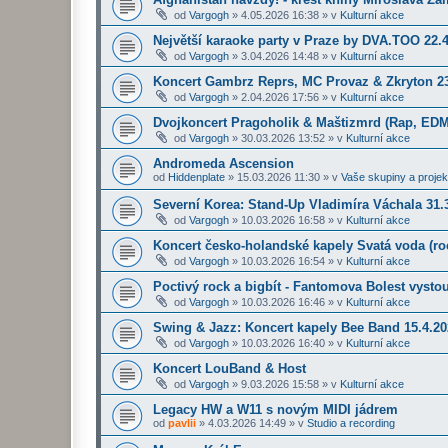
od
Vargogh
»
4.05.2026 16:38
» v
Kulturní akce
Největší karaoke party v Praze by DVA.TOO 22.
od
Vargogh
»
3.04.2026 14:48
» v
Kulturní akce
Koncert Gambrz Reprs, MC Provaz & Zkryton 23
od
Vargogh
»
2.04.2026 17:56
» v
Kulturní akce
Dvojkoncert Pragoholik & Maštizmrd (Rap, EDM
od
Vargogh
»
30.03.2026 13:52
» v
Kulturní akce
Andromeda Ascension
od
Hiddenplate
»
15.03.2026 11:30
» v
Vaše skupiny a projek
Severní Korea: Stand-Up Vladimíra Váchala 31.3
od
Vargogh
»
10.03.2026 16:58
» v
Kulturní akce
Koncert česko-holandské kapely Svatá voda (roc
od
Vargogh
»
10.03.2026 16:54
» v
Kulturní akce
Poctivý rock a bigbít - Fantomova Bolest vysto
od
Vargogh
»
10.03.2026 16:46
» v
Kulturní akce
Swing & Jazz: Koncert kapely Bee Band 15.4.2
od
Vargogh
»
10.03.2026 16:40
» v
Kulturní akce
Koncert LouBand & Host
od
Vargogh
»
9.03.2026 15:58
» v
Kulturní akce
Legacy HW a W11 s novým MIDI jádrem
od
pavlii
»
4.03.2026 14:49
» v
Studio a recording