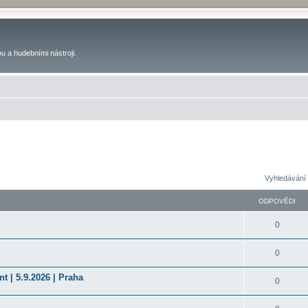
u a hudebními nástroji.
Vyhledávání 
ODPOVĚDI
0
0
t | 5.9.2026 | Praha
0