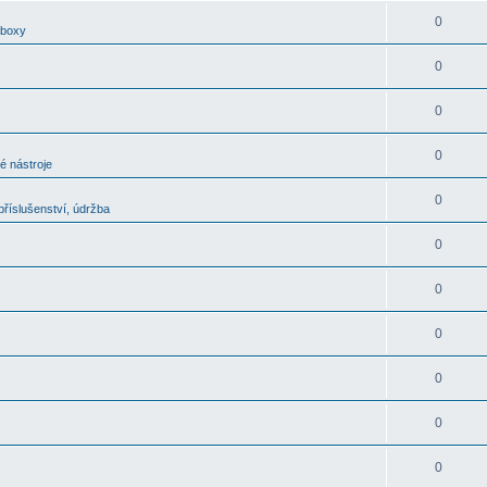
0
oboxy
0
0
0
é nástroje
0
říslušenství, údržba
0
0
0
0
0
0