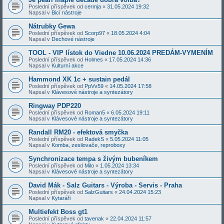
Poslední příspěvek od
cermja
«
31.05.2024 19:32
Napsal v
Bicí nástroje
Nátrubky Gewa
Poslední příspěvek od
Scorp97
«
18.05.2024 4:04
Napsal v
Dechové nástroje
TOOL - VIP lístok do Viedne 10.06.2024 PREDÁM-VYMENÍM
Poslední příspěvek od
Holmes
«
17.05.2024 14:36
Napsal v
Kulturní akce
Hammond XK 1c + sustain pedál
Poslední příspěvek od
PpVv59
«
14.05.2024 17:58
Napsal v
Klávesové nástroje a syntezátory
Ringway PDP220
Poslední příspěvek od
Roman5
«
6.05.2024 19:11
Napsal v
Klávesové nástroje a syntezátory
Randall RM20 - efektová smyčka
Poslední příspěvek od
RadekS
«
5.05.2024 11:05
Napsal v
Komba, zesilovače, reproboxy
Synchronizace tempa s živým bubeníkem
Poslední příspěvek od
Milo
«
1.05.2024 13:34
Napsal v
Klávesové nástroje a syntezátory
David Mák - Salz Guitars - Výroba - Servis - Praha
Poslední příspěvek od
SalzGuitars
«
24.04.2024 15:23
Napsal v
Kytaráři
Multiefekt Boss gt1
Poslední příspěvek od
tavenak
«
22.04.2024 11:57