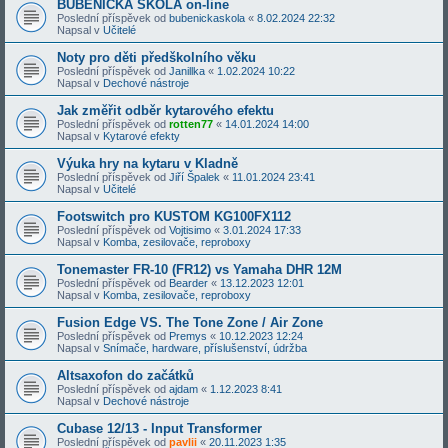
BUBENICKÁ ŠKOLA on-line
Poslední příspěvek od
bubenickaskola
«
8.02.2024 22:32
Napsal v
Učitelé
Noty pro děti předškolního věku
Poslední příspěvek od
Janillka
«
1.02.2024 10:22
Napsal v
Dechové nástroje
Jak změřit odběr kytarového efektu
Poslední příspěvek od
rotten77
«
14.01.2024 14:00
Napsal v
Kytarové efekty
Výuka hry na kytaru v Kladně
Poslední příspěvek od
Jiří Špalek
«
11.01.2024 23:41
Napsal v
Učitelé
Footswitch pro KUSTOM KG100FX112
Poslední příspěvek od
Vojtisimo
«
3.01.2024 17:33
Napsal v
Komba, zesilovače, reproboxy
Tonemaster FR-10 (FR12) vs Yamaha DHR 12M
Poslední příspěvek od
Bearder
«
13.12.2023 12:01
Napsal v
Komba, zesilovače, reproboxy
Fusion Edge VS. The Tone Zone / Air Zone
Poslední příspěvek od
Premys
«
10.12.2023 12:24
Napsal v
Snímače, hardware, příslušenství, údržba
Altsaxofon do začátků
Poslední příspěvek od
ajdam
«
1.12.2023 8:41
Napsal v
Dechové nástroje
Cubase 12/13 - Input Transformer
Poslední příspěvek od
pavlii
«
20.11.2023 1:35