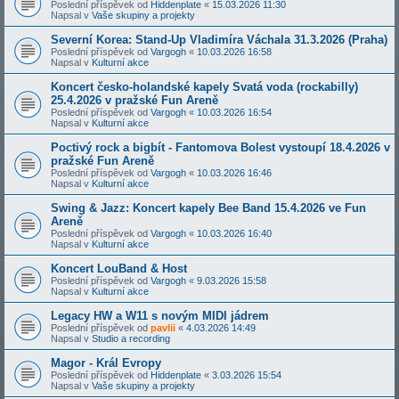
Poslední příspěvek od
Hiddenplate
«
15.03.2026 11:30
Napsal v
Vaše skupiny a projekty
Severní Korea: Stand-Up Vladimíra Váchala 31.3.2026 (Praha)
Poslední příspěvek od
Vargogh
«
10.03.2026 16:58
Napsal v
Kulturní akce
Koncert česko-holandské kapely Svatá voda (rockabilly)
25.4.2026 v pražské Fun Areně
Poslední příspěvek od
Vargogh
«
10.03.2026 16:54
Napsal v
Kulturní akce
Poctivý rock a bigbít - Fantomova Bolest vystoupí 18.4.2026 v
pražské Fun Areně
Poslední příspěvek od
Vargogh
«
10.03.2026 16:46
Napsal v
Kulturní akce
Swing & Jazz: Koncert kapely Bee Band 15.4.2026 ve Fun
Areně
Poslední příspěvek od
Vargogh
«
10.03.2026 16:40
Napsal v
Kulturní akce
Koncert LouBand & Host
Poslední příspěvek od
Vargogh
«
9.03.2026 15:58
Napsal v
Kulturní akce
Legacy HW a W11 s novým MIDI jádrem
Poslední příspěvek od
pavlii
«
4.03.2026 14:49
Napsal v
Studio a recording
Magor - Král Evropy
Poslední příspěvek od
Hiddenplate
«
3.03.2026 15:54
Napsal v
Vaše skupiny a projekty