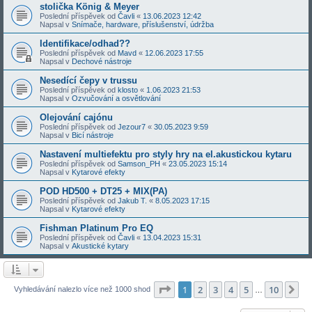
stolička König & Meyer
Poslední příspěvek od
Čavli
«
13.06.2023 12:42
Napsal v
Snímače, hardware, příslušenství, údržba
Identifikace/odhad??
Poslední příspěvek od
Mavd
«
12.06.2023 17:55
Napsal v
Dechové nástroje
Nesedící čepy v trussu
Poslední příspěvek od
klosto
«
1.06.2023 21:53
Napsal v
Ozvučování a osvětlování
Olejování cajónu
Poslední příspěvek od
Jezour7
«
30.05.2023 9:59
Napsal v
Bicí nástroje
Nastavení multiefektu pro styly hry na el.akustickou kytaru
Poslední příspěvek od
Samson_PH
«
23.05.2023 15:14
Napsal v
Kytarové efekty
POD HD500 + DT25 + MIX(PA)
Poslední příspěvek od
Jakub T.
«
8.05.2023 17:15
Napsal v
Kytarové efekty
Fishman Platinum Pro EQ
Poslední příspěvek od
Čavli
«
13.04.2023 15:31
Napsal v
Akustické kytary
Stránka
1
z
10
1
2
3
4
5
10
Da
Vyhledávání nalezlo více než 1000 shod
…