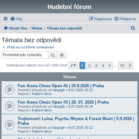
Hudební fórum
FAQ
Registrovat
Přihlásit se
H
Obsah fóra
Hledat
Témata bez odpovědí
l
Témata bez odpovědí
e
Přejít na rozšířené vyhledávání
d
Hledat
Pokročilé hledání
a
Stránka
1
z
10
1
2
3
4
5
10
Da
Vyhledávání nalezlo více než 1000 shod
t
…
Témata
Fun Arena Chess Open #6 | 25.8.2026 | Praha
Poslední příspěvek od
Vargogh
«
8.07.2026 15:23
Napsal v
Kulturní akce
Fun Arena Chess Open #5 | 28. 07. 2026 | Praha
Poslední příspěvek od
Vargogh
«
8.07.2026 15:19
Napsal v
Kulturní akce
Trojkoncert: Luisa, Psycho Rhyme & Forest Blunt | 5.9.2026 |
Praha
Poslední příspěvek od
Vargogh
«
8.07.2026 15:12
Napsal v
Kulturní akce