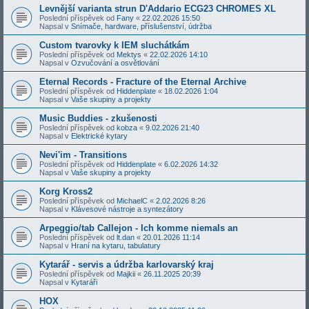
Levnější varianta strun D'Addario ECG23 CHROMES XL
Poslední příspěvek od
Fany
«
22.02.2026 15:50
Napsal v
Snímače, hardware, příslušenství, údržba
Custom tvarovky k IEM sluchátkám
Poslední příspěvek od
Mektys
«
22.02.2026 14:10
Napsal v
Ozvučování a osvětlování
Eternal Records - Fracture of the Eternal Archive
Poslední příspěvek od
Hiddenplate
«
18.02.2026 1:04
Napsal v
Vaše skupiny a projekty
Music Buddies - zkušenosti
Poslední příspěvek od
kobza
«
9.02.2026 21:40
Napsal v
Elektrické kytary
Nevi'im - Transitions
Poslední příspěvek od
Hiddenplate
«
6.02.2026 14:32
Napsal v
Vaše skupiny a projekty
Korg Kross2
Poslední příspěvek od
MichaelC
«
2.02.2026 8:26
Napsal v
Klávesové nástroje a syntezátory
Arpeggio/tab Callejon - Ich komme niemals an
Poslední příspěvek od
lt.dan
«
20.01.2026 11:14
Napsal v
Hraní na kytaru, tabulatury
Kytarář - servis a údržba karlovarský kraj
Poslední příspěvek od
Majkii
«
26.11.2025 20:39
Napsal v
Kytaráři
HOX