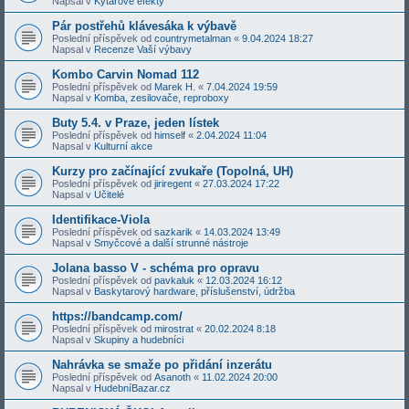
Napsal v
Kytarové efekty
Pár postřehů klávesáka k výbavě
Poslední příspěvek od
countrymetalman
«
9.04.2024 18:27
Napsal v
Recenze Vaší výbavy
Kombo Carvin Nomad 112
Poslední příspěvek od
Marek H.
«
7.04.2024 19:59
Napsal v
Komba, zesilovače, reproboxy
Buty 5.4. v Praze, jeden lístek
Poslední příspěvek od
himself
«
2.04.2024 11:04
Napsal v
Kulturní akce
Kurzy pro začínající zvukaře (Topolná, UH)
Poslední příspěvek od
jiriregent
«
27.03.2024 17:22
Napsal v
Učitelé
Identifikace-Viola
Poslední příspěvek od
sazkarik
«
14.03.2024 13:49
Napsal v
Smyčcové a další strunné nástroje
Jolana basso V - schéma pro opravu
Poslední příspěvek od
pavkaluk
«
12.03.2024 16:12
Napsal v
Baskytarový hardware, příslušenství, údržba
https://bandcamp.com/
Poslední příspěvek od
mirostrat
«
20.02.2024 8:18
Napsal v
Skupiny a hudebníci
Nahrávka se smaže po přidání inzerátu
Poslední příspěvek od
Asanoth
«
11.02.2024 20:00
Napsal v
HudebníBazar.cz