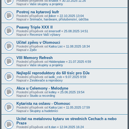
Poslední příspěvek od
krudox
«
30.10.2025 11:26
Napsal v
Vaše skupiny a projekty
Postroj na kytarový kufr
Poslední příspěvek od
jbiker
«
22.10.2025 13:04
Napsal v
Snímače, hardware, příslušenství, údržba
Peavey Triple XXX II
Poslední příspěvek od
innerself
«
25.08.2025 14:51
Napsal v
Recenze Vaší výbavy
Učitel zpěvu v Olomouci
Poslední příspěvek od
Katka List
«
11.08.2025 18:34
Napsal v
Zpěv
VIII Memory Refresh
Poslední příspěvek od
Hiddenplate
«
21.07.2025 4:59
Napsal v
Vaše skupiny a projekty
Nejlepší reproduktory do 60 tisíc pro DJe
Poslední příspěvek od
ladik_csb
«
9.07.2025 9:59
Napsal v
Zesilovače a reproboxy
Akce u Celemony - Melodyne
Poslední příspěvek od
kelley
«
25.06.2025 19:54
Napsal v
Studio a recording
Kytarista na oslavu - Olomouc
Poslední příspěvek od
Katka List
«
11.05.2025 17:59
Napsal v
Skupiny a hudebníci
Ucitel na metalovou kytaru ve strednich Cechach a nebo
Praze
Poslední příspěvek od
lt.dan
«
12.04.2025 16:24