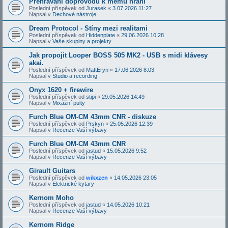
Přehrávání doprovodů k mému hraní
Poslední příspěvek od
Jurasek
«
3.07.2026 11:27
Napsal v
Dechové nástroje
Dream Protocol - Stíny mezi realitami
Poslední příspěvek od
Hiddenplate
«
29.06.2026 10:28
Napsal v
Vaše skupiny a projekty
Jak propojit Looper BOSS 505 MK2 - USB s midi klávesy
akai.
Poslední příspěvek od
MattEryn
«
17.06.2026 8:03
Napsal v
Studio a recording
Onyx 1620 + firewire
Poslední příspěvek od
stipi
«
29.05.2026 14:49
Napsal v
Mixážní pulty
Furch Blue OM-CM 43mm CNR - diskuze
Poslední příspěvek od
Prskyn
«
25.05.2026 12:39
Napsal v
Recenze Vaší výbavy
Furch Blue OM-CM 43mm CNR
Poslední příspěvek od
jastud
«
15.05.2026 9:52
Napsal v
Recenze Vaší výbavy
Girault Guitars
Poslední příspěvek od
wikxzen
«
14.05.2026 23:05
Napsal v
Elektrické kytary
Kernom Moho
Poslední příspěvek od
jastud
«
14.05.2026 10:21
Napsal v
Recenze Vaší výbavy
Kernom Ridge