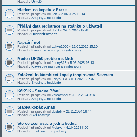
Napsal v
Učitelé
Hledam na kapelu v Praze
Poslední příspěvek od
Kris
«
2.04.2025 19:14
Napsal v
Skupiny a hudebníci
Přidání data registrace na stránku o uživateli
Poslední příspěvek od
filo01
«
29.03.2025 15:41
Napsal v
HudebníBazar.cz
Napsání not
Poslední příspěvek od
Lukyn2000
«
12.03.2025 15:20
Napsal v
Klávesové nástroje a syntezátory
Medeli DP260 problém s Midi
Poslední příspěvek od
Jenny316
«
5.03.2025 16:43
Napsal v
Klávesové nástroje a syntezátory
Založení folk/ambient kapely inspirované Severem
Poslední příspěvek od
Freya91
«
30.01.2025 21:34
Napsal v
Skupiny a hudebníci
K€K$íK - Studna Přání
Poslední příspěvek od
keksymbol
«
26.12.2024 3:04
Napsal v
Skupiny a hudebníci
Šlapka kopák Amati
Poslední příspěvek od
dostalk
«
21.11.2024 18:44
Napsal v
Bicí nástroje
Stereo zesilovač a jedna bedna
Poslední příspěvek od
Mektys
«
6.10.2024 8:09
Napsal v
Zesilovače a reproboxy