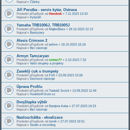
Napsal v
Články
Jiří Perutka - servis kytar, Ostrava
Poslední příspěvek od
Hendrek
«
7.11.2023 13:33
Napsal v
Kytaráři
Yamaha TRB1006J, TRB1005J
Poslední příspěvek od
MajlenBass
«
28.10.2023 22:13
Napsal v
Baskytary
Alesis Crimson 2
Poslední příspěvek od
pehve
«
18.10.2023 16:18
Napsal v
Bicí nástroje
Armyn Tamzaryan
Poslední příspěvek od
rotten77
«
2.10.2023 7:32
Napsal v
Vaše skupiny a projekty
Zaseklý cuk u trumpety
Poslední příspěvek od
Fořt
«
23.09.2023 15:06
Napsal v
Dechové nástroje
Úprava Profilu
Poslední příspěvek od
Tadeáš Svozil
«
13.08.2023 11:49
Napsal v
HudebníFórum.cz
Dvojšlapka výběr
Poslední příspěvek od
Banjista Kuba
«
27.07.2023 19:23
Napsal v
Bicí nástroje
Naslouchátka - ekvalizace
Poslední příspěvek od
tomík
«
27.07.2023 16:51
Napsal v
Studio a recording