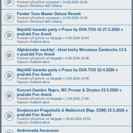
Poslední příspěvek od
jastud
«
14.05.2026 10:20
Napsal v
Recenze Vaší výbavy
Fender Tone Master Deluxe Reverb
Poslední příspěvek od
jastud
«
14.05.2026 10:18
Napsal v
Recenze Vaší výbavy
Největší karaoke party v Praze by DVA.TOO #2 27.5.2026 v
pražské Fun Areně
Poslední příspěvek od
Vargogh
«
4.05.2026 16:44
Napsal v
Kulturní akce
Afghánistán navždy! - křest knihy Miroslava Žambocha 13.5.
v pražské Fun Areně
Poslední příspěvek od
Vargogh
«
4.05.2026 16:38
Napsal v
Kulturní akce
Největší karaoke party v Praze by DVA.TOO 22.4.2026 v
pražské Fun Areně
Poslední příspěvek od
Vargogh
«
3.04.2026 14:48
Napsal v
Kulturní akce
Koncert Gambrz Reprs, MC Provaz & Zkryton 23.5.2026 v
pražské Fun Areně.
Poslední příspěvek od
Vargogh
«
2.04.2026 17:56
Napsal v
Kulturní akce
Dvojkoncert Pragoholik & Maštizmrd (Rap, EDM) 15.5.2026 v
pražské Fun Areně
Poslední příspěvek od
Vargogh
«
30.03.2026 13:52
Napsal v
Kulturní akce
Andromeda Ascension