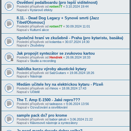
Osvětlení pedalboardu (pro lepší viditelnost)
Poslední příspěvek od
rotten77
«
3.10.2024 19:44
Napsal v
Kytarové efekty
8.11. - Dead Dog Legacy + Synové smrti (Jazz
Tibet/Olomouc)
Poslední příspěvek od
rotten77
«
30.09.2024 11:01
Napsal v
Kulturní akce
Společné hraní ve zkušebně - Praha (pro kytaristu, basáka)
Poslední příspěvek od
kolamba
«
30.07.2024 14:30
Napsal v
Zkušebny
Jak propojit syntezátor se zvukovou kartou
Poslední příspěvek od
Hendrek
«
26.06.2024 18:33
Napsal v
Studio a recording
Nabídka kurzu výroby akustické kytary
Poslední příspěvek od
SalzGuitars
«
19.06.2024 18:26
Napsal v
Nástroje
Hledám učitele hry na elektrickou kytaru - Plzeň
Poslední příspěvek od
rhinos
«
18.06.2024 17:43
Napsal v
Učitelé
The T. Amp E-1500 - Jaké repro???
Poslední příspěvek od
tadeasss
«
9.06.2024 13:56
Napsal v
Ozvučování a osvětlování
sample pack dx7 pro krome
Poslední příspěvek od
babor-jakub
«
3.06.2024 21:22
Napsal v
Klávesové nástroje a syntezátory
Je pearl maple decade dobra volba?