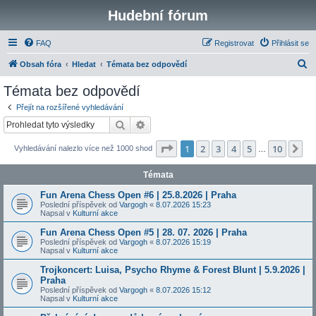
Hudební fórum
FAQ
Registrovat
Přihlásit se
H
Obsah fóra
Hledat
Témata bez odpovědí
l
Témata bez odpovědí
e
Přejít na rozšířené vyhledávání
d
Hledat
Pokročilé hledání
a
Stránka
1
z
10
1
2
3
4
5
10
Da
Vyhledávání nalezlo více než 1000 shod
t
…
Témata
Fun Arena Chess Open #6 | 25.8.2026 | Praha
Poslední příspěvek od
Vargogh
«
8.07.2026 15:23
Napsal v
Kulturní akce
Fun Arena Chess Open #5 | 28. 07. 2026 | Praha
Poslední příspěvek od
Vargogh
«
8.07.2026 15:19
Napsal v
Kulturní akce
Trojkoncert: Luisa, Psycho Rhyme & Forest Blunt | 5.9.2026 |
Praha
Poslední příspěvek od
Vargogh
«
8.07.2026 15:12
Napsal v
Kulturní akce