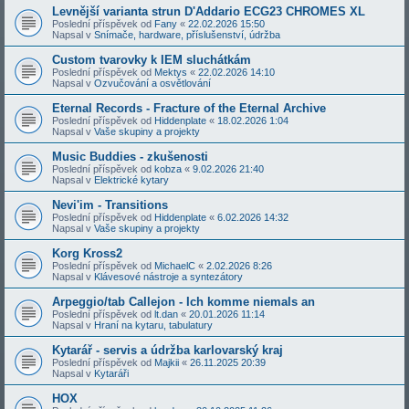
Levnější varianta strun D'Addario ECG23 CHROMES XL
Poslední příspěvek od
Fany
«
22.02.2026 15:50
Napsal v
Snímače, hardware, příslušenství, údržba
Custom tvarovky k IEM sluchátkám
Poslední příspěvek od
Mektys
«
22.02.2026 14:10
Napsal v
Ozvučování a osvětlování
Eternal Records - Fracture of the Eternal Archive
Poslední příspěvek od
Hiddenplate
«
18.02.2026 1:04
Napsal v
Vaše skupiny a projekty
Music Buddies - zkušenosti
Poslední příspěvek od
kobza
«
9.02.2026 21:40
Napsal v
Elektrické kytary
Nevi'im - Transitions
Poslední příspěvek od
Hiddenplate
«
6.02.2026 14:32
Napsal v
Vaše skupiny a projekty
Korg Kross2
Poslední příspěvek od
MichaelC
«
2.02.2026 8:26
Napsal v
Klávesové nástroje a syntezátory
Arpeggio/tab Callejon - Ich komme niemals an
Poslední příspěvek od
lt.dan
«
20.01.2026 11:14
Napsal v
Hraní na kytaru, tabulatury
Kytarář - servis a údržba karlovarský kraj
Poslední příspěvek od
Majkii
«
26.11.2025 20:39
Napsal v
Kytaráři
HOX