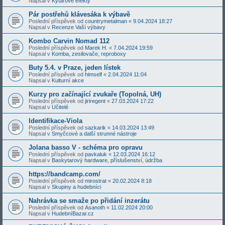
Napsal v
Kytarové efekty
Pár postřehů klávesáka k výbavě
Poslední příspěvek od
countrymetalman
«
9.04.2024 18:27
Napsal v
Recenze Vaší výbavy
Kombo Carvin Nomad 112
Poslední příspěvek od
Marek H.
«
7.04.2024 19:59
Napsal v
Komba, zesilovače, reproboxy
Buty 5.4. v Praze, jeden lístek
Poslední příspěvek od
himself
«
2.04.2024 11:04
Napsal v
Kulturní akce
Kurzy pro začínající zvukaře (Topolná, UH)
Poslední příspěvek od
jiriregent
«
27.03.2024 17:22
Napsal v
Učitelé
Identifikace-Viola
Poslední příspěvek od
sazkarik
«
14.03.2024 13:49
Napsal v
Smyčcové a další strunné nástroje
Jolana basso V - schéma pro opravu
Poslední příspěvek od
pavkaluk
«
12.03.2024 16:12
Napsal v
Baskytarový hardware, příslušenství, údržba
https://bandcamp.com/
Poslední příspěvek od
mirostrat
«
20.02.2024 8:18
Napsal v
Skupiny a hudebníci
Nahrávka se smaže po přidání inzerátu
Poslední příspěvek od
Asanoth
«
11.02.2024 20:00
Napsal v
HudebníBazar.cz