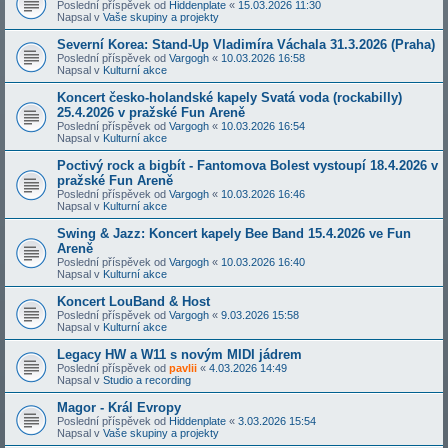
Poslední příspěvek od
Hiddenplate
«
15.03.2026 11:30
Napsal v
Vaše skupiny a projekty
Severní Korea: Stand-Up Vladimíra Váchala 31.3.2026 (Praha)
Poslední příspěvek od
Vargogh
«
10.03.2026 16:58
Napsal v
Kulturní akce
Koncert česko-holandské kapely Svatá voda (rockabilly)
25.4.2026 v pražské Fun Areně
Poslední příspěvek od
Vargogh
«
10.03.2026 16:54
Napsal v
Kulturní akce
Poctivý rock a bigbít - Fantomova Bolest vystoupí 18.4.2026 v
pražské Fun Areně
Poslední příspěvek od
Vargogh
«
10.03.2026 16:46
Napsal v
Kulturní akce
Swing & Jazz: Koncert kapely Bee Band 15.4.2026 ve Fun
Areně
Poslední příspěvek od
Vargogh
«
10.03.2026 16:40
Napsal v
Kulturní akce
Koncert LouBand & Host
Poslední příspěvek od
Vargogh
«
9.03.2026 15:58
Napsal v
Kulturní akce
Legacy HW a W11 s novým MIDI jádrem
Poslední příspěvek od
pavlii
«
4.03.2026 14:49
Napsal v
Studio a recording
Magor - Král Evropy
Poslední příspěvek od
Hiddenplate
«
3.03.2026 15:54
Napsal v
Vaše skupiny a projekty