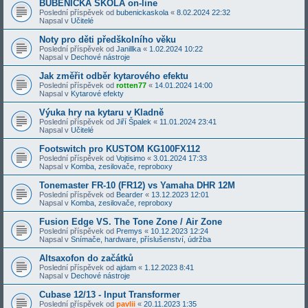
BUBENICKÁ ŠKOLA on-line
Poslední příspěvek od
bubenickaskola
«
8.02.2024 22:32
Napsal v
Učitelé
Noty pro děti předškolního věku
Poslední příspěvek od
Janillka
«
1.02.2024 10:22
Napsal v
Dechové nástroje
Jak změřit odběr kytarového efektu
Poslední příspěvek od
rotten77
«
14.01.2024 14:00
Napsal v
Kytarové efekty
Výuka hry na kytaru v Kladně
Poslední příspěvek od
Jiří Špalek
«
11.01.2024 23:41
Napsal v
Učitelé
Footswitch pro KUSTOM KG100FX112
Poslední příspěvek od
Vojtisimo
«
3.01.2024 17:33
Napsal v
Komba, zesilovače, reproboxy
Tonemaster FR-10 (FR12) vs Yamaha DHR 12M
Poslední příspěvek od
Bearder
«
13.12.2023 12:01
Napsal v
Komba, zesilovače, reproboxy
Fusion Edge VS. The Tone Zone / Air Zone
Poslední příspěvek od
Premys
«
10.12.2023 12:24
Napsal v
Snímače, hardware, příslušenství, údržba
Altsaxofon do začátků
Poslední příspěvek od
ajdam
«
1.12.2023 8:41
Napsal v
Dechové nástroje
Cubase 12/13 - Input Transformer
Poslední příspěvek od
pavlii
«
20.11.2023 1:35