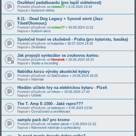
Osvětlení pedalboardu (pro lepší viditelnost)
Poslední příspěvek od
rotten77
«
3.10.2024 19:44
Napsal v
Kytarové efekty
8.11. - Dead Dog Legacy + Synové smrti (Jazz
Tibet/Olomouc)
Poslední příspěvek od
rotten77
«
30.09.2024 11:01
Napsal v
Kulturní akce
Společné hraní ve zkušebně - Praha (pro kytaristu, basáka)
Poslední příspěvek od
kolamba
«
30.07.2024 14:30
Napsal v
Zkušebny
Jak propojit syntezátor se zvukovou kartou
Poslední příspěvek od
Hendrek
«
26.06.2024 18:33
Napsal v
Studio a recording
Nabídka kurzu výroby akustické kytary
Poslední příspěvek od
SalzGuitars
«
19.06.2024 18:26
Napsal v
Nástroje
Hledám učitele hry na elektrickou kytaru - Plzeň
Poslední příspěvek od
rhinos
«
18.06.2024 17:43
Napsal v
Učitelé
The T. Amp E-1500 - Jaké repro???
Poslední příspěvek od
tadeasss
«
9.06.2024 13:56
Napsal v
Ozvučování a osvětlování
sample pack dx7 pro krome
Poslední příspěvek od
babor-jakub
«
3.06.2024 21:22
Napsal v
Klávesové nástroje a syntezátory
Je pearl maple decade dobra volba?