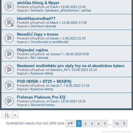
stolička König & Meyer
Poslední příspěvek od
Čavli
«
13.06.2023 12:42
Napsal v
Snímače, hardware, příslušenství, údržba
Identifikace/odhad??
Poslední příspěvek od
Mavd
«
12.06.2023 17:55
Napsal v
Dechové nástroje
Nesedící čepy v trussu
Poslední příspěvek od
klosto
«
1.06.2023 21:53
Napsal v
Ozvučování a osvětlování
Olejování cajónu
Poslední příspěvek od
Jezour7
«
30.05.2023 9:59
Napsal v
Bicí nástroje
Nastavení multiefektu pro styly hry na el.akustickou kytaru
Poslední příspěvek od
Samson_PH
«
23.05.2023 15:14
Napsal v
Kytarové efekty
POD HD500 + DT25 + MIX(PA)
Poslední příspěvek od
Jakub T.
«
8.05.2023 17:15
Napsal v
Kytarové efekty
Fishman Platinum Pro EQ
Poslední příspěvek od
Čavli
«
13.04.2023 15:31
Napsal v
Akustické kytary
Stránka
1
z
10
1
2
3
4
5
10
Da
Vyhledávání nalezlo více než 1000 shod
…