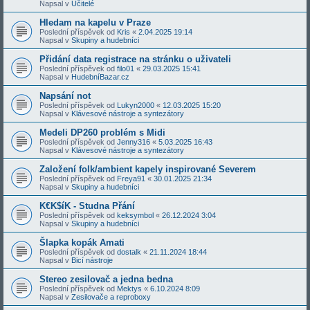
Napsal v
Učitelé
Hledam na kapelu v Praze
Poslední příspěvek od
Kris
«
2.04.2025 19:14
Napsal v
Skupiny a hudebníci
Přidání data registrace na stránku o uživateli
Poslední příspěvek od
filo01
«
29.03.2025 15:41
Napsal v
HudebníBazar.cz
Napsání not
Poslední příspěvek od
Lukyn2000
«
12.03.2025 15:20
Napsal v
Klávesové nástroje a syntezátory
Medeli DP260 problém s Midi
Poslední příspěvek od
Jenny316
«
5.03.2025 16:43
Napsal v
Klávesové nástroje a syntezátory
Založení folk/ambient kapely inspirované Severem
Poslední příspěvek od
Freya91
«
30.01.2025 21:34
Napsal v
Skupiny a hudebníci
K€K$íK - Studna Přání
Poslední příspěvek od
keksymbol
«
26.12.2024 3:04
Napsal v
Skupiny a hudebníci
Šlapka kopák Amati
Poslední příspěvek od
dostalk
«
21.11.2024 18:44
Napsal v
Bicí nástroje
Stereo zesilovač a jedna bedna
Poslední příspěvek od
Mektys
«
6.10.2024 8:09
Napsal v
Zesilovače a reproboxy