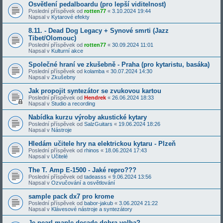
Osvětlení pedalboardu (pro lepší viditelnost)
Poslední příspěvek od
rotten77
«
3.10.2024 19:44
Napsal v
Kytarové efekty
8.11. - Dead Dog Legacy + Synové smrti (Jazz
Tibet/Olomouc)
Poslední příspěvek od
rotten77
«
30.09.2024 11:01
Napsal v
Kulturní akce
Společné hraní ve zkušebně - Praha (pro kytaristu, basáka)
Poslední příspěvek od
kolamba
«
30.07.2024 14:30
Napsal v
Zkušebny
Jak propojit syntezátor se zvukovou kartou
Poslední příspěvek od
Hendrek
«
26.06.2024 18:33
Napsal v
Studio a recording
Nabídka kurzu výroby akustické kytary
Poslední příspěvek od
SalzGuitars
«
19.06.2024 18:26
Napsal v
Nástroje
Hledám učitele hry na elektrickou kytaru - Plzeň
Poslední příspěvek od
rhinos
«
18.06.2024 17:43
Napsal v
Učitelé
The T. Amp E-1500 - Jaké repro???
Poslední příspěvek od
tadeasss
«
9.06.2024 13:56
Napsal v
Ozvučování a osvětlování
sample pack dx7 pro krome
Poslední příspěvek od
babor-jakub
«
3.06.2024 21:22
Napsal v
Klávesové nástroje a syntezátory
Je pearl maple decade dobra volba?