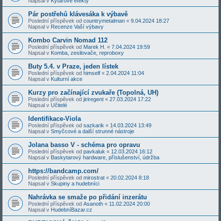
Napsal v
Kytarové efekty
Pár postřehů klávesáka k výbavě
Poslední příspěvek od
countrymetalman
«
9.04.2024 18:27
Napsal v
Recenze Vaší výbavy
Kombo Carvin Nomad 112
Poslední příspěvek od
Marek H.
«
7.04.2024 19:59
Napsal v
Komba, zesilovače, reproboxy
Buty 5.4. v Praze, jeden lístek
Poslední příspěvek od
himself
«
2.04.2024 11:04
Napsal v
Kulturní akce
Kurzy pro začínající zvukaře (Topolná, UH)
Poslední příspěvek od
jiriregent
«
27.03.2024 17:22
Napsal v
Učitelé
Identifikace-Viola
Poslední příspěvek od
sazkarik
«
14.03.2024 13:49
Napsal v
Smyčcové a další strunné nástroje
Jolana basso V - schéma pro opravu
Poslední příspěvek od
pavkaluk
«
12.03.2024 16:12
Napsal v
Baskytarový hardware, příslušenství, údržba
https://bandcamp.com/
Poslední příspěvek od
mirostrat
«
20.02.2024 8:18
Napsal v
Skupiny a hudebníci
Nahrávka se smaže po přidání inzerátu
Poslední příspěvek od
Asanoth
«
11.02.2024 20:00
Napsal v
HudebníBazar.cz