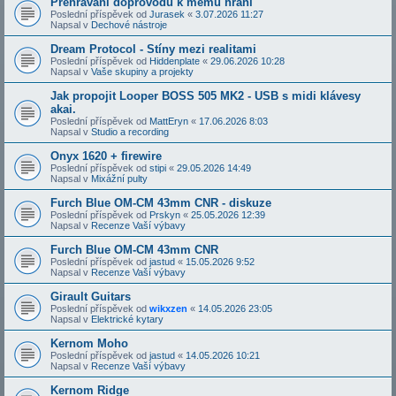
Přehrávání doprovodů k mému hraní
Poslední příspěvek od
Jurasek
«
3.07.2026 11:27
Napsal v
Dechové nástroje
Dream Protocol - Stíny mezi realitami
Poslední příspěvek od
Hiddenplate
«
29.06.2026 10:28
Napsal v
Vaše skupiny a projekty
Jak propojit Looper BOSS 505 MK2 - USB s midi klávesy
akai.
Poslední příspěvek od
MattEryn
«
17.06.2026 8:03
Napsal v
Studio a recording
Onyx 1620 + firewire
Poslední příspěvek od
stipi
«
29.05.2026 14:49
Napsal v
Mixážní pulty
Furch Blue OM-CM 43mm CNR - diskuze
Poslední příspěvek od
Prskyn
«
25.05.2026 12:39
Napsal v
Recenze Vaší výbavy
Furch Blue OM-CM 43mm CNR
Poslední příspěvek od
jastud
«
15.05.2026 9:52
Napsal v
Recenze Vaší výbavy
Girault Guitars
Poslední příspěvek od
wikxzen
«
14.05.2026 23:05
Napsal v
Elektrické kytary
Kernom Moho
Poslední příspěvek od
jastud
«
14.05.2026 10:21
Napsal v
Recenze Vaší výbavy
Kernom Ridge