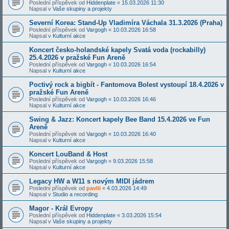
Poslední příspěvek od
Hiddenplate
«
15.03.2026 11:30
Napsal v
Vaše skupiny a projekty
Severní Korea: Stand-Up Vladimíra Váchala 31.3.2026 (Praha)
Poslední příspěvek od
Vargogh
«
10.03.2026 16:58
Napsal v
Kulturní akce
Koncert česko-holandské kapely Svatá voda (rockabilly)
25.4.2026 v pražské Fun Areně
Poslední příspěvek od
Vargogh
«
10.03.2026 16:54
Napsal v
Kulturní akce
Poctivý rock a bigbít - Fantomova Bolest vystoupí 18.4.2026 v
pražské Fun Areně
Poslední příspěvek od
Vargogh
«
10.03.2026 16:46
Napsal v
Kulturní akce
Swing & Jazz: Koncert kapely Bee Band 15.4.2026 ve Fun
Areně
Poslední příspěvek od
Vargogh
«
10.03.2026 16:40
Napsal v
Kulturní akce
Koncert LouBand & Host
Poslední příspěvek od
Vargogh
«
9.03.2026 15:58
Napsal v
Kulturní akce
Legacy HW a W11 s novým MIDI jádrem
Poslední příspěvek od
pavlii
«
4.03.2026 14:49
Napsal v
Studio a recording
Magor - Král Evropy
Poslední příspěvek od
Hiddenplate
«
3.03.2026 15:54
Napsal v
Vaše skupiny a projekty