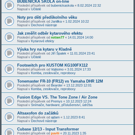
BUBENICKÁ ŠKOLA on-line
Poslední příspěvek od
bubenickaskola
«
8.02.2024 22:32
Napsal v
Učitelé
Noty pro děti předškolního věku
Poslední příspěvek od
Janillka
«
1.02.2024 10:22
Napsal v
Dechové nástroje
Jak změřit odběr kytarového efektu
Poslední příspěvek od
rotten77
«
14.01.2024 14:00
Napsal v
Kytarové efekty
Výuka hry na kytaru v Kladně
Poslední příspěvek od
Jiří Špalek
«
11.01.2024 23:41
Napsal v
Učitelé
Footswitch pro KUSTOM KG100FX112
Poslední příspěvek od
Vojtisimo
«
3.01.2024 17:33
Napsal v
Komba, zesilovače, reproboxy
Tonemaster FR-10 (FR12) vs Yamaha DHR 12M
Poslední příspěvek od
Bearder
«
13.12.2023 12:01
Napsal v
Komba, zesilovače, reproboxy
Fusion Edge VS. The Tone Zone / Air Zone
Poslední příspěvek od
Premys
«
10.12.2023 12:24
Napsal v
Snímače, hardware, příslušenství, údržba
Altsaxofon do začátků
Poslední příspěvek od
ajdam
«
1.12.2023 8:41
Napsal v
Dechové nástroje
Cubase 12/13 - Input Transformer
Poslední příspěvek od
pavlii
«
20.11.2023 1:35