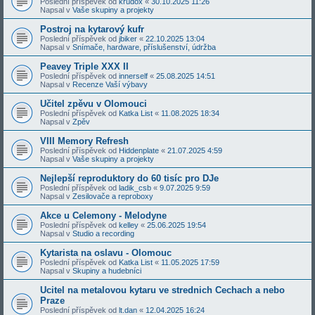
Poslední příspěvek od
krudox
«
30.10.2025 11:26
Napsal v
Vaše skupiny a projekty
Postroj na kytarový kufr
Poslední příspěvek od
jbiker
«
22.10.2025 13:04
Napsal v
Snímače, hardware, příslušenství, údržba
Peavey Triple XXX II
Poslední příspěvek od
innerself
«
25.08.2025 14:51
Napsal v
Recenze Vaší výbavy
Učitel zpěvu v Olomouci
Poslední příspěvek od
Katka List
«
11.08.2025 18:34
Napsal v
Zpěv
VIII Memory Refresh
Poslední příspěvek od
Hiddenplate
«
21.07.2025 4:59
Napsal v
Vaše skupiny a projekty
Nejlepší reproduktory do 60 tisíc pro DJe
Poslední příspěvek od
ladik_csb
«
9.07.2025 9:59
Napsal v
Zesilovače a reproboxy
Akce u Celemony - Melodyne
Poslední příspěvek od
kelley
«
25.06.2025 19:54
Napsal v
Studio a recording
Kytarista na oslavu - Olomouc
Poslední příspěvek od
Katka List
«
11.05.2025 17:59
Napsal v
Skupiny a hudebníci
Ucitel na metalovou kytaru ve strednich Cechach a nebo
Praze
Poslední příspěvek od
lt.dan
«
12.04.2025 16:24