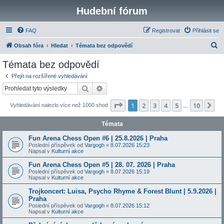
Hudební fórum
FAQ
Registrovat
Přihlásit se
H
Obsah fóra
Hledat
Témata bez odpovědí
l
Témata bez odpovědí
e
Přejít na rozšířené vyhledávání
d
Hledat
Pokročilé hledání
a
Stránka
1
z
10
1
2
3
4
5
10
Da
Vyhledávání nalezlo více než 1000 shod
t
…
Témata
Fun Arena Chess Open #6 | 25.8.2026 | Praha
Poslední příspěvek od
Vargogh
«
8.07.2026 15:23
Napsal v
Kulturní akce
Fun Arena Chess Open #5 | 28. 07. 2026 | Praha
Poslední příspěvek od
Vargogh
«
8.07.2026 15:19
Napsal v
Kulturní akce
Trojkoncert: Luisa, Psycho Rhyme & Forest Blunt | 5.9.2026 |
Praha
Poslední příspěvek od
Vargogh
«
8.07.2026 15:12
Napsal v
Kulturní akce