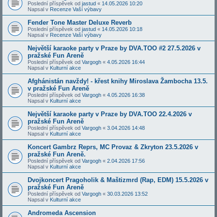
Poslední příspěvek od
jastud
«
14.05.2026 10:20
Napsal v
Recenze Vaší výbavy
Fender Tone Master Deluxe Reverb
Poslední příspěvek od
jastud
«
14.05.2026 10:18
Napsal v
Recenze Vaší výbavy
Největší karaoke party v Praze by DVA.TOO #2 27.5.2026 v
pražské Fun Areně
Poslední příspěvek od
Vargogh
«
4.05.2026 16:44
Napsal v
Kulturní akce
Afghánistán navždy! - křest knihy Miroslava Žambocha 13.5.
v pražské Fun Areně
Poslední příspěvek od
Vargogh
«
4.05.2026 16:38
Napsal v
Kulturní akce
Největší karaoke party v Praze by DVA.TOO 22.4.2026 v
pražské Fun Areně
Poslední příspěvek od
Vargogh
«
3.04.2026 14:48
Napsal v
Kulturní akce
Koncert Gambrz Reprs, MC Provaz & Zkryton 23.5.2026 v
pražské Fun Areně.
Poslední příspěvek od
Vargogh
«
2.04.2026 17:56
Napsal v
Kulturní akce
Dvojkoncert Pragoholik & Maštizmrd (Rap, EDM) 15.5.2026 v
pražské Fun Areně
Poslední příspěvek od
Vargogh
«
30.03.2026 13:52
Napsal v
Kulturní akce
Andromeda Ascension