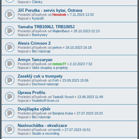
Napsal v
Články
Jiří Perutka - servis kytar, Ostrava
Poslední příspěvek od
Hendrek
«
7.11.2023 13:33
Napsal v
Kytaráři
Yamaha TRB1006J, TRB1005J
Poslední příspěvek od
MajlenBass
«
28.10.2023 22:13
Napsal v
Baskytary
Alesis Crimson 2
Poslední příspěvek od
pehve
«
18.10.2023 16:18
Napsal v
Bicí nástroje
Armyn Tamzaryan
Poslední příspěvek od
rotten77
«
2.10.2023 7:32
Napsal v
Vaše skupiny a projekty
Zaseklý cuk u trumpety
Poslední příspěvek od
Fořt
«
23.09.2023 15:06
Napsal v
Dechové nástroje
Úprava Profilu
Poslední příspěvek od
Tadeáš Svozil
«
13.08.2023 11:49
Napsal v
HudebníFórum.cz
Dvojšlapka výběr
Poslední příspěvek od
Banjista Kuba
«
27.07.2023 19:23
Napsal v
Bicí nástroje
Naslouchátka - ekvalizace
Poslední příspěvek od
tomík
«
27.07.2023 16:51
Napsal v
Studio a recording