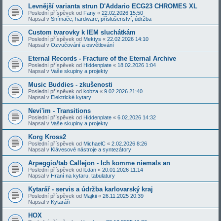
Levnější varianta strun D'Addario ECG23 CHROMES XL
Poslední příspěvek od
Fany
«
22.02.2026 15:50
Napsal v
Snímače, hardware, příslušenství, údržba
Custom tvarovky k IEM sluchátkám
Poslední příspěvek od
Mektys
«
22.02.2026 14:10
Napsal v
Ozvučování a osvětlování
Eternal Records - Fracture of the Eternal Archive
Poslední příspěvek od
Hiddenplate
«
18.02.2026 1:04
Napsal v
Vaše skupiny a projekty
Music Buddies - zkušenosti
Poslední příspěvek od
kobza
«
9.02.2026 21:40
Napsal v
Elektrické kytary
Nevi'im - Transitions
Poslední příspěvek od
Hiddenplate
«
6.02.2026 14:32
Napsal v
Vaše skupiny a projekty
Korg Kross2
Poslední příspěvek od
MichaelC
«
2.02.2026 8:26
Napsal v
Klávesové nástroje a syntezátory
Arpeggio/tab Callejon - Ich komme niemals an
Poslední příspěvek od
lt.dan
«
20.01.2026 11:14
Napsal v
Hraní na kytaru, tabulatury
Kytarář - servis a údržba karlovarský kraj
Poslední příspěvek od
Majkii
«
26.11.2025 20:39
Napsal v
Kytaráři
HOX