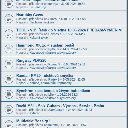
Poslední příspěvek od
cermja
«
31.05.2024 19:32
Napsal v
Bicí nástroje
Nátrubky Gewa
Poslední příspěvek od
Scorp97
«
18.05.2024 4:04
Napsal v
Dechové nástroje
TOOL - VIP lístok do Viedne 10.06.2024 PREDÁM-VYMENÍM
Poslední příspěvek od
Holmes
«
17.05.2024 14:36
Napsal v
Kulturní akce
Hammond XK 1c + sustain pedál
Poslední příspěvek od
PpVv59
«
14.05.2024 17:58
Napsal v
Klávesové nástroje a syntezátory
Ringway PDP220
Poslední příspěvek od
Roman5
«
6.05.2024 19:11
Napsal v
Klávesové nástroje a syntezátory
Randall RM20 - efektová smyčka
Poslední příspěvek od
RadekS
«
5.05.2024 11:05
Napsal v
Komba, zesilovače, reproboxy
Synchronizace tempa s živým bubeníkem
Poslední příspěvek od
Milo
«
1.05.2024 13:34
Napsal v
Klávesové nástroje a syntezátory
David Mák - Salz Guitars - Výroba - Servis - Praha
Poslední příspěvek od
SalzGuitars
«
24.04.2024 15:23
Napsal v
Kytaráři
Multiefekt Boss gt1
Poslední příspěvek od
tavenak
«
22.04.2024 11:57