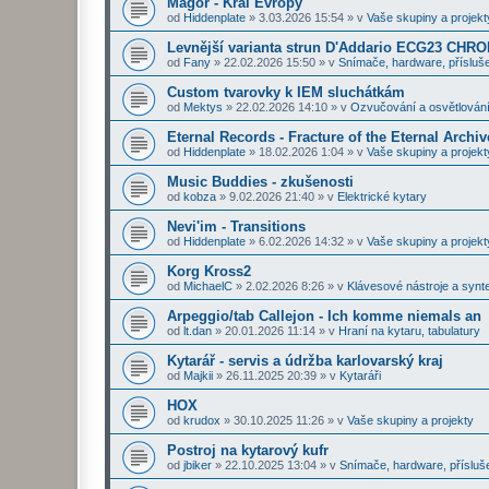
Magor - Král Evropy
od
Hiddenplate
»
3.03.2026 15:54
» v
Vaše skupiny a projekt
Levnější varianta strun D'Addario ECG23 CHR
od
Fany
»
22.02.2026 15:50
» v
Snímače, hardware, přísluše
Custom tvarovky k IEM sluchátkám
od
Mektys
»
22.02.2026 14:10
» v
Ozvučování a osvětlován
Eternal Records - Fracture of the Eternal Archiv
od
Hiddenplate
»
18.02.2026 1:04
» v
Vaše skupiny a projekt
Music Buddies - zkušenosti
od
kobza
»
9.02.2026 21:40
» v
Elektrické kytary
Nevi'im - Transitions
od
Hiddenplate
»
6.02.2026 14:32
» v
Vaše skupiny a projekt
Korg Kross2
od
MichaelC
»
2.02.2026 8:26
» v
Klávesové nástroje a synt
Arpeggio/tab Callejon - Ich komme niemals an
od
lt.dan
»
20.01.2026 11:14
» v
Hraní na kytaru, tabulatury
Kytarář - servis a údržba karlovarský kraj
od
Majkii
»
26.11.2025 20:39
» v
Kytaráři
HOX
od
krudox
»
30.10.2025 11:26
» v
Vaše skupiny a projekty
Postroj na kytarový kufr
od
jbiker
»
22.10.2025 13:04
» v
Snímače, hardware, přísluš