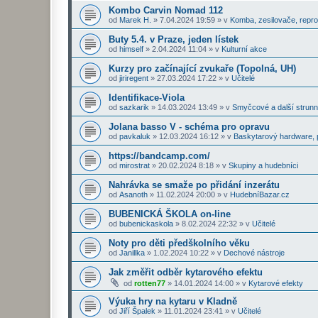
Kombo Carvin Nomad 112
od
Marek H.
»
7.04.2024 19:59
» v
Komba, zesilovače, repr
Buty 5.4. v Praze, jeden lístek
od
himself
»
2.04.2024 11:04
» v
Kulturní akce
Kurzy pro začínající zvukaře (Topolná, UH)
od
jiriregent
»
27.03.2024 17:22
» v
Učitelé
Identifikace-Viola
od
sazkarik
»
14.03.2024 13:49
» v
Smyčcové a další strunn
Jolana basso V - schéma pro opravu
od
pavkaluk
»
12.03.2024 16:12
» v
Baskytarový hardware, p
https://bandcamp.com/
od
mirostrat
»
20.02.2024 8:18
» v
Skupiny a hudebníci
Nahrávka se smaže po přidání inzerátu
od
Asanoth
»
11.02.2024 20:00
» v
HudebníBazar.cz
BUBENICKÁ ŠKOLA on-line
od
bubenickaskola
»
8.02.2024 22:32
» v
Učitelé
Noty pro děti předškolního věku
od
Janillka
»
1.02.2024 10:22
» v
Dechové nástroje
Jak změřit odběr kytarového efektu
od
rotten77
»
14.01.2024 14:00
» v
Kytarové efekty
Výuka hry na kytaru v Kladně
od
Jiří Špalek
»
11.01.2024 23:41
» v
Učitelé