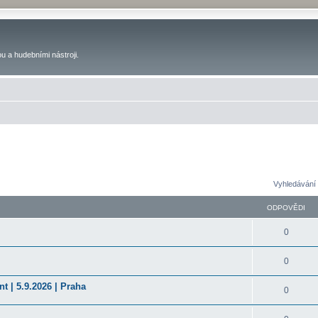
u a hudebními nástroji.
Vyhledávání 
ODPOVĚDI
0
0
t | 5.9.2026 | Praha
0