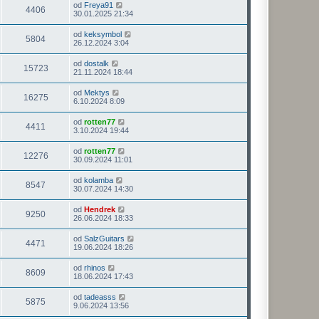
od
Freya91
4406
30.01.2025 21:34
od
keksymbol
5804
26.12.2024 3:04
od
dostalk
15723
21.11.2024 18:44
od
Mektys
16275
6.10.2024 8:09
od
rotten77
4411
3.10.2024 19:44
od
rotten77
12276
30.09.2024 11:01
od
kolamba
8547
30.07.2024 14:30
od
Hendrek
9250
26.06.2024 18:33
od
SalzGuitars
4471
19.06.2024 18:26
od
rhinos
8609
18.06.2024 17:43
od
tadeasss
5875
9.06.2024 13:56