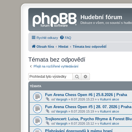
Hudební fórum
Diskuze o všem, co souvisí s hudbo
Rychlé odkazy
FAQ
Obsah fóra
Hledat
Témata bez odpovědí
Témata bez odpovědí
Přejít na rozšířené vyhledávání
Hledat
Pokročilé hledání
TÉMATA
Fun Arena Chess Open #6 | 25.8.2026 | Praha
od
Vargogh
»
8.07.2026 15:23
» v
Kulturní akce
Fun Arena Chess Open #5 | 28. 07. 2026 | Praha
od
Vargogh
»
8.07.2026 15:19
» v
Kulturní akce
Trojkoncert: Luisa, Psycho Rhyme & Forest Blun
od
Vargogh
»
8.07.2026 15:12
» v
Kulturní akce
Přehrávání doprovodů k mému hraní