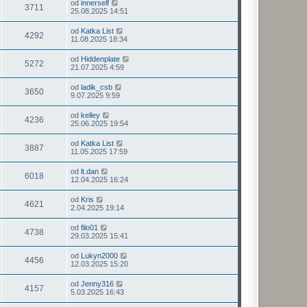
od
innerself
3711
25.08.2025 14:51
od
Katka List
4292
11.08.2025 18:34
od
Hiddenplate
5272
21.07.2025 4:59
od
ladik_csb
3650
9.07.2025 9:59
od
kelley
4236
25.06.2025 19:54
od
Katka List
3887
11.05.2025 17:59
od
lt.dan
6018
12.04.2025 16:24
od
Kris
4621
2.04.2025 19:14
od
filo01
4738
29.03.2025 15:41
od
Lukyn2000
4456
12.03.2025 15:20
od
Jenny316
4157
5.03.2025 16:43