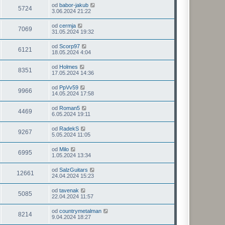
od
babor-jakub
5724
3.06.2024 21:22
od
cermja
7069
31.05.2024 19:32
od
Scorp97
6121
18.05.2024 4:04
od
Holmes
8351
17.05.2024 14:36
od
PpVv59
9966
14.05.2024 17:58
od
Roman5
4469
6.05.2024 19:11
od
RadekS
9267
5.05.2024 11:05
od
Milo
6995
1.05.2024 13:34
od
SalzGuitars
12661
24.04.2024 15:23
od
tavenak
5085
22.04.2024 11:57
od
countrymetalman
8214
9.04.2024 18:27