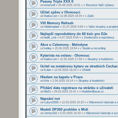
Peavey Triple XXX II
od
innerself
»
25.08.2025 14:51
» v
Recenze Vaší výbavy
Učitel zpěvu v Olomouci
od
Katka List
»
11.08.2025 18:34
» v
Zpěv
VIII Memory Refresh
od
Hiddenplate
»
21.07.2025 4:59
» v
Vaše skupiny a projekt
Nejlepší reproduktory do 60 tisíc pro DJe
od
ladik_csb
»
9.07.2025 9:59
» v
Zesilovače a reproboxy
Akce u Celemony - Melodyne
od
kelley
»
25.06.2025 19:54
» v
Studio a recording
Kytarista na oslavu - Olomouc
od
Katka List
»
11.05.2025 17:59
» v
Skupiny a hudebníci
Ucitel na metalovou kytaru ve strednich Cecha
od
lt.dan
»
12.04.2025 16:24
» v
Učitelé
Hledam na kapelu v Praze
od
Kris
»
2.04.2025 19:14
» v
Skupiny a hudebníci
Přidání data registrace na stránku o uživateli
od
filo01
»
29.03.2025 15:41
» v
HudebníBazar.cz
Napsání not
od
Lukyn2000
»
12.03.2025 15:20
» v
Klávesové nástroje a 
Medeli DP260 problém s Midi
od
Jenny316
»
5.03.2025 16:43
» v
Klávesové nástroje a sy