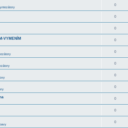
0
syntezátory
0
0
DÁM-VYMENÍM
0
0
tezátory
0
ezátory
0
boxy
0
ory
ha
0
0
0
bavy