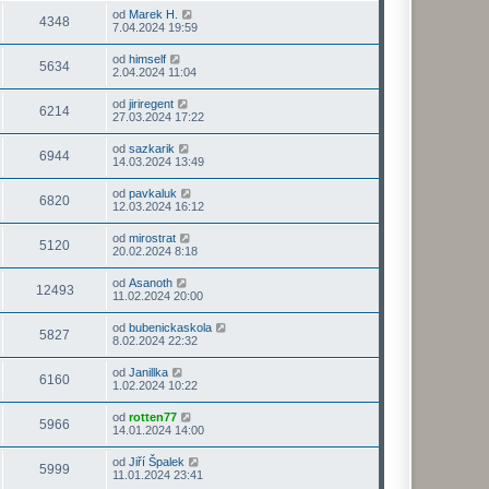
od
Marek H.
4348
7.04.2024 19:59
od
himself
5634
2.04.2024 11:04
od
jiriregent
6214
27.03.2024 17:22
od
sazkarik
6944
14.03.2024 13:49
od
pavkaluk
6820
12.03.2024 16:12
od
mirostrat
5120
20.02.2024 8:18
od
Asanoth
12493
11.02.2024 20:00
od
bubenickaskola
5827
8.02.2024 22:32
od
Janillka
6160
1.02.2024 10:22
od
rotten77
5966
14.01.2024 14:00
od
Jiří Špalek
5999
11.01.2024 23:41