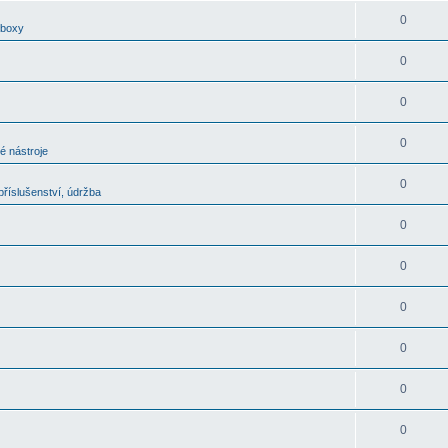
0
oboxy
0
0
0
é nástroje
0
říslušenství, údržba
0
0
0
0
0
0