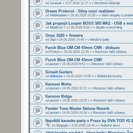
od
Jurasek
»
3.07.2026 11:27
» v
Dechové nástroje
Dream Protocol - Stíny mezi realitami
od
Hiddenplate
»
29.06.2026 10:28
» v
Vaše skupiny a projek
Jak propojit Looper BOSS 505 MK2 - USB s midi
od
MattEryn
»
17.06.2026 8:03
» v
Studio a recording
Onyx 1620 + firewire
od
stipi
»
29.05.2026 14:49
» v
Mixážní pulty
Furch Blue OM-CM 43mm CNR - diskuze
od
Prskyn
»
25.05.2026 12:39
» v
Recenze Vaší výbavy
Furch Blue OM-CM 43mm CNR
od
jastud
»
15.05.2026 9:52
» v
Recenze Vaší výbavy
Girault Guitars
od
wikxzen
»
14.05.2026 23:05
» v
Elektrické kytary
Kernom Moho
od
jastud
»
14.05.2026 10:21
» v
Recenze Vaší výbavy
Kernom Ridge
od
jastud
»
14.05.2026 10:20
» v
Recenze Vaší výbavy
Fender Tone Master Deluxe Reverb
od
jastud
»
14.05.2026 10:18
» v
Recenze Vaší výbavy
Největší karaoke party v Praze by DVA.TOO #2 
od
Vargogh
»
4.05.2026 16:44
» v
Kulturní akce
Afghánistán navždy! - křest knihy Miroslava Ž