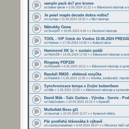
sample pack dx7 pro krome
od
babor-jakub
»
3.06.2024 21:22
» v
Klávesové nástroje a 
Je pearl maple decade dobra volba?
od
cermja
»
31.05.2024 19:32
» v
Bicí nástroje
Nátrubky Gewa
od
Scorp97
»
18.05.2024 4:04
» v
Dechové nástroje
TOOL - VIP lístok do Viedne 10.06.2024 PRE
od
Holmes
»
17.05.2024 14:36
» v
Kulturní akce
Hammond XK 1c + sustain pedál
od
PpVv59
»
14.05.2024 17:58
» v
Klávesové nástroje a syn
Ringway PDP220
od
Roman5
»
6.05.2024 19:11
» v
Klávesové nástroje a synt
Randall RM20 - efektová smyčka
od
RadekS
»
5.05.2024 11:05
» v
Komba, zesilovače, repro
Synchronizace tempa s živým bubeníkem
od
Milo
»
1.05.2024 13:34
» v
Klávesové nástroje a syntezát
David Mák - Salz Guitars - Výroba - Servis - Pra
od
SalzGuitars
»
24.04.2024 15:23
» v
Kytaráři
Multiefekt Boss gt1
od
tavenak
»
22.04.2024 11:57
» v
Kytarové efekty
Pár postřehů klávesáka k výbavě
od
countrymetalman
»
9.04.2024 18:27
» v
Recenze Vaší vý