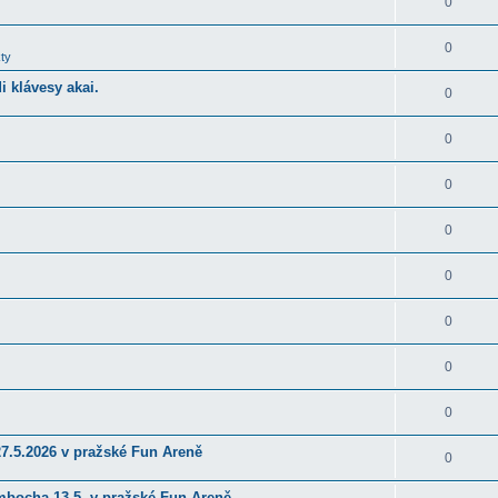
0
0
ty
 klávesy akai.
0
0
0
0
0
0
0
0
27.5.2026 v pražské Fun Areně
0
ambocha 13.5. v pražské Fun Areně