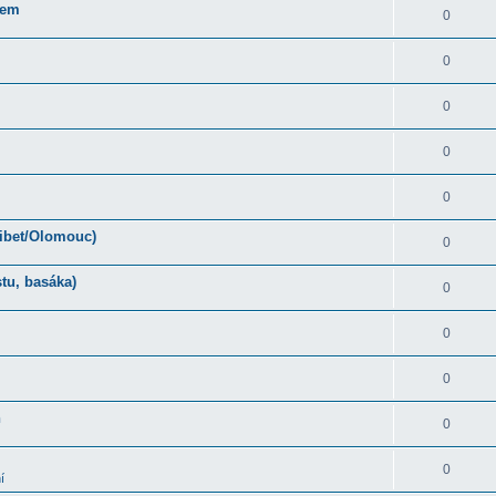
rem
0
0
0
0
0
Tibet/Olomouc)
0
tu, basáka)
0
0
0
ň
0
0
í