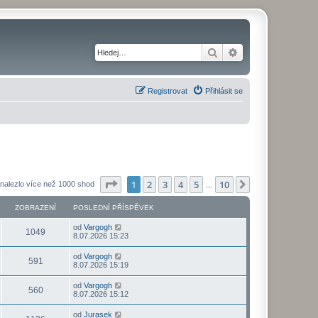
Hledat
Pokročilé hledání
Registrovat
Přihlásit se
Stránka
1
z
10
1
2
3
4
5
10
Další
nalezlo více než 1000 shod
…
ZOBRAZENÍ
POSLEDNÍ PŘÍSPĚVEK
od
Vargogh
1049
8.07.2026 15:23
od
Vargogh
591
8.07.2026 15:19
od
Vargogh
560
8.07.2026 15:12
od
Jurasek