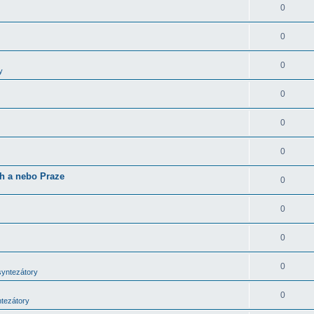
0
0
0
y
0
0
0
ch a nebo Praze
0
0
0
0
syntezátory
0
ntezátory