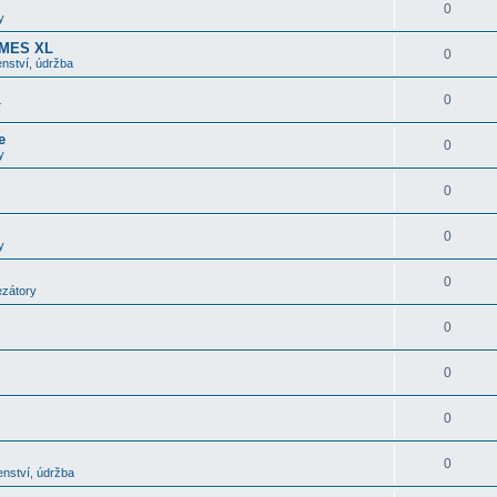
0
y
OMES XL
0
nství, údržba
0
í
e
0
y
0
0
y
0
ezátory
0
0
0
0
enství, údržba