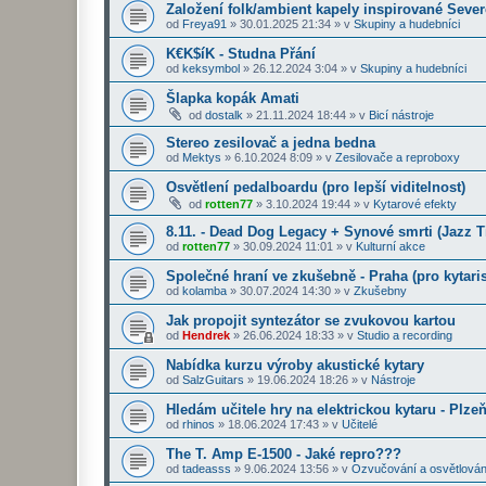
Založení folk/ambient kapely inspirované Seve
od
Freya91
»
30.01.2025 21:34
» v
Skupiny a hudebníci
K€K$íK - Studna Přání
od
keksymbol
»
26.12.2024 3:04
» v
Skupiny a hudebníci
Šlapka kopák Amati
od
dostalk
»
21.11.2024 18:44
» v
Bicí nástroje
Stereo zesilovač a jedna bedna
od
Mektys
»
6.10.2024 8:09
» v
Zesilovače a reproboxy
Osvětlení pedalboardu (pro lepší viditelnost)
od
rotten77
»
3.10.2024 19:44
» v
Kytarové efekty
8.11. - Dead Dog Legacy + Synové smrti (Jazz 
od
rotten77
»
30.09.2024 11:01
» v
Kulturní akce
Společné hraní ve zkušebně - Praha (pro kytaris
od
kolamba
»
30.07.2024 14:30
» v
Zkušebny
Jak propojit syntezátor se zvukovou kartou
od
Hendrek
»
26.06.2024 18:33
» v
Studio a recording
Nabídka kurzu výroby akustické kytary
od
SalzGuitars
»
19.06.2024 18:26
» v
Nástroje
Hledám učitele hry na elektrickou kytaru - Plze
od
rhinos
»
18.06.2024 17:43
» v
Učitelé
The T. Amp E-1500 - Jaké repro???
od
tadeasss
»
9.06.2024 13:56
» v
Ozvučování a osvětlován