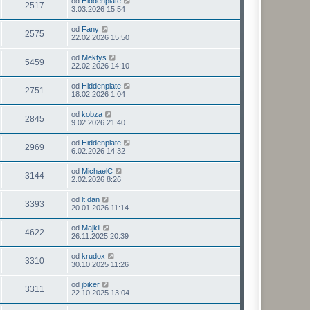
od
Hiddenplate
2517
3.03.2026 15:54
od
Fany
2575
22.02.2026 15:50
od
Mektys
5459
22.02.2026 14:10
od
Hiddenplate
2751
18.02.2026 1:04
od
kobza
2845
9.02.2026 21:40
od
Hiddenplate
2969
6.02.2026 14:32
od
MichaelC
3144
2.02.2026 8:26
od
lt.dan
3393
20.01.2026 11:14
od
Majkii
4622
26.11.2025 20:39
od
krudox
3310
30.10.2025 11:26
od
jbiker
3311
22.10.2025 13:04