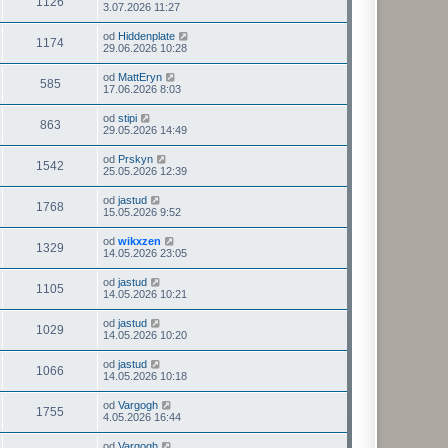
1126
3.07.2026 11:27
od
Hiddenplate
1174
29.06.2026 10:28
od
MattEryn
585
17.06.2026 8:03
od
stipi
863
29.05.2026 14:49
od
Prskyn
1542
25.05.2026 12:39
od
jastud
1768
15.05.2026 9:52
od
wikxzen
1329
14.05.2026 23:05
od
jastud
1105
14.05.2026 10:21
od
jastud
1029
14.05.2026 10:20
od
jastud
1066
14.05.2026 10:18
od
Vargogh
1755
4.05.2026 16:44
od
Vargogh