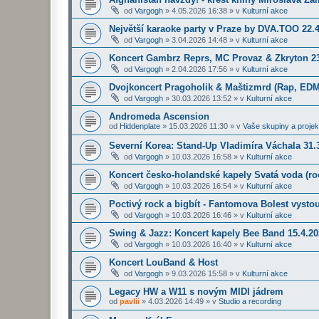
od
Vargogh
»
4.05.2026 16:38
» v
Kulturní akce
Největší karaoke party v Praze by DVA.TOO 22.
od
Vargogh
»
3.04.2026 14:48
» v
Kulturní akce
Koncert Gambrz Reprs, MC Provaz & Zkryton 23
od
Vargogh
»
2.04.2026 17:56
» v
Kulturní akce
Dvojkoncert Pragoholik & Maštizmrd (Rap, EDM
od
Vargogh
»
30.03.2026 13:52
» v
Kulturní akce
Andromeda Ascension
od
Hiddenplate
»
15.03.2026 11:30
» v
Vaše skupiny a projek
Severní Korea: Stand-Up Vladimíra Váchala 31.3
od
Vargogh
»
10.03.2026 16:58
» v
Kulturní akce
Koncert česko-holandské kapely Svatá voda (roc
od
Vargogh
»
10.03.2026 16:54
» v
Kulturní akce
Poctivý rock a bigbít - Fantomova Bolest vysto
od
Vargogh
»
10.03.2026 16:46
» v
Kulturní akce
Swing & Jazz: Koncert kapely Bee Band 15.4.2
od
Vargogh
»
10.03.2026 16:40
» v
Kulturní akce
Koncert LouBand & Host
od
Vargogh
»
9.03.2026 15:58
» v
Kulturní akce
Legacy HW a W11 s novým MIDI jádrem
od
pavlii
»
4.03.2026 14:49
» v
Studio a recording