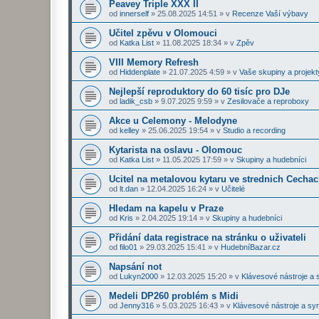
Peavey Triple XXX II
od
innerself
»
25.08.2025 14:51
» v
Recenze Vaší výbavy
Učitel zpěvu v Olomouci
od
Katka List
»
11.08.2025 18:34
» v
Zpěv
VIII Memory Refresh
od
Hiddenplate
»
21.07.2025 4:59
» v
Vaše skupiny a projekt
Nejlepší reproduktory do 60 tisíc pro DJe
od
ladik_csb
»
9.07.2025 9:59
» v
Zesilovače a reproboxy
Akce u Celemony - Melodyne
od
kelley
»
25.06.2025 19:54
» v
Studio a recording
Kytarista na oslavu - Olomouc
od
Katka List
»
11.05.2025 17:59
» v
Skupiny a hudebníci
Ucitel na metalovou kytaru ve strednich Cecha
od
lt.dan
»
12.04.2025 16:24
» v
Učitelé
Hledam na kapelu v Praze
od
Kris
»
2.04.2025 19:14
» v
Skupiny a hudebníci
Přidání data registrace na stránku o uživateli
od
filo01
»
29.03.2025 15:41
» v
HudebníBazar.cz
Napsání not
od
Lukyn2000
»
12.03.2025 15:20
» v
Klávesové nástroje a 
Medeli DP260 problém s Midi
od
Jenny316
»
5.03.2025 16:43
» v
Klávesové nástroje a sy