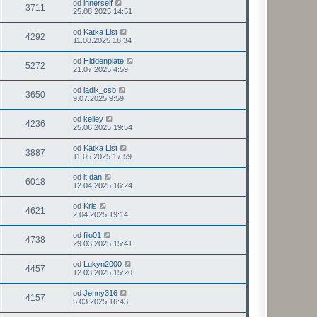
od
innerself
3711
25.08.2025 14:51
od
Katka List
4292
11.08.2025 18:34
od
Hiddenplate
5272
21.07.2025 4:59
od
ladik_csb
3650
9.07.2025 9:59
od
kelley
4236
25.06.2025 19:54
od
Katka List
3887
11.05.2025 17:59
od
lt.dan
6018
12.04.2025 16:24
od
Kris
4621
2.04.2025 19:14
od
filo01
4738
29.03.2025 15:41
od
Lukyn2000
4457
12.03.2025 15:20
od
Jenny316
4157
5.03.2025 16:43