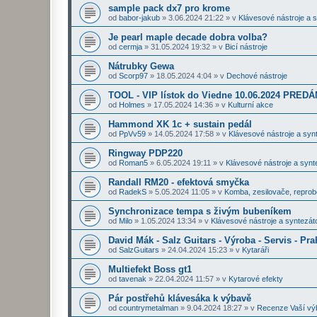
sample pack dx7 pro krome
od
babor-jakub
»
3.06.2024 21:22
» v
Klávesové nástroje a 
Je pearl maple decade dobra volba?
od
cermja
»
31.05.2024 19:32
» v
Bicí nástroje
Nátrubky Gewa
od
Scorp97
»
18.05.2024 4:04
» v
Dechové nástroje
TOOL - VIP lístok do Viedne 10.06.2024 PRE
od
Holmes
»
17.05.2024 14:36
» v
Kulturní akce
Hammond XK 1c + sustain pedál
od
PpVv59
»
14.05.2024 17:58
» v
Klávesové nástroje a syn
Ringway PDP220
od
Roman5
»
6.05.2024 19:11
» v
Klávesové nástroje a synt
Randall RM20 - efektová smyčka
od
RadekS
»
5.05.2024 11:05
» v
Komba, zesilovače, repro
Synchronizace tempa s živým bubeníkem
od
Milo
»
1.05.2024 13:34
» v
Klávesové nástroje a syntezát
David Mák - Salz Guitars - Výroba - Servis - Pra
od
SalzGuitars
»
24.04.2024 15:23
» v
Kytaráři
Multiefekt Boss gt1
od
tavenak
»
22.04.2024 11:57
» v
Kytarové efekty
Pár postřehů klávesáka k výbavě
od
countrymetalman
»
9.04.2024 18:27
» v
Recenze Vaší vý