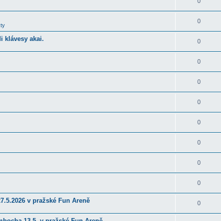
0
0
ty
 klávesy akai.
0
0
0
0
0
0
0
0
27.5.2026 v pražské Fun Areně
0
ambocha 13.5. v pražské Fun Areně