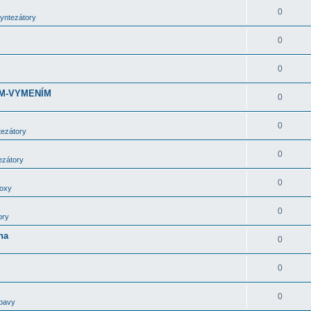
0
syntezátory
0
0
DÁM-VYMENÍM
0
0
tezátory
0
ezátory
0
boxy
0
ory
ha
0
0
0
bavy