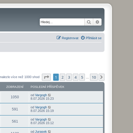
Hledat
Pokročilé hledání
Registrovat
Přihlásit se
Stránka
1
z
10
1
2
3
4
5
10
Další
nalezlo více než 1000 shod
…
ZOBRAZENÍ
POSLEDNÍ PŘÍSPĚVEK
od
Vargogh
1050
8.07.2026 15:23
od
Vargogh
591
8.07.2026 15:19
od
Vargogh
561
8.07.2026 15:12
od
Jurasek