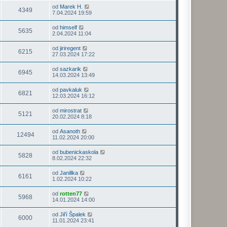
od
Marek H.
4349
7.04.2024 19:59
od
himself
5635
2.04.2024 11:04
od
jiriregent
6215
27.03.2024 17:22
od
sazkarik
6945
14.03.2024 13:49
od
pavkaluk
6821
12.03.2024 16:12
od
mirostrat
5121
20.02.2024 8:18
od
Asanoth
12494
11.02.2024 20:00
od
bubenickaskola
5828
8.02.2024 22:32
od
Janillka
6161
1.02.2024 10:22
od
rotten77
5968
14.01.2024 14:00
od
Jiří Špalek
6000
11.01.2024 23:41