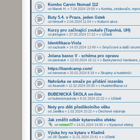
Kombo Carvin Nomad 112
od
Marek H.
»
7.04.2024 19:59
» v
Komba, zesilovače, repr
Buty 5.4. v Praze, jeden lístek
od
himself
»
2.04.2024 11:04
» v
Kulturní akce
Kurzy pro začínající zvukaře (Topolná, UH)
od
jiriregent
»
27.03.2024 17:22
» v
Učitelé
Identifikace-Viola
od
sazkarik
»
14.03.2024 13:49
» v
Smyčcové a další strunn
Jolana basso V - schéma pro opravu
od
pavkaluk
»
12.03.2024 16:12
» v
Baskytarový hardware, p
https://bandcamp.com/
od
mirostrat
»
20.02.2024 8:18
» v
Skupiny a hudebníci
Nahrávka se smaže po přidání inzerátu
od
Asanoth
»
11.02.2024 20:00
» v
HudebníBazar.cz
BUBENICKÁ ŠKOLA on-line
od
bubenickaskola
»
8.02.2024 22:32
» v
Učitelé
Noty pro děti předškolního věku
od
Janillka
»
1.02.2024 10:22
» v
Dechové nástroje
Jak změřit odběr kytarového efektu
od
rotten77
»
14.01.2024 14:00
» v
Kytarové efekty
Výuka hry na kytaru v Kladně
od
Jiří Špalek
»
11.01.2024 23:41
» v
Učitelé