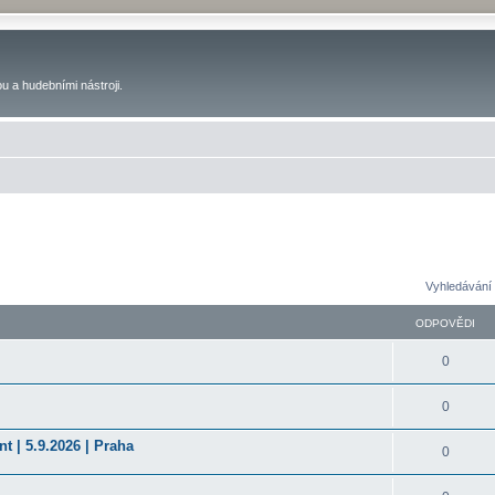
u a hudebními nástroji.
Vyhledávání 
ODPOVĚDI
0
0
t | 5.9.2026 | Praha
0