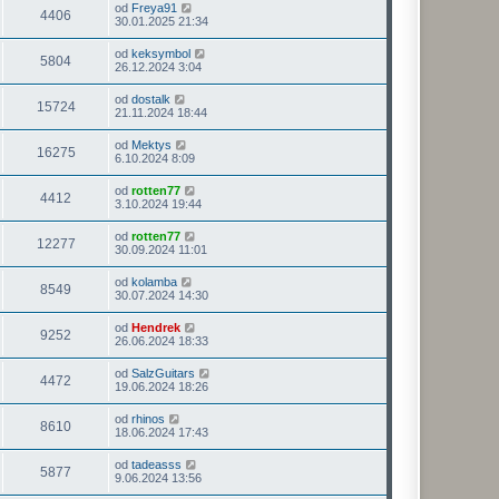
od
Freya91
4406
30.01.2025 21:34
od
keksymbol
5804
26.12.2024 3:04
od
dostalk
15724
21.11.2024 18:44
od
Mektys
16275
6.10.2024 8:09
od
rotten77
4412
3.10.2024 19:44
od
rotten77
12277
30.09.2024 11:01
od
kolamba
8549
30.07.2024 14:30
od
Hendrek
9252
26.06.2024 18:33
od
SalzGuitars
4472
19.06.2024 18:26
od
rhinos
8610
18.06.2024 17:43
od
tadeasss
5877
9.06.2024 13:56