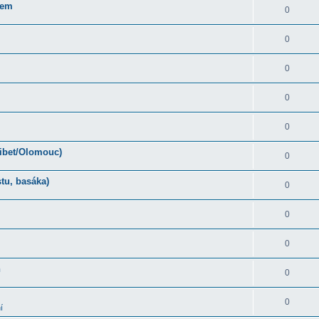
rem
0
0
0
0
0
Tibet/Olomouc)
0
tu, basáka)
0
0
0
ň
0
0
í