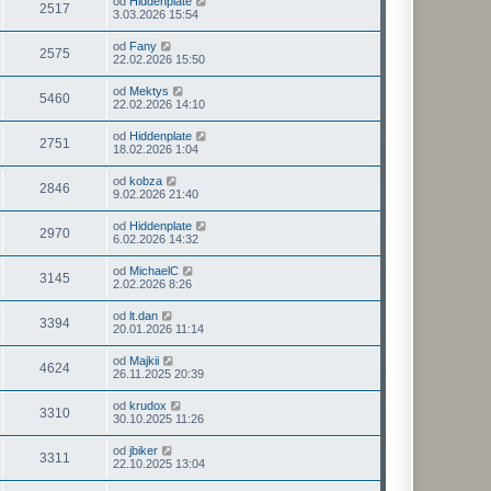
od
Hiddenplate
2517
3.03.2026 15:54
od
Fany
2575
22.02.2026 15:50
od
Mektys
5460
22.02.2026 14:10
od
Hiddenplate
2751
18.02.2026 1:04
od
kobza
2846
9.02.2026 21:40
od
Hiddenplate
2970
6.02.2026 14:32
od
MichaelC
3145
2.02.2026 8:26
od
lt.dan
3394
20.01.2026 11:14
od
Majkii
4624
26.11.2025 20:39
od
krudox
3310
30.10.2025 11:26
od
jbiker
3311
22.10.2025 13:04