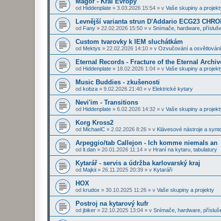
Magor - Král Evropy
od
Hiddenplate
»
3.03.2026 15:54
» v
Vaše skupiny a projekt
Levnější varianta strun D'Addario ECG23 CHR
od
Fany
»
22.02.2026 15:50
» v
Snímače, hardware, přísluše
Custom tvarovky k IEM sluchátkám
od
Mektys
»
22.02.2026 14:10
» v
Ozvučování a osvětlován
Eternal Records - Fracture of the Eternal Archiv
od
Hiddenplate
»
18.02.2026 1:04
» v
Vaše skupiny a projekt
Music Buddies - zkušenosti
od
kobza
»
9.02.2026 21:40
» v
Elektrické kytary
Nevi'im - Transitions
od
Hiddenplate
»
6.02.2026 14:32
» v
Vaše skupiny a projekt
Korg Kross2
od
MichaelC
»
2.02.2026 8:26
» v
Klávesové nástroje a synt
Arpeggio/tab Callejon - Ich komme niemals an
od
lt.dan
»
20.01.2026 11:14
» v
Hraní na kytaru, tabulatury
Kytarář - servis a údržba karlovarský kraj
od
Majkii
»
26.11.2025 20:39
» v
Kytaráři
HOX
od
krudox
»
30.10.2025 11:26
» v
Vaše skupiny a projekty
Postroj na kytarový kufr
od
jbiker
»
22.10.2025 13:04
» v
Snímače, hardware, přísluš