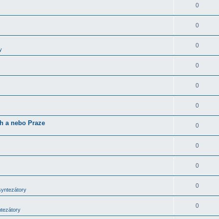
0
0
0
y
0
0
0
ch a nebo Praze
0
0
0
0
syntezátory
0
ntezátory