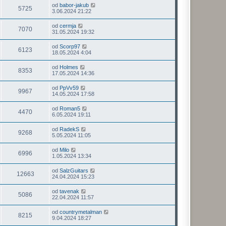
od
babor-jakub
5725
3.06.2024 21:22
od
cermja
7070
31.05.2024 19:32
od
Scorp97
6123
18.05.2024 4:04
od
Holmes
8353
17.05.2024 14:36
od
PpVv59
9967
14.05.2024 17:58
od
Roman5
4470
6.05.2024 19:11
od
RadekS
9268
5.05.2024 11:05
od
Milo
6996
1.05.2024 13:34
od
SalzGuitars
12663
24.04.2024 15:23
od
tavenak
5086
22.04.2024 11:57
od
countrymetalman
8215
9.04.2024 18:27