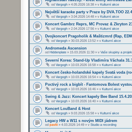
od
Vargogh
»
4.05.2026 16:38
» v
Kulturní akce
Největší karaoke party v Praze by DVA.TOO 22.
od
Vargogh
»
3.04.2026 14:48
» v
Kulturní akce
Koncert Gambrz Reprs, MC Provaz & Zkryton 23
od
Vargogh
»
2.04.2026 17:56
» v
Kulturní akce
Dvojkoncert Pragoholik & Maštizmrd (Rap, EDM
od
Vargogh
»
30.03.2026 13:52
» v
Kulturní akce
Andromeda Ascension
od
Hiddenplate
»
15.03.2026 11:30
» v
Vaše skupiny a projek
Severní Korea: Stand-Up Vladimíra Váchala 31.3
od
Vargogh
»
10.03.2026 16:58
» v
Kulturní akce
Koncert česko-holandské kapely Svatá voda (roc
od
Vargogh
»
10.03.2026 16:54
» v
Kulturní akce
Poctivý rock a bigbít - Fantomova Bolest vysto
od
Vargogh
»
10.03.2026 16:46
» v
Kulturní akce
Swing & Jazz: Koncert kapely Bee Band 15.4.2
od
Vargogh
»
10.03.2026 16:40
» v
Kulturní akce
Koncert LouBand & Host
od
Vargogh
»
9.03.2026 15:58
» v
Kulturní akce
Legacy HW a W11 s novým MIDI jádrem
od
pavlii
»
4.03.2026 14:49
» v
Studio a recording