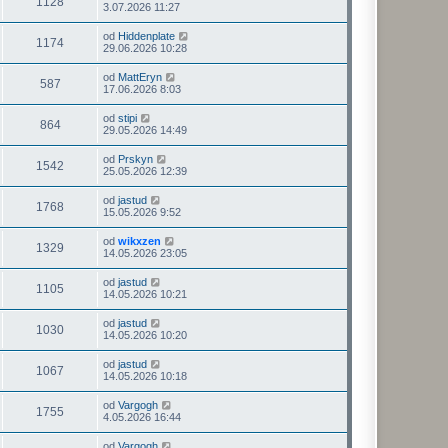
1128
3.07.2026 11:27
od
Hiddenplate
1174
29.06.2026 10:28
od
MattEryn
587
17.06.2026 8:03
od
stipi
864
29.05.2026 14:49
od
Prskyn
1542
25.05.2026 12:39
od
jastud
1768
15.05.2026 9:52
od
wikxzen
1329
14.05.2026 23:05
od
jastud
1105
14.05.2026 10:21
od
jastud
1030
14.05.2026 10:20
od
jastud
1067
14.05.2026 10:18
od
Vargogh
1755
4.05.2026 16:44
od
Vargogh