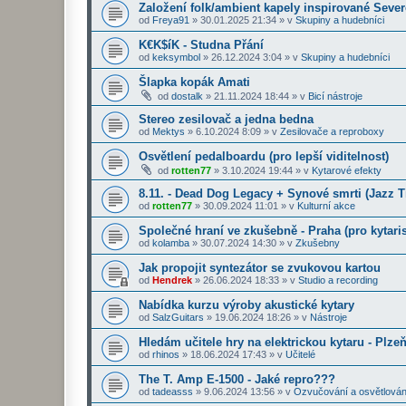
Založení folk/ambient kapely inspirované Seve
od
Freya91
»
30.01.2025 21:34
» v
Skupiny a hudebníci
K€K$íK - Studna Přání
od
keksymbol
»
26.12.2024 3:04
» v
Skupiny a hudebníci
Šlapka kopák Amati
od
dostalk
»
21.11.2024 18:44
» v
Bicí nástroje
Stereo zesilovač a jedna bedna
od
Mektys
»
6.10.2024 8:09
» v
Zesilovače a reproboxy
Osvětlení pedalboardu (pro lepší viditelnost)
od
rotten77
»
3.10.2024 19:44
» v
Kytarové efekty
8.11. - Dead Dog Legacy + Synové smrti (Jazz 
od
rotten77
»
30.09.2024 11:01
» v
Kulturní akce
Společné hraní ve zkušebně - Praha (pro kytaris
od
kolamba
»
30.07.2024 14:30
» v
Zkušebny
Jak propojit syntezátor se zvukovou kartou
od
Hendrek
»
26.06.2024 18:33
» v
Studio a recording
Nabídka kurzu výroby akustické kytary
od
SalzGuitars
»
19.06.2024 18:26
» v
Nástroje
Hledám učitele hry na elektrickou kytaru - Plze
od
rhinos
»
18.06.2024 17:43
» v
Učitelé
The T. Amp E-1500 - Jaké repro???
od
tadeasss
»
9.06.2024 13:56
» v
Ozvučování a osvětlován