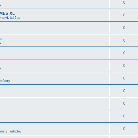
0
y
OMES XL
0
nství, údržba
0
í
e
0
y
0
0
y
0
ezátory
0
0
0
0
enství, údržba