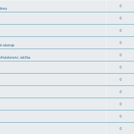
0
oboxy
0
0
0
é nástroje
0
říslušenství, údržba
0
0
0
0
0
0