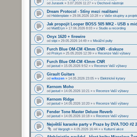
od
Jurasek
»
3.07.2026 11:27
» v
Dechové nástroje
Dream Protocol - Stíny mezi realitami
od
Hiddenplate
»
29.06.2026 10:28
» v
Vaše skupiny a projek
Jak propojit Looper BOSS 505 MK2 - USB s midi
od
MattEryn
»
17.06.2026 8:03
» v
Studio a recording
Onyx 1620 + firewire
od
stipi
»
29.05.2026 14:49
» v
Mixážní pulty
Furch Blue OM-CM 43mm CNR - diskuze
od
Prskyn
»
25.05.2026 12:39
» v
Recenze Vaší výbavy
Furch Blue OM-CM 43mm CNR
od
jastud
»
15.05.2026 9:52
» v
Recenze Vaší výbavy
Girault Guitars
od
wikxzen
»
14.05.2026 23:05
» v
Elektrické kytary
Kernom Moho
od
jastud
»
14.05.2026 10:21
» v
Recenze Vaší výbavy
Kernom Ridge
od
jastud
»
14.05.2026 10:20
» v
Recenze Vaší výbavy
Fender Tone Master Deluxe Reverb
od
jastud
»
14.05.2026 10:18
» v
Recenze Vaší výbavy
Největší karaoke party v Praze by DVA.TOO #2 
od
Vargogh
»
4.05.2026 16:44
» v
Kulturní akce
Afghánistán navždy! - křest knihy Miroslava Ž