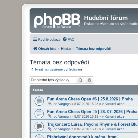
Hudební fórum
Diskuze o všem, co souvisí s hudbo
Rychlé odkazy
FAQ
Obsah fóra
Hledat
Témata bez odpovědí
Témata bez odpovědí
Přejít na rozšířené vyhledávání
Hledat
Pokročilé hledání
TÉMATA
Fun Arena Chess Open #6 | 25.8.2026 | Praha
od
Vargogh
»
8.07.2026 15:23
» v
Kulturní akce
Fun Arena Chess Open #5 | 28. 07. 2026 | Praha
od
Vargogh
»
8.07.2026 15:19
» v
Kulturní akce
Trojkoncert: Luisa, Psycho Rhyme & Forest Blun
od
Vargogh
»
8.07.2026 15:12
» v
Kulturní akce
Přehrávání doprovodů k mému hraní