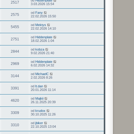
od
Hiddenplate
2517
3.03.2026 15:54
od
Fany
2575
22.02.2026 15:50
od
Mektys
5455
22.02.2026 14:10
od
Hiddenplate
2751
18.02.2026 1:04
od
kobza
2844
9.02.2026 21:40
od
Hiddenplate
2969
6.02.2026 14:32
od
MichaelC
3144
2.02.2026 8:26
od
lt.dan
3391
20.01.2026 11:14
od
Majkii
4620
26.11.2025 20:39
od
krudox
3309
30.10.2025 11:26
od
jbiker
3310
22.10.2025 13:04