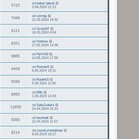
od
babor-jakub
5722
3.06.2024 21:22
od
cermja
7068
31.05.2024 19:32
od
Scorp97
6121
18.05.2024 4:04
od
Holmes
8351
17.05.2024 14:36
od
PpVv59
9965
14.05.2024 17:58
od
Roman5
4469
6.05.2024 19:11
od
RadekS
9266
5.05.2024 11:05
od
Milo
6993
1.05.2024 13:34
od
SalzGuitars
12659
24.04.2024 15:23
od
tavenak
5083
22.04.2024 11:57
od
countrymetalman
8214
9.04.2024 18:27