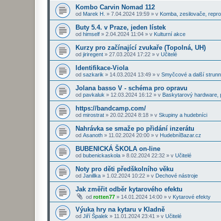
Kombo Carvin Nomad 112
od
Marek H.
»
7.04.2024 19:59
» v
Komba, zesilovače, repr
Buty 5.4. v Praze, jeden lístek
od
himself
»
2.04.2024 11:04
» v
Kulturní akce
Kurzy pro začínající zvukaře (Topolná, UH)
od
jiriregent
»
27.03.2024 17:22
» v
Učitelé
Identifikace-Viola
od
sazkarik
»
14.03.2024 13:49
» v
Smyčcové a další strunn
Jolana basso V - schéma pro opravu
od
pavkaluk
»
12.03.2024 16:12
» v
Baskytarový hardware, p
https://bandcamp.com/
od
mirostrat
»
20.02.2024 8:18
» v
Skupiny a hudebníci
Nahrávka se smaže po přidání inzerátu
od
Asanoth
»
11.02.2024 20:00
» v
HudebníBazar.cz
BUBENICKÁ ŠKOLA on-line
od
bubenickaskola
»
8.02.2024 22:32
» v
Učitelé
Noty pro děti předškolního věku
od
Janillka
»
1.02.2024 10:22
» v
Dechové nástroje
Jak změřit odběr kytarového efektu
od
rotten77
»
14.01.2024 14:00
» v
Kytarové efekty
Výuka hry na kytaru v Kladně
od
Jiří Špalek
»
11.01.2024 23:41
» v
Učitelé