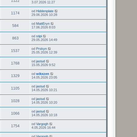
1122
3.07.2026 11:27
od
Hiddenplate
1174
29.06.2026 10:28
od
MattEryn
584
17.06.2026 8:03
od
stipi
863
29.05.2026 14:49
od
Prskyn
1537
25.05.2026 12:39
od
jastud
1768
15.05.2026 9:52
od
wikxzen
1329
14.05.2026 23:05
od
jastud
1105
14.05.2026 10:21
od
jastud
1028
14.05.2026 10:20
od
jastud
1066
14.05.2026 10:18
od
Vargogh
1754
4.05.2026 16:44
od
Vargogh