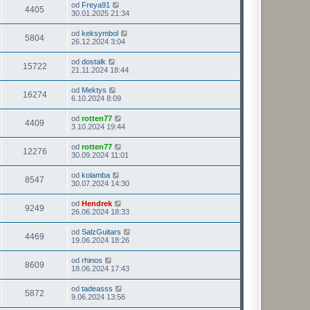
od
Freya91
4405
30.01.2025 21:34
od
keksymbol
5804
26.12.2024 3:04
od
dostalk
15722
21.11.2024 18:44
od
Mektys
16274
6.10.2024 8:09
od
rotten77
4409
3.10.2024 19:44
od
rotten77
12276
30.09.2024 11:01
od
kolamba
8547
30.07.2024 14:30
od
Hendrek
9249
26.06.2024 18:33
od
SalzGuitars
4469
19.06.2024 18:26
od
rhinos
8609
18.06.2024 17:43
od
tadeasss
5872
9.06.2024 13:56