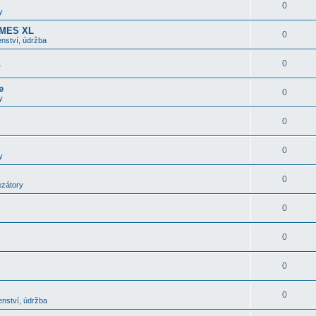
0
y
OMES XL
0
nství, údržba
0
í
e
0
y
0
0
y
0
ezátory
0
0
0
0
enství, údržba