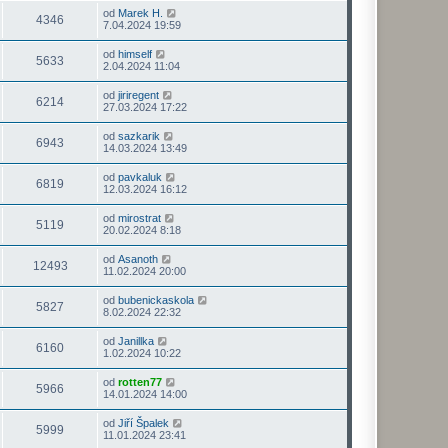
od
Marek H.
4346
7.04.2024 19:59
od
himself
5633
2.04.2024 11:04
od
jiriregent
6214
27.03.2024 17:22
od
sazkarik
6943
14.03.2024 13:49
od
pavkaluk
6819
12.03.2024 16:12
od
mirostrat
5119
20.02.2024 8:18
od
Asanoth
12493
11.02.2024 20:00
od
bubenickaskola
5827
8.02.2024 22:32
od
Janillka
6160
1.02.2024 10:22
od
rotten77
5966
14.01.2024 14:00
od
Jiří Špalek
5999
11.01.2024 23:41