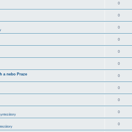
0
0
0
y
0
0
0
ch a nebo Praze
0
0
0
0
syntezátory
0
ntezátory