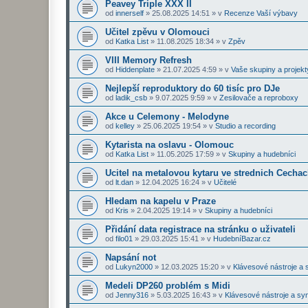
Peavey Triple XXX II
od
innerself
»
25.08.2025 14:51
» v
Recenze Vaší výbavy
Učitel zpěvu v Olomouci
od
Katka List
»
11.08.2025 18:34
» v
Zpěv
VIII Memory Refresh
od
Hiddenplate
»
21.07.2025 4:59
» v
Vaše skupiny a projekt
Nejlepší reproduktory do 60 tisíc pro DJe
od
ladik_csb
»
9.07.2025 9:59
» v
Zesilovače a reproboxy
Akce u Celemony - Melodyne
od
kelley
»
25.06.2025 19:54
» v
Studio a recording
Kytarista na oslavu - Olomouc
od
Katka List
»
11.05.2025 17:59
» v
Skupiny a hudebníci
Ucitel na metalovou kytaru ve strednich Cecha
od
lt.dan
»
12.04.2025 16:24
» v
Učitelé
Hledam na kapelu v Praze
od
Kris
»
2.04.2025 19:14
» v
Skupiny a hudebníci
Přidání data registrace na stránku o uživateli
od
filo01
»
29.03.2025 15:41
» v
HudebníBazar.cz
Napsání not
od
Lukyn2000
»
12.03.2025 15:20
» v
Klávesové nástroje a 
Medeli DP260 problém s Midi
od
Jenny316
»
5.03.2025 16:43
» v
Klávesové nástroje a sy