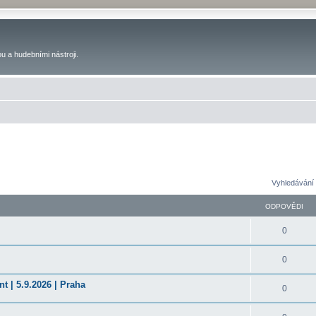
u a hudebními nástroji.
Vyhledávání 
ODPOVĚDI
0
0
t | 5.9.2026 | Praha
0