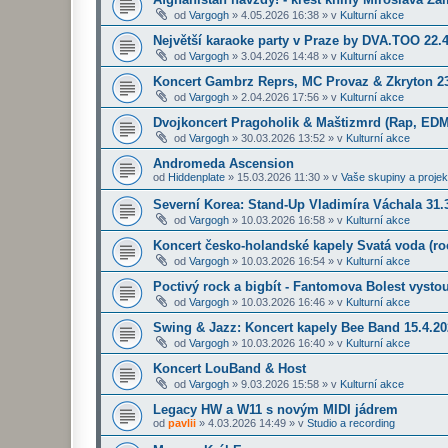
od
Vargogh
»
4.05.2026 16:38
» v
Kulturní akce
Největší karaoke party v Praze by DVA.TOO 22.
od
Vargogh
»
3.04.2026 14:48
» v
Kulturní akce
Koncert Gambrz Reprs, MC Provaz & Zkryton 23
od
Vargogh
»
2.04.2026 17:56
» v
Kulturní akce
Dvojkoncert Pragoholik & Maštizmrd (Rap, EDM
od
Vargogh
»
30.03.2026 13:52
» v
Kulturní akce
Andromeda Ascension
od
Hiddenplate
»
15.03.2026 11:30
» v
Vaše skupiny a projek
Severní Korea: Stand-Up Vladimíra Váchala 31.3
od
Vargogh
»
10.03.2026 16:58
» v
Kulturní akce
Koncert česko-holandské kapely Svatá voda (roc
od
Vargogh
»
10.03.2026 16:54
» v
Kulturní akce
Poctivý rock a bigbít - Fantomova Bolest vysto
od
Vargogh
»
10.03.2026 16:46
» v
Kulturní akce
Swing & Jazz: Koncert kapely Bee Band 15.4.2
od
Vargogh
»
10.03.2026 16:40
» v
Kulturní akce
Koncert LouBand & Host
od
Vargogh
»
9.03.2026 15:58
» v
Kulturní akce
Legacy HW a W11 s novým MIDI jádrem
od
pavlii
»
4.03.2026 14:49
» v
Studio a recording