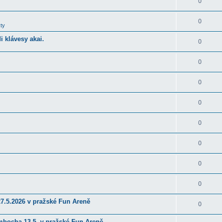
0
0
ty
 klávesy akai.
0
0
0
0
0
0
0
0
27.5.2026 v pražské Fun Areně
0
ambocha 13.5. v pražské Fun Areně