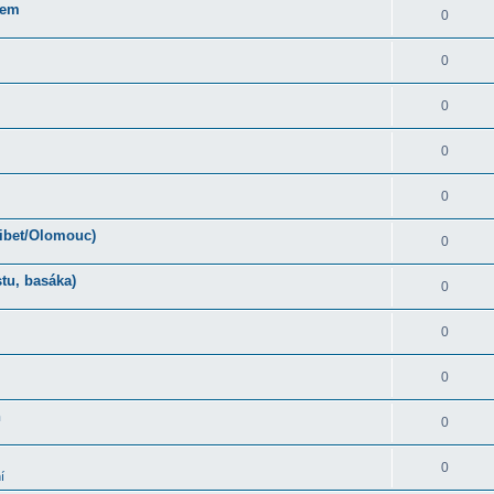
rem
0
0
0
0
0
Tibet/Olomouc)
0
tu, basáka)
0
0
0
ň
0
0
í