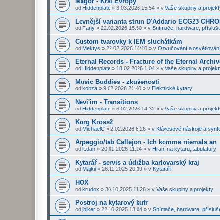
Magor - Král Evropy
od
Hiddenplate
»
3.03.2026 15:54
» v
Vaše skupiny a projekt
Levnější varianta strun D'Addario ECG23 CHR
od
Fany
»
22.02.2026 15:50
» v
Snímače, hardware, přísluše
Custom tvarovky k IEM sluchátkám
od
Mektys
»
22.02.2026 14:10
» v
Ozvučování a osvětlován
Eternal Records - Fracture of the Eternal Archiv
od
Hiddenplate
»
18.02.2026 1:04
» v
Vaše skupiny a projekt
Music Buddies - zkušenosti
od
kobza
»
9.02.2026 21:40
» v
Elektrické kytary
Nevi'im - Transitions
od
Hiddenplate
»
6.02.2026 14:32
» v
Vaše skupiny a projekt
Korg Kross2
od
MichaelC
»
2.02.2026 8:26
» v
Klávesové nástroje a synt
Arpeggio/tab Callejon - Ich komme niemals an
od
lt.dan
»
20.01.2026 11:14
» v
Hraní na kytaru, tabulatury
Kytarář - servis a údržba karlovarský kraj
od
Majkii
»
26.11.2025 20:39
» v
Kytaráři
HOX
od
krudox
»
30.10.2025 11:26
» v
Vaše skupiny a projekty
Postroj na kytarový kufr
od
jbiker
»
22.10.2025 13:04
» v
Snímače, hardware, přísluš