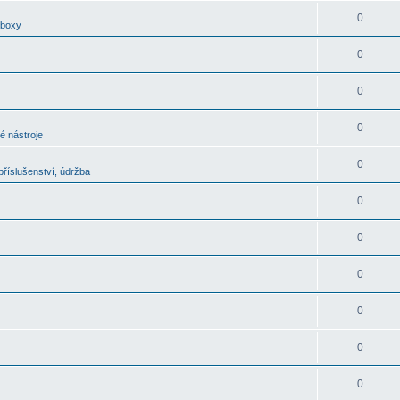
0
oboxy
0
0
0
é nástroje
0
říslušenství, údržba
0
0
0
0
0
0