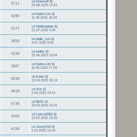
od
innerself
3711
25.08.2025 14:51
od
Katka List
4290
11.08.2025 18:34
od
Hiddenplate
5271
21.07.2025 4:59
od
ladik_csb
3650
9.07.2025 9:59
od
kelley
4236
25.06.2025 19:54
od
Katka List
3887
11.05.2025 17:59
od
lt.dan
6018
12.04.2025 16:24
od
Kris
4619
2.04.2025 19:14
od
filo01
4736
29.03.2025 15:41
od
Lukyn2000
4455
12.03.2025 15:20
od
Jenny316
4156
5.03.2025 16:43