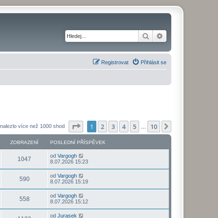
Hledat
Pokročilé hledání
Registrovat
Přihlásit se
Stránka
1
z
10
1
2
3
4
5
10
Další
nalezlo více než 1000 shod
…
ZOBRAZENÍ
POSLEDNÍ PŘÍSPĚVEK
od
Vargogh
1047
8.07.2026 15:23
od
Vargogh
590
8.07.2026 15:19
od
Vargogh
558
8.07.2026 15:12
od
Jurasek