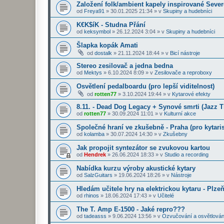
Založení folk/ambient kapely inspirované Seve
od
Freya91
»
30.01.2025 21:34
» v
Skupiny a hudebníci
K€K$íK - Studna Přání
od
keksymbol
»
26.12.2024 3:04
» v
Skupiny a hudebníci
Šlapka kopák Amati
od
dostalk
»
21.11.2024 18:44
» v
Bicí nástroje
Stereo zesilovač a jedna bedna
od
Mektys
»
6.10.2024 8:09
» v
Zesilovače a reproboxy
Osvětlení pedalboardu (pro lepší viditelnost)
od
rotten77
»
3.10.2024 19:44
» v
Kytarové efekty
8.11. - Dead Dog Legacy + Synové smrti (Jazz 
od
rotten77
»
30.09.2024 11:01
» v
Kulturní akce
Společné hraní ve zkušebně - Praha (pro kytaris
od
kolamba
»
30.07.2024 14:30
» v
Zkušebny
Jak propojit syntezátor se zvukovou kartou
od
Hendrek
»
26.06.2024 18:33
» v
Studio a recording
Nabídka kurzu výroby akustické kytary
od
SalzGuitars
»
19.06.2024 18:26
» v
Nástroje
Hledám učitele hry na elektrickou kytaru - Plze
od
rhinos
»
18.06.2024 17:43
» v
Učitelé
The T. Amp E-1500 - Jaké repro???
od
tadeasss
»
9.06.2024 13:56
» v
Ozvučování a osvětlován