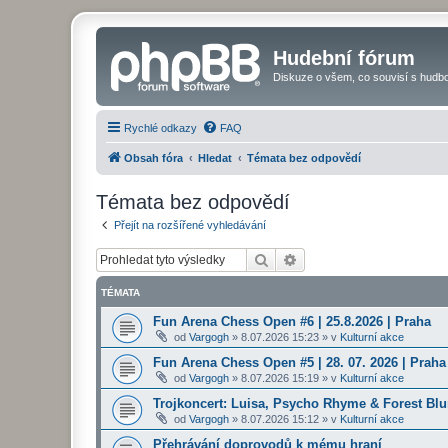
Hudební fórum
Diskuze o všem, co souvisí s hudbo
Rychlé odkazy
FAQ
Obsah fóra
Hledat
Témata bez odpovědí
Témata bez odpovědí
Přejít na rozšířené vyhledávání
Hledat
Pokročilé hledání
TÉMATA
Fun Arena Chess Open #6 | 25.8.2026 | Praha
od
Vargogh
»
8.07.2026 15:23
» v
Kulturní akce
Fun Arena Chess Open #5 | 28. 07. 2026 | Praha
od
Vargogh
»
8.07.2026 15:19
» v
Kulturní akce
Trojkoncert: Luisa, Psycho Rhyme & Forest Blun
od
Vargogh
»
8.07.2026 15:12
» v
Kulturní akce
Přehrávání doprovodů k mému hraní