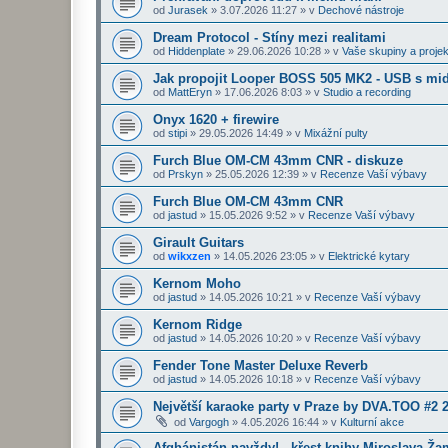
od
Jurasek
»
3.07.2026 11:27
» v
Dechové nástroje
Dream Protocol - Stíny mezi realitami
od
Hiddenplate
»
29.06.2026 10:28
» v
Vaše skupiny a projek
Jak propojit Looper BOSS 505 MK2 - USB s midi
od
MattEryn
»
17.06.2026 8:03
» v
Studio a recording
Onyx 1620 + firewire
od
stipi
»
29.05.2026 14:49
» v
Mixážní pulty
Furch Blue OM-CM 43mm CNR - diskuze
od
Prskyn
»
25.05.2026 12:39
» v
Recenze Vaší výbavy
Furch Blue OM-CM 43mm CNR
od
jastud
»
15.05.2026 9:52
» v
Recenze Vaší výbavy
Girault Guitars
od
wikxzen
»
14.05.2026 23:05
» v
Elektrické kytary
Kernom Moho
od
jastud
»
14.05.2026 10:21
» v
Recenze Vaší výbavy
Kernom Ridge
od
jastud
»
14.05.2026 10:20
» v
Recenze Vaší výbavy
Fender Tone Master Deluxe Reverb
od
jastud
»
14.05.2026 10:18
» v
Recenze Vaší výbavy
Největší karaoke party v Praze by DVA.TOO #2 
od
Vargogh
»
4.05.2026 16:44
» v
Kulturní akce
Afghánistán navždy! - křest knihy Miroslava Ž