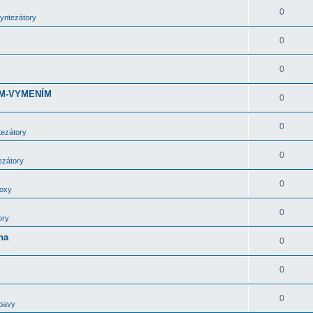
0
syntezátory
0
0
DÁM-VYMENÍM
0
0
tezátory
0
ezátory
0
boxy
0
ory
ha
0
0
0
bavy