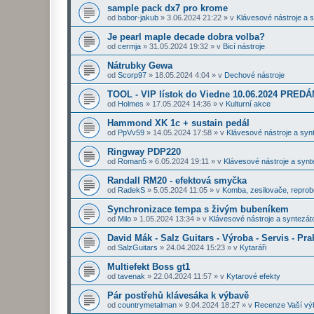
sample pack dx7 pro krome
od
babor-jakub
»
3.06.2024 21:22
» v
Klávesové nástroje a 
Je pearl maple decade dobra volba?
od
cermja
»
31.05.2024 19:32
» v
Bicí nástroje
Nátrubky Gewa
od
Scorp97
»
18.05.2024 4:04
» v
Dechové nástroje
TOOL - VIP lístok do Viedne 10.06.2024 PRE
od
Holmes
»
17.05.2024 14:36
» v
Kulturní akce
Hammond XK 1c + sustain pedál
od
PpVv59
»
14.05.2024 17:58
» v
Klávesové nástroje a syn
Ringway PDP220
od
Roman5
»
6.05.2024 19:11
» v
Klávesové nástroje a synt
Randall RM20 - efektová smyčka
od
RadekS
»
5.05.2024 11:05
» v
Komba, zesilovače, repro
Synchronizace tempa s živým bubeníkem
od
Milo
»
1.05.2024 13:34
» v
Klávesové nástroje a syntezát
David Mák - Salz Guitars - Výroba - Servis - Pra
od
SalzGuitars
»
24.04.2024 15:23
» v
Kytaráři
Multiefekt Boss gt1
od
tavenak
»
22.04.2024 11:57
» v
Kytarové efekty
Pár postřehů klávesáka k výbavě
od
countrymetalman
»
9.04.2024 18:27
» v
Recenze Vaší vý