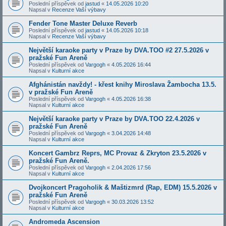
Poslední příspěvek od
jastud
«
14.05.2026 10:20
Napsal v
Recenze Vaší výbavy
Fender Tone Master Deluxe Reverb
Poslední příspěvek od
jastud
«
14.05.2026 10:18
Napsal v
Recenze Vaší výbavy
Největší karaoke party v Praze by DVA.TOO #2 27.5.2026 v
pražské Fun Areně
Poslední příspěvek od
Vargogh
«
4.05.2026 16:44
Napsal v
Kulturní akce
Afghánistán navždy! - křest knihy Miroslava Žambocha 13.5.
v pražské Fun Areně
Poslední příspěvek od
Vargogh
«
4.05.2026 16:38
Napsal v
Kulturní akce
Největší karaoke party v Praze by DVA.TOO 22.4.2026 v
pražské Fun Areně
Poslední příspěvek od
Vargogh
«
3.04.2026 14:48
Napsal v
Kulturní akce
Koncert Gambrz Reprs, MC Provaz & Zkryton 23.5.2026 v
pražské Fun Areně.
Poslední příspěvek od
Vargogh
«
2.04.2026 17:56
Napsal v
Kulturní akce
Dvojkoncert Pragoholik & Maštizmrd (Rap, EDM) 15.5.2026 v
pražské Fun Areně
Poslední příspěvek od
Vargogh
«
30.03.2026 13:52
Napsal v
Kulturní akce
Andromeda Ascension