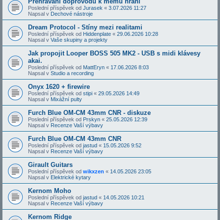
Přehrávání doprovodů k mému hraní
Poslední příspěvek od
Jurasek
«
3.07.2026 11:27
Napsal v
Dechové nástroje
Dream Protocol - Stíny mezi realitami
Poslední příspěvek od
Hiddenplate
«
29.06.2026 10:28
Napsal v
Vaše skupiny a projekty
Jak propojit Looper BOSS 505 MK2 - USB s midi klávesy
akai.
Poslední příspěvek od
MattEryn
«
17.06.2026 8:03
Napsal v
Studio a recording
Onyx 1620 + firewire
Poslední příspěvek od
stipi
«
29.05.2026 14:49
Napsal v
Mixážní pulty
Furch Blue OM-CM 43mm CNR - diskuze
Poslední příspěvek od
Prskyn
«
25.05.2026 12:39
Napsal v
Recenze Vaší výbavy
Furch Blue OM-CM 43mm CNR
Poslední příspěvek od
jastud
«
15.05.2026 9:52
Napsal v
Recenze Vaší výbavy
Girault Guitars
Poslední příspěvek od
wikxzen
«
14.05.2026 23:05
Napsal v
Elektrické kytary
Kernom Moho
Poslední příspěvek od
jastud
«
14.05.2026 10:21
Napsal v
Recenze Vaší výbavy
Kernom Ridge