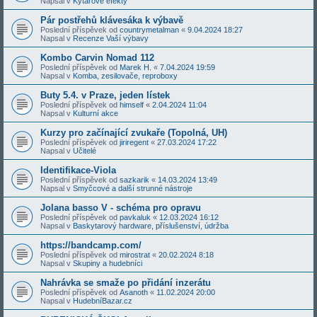
Napsal v
Kytarové efekty
Pár postřehů klávesáka k výbavě
Poslední příspěvek od
countrymetalman
«
9.04.2024 18:27
Napsal v
Recenze Vaší výbavy
Kombo Carvin Nomad 112
Poslední příspěvek od
Marek H.
«
7.04.2024 19:59
Napsal v
Komba, zesilovače, reproboxy
Buty 5.4. v Praze, jeden lístek
Poslední příspěvek od
himself
«
2.04.2024 11:04
Napsal v
Kulturní akce
Kurzy pro začínající zvukaře (Topolná, UH)
Poslední příspěvek od
jiriregent
«
27.03.2024 17:22
Napsal v
Učitelé
Identifikace-Viola
Poslední příspěvek od
sazkarik
«
14.03.2024 13:49
Napsal v
Smyčcové a další strunné nástroje
Jolana basso V - schéma pro opravu
Poslední příspěvek od
pavkaluk
«
12.03.2024 16:12
Napsal v
Baskytarový hardware, příslušenství, údržba
https://bandcamp.com/
Poslední příspěvek od
mirostrat
«
20.02.2024 8:18
Napsal v
Skupiny a hudebníci
Nahrávka se smaže po přidání inzerátu
Poslední příspěvek od
Asanoth
«
11.02.2024 20:00
Napsal v
HudebníBazar.cz