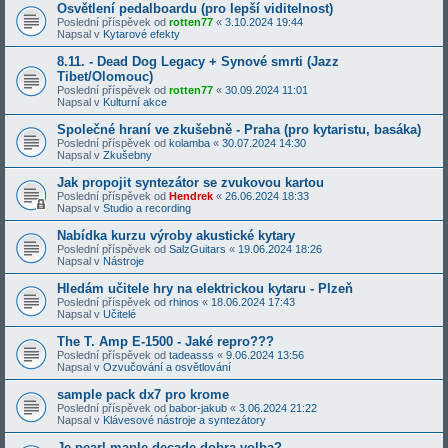
Osvětlení pedalboardu (pro lepší viditelnost)
Poslední příspěvek od
rotten77
«
3.10.2024 19:44
Napsal v
Kytarové efekty
8.11. - Dead Dog Legacy + Synové smrti (Jazz
Tibet/Olomouc)
Poslední příspěvek od
rotten77
«
30.09.2024 11:01
Napsal v
Kulturní akce
Společné hraní ve zkušebně - Praha (pro kytaristu, basáka)
Poslední příspěvek od
kolamba
«
30.07.2024 14:30
Napsal v
Zkušebny
Jak propojit syntezátor se zvukovou kartou
Poslední příspěvek od
Hendrek
«
26.06.2024 18:33
Napsal v
Studio a recording
Nabídka kurzu výroby akustické kytary
Poslední příspěvek od
SalzGuitars
«
19.06.2024 18:26
Napsal v
Nástroje
Hledám učitele hry na elektrickou kytaru - Plzeň
Poslední příspěvek od
rhinos
«
18.06.2024 17:43
Napsal v
Učitelé
The T. Amp E-1500 - Jaké repro???
Poslední příspěvek od
tadeasss
«
9.06.2024 13:56
Napsal v
Ozvučování a osvětlování
sample pack dx7 pro krome
Poslední příspěvek od
babor-jakub
«
3.06.2024 21:22
Napsal v
Klávesové nástroje a syntezátory
Je pearl maple decade dobra volba?