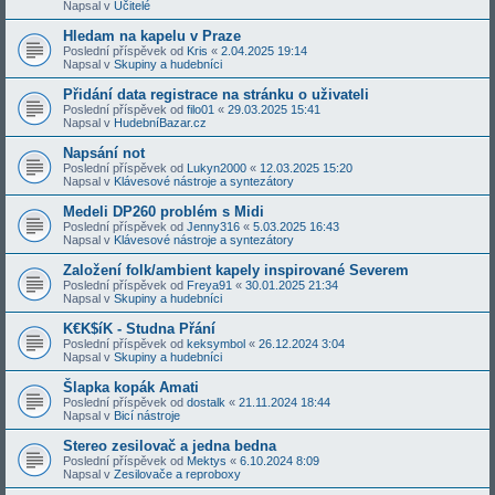
Napsal v
Učitelé
Hledam na kapelu v Praze
Poslední příspěvek od
Kris
«
2.04.2025 19:14
Napsal v
Skupiny a hudebníci
Přidání data registrace na stránku o uživateli
Poslední příspěvek od
filo01
«
29.03.2025 15:41
Napsal v
HudebníBazar.cz
Napsání not
Poslední příspěvek od
Lukyn2000
«
12.03.2025 15:20
Napsal v
Klávesové nástroje a syntezátory
Medeli DP260 problém s Midi
Poslední příspěvek od
Jenny316
«
5.03.2025 16:43
Napsal v
Klávesové nástroje a syntezátory
Založení folk/ambient kapely inspirované Severem
Poslední příspěvek od
Freya91
«
30.01.2025 21:34
Napsal v
Skupiny a hudebníci
K€K$íK - Studna Přání
Poslední příspěvek od
keksymbol
«
26.12.2024 3:04
Napsal v
Skupiny a hudebníci
Šlapka kopák Amati
Poslední příspěvek od
dostalk
«
21.11.2024 18:44
Napsal v
Bicí nástroje
Stereo zesilovač a jedna bedna
Poslední příspěvek od
Mektys
«
6.10.2024 8:09
Napsal v
Zesilovače a reproboxy