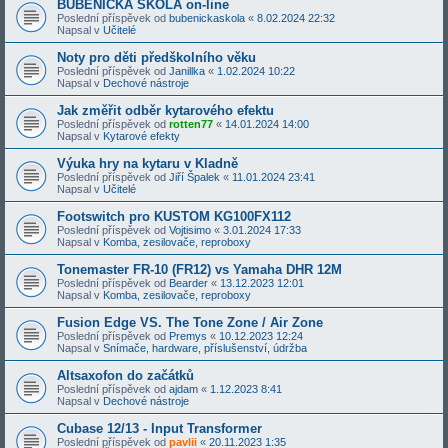
BUBENICKÁ ŠKOLA on-line
Poslední příspěvek od
bubenickaskola
«
8.02.2024 22:32
Napsal v
Učitelé
Noty pro děti předškolního věku
Poslední příspěvek od
Janillka
«
1.02.2024 10:22
Napsal v
Dechové nástroje
Jak změřit odběr kytarového efektu
Poslední příspěvek od
rotten77
«
14.01.2024 14:00
Napsal v
Kytarové efekty
Výuka hry na kytaru v Kladně
Poslední příspěvek od
Jiří Špalek
«
11.01.2024 23:41
Napsal v
Učitelé
Footswitch pro KUSTOM KG100FX112
Poslední příspěvek od
Vojtisimo
«
3.01.2024 17:33
Napsal v
Komba, zesilovače, reproboxy
Tonemaster FR-10 (FR12) vs Yamaha DHR 12M
Poslední příspěvek od
Bearder
«
13.12.2023 12:01
Napsal v
Komba, zesilovače, reproboxy
Fusion Edge VS. The Tone Zone / Air Zone
Poslední příspěvek od
Premys
«
10.12.2023 12:24
Napsal v
Snímače, hardware, příslušenství, údržba
Altsaxofon do začátků
Poslední příspěvek od
ajdam
«
1.12.2023 8:41
Napsal v
Dechové nástroje
Cubase 12/13 - Input Transformer
Poslední příspěvek od
pavlii
«
20.11.2023 1:35