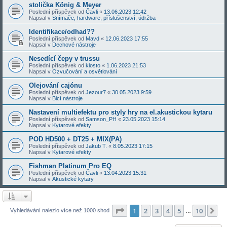
stolička König & Meyer
Poslední příspěvek od
Čavli
«
13.06.2023 12:42
Napsal v
Snímače, hardware, příslušenství, údržba
Identifikace/odhad??
Poslední příspěvek od
Mavd
«
12.06.2023 17:55
Napsal v
Dechové nástroje
Nesedící čepy v trussu
Poslední příspěvek od
klosto
«
1.06.2023 21:53
Napsal v
Ozvučování a osvětlování
Olejování cajónu
Poslední příspěvek od
Jezour7
«
30.05.2023 9:59
Napsal v
Bicí nástroje
Nastavení multiefektu pro styly hry na el.akustickou kytaru
Poslední příspěvek od
Samson_PH
«
23.05.2023 15:14
Napsal v
Kytarové efekty
POD HD500 + DT25 + MIX(PA)
Poslední příspěvek od
Jakub T.
«
8.05.2023 17:15
Napsal v
Kytarové efekty
Fishman Platinum Pro EQ
Poslední příspěvek od
Čavli
«
13.04.2023 15:31
Napsal v
Akustické kytary
Stránka
1
z
10
1
2
3
4
5
10
Da
Vyhledávání nalezlo více než 1000 shod
…