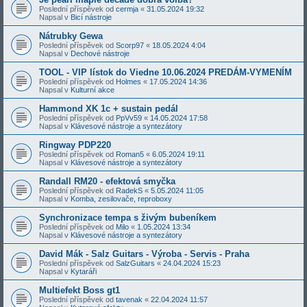
Poslední příspěvek od
cermja
«
31.05.2024 19:32
Napsal v
Bicí nástroje
Nátrubky Gewa
Poslední příspěvek od
Scorp97
«
18.05.2024 4:04
Napsal v
Dechové nástroje
TOOL - VIP lístok do Viedne 10.06.2024 PREDÁM-VYMENÍM
Poslední příspěvek od
Holmes
«
17.05.2024 14:36
Napsal v
Kulturní akce
Hammond XK 1c + sustain pedál
Poslední příspěvek od
PpVv59
«
14.05.2024 17:58
Napsal v
Klávesové nástroje a syntezátory
Ringway PDP220
Poslední příspěvek od
Roman5
«
6.05.2024 19:11
Napsal v
Klávesové nástroje a syntezátory
Randall RM20 - efektová smyčka
Poslední příspěvek od
RadekS
«
5.05.2024 11:05
Napsal v
Komba, zesilovače, reproboxy
Synchronizace tempa s živým bubeníkem
Poslední příspěvek od
Milo
«
1.05.2024 13:34
Napsal v
Klávesové nástroje a syntezátory
David Mák - Salz Guitars - Výroba - Servis - Praha
Poslední příspěvek od
SalzGuitars
«
24.04.2024 15:23
Napsal v
Kytaráři
Multiefekt Boss gt1
Poslední příspěvek od
tavenak
«
22.04.2024 11:57