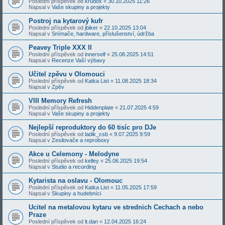
Poslední příspěvek od
krudox
«
30.10.2025 11:26
Napsal v
Vaše skupiny a projekty
Postroj na kytarový kufr
Poslední příspěvek od
jbiker
«
22.10.2025 13:04
Napsal v
Snímače, hardware, příslušenství, údržba
Peavey Triple XXX II
Poslední příspěvek od
innerself
«
25.08.2025 14:51
Napsal v
Recenze Vaší výbavy
Učitel zpěvu v Olomouci
Poslední příspěvek od
Katka List
«
11.08.2025 18:34
Napsal v
Zpěv
VIII Memory Refresh
Poslední příspěvek od
Hiddenplate
«
21.07.2025 4:59
Napsal v
Vaše skupiny a projekty
Nejlepší reproduktory do 60 tisíc pro DJe
Poslední příspěvek od
ladik_csb
«
9.07.2025 9:59
Napsal v
Zesilovače a reproboxy
Akce u Celemony - Melodyne
Poslední příspěvek od
kelley
«
25.06.2025 19:54
Napsal v
Studio a recording
Kytarista na oslavu - Olomouc
Poslední příspěvek od
Katka List
«
11.05.2025 17:59
Napsal v
Skupiny a hudebníci
Ucitel na metalovou kytaru ve strednich Cechach a nebo
Praze
Poslední příspěvek od
lt.dan
«
12.04.2025 16:24