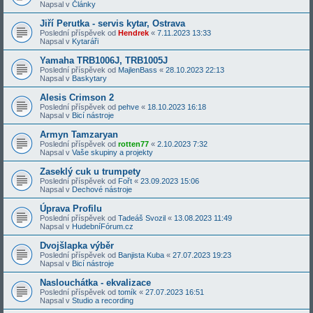
Napsal v
Články
Jiří Perutka - servis kytar, Ostrava
Poslední příspěvek od
Hendrek
«
7.11.2023 13:33
Napsal v
Kytaráři
Yamaha TRB1006J, TRB1005J
Poslední příspěvek od
MajlenBass
«
28.10.2023 22:13
Napsal v
Baskytary
Alesis Crimson 2
Poslední příspěvek od
pehve
«
18.10.2023 16:18
Napsal v
Bicí nástroje
Armyn Tamzaryan
Poslední příspěvek od
rotten77
«
2.10.2023 7:32
Napsal v
Vaše skupiny a projekty
Zaseklý cuk u trumpety
Poslední příspěvek od
Fořt
«
23.09.2023 15:06
Napsal v
Dechové nástroje
Úprava Profilu
Poslední příspěvek od
Tadeáš Svozil
«
13.08.2023 11:49
Napsal v
HudebníFórum.cz
Dvojšlapka výběr
Poslední příspěvek od
Banjista Kuba
«
27.07.2023 19:23
Napsal v
Bicí nástroje
Naslouchátka - ekvalizace
Poslední příspěvek od
tomík
«
27.07.2023 16:51
Napsal v
Studio a recording