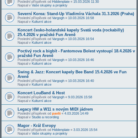
Poslední příspěvek od
Hiddenplate
«
15.03.2026 11:30
Napsal v
Vaše skupiny a projekty
Severní Korea: Stand-Up Vladimíra Váchala 31.3.2026 (Praha)
Poslední příspěvek od
Vargogh
«
10.03.2026 16:58
Napsal v
Kulturní akce
Koncert česko-holandské kapely Svatá voda (rockabilly)
25.4.2026 v pražské Fun Areně
Poslední příspěvek od
Vargogh
«
10.03.2026 16:54
Napsal v
Kulturní akce
Poctivý rock a bigbít - Fantomova Bolest vystoupí 18.4.2026 v
pražské Fun Areně
Poslední příspěvek od
Vargogh
«
10.03.2026 16:46
Napsal v
Kulturní akce
Swing & Jazz: Koncert kapely Bee Band 15.4.2026 ve Fun
Areně
Poslední příspěvek od
Vargogh
«
10.03.2026 16:40
Napsal v
Kulturní akce
Koncert LouBand & Host
Poslední příspěvek od
Vargogh
«
9.03.2026 15:58
Napsal v
Kulturní akce
Legacy HW a W11 s novým MIDI jádrem
Poslední příspěvek od
pavlii
«
4.03.2026 14:49
Napsal v
Studio a recording
Magor - Král Evropy
Poslední příspěvek od
Hiddenplate
«
3.03.2026 15:54
Napsal v
Vaše skupiny a projekty