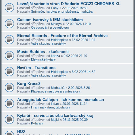
Levnější varianta strun D'Addario ECG23 CHROMES XL
Poslední příspěvek od
Fany
«
22.02.2026 15:50
Napsal v
Snímače, hardware, příslušenství, údržba
Custom tvarovky k IEM sluchátkám
Poslední příspěvek od
Mektys
«
22.02.2026 14:10
Napsal v
Ozvučování a osvětlování
Eternal Records - Fracture of the Eternal Archive
Poslední příspěvek od
Hiddenplate
«
18.02.2026 1:04
Napsal v
Vaše skupiny a projekty
Music Buddies - zkušenosti
Poslední příspěvek od
kobza
«
9.02.2026 21:40
Napsal v
Elektrické kytary
Nevi'im - Transitions
Poslední příspěvek od
Hiddenplate
«
6.02.2026 14:32
Napsal v
Vaše skupiny a projekty
Korg Kross2
Poslední příspěvek od
MichaelC
«
2.02.2026 8:26
Napsal v
Klávesové nástroje a syntezátory
Arpeggio/tab Callejon - Ich komme niemals an
Poslední příspěvek od
lt.dan
«
20.01.2026 11:14
Napsal v
Hraní na kytaru, tabulatury
Kytarář - servis a údržba karlovarský kraj
Poslední příspěvek od
Majkii
«
26.11.2025 20:39
Napsal v
Kytaráři
HOX