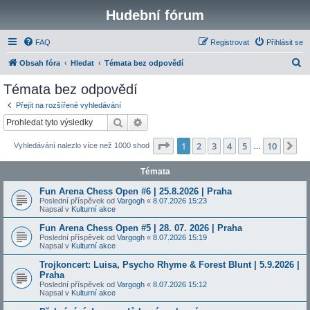
Hudební fórum
FAQ
Registrovat
Přihlásit se
H
Obsah fóra
Hledat
Témata bez odpovědí
l
Témata bez odpovědí
e
Přejít na rozšířené vyhledávání
d
Hledat
Pokročilé hledání
a
Stránka
1
z
10
1
2
3
4
5
10
Da
Vyhledávání nalezlo více než 1000 shod
t
…
Témata
Fun Arena Chess Open #6 | 25.8.2026 | Praha
Poslední příspěvek od
Vargogh
«
8.07.2026 15:23
Napsal v
Kulturní akce
Fun Arena Chess Open #5 | 28. 07. 2026 | Praha
Poslední příspěvek od
Vargogh
«
8.07.2026 15:19
Napsal v
Kulturní akce
Trojkoncert: Luisa, Psycho Rhyme & Forest Blunt | 5.9.2026 |
Praha
Poslední příspěvek od
Vargogh
«
8.07.2026 15:12
Napsal v
Kulturní akce