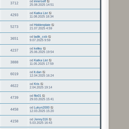
od
innerself
3712
25.08.2025 14:51
od
Katka List
4293
11.08.2025 18:34
od
Hiddenplate
5273
21.07.2025 4:59
od
ladik_csb
3651
9.07.2025 9:59
od
kelley
4237
25.06.2025 19:54
od
Katka List
3888
11.05.2025 17:59
od
lt.dan
6019
12.04.2025 16:24
od
Kris
4622
2.04.2025 19:14
od
filo01
4739
29.03.2025 15:41
od
Lukyn2000
4458
12.03.2025 15:20
od
Jenny316
4158
5.03.2025 16:43