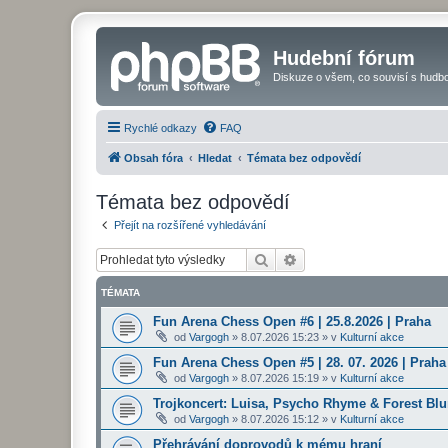
Hudební fórum
Diskuze o všem, co souvisí s hudbo
Rychlé odkazy
FAQ
Obsah fóra
Hledat
Témata bez odpovědí
Témata bez odpovědí
Přejít na rozšířené vyhledávání
Hledat
Pokročilé hledání
TÉMATA
Fun Arena Chess Open #6 | 25.8.2026 | Praha
od
Vargogh
»
8.07.2026 15:23
» v
Kulturní akce
Fun Arena Chess Open #5 | 28. 07. 2026 | Praha
od
Vargogh
»
8.07.2026 15:19
» v
Kulturní akce
Trojkoncert: Luisa, Psycho Rhyme & Forest Blun
od
Vargogh
»
8.07.2026 15:12
» v
Kulturní akce
Přehrávání doprovodů k mému hraní