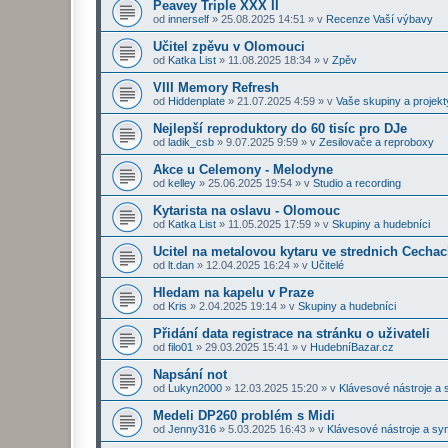
Peavey Triple XXX II
od
innerself
»
25.08.2025 14:51
» v
Recenze Vaší výbavy
Učitel zpěvu v Olomouci
od
Katka List
»
11.08.2025 18:34
» v
Zpěv
VIII Memory Refresh
od
Hiddenplate
»
21.07.2025 4:59
» v
Vaše skupiny a projekt
Nejlepší reproduktory do 60 tisíc pro DJe
od
ladik_csb
»
9.07.2025 9:59
» v
Zesilovače a reproboxy
Akce u Celemony - Melodyne
od
kelley
»
25.06.2025 19:54
» v
Studio a recording
Kytarista na oslavu - Olomouc
od
Katka List
»
11.05.2025 17:59
» v
Skupiny a hudebníci
Ucitel na metalovou kytaru ve strednich Cecha
od
lt.dan
»
12.04.2025 16:24
» v
Učitelé
Hledam na kapelu v Praze
od
Kris
»
2.04.2025 19:14
» v
Skupiny a hudebníci
Přidání data registrace na stránku o uživateli
od
filo01
»
29.03.2025 15:41
» v
HudebníBazar.cz
Napsání not
od
Lukyn2000
»
12.03.2025 15:20
» v
Klávesové nástroje a 
Medeli DP260 problém s Midi
od
Jenny316
»
5.03.2025 16:43
» v
Klávesové nástroje a sy