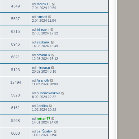
od
Marek H.
4349
7.04.2024 19:59
od
himself
5637
2.04.2024 11:04
od
jiriregent
6215
27.03.2024 17:22
od
sazkarik
6946
14.03.2024 13:49
od
pavkaluk
6821
12.03.2024 16:12
od
mirostrat
5123
20.02.2024 8:18
od
Asanoth
12494
11.02.2024 20:00
od
bubenickaskola
5828
8.02.2024 22:32
od
Janillka
6161
1.02.2024 10:22
od
rotten77
5968
14.01.2024 14:00
od
Jiří Špalek
6000
11.01.2024 23:41