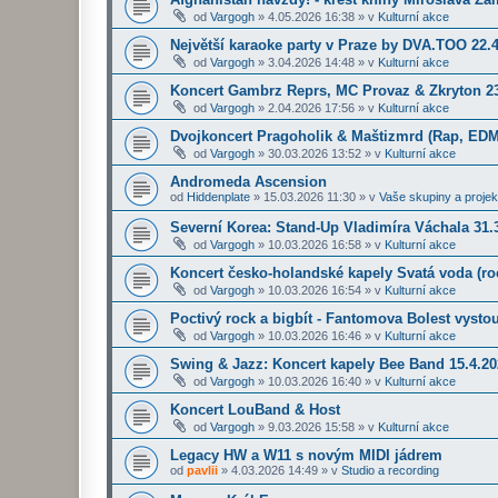
od
Vargogh
»
4.05.2026 16:38
» v
Kulturní akce
Největší karaoke party v Praze by DVA.TOO 22.
od
Vargogh
»
3.04.2026 14:48
» v
Kulturní akce
Koncert Gambrz Reprs, MC Provaz & Zkryton 23
od
Vargogh
»
2.04.2026 17:56
» v
Kulturní akce
Dvojkoncert Pragoholik & Maštizmrd (Rap, EDM
od
Vargogh
»
30.03.2026 13:52
» v
Kulturní akce
Andromeda Ascension
od
Hiddenplate
»
15.03.2026 11:30
» v
Vaše skupiny a projek
Severní Korea: Stand-Up Vladimíra Váchala 31.3
od
Vargogh
»
10.03.2026 16:58
» v
Kulturní akce
Koncert česko-holandské kapely Svatá voda (roc
od
Vargogh
»
10.03.2026 16:54
» v
Kulturní akce
Poctivý rock a bigbít - Fantomova Bolest vysto
od
Vargogh
»
10.03.2026 16:46
» v
Kulturní akce
Swing & Jazz: Koncert kapely Bee Band 15.4.2
od
Vargogh
»
10.03.2026 16:40
» v
Kulturní akce
Koncert LouBand & Host
od
Vargogh
»
9.03.2026 15:58
» v
Kulturní akce
Legacy HW a W11 s novým MIDI jádrem
od
pavlii
»
4.03.2026 14:49
» v
Studio a recording