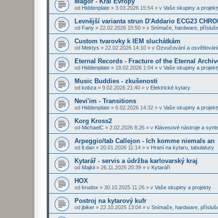
Magor - Král Evropy
od
Hiddenplate
»
3.03.2026 15:54
» v
Vaše skupiny a projekt
Levnější varianta strun D'Addario ECG23 CHR
od
Fany
»
22.02.2026 15:50
» v
Snímače, hardware, přísluše
Custom tvarovky k IEM sluchátkám
od
Mektys
»
22.02.2026 14:10
» v
Ozvučování a osvětlován
Eternal Records - Fracture of the Eternal Archiv
od
Hiddenplate
»
18.02.2026 1:04
» v
Vaše skupiny a projekt
Music Buddies - zkušenosti
od
kobza
»
9.02.2026 21:40
» v
Elektrické kytary
Nevi'im - Transitions
od
Hiddenplate
»
6.02.2026 14:32
» v
Vaše skupiny a projekt
Korg Kross2
od
MichaelC
»
2.02.2026 8:26
» v
Klávesové nástroje a synt
Arpeggio/tab Callejon - Ich komme niemals an
od
lt.dan
»
20.01.2026 11:14
» v
Hraní na kytaru, tabulatury
Kytarář - servis a údržba karlovarský kraj
od
Majkii
»
26.11.2025 20:39
» v
Kytaráři
HOX
od
krudox
»
30.10.2025 11:26
» v
Vaše skupiny a projekty
Postroj na kytarový kufr
od
jbiker
»
22.10.2025 13:04
» v
Snímače, hardware, přísluš