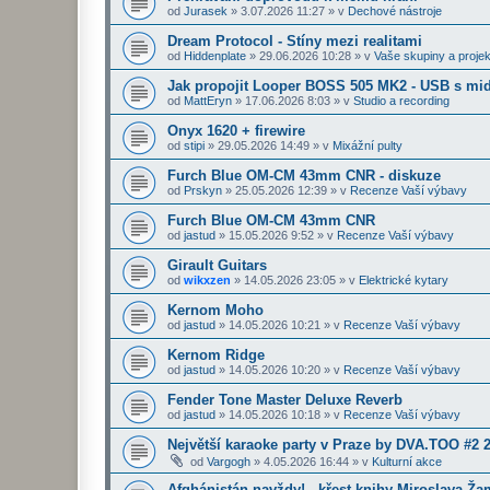
od
Jurasek
»
3.07.2026 11:27
» v
Dechové nástroje
Dream Protocol - Stíny mezi realitami
od
Hiddenplate
»
29.06.2026 10:28
» v
Vaše skupiny a projek
Jak propojit Looper BOSS 505 MK2 - USB s midi
od
MattEryn
»
17.06.2026 8:03
» v
Studio a recording
Onyx 1620 + firewire
od
stipi
»
29.05.2026 14:49
» v
Mixážní pulty
Furch Blue OM-CM 43mm CNR - diskuze
od
Prskyn
»
25.05.2026 12:39
» v
Recenze Vaší výbavy
Furch Blue OM-CM 43mm CNR
od
jastud
»
15.05.2026 9:52
» v
Recenze Vaší výbavy
Girault Guitars
od
wikxzen
»
14.05.2026 23:05
» v
Elektrické kytary
Kernom Moho
od
jastud
»
14.05.2026 10:21
» v
Recenze Vaší výbavy
Kernom Ridge
od
jastud
»
14.05.2026 10:20
» v
Recenze Vaší výbavy
Fender Tone Master Deluxe Reverb
od
jastud
»
14.05.2026 10:18
» v
Recenze Vaší výbavy
Největší karaoke party v Praze by DVA.TOO #2 
od
Vargogh
»
4.05.2026 16:44
» v
Kulturní akce
Afghánistán navždy! - křest knihy Miroslava Ž