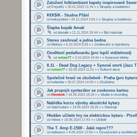
Založení folk/ambient kapely inspirované Seve
od
Freya91
»
30.01.2025 21:34
» v
Skupiny a hudebníci
K€K$íK - Studna Přání
od
keksymbol
»
26.12.2024 3:04
» v
Skupiny a hudebníci
Šlapka kopák Amati
od
dostalk
»
21.11.2024 18:44
» v
Bicí nástroje
Stereo zesilovač a jedna bedna
od
Mektys
»
6.10.2024 8:09
» v
Zesilovače a reproboxy
Osvětlení pedalboardu (pro lepší viditelnost)
od
rotten77
»
3.10.2024 19:44
» v
Kytarové efekty
8.11. - Dead Dog Legacy + Synové smrti (Jazz 
od
rotten77
»
30.09.2024 11:01
» v
Kulturní akce
Společné hraní ve zkušebně - Praha (pro kytaris
od
kolamba
»
30.07.2024 14:30
» v
Zkušebny
Jak propojit syntezátor se zvukovou kartou
od
Hendrek
»
26.06.2024 18:33
» v
Studio a recording
Nabídka kurzu výroby akustické kytary
od
SalzGuitars
»
19.06.2024 18:26
» v
Nástroje
Hledám učitele hry na elektrickou kytaru - Plze
od
rhinos
»
18.06.2024 17:43
» v
Učitelé
The T. Amp E-1500 - Jaké repro???
od
tadeasss
»
9.06.2024 13:56
» v
Ozvučování a osvětlován