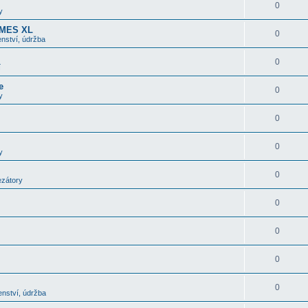
0
y
OMES XL
0
nství, údržba
0
í
e
0
y
0
0
y
0
ezátory
0
0
0
0
enství, údržba