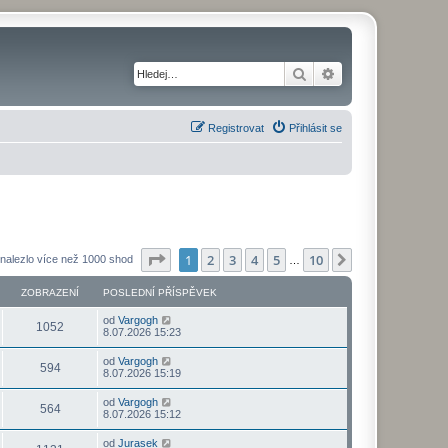
Hledat
Pokročilé hledání
Registrovat
Přihlásit se
Stránka
1
z
10
1
2
3
4
5
10
Další
nalezlo více než 1000 shod
…
ZOBRAZENÍ
POSLEDNÍ PŘÍSPĚVEK
od
Vargogh
1052
8.07.2026 15:23
od
Vargogh
594
8.07.2026 15:19
od
Vargogh
564
8.07.2026 15:12
od
Jurasek