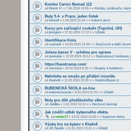
Kombo Carvin Nomad 112
od
Marek H.
»
7.04.2024 19:59
» v
Komba, zesilovače, repr
Buty 5.4. v Praze, jeden lístek
od
himself
»
2.04.2024 11:04
» v
Kulturní akce
Kurzy pro začínající zvukaře (Topolná, UH)
od
jiriregent
»
27.03.2024 17:22
» v
Učitelé
Identifikace-Viola
od
sazkarik
»
14.03.2024 13:49
» v
Smyčcové a další strunn
Jolana basso V - schéma pro opravu
od
pavkaluk
»
12.03.2024 16:12
» v
Baskytarový hardware, p
https://bandcamp.com/
od
mirostrat
»
20.02.2024 8:18
» v
Skupiny a hudebníci
Nahrávka se smaže po přidání inzerátu
od
Asanoth
»
11.02.2024 20:00
» v
HudebníBazar.cz
BUBENICKÁ ŠKOLA on-line
od
bubenickaskola
»
8.02.2024 22:32
» v
Učitelé
Noty pro děti předškolního věku
od
Janillka
»
1.02.2024 10:22
» v
Dechové nástroje
Jak změřit odběr kytarového efektu
od
rotten77
»
14.01.2024 14:00
» v
Kytarové efekty
Výuka hry na kytaru v Kladně
od
Jiří Špalek
»
11.01.2024 23:41
» v
Učitelé