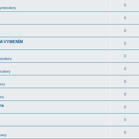
0
syntezátory
0
0
DÁM-VYMENÍM
0
0
tezátory
0
ezátory
0
boxy
0
ory
ha
0
0
0
bavy