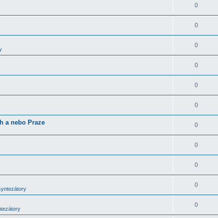
0
0
0
y
0
0
0
ch a nebo Praze
0
0
0
0
syntezátory
0
ntezátory