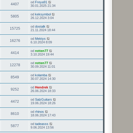
od
Freya91
4407
30.01.2025 21:34
od
keksymbol
5805
26.12.2024 3:04
od
dostalk
15725
21.11.2024 18:44
od
Mektys
16276
6.10.2024 8:09
od
rotten77
4414
3.10.2024 19:44
od
rotten77
12278
30.09.2024 11:01
od
kolamba
8549
30.07.2024 14:30
od
Hendrek
9252
26.06.2024 18:33
od
SalzGuitars
4472
19.06.2024 18:26
od
rhinos
8610
18.06.2024 17:43
od
tadeasss
5877
9.06.2024 13:56