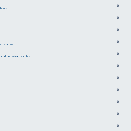
0
oboxy
0
0
0
é nástroje
0
říslušenství, údržba
0
0
0
0
0
0