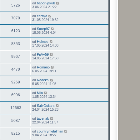
od
babor-jakub
5726
3.06.2024 21:22
od
cermja
7070
31.05.2024 19:32
od
Scorp97
6123
18.05.2024 4:04
od
Holmes
8353
17.05.2024 14:36
od
PpVv59
9967
14.05.2024 17:58
od
Roman5
4470
6.05.2024 19:11
od
RadekS
9269
5.05.2024 11:05
od
Milo
6996
1.05.2024 13:34
od
SalzGuitars
12663
24.04.2024 15:23
od
tavenak
5087
22.04.2024 11:57
od
countrymetalman
8215
9.04.2024 18:27