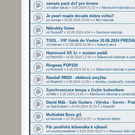
sample pack dx7 pro krome
od
babor-jakub
»
3.06.2024 21:22
» v
Klávesové nástroje a 
Je pearl maple decade dobra volba?
od
cermja
»
31.05.2024 19:32
» v
Bicí nástroje
Nátrubky Gewa
od
Scorp97
»
18.05.2024 4:04
» v
Dechové nástroje
TOOL - VIP lístok do Viedne 10.06.2024 PRE
od
Holmes
»
17.05.2024 14:36
» v
Kulturní akce
Hammond XK 1c + sustain pedál
od
PpVv59
»
14.05.2024 17:58
» v
Klávesové nástroje a syn
Ringway PDP220
od
Roman5
»
6.05.2024 19:11
» v
Klávesové nástroje a synt
Randall RM20 - efektová smyčka
od
RadekS
»
5.05.2024 11:05
» v
Komba, zesilovače, repro
Synchronizace tempa s živým bubeníkem
od
Milo
»
1.05.2024 13:34
» v
Klávesové nástroje a syntezát
David Mák - Salz Guitars - Výroba - Servis - Pra
od
SalzGuitars
»
24.04.2024 15:23
» v
Kytaráři
Multiefekt Boss gt1
od
tavenak
»
22.04.2024 11:57
» v
Kytarové efekty
Pár postřehů klávesáka k výbavě
od
countrymetalman
»
9.04.2024 18:27
» v
Recenze Vaší vý