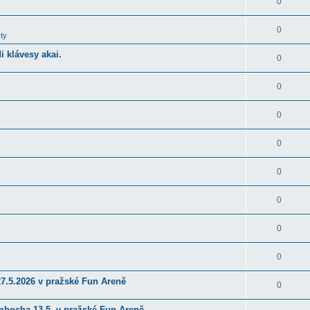
0
0
ty
 klávesy akai.
0
0
0
0
0
0
0
0
27.5.2026 v pražské Fun Areně
0
ambocha 13.5. v pražské Fun Areně