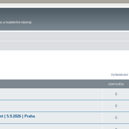
u a hudebními nástroji.
Vyhledávání 
ODPOVĚDI
0
0
t | 5.9.2026 | Praha
0