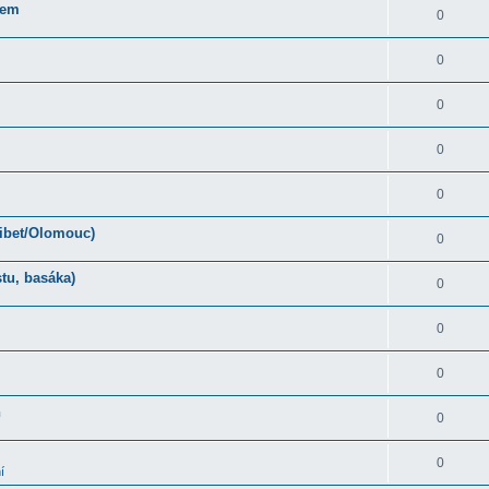
rem
0
0
0
0
0
Tibet/Olomouc)
0
tu, basáka)
0
0
0
ň
0
0
í