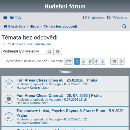
Hudební fórum
FAQ
Registrovat
Přihlásit se
H
Obsah fóra
Hledat
Témata bez odpovědí
l
Témata bez odpovědí
e
Přejít na rozšířené vyhledávání
d
Hledat
Pokročilé hledání
a
Stránka
1
z
10
1
2
3
4
5
10
Da
Vyhledávání nalezlo více než 1000 shod
t
…
Témata
Fun Arena Chess Open #6 | 25.8.2026 | Praha
Poslední příspěvek od
Vargogh
«
8.07.2026 15:23
Napsal v
Kulturní akce
Fun Arena Chess Open #5 | 28. 07. 2026 | Praha
Poslední příspěvek od
Vargogh
«
8.07.2026 15:19
Napsal v
Kulturní akce
Trojkoncert: Luisa, Psycho Rhyme & Forest Blunt | 5.9.2026 |
Praha
Poslední příspěvek od
Vargogh
«
8.07.2026 15:12
Napsal v
Kulturní akce