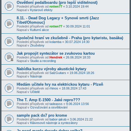
Osvětlení pedalboardu (pro lepší viditelnost)
Poslední příspěvek od
rotten77
«
3.10.2024 19:44
Napsal v
Kytarové efekty
8.11. - Dead Dog Legacy + Synové smrti (Jazz
Tibet/Olomouc)
Poslední příspěvek od
rotten77
«
30.09.2024 11:01
Napsal v
Kulturní akce
Společné hraní ve zkušebně - Praha (pro kytaristu, basáka)
Poslední příspěvek od
kolamba
«
30.07.2024 14:30
Napsal v
Zkušebny
Jak propojit syntezátor se zvukovou kartou
Poslední příspěvek od
Hendrek
«
26.06.2024 18:33
Napsal v
Studio a recording
Nabídka kurzu výroby akustické kytary
Poslední příspěvek od
SalzGuitars
«
19.06.2024 18:26
Napsal v
Nástroje
Hledám učitele hry na elektrickou kytaru - Plzeň
Poslední příspěvek od
rhinos
«
18.06.2024 17:43
Napsal v
Učitelé
The T. Amp E-1500 - Jaké repro???
Poslední příspěvek od
tadeasss
«
9.06.2024 13:56
Napsal v
Ozvučování a osvětlování
sample pack dx7 pro krome
Poslední příspěvek od
babor-jakub
«
3.06.2024 21:22
Napsal v
Klávesové nástroje a syntezátory
Je pearl maple decade dobra volba?