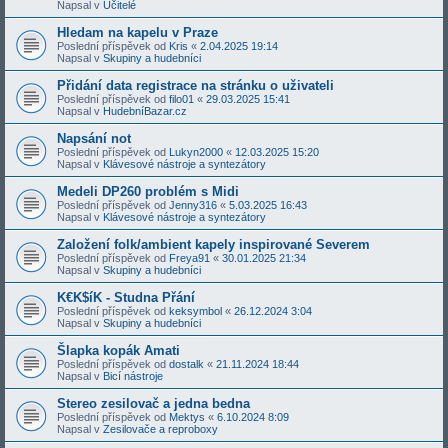
Napsal v
Učitelé
Hledam na kapelu v Praze
Poslední příspěvek od
Kris
«
2.04.2025 19:14
Napsal v
Skupiny a hudebníci
Přidání data registrace na stránku o uživateli
Poslední příspěvek od
filo01
«
29.03.2025 15:41
Napsal v
HudebníBazar.cz
Napsání not
Poslední příspěvek od
Lukyn2000
«
12.03.2025 15:20
Napsal v
Klávesové nástroje a syntezátory
Medeli DP260 problém s Midi
Poslední příspěvek od
Jenny316
«
5.03.2025 16:43
Napsal v
Klávesové nástroje a syntezátory
Založení folk/ambient kapely inspirované Severem
Poslední příspěvek od
Freya91
«
30.01.2025 21:34
Napsal v
Skupiny a hudebníci
K€K$íK - Studna Přání
Poslední příspěvek od
keksymbol
«
26.12.2024 3:04
Napsal v
Skupiny a hudebníci
Šlapka kopák Amati
Poslední příspěvek od
dostalk
«
21.11.2024 18:44
Napsal v
Bicí nástroje
Stereo zesilovač a jedna bedna
Poslední příspěvek od
Mektys
«
6.10.2024 8:09
Napsal v
Zesilovače a reproboxy