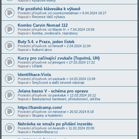
Napsal v
Kytarové efekty
Pár postřehů klávesáka k výbavě
Poslední příspěvek od
countrymetalman
«
9.04.2024 18:27
Napsal v
Recenze Vaší výbavy
Kombo Carvin Nomad 112
Poslední příspěvek od
Marek H.
«
7.04.2024 19:59
Napsal v
Komba, zesilovače, reproboxy
Buty 5.4. v Praze, jeden lístek
Poslední příspěvek od
himself
«
2.04.2024 11:04
Napsal v
Kulturní akce
Kurzy pro začínající zvukaře (Topolná, UH)
Poslední příspěvek od
jiriregent
«
27.03.2024 17:22
Napsal v
Učitelé
Identifikace-Viola
Poslední příspěvek od
sazkarik
«
14.03.2024 13:49
Napsal v
Smyčcové a další strunné nástroje
Jolana basso V - schéma pro opravu
Poslední příspěvek od
pavkaluk
«
12.03.2024 16:12
Napsal v
Baskytarový hardware, příslušenství, údržba
https://bandcamp.com/
Poslední příspěvek od
mirostrat
«
20.02.2024 8:18
Napsal v
Skupiny a hudebníci
Nahrávka se smaže po přidání inzerátu
Poslední příspěvek od
Asanoth
«
11.02.2024 20:00
Napsal v
HudebníBazar.cz