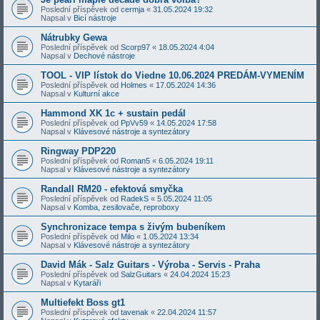
Poslední příspěvek od
cermja
«
31.05.2024 19:32
Napsal v
Bicí nástroje
Nátrubky Gewa
Poslední příspěvek od
Scorp97
«
18.05.2024 4:04
Napsal v
Dechové nástroje
TOOL - VIP lístok do Viedne 10.06.2024 PREDÁM-VYMENÍM
Poslední příspěvek od
Holmes
«
17.05.2024 14:36
Napsal v
Kulturní akce
Hammond XK 1c + sustain pedál
Poslední příspěvek od
PpVv59
«
14.05.2024 17:58
Napsal v
Klávesové nástroje a syntezátory
Ringway PDP220
Poslední příspěvek od
Roman5
«
6.05.2024 19:11
Napsal v
Klávesové nástroje a syntezátory
Randall RM20 - efektová smyčka
Poslední příspěvek od
RadekS
«
5.05.2024 11:05
Napsal v
Komba, zesilovače, reproboxy
Synchronizace tempa s živým bubeníkem
Poslední příspěvek od
Milo
«
1.05.2024 13:34
Napsal v
Klávesové nástroje a syntezátory
David Mák - Salz Guitars - Výroba - Servis - Praha
Poslední příspěvek od
SalzGuitars
«
24.04.2024 15:23
Napsal v
Kytaráři
Multiefekt Boss gt1
Poslední příspěvek od
tavenak
«
22.04.2024 11:57