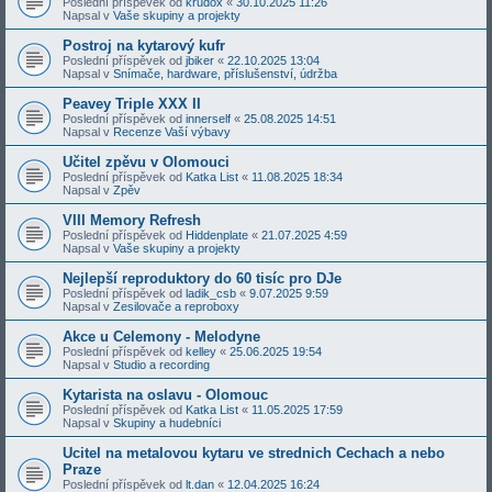
Poslední příspěvek od
krudox
«
30.10.2025 11:26
Napsal v
Vaše skupiny a projekty
Postroj na kytarový kufr
Poslední příspěvek od
jbiker
«
22.10.2025 13:04
Napsal v
Snímače, hardware, příslušenství, údržba
Peavey Triple XXX II
Poslední příspěvek od
innerself
«
25.08.2025 14:51
Napsal v
Recenze Vaší výbavy
Učitel zpěvu v Olomouci
Poslední příspěvek od
Katka List
«
11.08.2025 18:34
Napsal v
Zpěv
VIII Memory Refresh
Poslední příspěvek od
Hiddenplate
«
21.07.2025 4:59
Napsal v
Vaše skupiny a projekty
Nejlepší reproduktory do 60 tisíc pro DJe
Poslední příspěvek od
ladik_csb
«
9.07.2025 9:59
Napsal v
Zesilovače a reproboxy
Akce u Celemony - Melodyne
Poslední příspěvek od
kelley
«
25.06.2025 19:54
Napsal v
Studio a recording
Kytarista na oslavu - Olomouc
Poslední příspěvek od
Katka List
«
11.05.2025 17:59
Napsal v
Skupiny a hudebníci
Ucitel na metalovou kytaru ve strednich Cechach a nebo
Praze
Poslední příspěvek od
lt.dan
«
12.04.2025 16:24