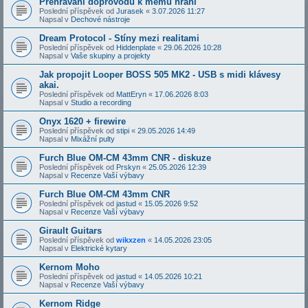
Přehrávání doprovodů k mému hraní
Poslední příspěvek od
Jurasek
«
3.07.2026 11:27
Napsal v
Dechové nástroje
Dream Protocol - Stíny mezi realitami
Poslední příspěvek od
Hiddenplate
«
29.06.2026 10:28
Napsal v
Vaše skupiny a projekty
Jak propojit Looper BOSS 505 MK2 - USB s midi klávesy
akai.
Poslední příspěvek od
MattEryn
«
17.06.2026 8:03
Napsal v
Studio a recording
Onyx 1620 + firewire
Poslední příspěvek od
stipi
«
29.05.2026 14:49
Napsal v
Mixážní pulty
Furch Blue OM-CM 43mm CNR - diskuze
Poslední příspěvek od
Prskyn
«
25.05.2026 12:39
Napsal v
Recenze Vaší výbavy
Furch Blue OM-CM 43mm CNR
Poslední příspěvek od
jastud
«
15.05.2026 9:52
Napsal v
Recenze Vaší výbavy
Girault Guitars
Poslední příspěvek od
wikxzen
«
14.05.2026 23:05
Napsal v
Elektrické kytary
Kernom Moho
Poslední příspěvek od
jastud
«
14.05.2026 10:21
Napsal v
Recenze Vaší výbavy
Kernom Ridge