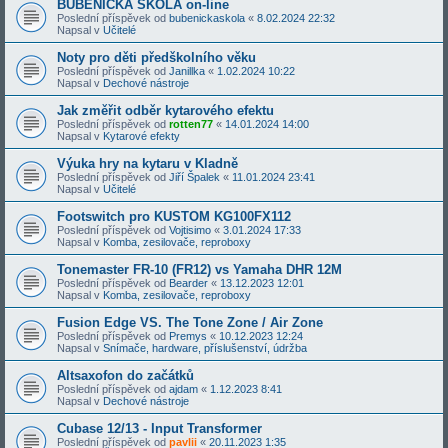
BUBENICKÁ ŠKOLA on-line
Poslední příspěvek od
bubenickaskola
«
8.02.2024 22:32
Napsal v
Učitelé
Noty pro děti předškolního věku
Poslední příspěvek od
Janillka
«
1.02.2024 10:22
Napsal v
Dechové nástroje
Jak změřit odběr kytarového efektu
Poslední příspěvek od
rotten77
«
14.01.2024 14:00
Napsal v
Kytarové efekty
Výuka hry na kytaru v Kladně
Poslední příspěvek od
Jiří Špalek
«
11.01.2024 23:41
Napsal v
Učitelé
Footswitch pro KUSTOM KG100FX112
Poslední příspěvek od
Vojtisimo
«
3.01.2024 17:33
Napsal v
Komba, zesilovače, reproboxy
Tonemaster FR-10 (FR12) vs Yamaha DHR 12M
Poslední příspěvek od
Bearder
«
13.12.2023 12:01
Napsal v
Komba, zesilovače, reproboxy
Fusion Edge VS. The Tone Zone / Air Zone
Poslední příspěvek od
Premys
«
10.12.2023 12:24
Napsal v
Snímače, hardware, příslušenství, údržba
Altsaxofon do začátků
Poslední příspěvek od
ajdam
«
1.12.2023 8:41
Napsal v
Dechové nástroje
Cubase 12/13 - Input Transformer
Poslední příspěvek od
pavlii
«
20.11.2023 1:35