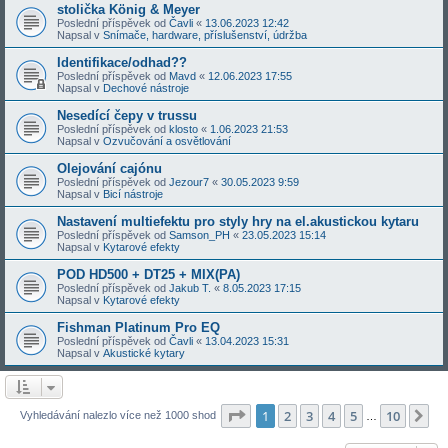
stolička König & Meyer
Poslední příspěvek od
Čavli
«
13.06.2023 12:42
Napsal v
Snímače, hardware, příslušenství, údržba
Identifikace/odhad??
Poslední příspěvek od
Mavd
«
12.06.2023 17:55
Napsal v
Dechové nástroje
Nesedící čepy v trussu
Poslední příspěvek od
klosto
«
1.06.2023 21:53
Napsal v
Ozvučování a osvětlování
Olejování cajónu
Poslední příspěvek od
Jezour7
«
30.05.2023 9:59
Napsal v
Bicí nástroje
Nastavení multiefektu pro styly hry na el.akustickou kytaru
Poslední příspěvek od
Samson_PH
«
23.05.2023 15:14
Napsal v
Kytarové efekty
POD HD500 + DT25 + MIX(PA)
Poslední příspěvek od
Jakub T.
«
8.05.2023 17:15
Napsal v
Kytarové efekty
Fishman Platinum Pro EQ
Poslední příspěvek od
Čavli
«
13.04.2023 15:31
Napsal v
Akustické kytary
Stránka
1
z
10
1
2
3
4
5
10
Da
Vyhledávání nalezlo více než 1000 shod
…