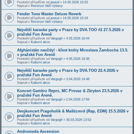
Poslední příspěvek od
jastud
«
14.05.2026 10:20
Napsal v
Recenze Vaší výbavy
Fender Tone Master Deluxe Reverb
Poslední příspěvek od
jastud
«
14.05.2026 10:18
Napsal v
Recenze Vaší výbavy
Největší karaoke party v Praze by DVA.TOO #2 27.5.2026 v
pražské Fun Areně
Poslední příspěvek od
Vargogh
«
4.05.2026 16:44
Napsal v
Kulturní akce
Afghánistán navždy! - křest knihy Miroslava Žambocha 13.5.
v pražské Fun Areně
Poslední příspěvek od
Vargogh
«
4.05.2026 16:38
Napsal v
Kulturní akce
Největší karaoke party v Praze by DVA.TOO 22.4.2026 v
pražské Fun Areně
Poslední příspěvek od
Vargogh
«
3.04.2026 14:48
Napsal v
Kulturní akce
Koncert Gambrz Reprs, MC Provaz & Zkryton 23.5.2026 v
pražské Fun Areně.
Poslední příspěvek od
Vargogh
«
2.04.2026 17:56
Napsal v
Kulturní akce
Dvojkoncert Pragoholik & Maštizmrd (Rap, EDM) 15.5.2026 v
pražské Fun Areně
Poslední příspěvek od
Vargogh
«
30.03.2026 13:52
Napsal v
Kulturní akce
Andromeda Ascension