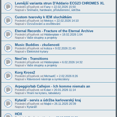
Levnější varianta strun D'Addario ECG23 CHROMES XL
Poslední příspěvek od
Fany
«
22.02.2026 15:50
Napsal v
Snímače, hardware, příslušenství, údržba
Custom tvarovky k IEM sluchátkám
Poslední příspěvek od
Mektys
«
22.02.2026 14:10
Napsal v
Ozvučování a osvětlování
Eternal Records - Fracture of the Eternal Archive
Poslední příspěvek od
Hiddenplate
«
18.02.2026 1:04
Napsal v
Vaše skupiny a projekty
Music Buddies - zkušenosti
Poslední příspěvek od
kobza
«
9.02.2026 21:40
Napsal v
Elektrické kytary
Nevi'im - Transitions
Poslední příspěvek od
Hiddenplate
«
6.02.2026 14:32
Napsal v
Vaše skupiny a projekty
Korg Kross2
Poslední příspěvek od
MichaelC
«
2.02.2026 8:26
Napsal v
Klávesové nástroje a syntezátory
Arpeggio/tab Callejon - Ich komme niemals an
Poslední příspěvek od
lt.dan
«
20.01.2026 11:14
Napsal v
Hraní na kytaru, tabulatury
Kytarář - servis a údržba karlovarský kraj
Poslední příspěvek od
Majkii
«
26.11.2025 20:39
Napsal v
Kytaráři
HOX