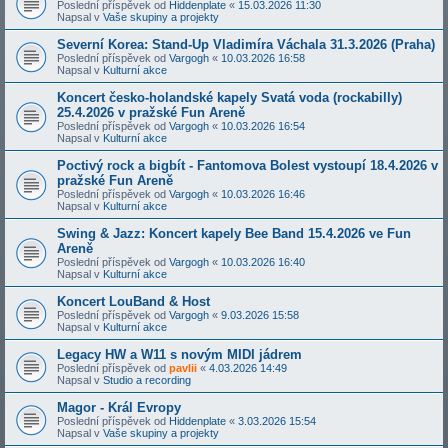
Poslední příspěvek od
Hiddenplate
«
15.03.2026 11:30
Napsal v
Vaše skupiny a projekty
Severní Korea: Stand-Up Vladimíra Váchala 31.3.2026 (Praha)
Poslední příspěvek od
Vargogh
«
10.03.2026 16:58
Napsal v
Kulturní akce
Koncert česko-holandské kapely Svatá voda (rockabilly)
25.4.2026 v pražské Fun Areně
Poslední příspěvek od
Vargogh
«
10.03.2026 16:54
Napsal v
Kulturní akce
Poctivý rock a bigbít - Fantomova Bolest vystoupí 18.4.2026 v
pražské Fun Areně
Poslední příspěvek od
Vargogh
«
10.03.2026 16:46
Napsal v
Kulturní akce
Swing & Jazz: Koncert kapely Bee Band 15.4.2026 ve Fun
Areně
Poslední příspěvek od
Vargogh
«
10.03.2026 16:40
Napsal v
Kulturní akce
Koncert LouBand & Host
Poslední příspěvek od
Vargogh
«
9.03.2026 15:58
Napsal v
Kulturní akce
Legacy HW a W11 s novým MIDI jádrem
Poslední příspěvek od
pavlii
«
4.03.2026 14:49
Napsal v
Studio a recording
Magor - Král Evropy
Poslední příspěvek od
Hiddenplate
«
3.03.2026 15:54
Napsal v
Vaše skupiny a projekty