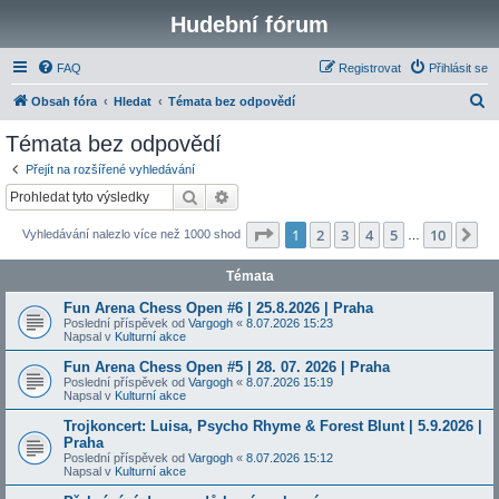
Hudební fórum
FAQ
Registrovat
Přihlásit se
H
Obsah fóra
Hledat
Témata bez odpovědí
l
Témata bez odpovědí
e
Přejít na rozšířené vyhledávání
d
Hledat
Pokročilé hledání
a
Stránka
1
z
10
1
2
3
4
5
10
Da
Vyhledávání nalezlo více než 1000 shod
t
…
Témata
Fun Arena Chess Open #6 | 25.8.2026 | Praha
Poslední příspěvek od
Vargogh
«
8.07.2026 15:23
Napsal v
Kulturní akce
Fun Arena Chess Open #5 | 28. 07. 2026 | Praha
Poslední příspěvek od
Vargogh
«
8.07.2026 15:19
Napsal v
Kulturní akce
Trojkoncert: Luisa, Psycho Rhyme & Forest Blunt | 5.9.2026 |
Praha
Poslední příspěvek od
Vargogh
«
8.07.2026 15:12
Napsal v
Kulturní akce