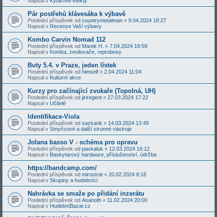
Napsal v
Kytarové efekty
Pár postřehů klávesáka k výbavě
Poslední příspěvek od
countrymetalman
«
9.04.2024 18:27
Napsal v
Recenze Vaší výbavy
Kombo Carvin Nomad 112
Poslední příspěvek od
Marek H.
«
7.04.2024 19:59
Napsal v
Komba, zesilovače, reproboxy
Buty 5.4. v Praze, jeden lístek
Poslední příspěvek od
himself
«
2.04.2024 11:04
Napsal v
Kulturní akce
Kurzy pro začínající zvukaře (Topolná, UH)
Poslední příspěvek od
jiriregent
«
27.03.2024 17:22
Napsal v
Učitelé
Identifikace-Viola
Poslední příspěvek od
sazkarik
«
14.03.2024 13:49
Napsal v
Smyčcové a další strunné nástroje
Jolana basso V - schéma pro opravu
Poslední příspěvek od
pavkaluk
«
12.03.2024 16:12
Napsal v
Baskytarový hardware, příslušenství, údržba
https://bandcamp.com/
Poslední příspěvek od
mirostrat
«
20.02.2024 8:18
Napsal v
Skupiny a hudebníci
Nahrávka se smaže po přidání inzerátu
Poslední příspěvek od
Asanoth
«
11.02.2024 20:00
Napsal v
HudebníBazar.cz