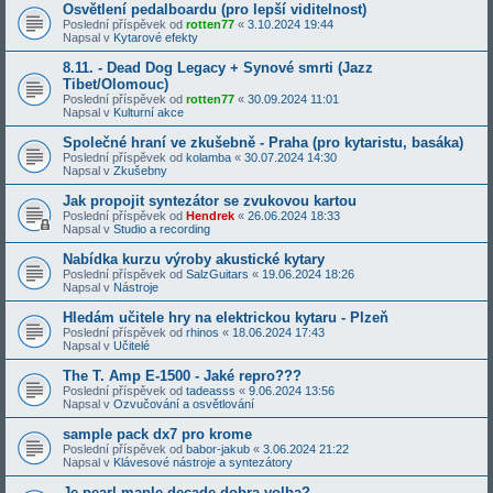
Osvětlení pedalboardu (pro lepší viditelnost)
Poslední příspěvek od
rotten77
«
3.10.2024 19:44
Napsal v
Kytarové efekty
8.11. - Dead Dog Legacy + Synové smrti (Jazz
Tibet/Olomouc)
Poslední příspěvek od
rotten77
«
30.09.2024 11:01
Napsal v
Kulturní akce
Společné hraní ve zkušebně - Praha (pro kytaristu, basáka)
Poslední příspěvek od
kolamba
«
30.07.2024 14:30
Napsal v
Zkušebny
Jak propojit syntezátor se zvukovou kartou
Poslední příspěvek od
Hendrek
«
26.06.2024 18:33
Napsal v
Studio a recording
Nabídka kurzu výroby akustické kytary
Poslední příspěvek od
SalzGuitars
«
19.06.2024 18:26
Napsal v
Nástroje
Hledám učitele hry na elektrickou kytaru - Plzeň
Poslední příspěvek od
rhinos
«
18.06.2024 17:43
Napsal v
Učitelé
The T. Amp E-1500 - Jaké repro???
Poslední příspěvek od
tadeasss
«
9.06.2024 13:56
Napsal v
Ozvučování a osvětlování
sample pack dx7 pro krome
Poslední příspěvek od
babor-jakub
«
3.06.2024 21:22
Napsal v
Klávesové nástroje a syntezátory
Je pearl maple decade dobra volba?