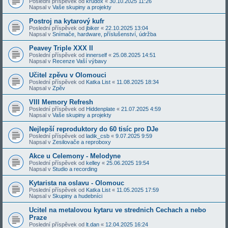
Poslední příspěvek od
krudox
«
30.10.2025 11:26
Napsal v
Vaše skupiny a projekty
Postroj na kytarový kufr
Poslední příspěvek od
jbiker
«
22.10.2025 13:04
Napsal v
Snímače, hardware, příslušenství, údržba
Peavey Triple XXX II
Poslední příspěvek od
innerself
«
25.08.2025 14:51
Napsal v
Recenze Vaší výbavy
Učitel zpěvu v Olomouci
Poslední příspěvek od
Katka List
«
11.08.2025 18:34
Napsal v
Zpěv
VIII Memory Refresh
Poslední příspěvek od
Hiddenplate
«
21.07.2025 4:59
Napsal v
Vaše skupiny a projekty
Nejlepší reproduktory do 60 tisíc pro DJe
Poslední příspěvek od
ladik_csb
«
9.07.2025 9:59
Napsal v
Zesilovače a reproboxy
Akce u Celemony - Melodyne
Poslední příspěvek od
kelley
«
25.06.2025 19:54
Napsal v
Studio a recording
Kytarista na oslavu - Olomouc
Poslední příspěvek od
Katka List
«
11.05.2025 17:59
Napsal v
Skupiny a hudebníci
Ucitel na metalovou kytaru ve strednich Cechach a nebo
Praze
Poslední příspěvek od
lt.dan
«
12.04.2025 16:24