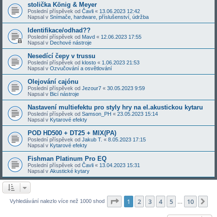
stolička König & Meyer
Poslední příspěvek od
Čavli
«
13.06.2023 12:42
Napsal v
Snímače, hardware, příslušenství, údržba
Identifikace/odhad??
Poslední příspěvek od
Mavd
«
12.06.2023 17:55
Napsal v
Dechové nástroje
Nesedící čepy v trussu
Poslední příspěvek od
klosto
«
1.06.2023 21:53
Napsal v
Ozvučování a osvětlování
Olejování cajónu
Poslední příspěvek od
Jezour7
«
30.05.2023 9:59
Napsal v
Bicí nástroje
Nastavení multiefektu pro styly hry na el.akustickou kytaru
Poslední příspěvek od
Samson_PH
«
23.05.2023 15:14
Napsal v
Kytarové efekty
POD HD500 + DT25 + MIX(PA)
Poslední příspěvek od
Jakub T.
«
8.05.2023 17:15
Napsal v
Kytarové efekty
Fishman Platinum Pro EQ
Poslední příspěvek od
Čavli
«
13.04.2023 15:31
Napsal v
Akustické kytary
Stránka
1
z
10
1
2
3
4
5
10
Da
Vyhledávání nalezlo více než 1000 shod
…