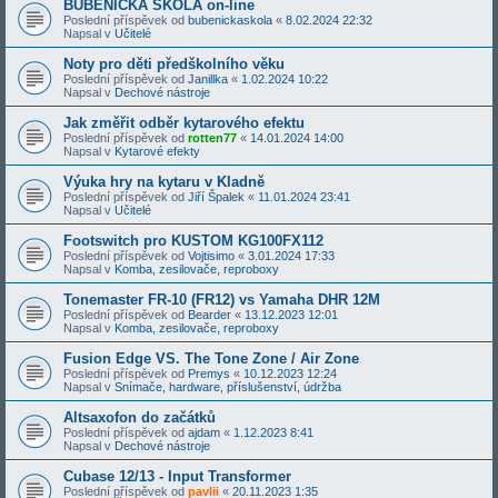
BUBENICKÁ ŠKOLA on-line
Poslední příspěvek od
bubenickaskola
«
8.02.2024 22:32
Napsal v
Učitelé
Noty pro děti předškolního věku
Poslední příspěvek od
Janillka
«
1.02.2024 10:22
Napsal v
Dechové nástroje
Jak změřit odběr kytarového efektu
Poslední příspěvek od
rotten77
«
14.01.2024 14:00
Napsal v
Kytarové efekty
Výuka hry na kytaru v Kladně
Poslední příspěvek od
Jiří Špalek
«
11.01.2024 23:41
Napsal v
Učitelé
Footswitch pro KUSTOM KG100FX112
Poslední příspěvek od
Vojtisimo
«
3.01.2024 17:33
Napsal v
Komba, zesilovače, reproboxy
Tonemaster FR-10 (FR12) vs Yamaha DHR 12M
Poslední příspěvek od
Bearder
«
13.12.2023 12:01
Napsal v
Komba, zesilovače, reproboxy
Fusion Edge VS. The Tone Zone / Air Zone
Poslední příspěvek od
Premys
«
10.12.2023 12:24
Napsal v
Snímače, hardware, příslušenství, údržba
Altsaxofon do začátků
Poslední příspěvek od
ajdam
«
1.12.2023 8:41
Napsal v
Dechové nástroje
Cubase 12/13 - Input Transformer
Poslední příspěvek od
pavlii
«
20.11.2023 1:35