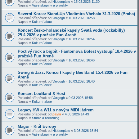
Poslední příspěvek od
Hiddenplate
«
15.03.2026 11:30
Napsal v
Vaše skupiny a projekty
Severní Korea: Stand-Up Vladimíra Váchala 31.3.2026 (Praha)
Poslední příspěvek od
Vargogh
«
10.03.2026 16:58
Napsal v
Kulturní akce
Koncert česko-holandské kapely Svatá voda (rockabilly)
25.4.2026 v pražské Fun Areně
Poslední příspěvek od
Vargogh
«
10.03.2026 16:54
Napsal v
Kulturní akce
Poctivý rock a bigbít - Fantomova Bolest vystoupí 18.4.2026 v
pražské Fun Areně
Poslední příspěvek od
Vargogh
«
10.03.2026 16:46
Napsal v
Kulturní akce
Swing & Jazz: Koncert kapely Bee Band 15.4.2026 ve Fun
Areně
Poslední příspěvek od
Vargogh
«
10.03.2026 16:40
Napsal v
Kulturní akce
Koncert LouBand & Host
Poslední příspěvek od
Vargogh
«
9.03.2026 15:58
Napsal v
Kulturní akce
Legacy HW a W11 s novým MIDI jádrem
Poslední příspěvek od
pavlii
«
4.03.2026 14:49
Napsal v
Studio a recording
Magor - Král Evropy
Poslední příspěvek od
Hiddenplate
«
3.03.2026 15:54
Napsal v
Vaše skupiny a projekty