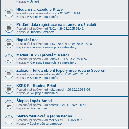
Napsal v
Učitelé
Hledam na kapelu v Praze
Poslední příspěvek od
Kris
«
2.04.2025 19:14
Napsal v
Skupiny a hudebníci
Přidání data registrace na stránku o uživateli
Poslední příspěvek od
filo01
«
29.03.2025 15:41
Napsal v
HudebníBazar.cz
Napsání not
Poslední příspěvek od
Lukyn2000
«
12.03.2025 15:20
Napsal v
Klávesové nástroje a syntezátory
Medeli DP260 problém s Midi
Poslední příspěvek od
Jenny316
«
5.03.2025 16:43
Napsal v
Klávesové nástroje a syntezátory
Založení folk/ambient kapely inspirované Severem
Poslední příspěvek od
Freya91
«
30.01.2025 21:34
Napsal v
Skupiny a hudebníci
K€K$íK - Studna Přání
Poslední příspěvek od
keksymbol
«
26.12.2024 3:04
Napsal v
Skupiny a hudebníci
Šlapka kopák Amati
Poslední příspěvek od
dostalk
«
21.11.2024 18:44
Napsal v
Bicí nástroje
Stereo zesilovač a jedna bedna
Poslední příspěvek od
Mektys
«
6.10.2024 8:09
Napsal v
Zesilovače a reproboxy