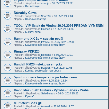
Poslední příspěvek od
cermja
«
31.05.2024 19:32
Napsal v
Bicí nástroje
Nátrubky Gewa
Poslední příspěvek od
Scorp97
«
18.05.2024 4:04
Napsal v
Dechové nástroje
TOOL - VIP lístok do Viedne 10.06.2024 PREDÁM-VYMENÍM
Poslední příspěvek od
Holmes
«
17.05.2024 14:36
Napsal v
Kulturní akce
Hammond XK 1c + sustain pedál
Poslední příspěvek od
PpVv59
«
14.05.2024 17:58
Napsal v
Klávesové nástroje a syntezátory
Ringway PDP220
Poslední příspěvek od
Roman5
«
6.05.2024 19:11
Napsal v
Klávesové nástroje a syntezátory
Randall RM20 - efektová smyčka
Poslední příspěvek od
RadekS
«
5.05.2024 11:05
Napsal v
Komba, zesilovače, reproboxy
Synchronizace tempa s živým bubeníkem
Poslední příspěvek od
Milo
«
1.05.2024 13:34
Napsal v
Klávesové nástroje a syntezátory
David Mák - Salz Guitars - Výroba - Servis - Praha
Poslední příspěvek od
SalzGuitars
«
24.04.2024 15:23
Napsal v
Kytaráři
Multiefekt Boss gt1
Poslední příspěvek od
tavenak
«
22.04.2024 11:57