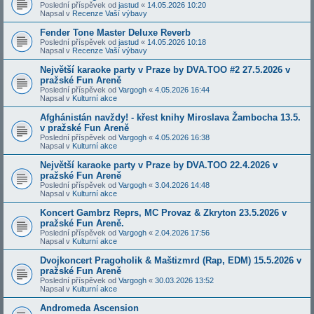
Poslední příspěvek od
jastud
«
14.05.2026 10:20
Napsal v
Recenze Vaší výbavy
Fender Tone Master Deluxe Reverb
Poslední příspěvek od
jastud
«
14.05.2026 10:18
Napsal v
Recenze Vaší výbavy
Největší karaoke party v Praze by DVA.TOO #2 27.5.2026 v
pražské Fun Areně
Poslední příspěvek od
Vargogh
«
4.05.2026 16:44
Napsal v
Kulturní akce
Afghánistán navždy! - křest knihy Miroslava Žambocha 13.5.
v pražské Fun Areně
Poslední příspěvek od
Vargogh
«
4.05.2026 16:38
Napsal v
Kulturní akce
Největší karaoke party v Praze by DVA.TOO 22.4.2026 v
pražské Fun Areně
Poslední příspěvek od
Vargogh
«
3.04.2026 14:48
Napsal v
Kulturní akce
Koncert Gambrz Reprs, MC Provaz & Zkryton 23.5.2026 v
pražské Fun Areně.
Poslední příspěvek od
Vargogh
«
2.04.2026 17:56
Napsal v
Kulturní akce
Dvojkoncert Pragoholik & Maštizmrd (Rap, EDM) 15.5.2026 v
pražské Fun Areně
Poslední příspěvek od
Vargogh
«
30.03.2026 13:52
Napsal v
Kulturní akce
Andromeda Ascension