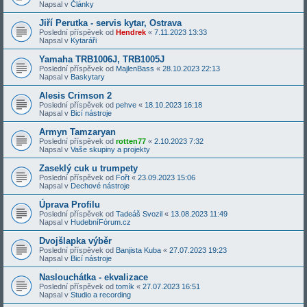
Napsal v
Články
Jiří Perutka - servis kytar, Ostrava
Poslední příspěvek od
Hendrek
«
7.11.2023 13:33
Napsal v
Kytaráři
Yamaha TRB1006J, TRB1005J
Poslední příspěvek od
MajlenBass
«
28.10.2023 22:13
Napsal v
Baskytary
Alesis Crimson 2
Poslední příspěvek od
pehve
«
18.10.2023 16:18
Napsal v
Bicí nástroje
Armyn Tamzaryan
Poslední příspěvek od
rotten77
«
2.10.2023 7:32
Napsal v
Vaše skupiny a projekty
Zaseklý cuk u trumpety
Poslední příspěvek od
Fořt
«
23.09.2023 15:06
Napsal v
Dechové nástroje
Úprava Profilu
Poslední příspěvek od
Tadeáš Svozil
«
13.08.2023 11:49
Napsal v
HudebníFórum.cz
Dvojšlapka výběr
Poslední příspěvek od
Banjista Kuba
«
27.07.2023 19:23
Napsal v
Bicí nástroje
Naslouchátka - ekvalizace
Poslední příspěvek od
tomík
«
27.07.2023 16:51
Napsal v
Studio a recording