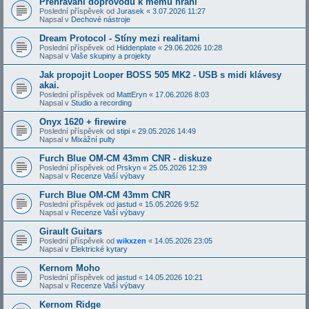
Přehrávání doprovodů k mému hraní
Poslední příspěvek od
Jurasek
«
3.07.2026 11:27
Napsal v
Dechové nástroje
Dream Protocol - Stíny mezi realitami
Poslední příspěvek od
Hiddenplate
«
29.06.2026 10:28
Napsal v
Vaše skupiny a projekty
Jak propojit Looper BOSS 505 MK2 - USB s midi klávesy
akai.
Poslední příspěvek od
MattEryn
«
17.06.2026 8:03
Napsal v
Studio a recording
Onyx 1620 + firewire
Poslední příspěvek od
stipi
«
29.05.2026 14:49
Napsal v
Mixážní pulty
Furch Blue OM-CM 43mm CNR - diskuze
Poslední příspěvek od
Prskyn
«
25.05.2026 12:39
Napsal v
Recenze Vaší výbavy
Furch Blue OM-CM 43mm CNR
Poslední příspěvek od
jastud
«
15.05.2026 9:52
Napsal v
Recenze Vaší výbavy
Girault Guitars
Poslední příspěvek od
wikxzen
«
14.05.2026 23:05
Napsal v
Elektrické kytary
Kernom Moho
Poslední příspěvek od
jastud
«
14.05.2026 10:21
Napsal v
Recenze Vaší výbavy
Kernom Ridge