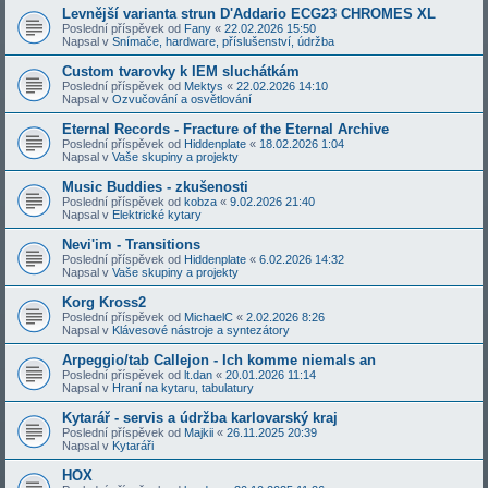
Levnější varianta strun D'Addario ECG23 CHROMES XL
Poslední příspěvek od
Fany
«
22.02.2026 15:50
Napsal v
Snímače, hardware, příslušenství, údržba
Custom tvarovky k IEM sluchátkám
Poslední příspěvek od
Mektys
«
22.02.2026 14:10
Napsal v
Ozvučování a osvětlování
Eternal Records - Fracture of the Eternal Archive
Poslední příspěvek od
Hiddenplate
«
18.02.2026 1:04
Napsal v
Vaše skupiny a projekty
Music Buddies - zkušenosti
Poslední příspěvek od
kobza
«
9.02.2026 21:40
Napsal v
Elektrické kytary
Nevi'im - Transitions
Poslední příspěvek od
Hiddenplate
«
6.02.2026 14:32
Napsal v
Vaše skupiny a projekty
Korg Kross2
Poslední příspěvek od
MichaelC
«
2.02.2026 8:26
Napsal v
Klávesové nástroje a syntezátory
Arpeggio/tab Callejon - Ich komme niemals an
Poslední příspěvek od
lt.dan
«
20.01.2026 11:14
Napsal v
Hraní na kytaru, tabulatury
Kytarář - servis a údržba karlovarský kraj
Poslední příspěvek od
Majkii
«
26.11.2025 20:39
Napsal v
Kytaráři
HOX