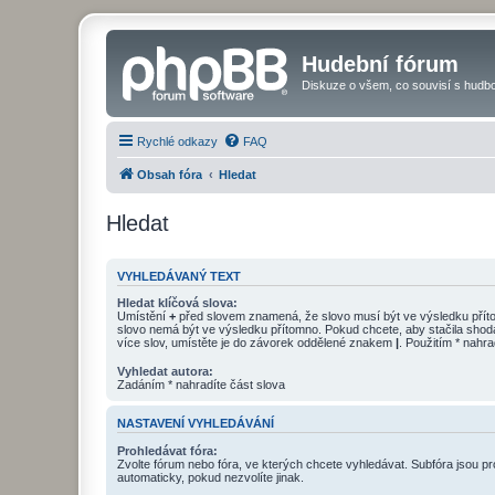
Hudební fórum
Diskuze o všem, co souvisí s hudbo
Rychlé odkazy
FAQ
Obsah fóra
Hledat
Hledat
VYHLEDÁVANÝ TEXT
Hledat klíčová slova:
Umístění
+
před slovem znamená, že slovo musí být ve výsledku pří
slovo nemá být ve výsledku přítomno. Pokud chcete, aby stačila shod
více slov, umístěte je do závorek oddělené znakem
|
. Použitím * nahra
Vyhledat autora:
Zadáním * nahradíte část slova
NASTAVENÍ VYHLEDÁVÁNÍ
Prohledávat fóra:
Zvolte fórum nebo fóra, ve kterých chcete vyhledávat. Subfóra jsou p
automaticky, pokud nezvolíte jinak.