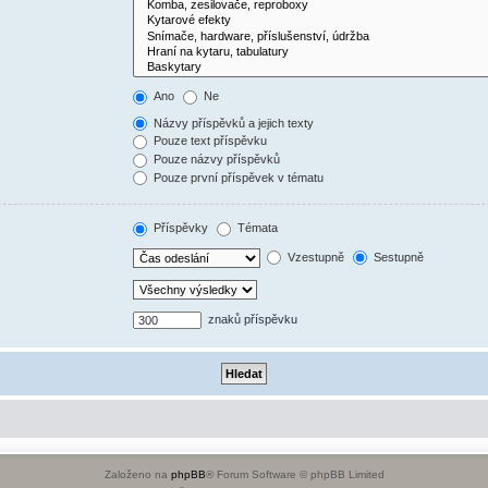
Ano
Ne
Názvy příspěvků a jejich texty
Pouze text příspěvku
Pouze názvy příspěvků
Pouze první příspěvek v tématu
Příspěvky
Témata
Vzestupně
Sestupně
znaků příspěvku
Založeno na
phpBB
® Forum Software © phpBB Limited