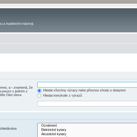
u a hudebními nástroji.
tomno, a
-
znamená, že
Hledat všechny výrazy nebo přesnou shodu s dotazem
a pouze s jedním z
díte část slova
Hledat kterýkoliv z výrazů
rohledávána