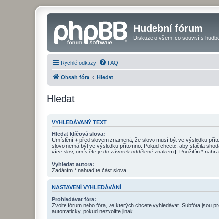
Hudební fórum
Diskuze o všem, co souvisí s hudbo
Rychlé odkazy
FAQ
Obsah fóra
Hledat
Hledat
VYHLEDÁVANÝ TEXT
Hledat klíčová slova:
Umístění
+
před slovem znamená, že slovo musí být ve výsledku pří
slovo nemá být ve výsledku přítomno. Pokud chcete, aby stačila shod
více slov, umístěte je do závorek oddělené znakem
|
. Použitím * nahra
Vyhledat autora:
Zadáním * nahradíte část slova
NASTAVENÍ VYHLEDÁVÁNÍ
Prohledávat fóra:
Zvolte fórum nebo fóra, ve kterých chcete vyhledávat. Subfóra jsou p
automaticky, pokud nezvolíte jinak.