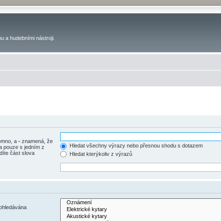
u a hudebními nástroji.
tomno, a
-
znamená, že
Hledat všechny výrazy nebo přesnou shodu s dotazem
a pouze s jedním z
díte část slova
Hledat kterýkoliv z výrazů
rohledávána