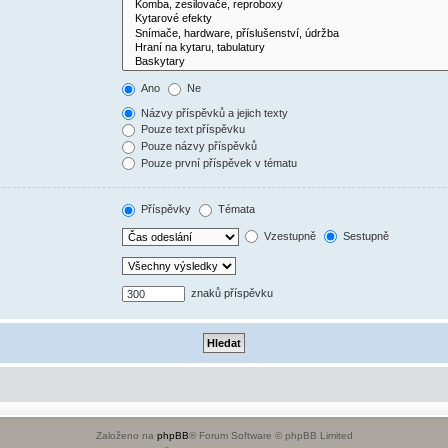
Ano
Ne
Názvy příspěvků a jejich texty
Pouze text příspěvku
Pouze názvy příspěvků
Pouze první příspěvek v tématu
Příspěvky
Témata
Vzestupně
Sestupně
znaků příspěvku
Založeno na
phpBB
® Forum Software © phpBB Limited