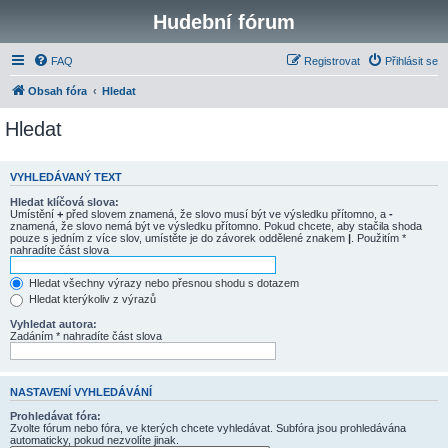
Hudební fórum
FAQ
Registrovat
Přihlásit se
Obsah fóra
Hledat
Hledat
VYHLEDÁVANÝ TEXT
Hledat klíčová slova:
Umístění
+
před slovem znamená, že slovo musí být ve výsledku přítomno, a
-
znamená, že slovo nemá být ve výsledku přítomno. Pokud chcete, aby stačila shoda
pouze s jedním z více slov, umístěte je do závorek oddělené znakem
|
. Použitím *
nahradíte část slova
Hledat všechny výrazy nebo přesnou shodu s dotazem
Hledat kterýkoliv z výrazů
Vyhledat autora:
Zadáním * nahradíte část slova
NASTAVENÍ VYHLEDÁVÁNÍ
Prohledávat fóra:
Zvolte fórum nebo fóra, ve kterých chcete vyhledávat. Subfóra jsou prohledávána
automaticky, pokud nezvolíte jinak.