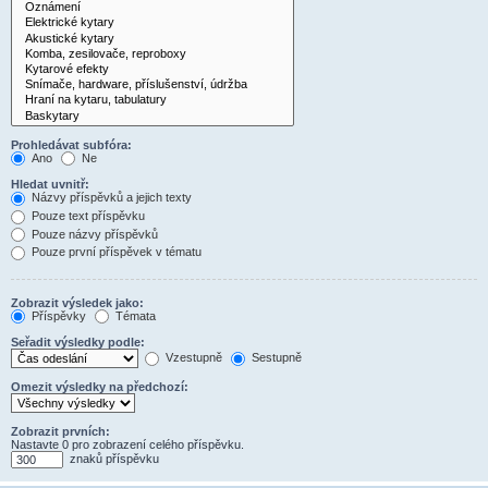
Prohledávat subfóra:
Ano
Ne
Hledat uvnitř:
Názvy příspěvků a jejich texty
Pouze text příspěvku
Pouze názvy příspěvků
Pouze první příspěvek v tématu
Zobrazit výsledek jako:
Příspěvky
Témata
Seřadit výsledky podle:
Vzestupně
Sestupně
Omezit výsledky na předchozí:
Zobrazit prvních:
Nastavte 0 pro zobrazení celého příspěvku.
znaků příspěvku