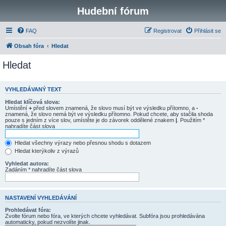
Hudební fórum
FAQ
Registrovat
Přihlásit se
Obsah fóra
Hledat
Hledat
VYHLEDÁVANÝ TEXT
Hledat klíčová slova:
Umístění
+
před slovem znamená, že slovo musí být ve výsledku přítomno, a
-
znamená, že slovo nemá být ve výsledku přítomno. Pokud chcete, aby stačila shoda
pouze s jedním z více slov, umístěte je do závorek oddělené znakem
|
. Použitím *
nahradíte část slova
Hledat všechny výrazy nebo přesnou shodu s dotazem
Hledat kterýkoliv z výrazů
Vyhledat autora:
Zadáním * nahradíte část slova
NASTAVENÍ VYHLEDÁVÁNÍ
Prohledávat fóra:
Zvolte fórum nebo fóra, ve kterých chcete vyhledávat. Subfóra jsou prohledávána
automaticky, pokud nezvolíte jinak.