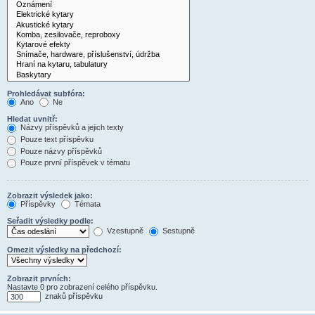
Prohledávat subfóra:
Ano
Ne
Hledat uvnitř:
Názvy příspěvků a jejich texty
Pouze text příspěvku
Pouze názvy příspěvků
Pouze první příspěvek v tématu
Zobrazit výsledek jako:
Příspěvky
Témata
Seřadit výsledky podle:
Vzestupně
Sestupně
Omezit výsledky na předchozí:
Zobrazit prvních:
Nastavte 0 pro zobrazení celého příspěvku.
znaků příspěvku