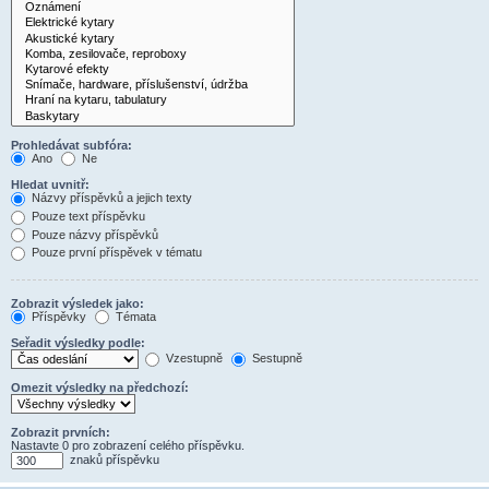
Prohledávat subfóra:
Ano
Ne
Hledat uvnitř:
Názvy příspěvků a jejich texty
Pouze text příspěvku
Pouze názvy příspěvků
Pouze první příspěvek v tématu
Zobrazit výsledek jako:
Příspěvky
Témata
Seřadit výsledky podle:
Vzestupně
Sestupně
Omezit výsledky na předchozí:
Zobrazit prvních:
Nastavte 0 pro zobrazení celého příspěvku.
znaků příspěvku