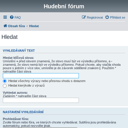
Hudební fórum
FAQ
Registrovat
Přihlásit se
Obsah fóra
Hledat
Hledat
VYHLEDÁVANÝ TEXT
Hledat klíčová slova:
Umístění
+
před slovem znamená, že slovo musí být ve výsledku přítomno, a
-
znamená, že slovo nemá být ve výsledku přítomno. Pokud chcete, aby stačila shoda
pouze s jedním z více slov, umístěte je do závorek oddělené znakem
|
. Použitím *
nahradíte část slova
Hledat všechny výrazy nebo přesnou shodu s dotazem
Hledat kterýkoliv z výrazů
Vyhledat autora:
Zadáním * nahradíte část slova
NASTAVENÍ VYHLEDÁVÁNÍ
Prohledávat fóra:
Zvolte fórum nebo fóra, ve kterých chcete vyhledávat. Subfóra jsou prohledávána
automaticky, pokud nezvolíte jinak.