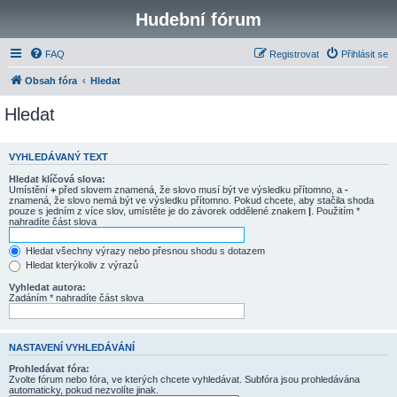
Hudební fórum
FAQ
Registrovat
Přihlásit se
Obsah fóra
Hledat
Hledat
VYHLEDÁVANÝ TEXT
Hledat klíčová slova:
Umístění
+
před slovem znamená, že slovo musí být ve výsledku přítomno, a
-
znamená, že slovo nemá být ve výsledku přítomno. Pokud chcete, aby stačila shoda
pouze s jedním z více slov, umístěte je do závorek oddělené znakem
|
. Použitím *
nahradíte část slova
Hledat všechny výrazy nebo přesnou shodu s dotazem
Hledat kterýkoliv z výrazů
Vyhledat autora:
Zadáním * nahradíte část slova
NASTAVENÍ VYHLEDÁVÁNÍ
Prohledávat fóra:
Zvolte fórum nebo fóra, ve kterých chcete vyhledávat. Subfóra jsou prohledávána
automaticky, pokud nezvolíte jinak.