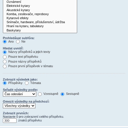
Prohledávat subfóra:
Ano
Ne
Hledat uvnitř:
Názvy příspěvků a jejich texty
Pouze text příspěvku
Pouze názvy příspěvků
Pouze první příspěvek v tématu
Zobrazit výsledek jako:
Příspěvky
Témata
Seřadit výsledky podle:
Vzestupně
Sestupně
Omezit výsledky na předchozí:
Zobrazit prvních:
Nastavte 0 pro zobrazení celého příspěvku.
znaků příspěvku