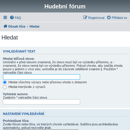
Hudební fórum
FAQ
Registrovat
Přihlásit se
Obsah fóra
Hledat
Hledat
VYHLEDÁVANÝ TEXT
Hledat klíčová slova:
Umístění
+
před slovem znamená, že slovo musí být ve výsledku přítomno, a
-
znamená, že slovo nemá být ve výsledku přítomno. Pokud chcete, aby stačila shoda
pouze s jedním z více slov, umístěte je do závorek oddělené znakem
|
. Použitím *
nahradíte část slova
Hledat všechny výrazy nebo přesnou shodu s dotazem
Hledat kterýkoliv z výrazů
Vyhledat autora:
Zadáním * nahradíte část slova
NASTAVENÍ VYHLEDÁVÁNÍ
Prohledávat fóra:
Zvolte fórum nebo fóra, ve kterých chcete vyhledávat. Subfóra jsou prohledávána
automaticky, pokud nezvolíte jinak.