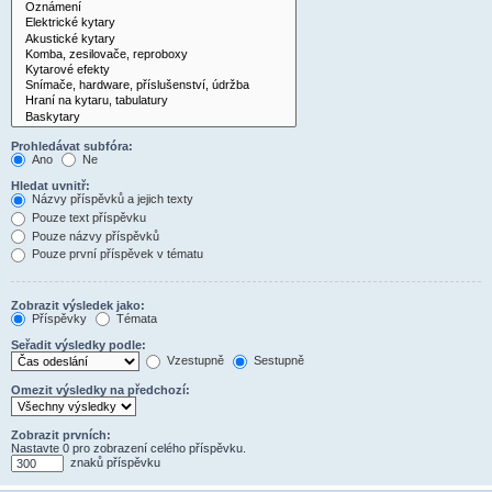
Prohledávat subfóra:
Ano
Ne
Hledat uvnitř:
Názvy příspěvků a jejich texty
Pouze text příspěvku
Pouze názvy příspěvků
Pouze první příspěvek v tématu
Zobrazit výsledek jako:
Příspěvky
Témata
Seřadit výsledky podle:
Vzestupně
Sestupně
Omezit výsledky na předchozí:
Zobrazit prvních:
Nastavte 0 pro zobrazení celého příspěvku.
znaků příspěvku