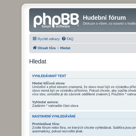
Hudební fórum
Diskuze o všem, co souvisí s hudbo
Rychlé odkazy
FAQ
Obsah fóra
Hledat
Hledat
VYHLEDÁVANÝ TEXT
Hledat klíčová slova:
Umístění
+
před slovem znamená, že slovo musí být ve výsledku pří
slovo nemá být ve výsledku přítomno. Pokud chcete, aby stačila shod
více slov, umístěte je do závorek oddělené znakem
|
. Použitím * nahra
Vyhledat autora:
Zadáním * nahradíte část slova
NASTAVENÍ VYHLEDÁVÁNÍ
Prohledávat fóra:
Zvolte fórum nebo fóra, ve kterých chcete vyhledávat. Subfóra jsou p
automaticky, pokud nezvolíte jinak.