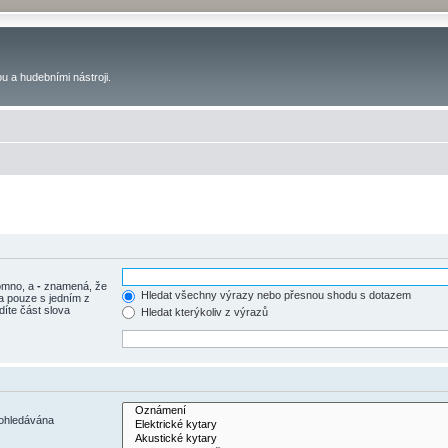
u a hudebními nástroji.
tomno, a
-
znamená, že
Hledat všechny výrazy nebo přesnou shodu s dotazem
a pouze s jedním z
díte část slova
Hledat kterýkoliv z výrazů
rohledávána