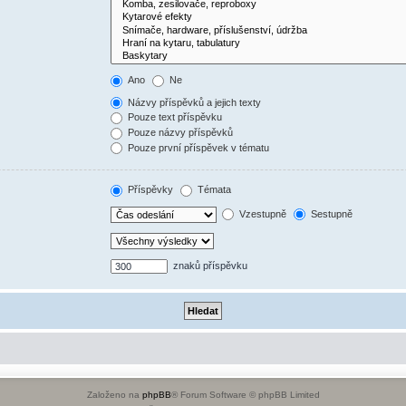
Ano
Ne
Názvy příspěvků a jejich texty
Pouze text příspěvku
Pouze názvy příspěvků
Pouze první příspěvek v tématu
Příspěvky
Témata
Vzestupně
Sestupně
znaků příspěvku
Založeno na
phpBB
® Forum Software © phpBB Limited