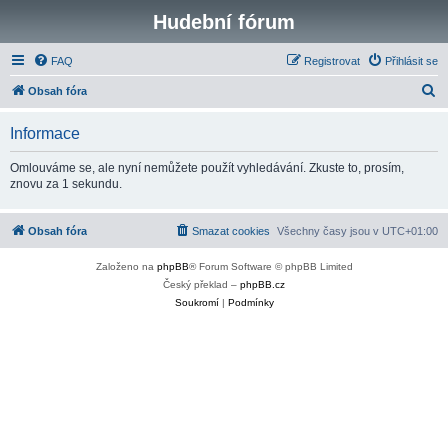
Hudební fórum
FAQ
Registrovat
Přihlásit se
H
Obsah fóra
l
Informace
e
d
Omlouváme se, ale nyní nemůžete použít vyhledávání. Zkuste to, prosím,
znovu za 1 sekundu.
a
t
Obsah fóra
Smazat cookies
Všechny časy jsou v
UTC+01:00
Založeno na
phpBB
® Forum Software © phpBB Limited
Český překlad –
phpBB.cz
Soukromí
|
Podmínky