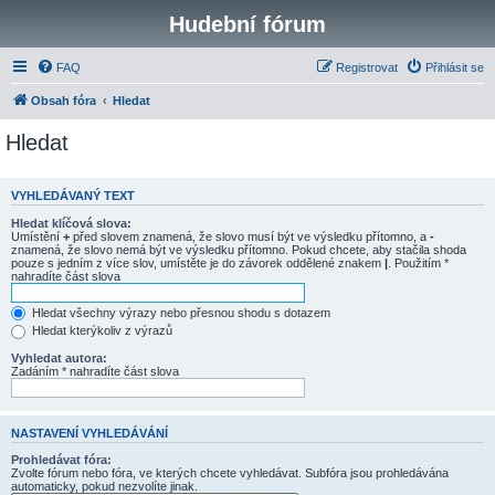
Hudební fórum
FAQ
Registrovat
Přihlásit se
Obsah fóra
Hledat
Hledat
VYHLEDÁVANÝ TEXT
Hledat klíčová slova:
Umístění
+
před slovem znamená, že slovo musí být ve výsledku přítomno, a
-
znamená, že slovo nemá být ve výsledku přítomno. Pokud chcete, aby stačila shoda
pouze s jedním z více slov, umístěte je do závorek oddělené znakem
|
. Použitím *
nahradíte část slova
Hledat všechny výrazy nebo přesnou shodu s dotazem
Hledat kterýkoliv z výrazů
Vyhledat autora:
Zadáním * nahradíte část slova
NASTAVENÍ VYHLEDÁVÁNÍ
Prohledávat fóra:
Zvolte fórum nebo fóra, ve kterých chcete vyhledávat. Subfóra jsou prohledávána
automaticky, pokud nezvolíte jinak.