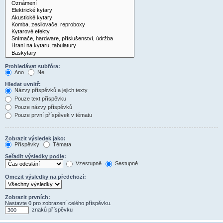
Prohledávat subfóra:
Ano
Ne
Hledat uvnitř:
Názvy příspěvků a jejich texty
Pouze text příspěvku
Pouze názvy příspěvků
Pouze první příspěvek v tématu
Zobrazit výsledek jako:
Příspěvky
Témata
Seřadit výsledky podle:
Vzestupně
Sestupně
Omezit výsledky na předchozí:
Zobrazit prvních:
Nastavte 0 pro zobrazení celého příspěvku.
znaků příspěvku