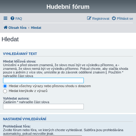
Hudební fórum
FAQ
Registrovat
Přihlásit se
Obsah fóra
Hledat
Hledat
VYHLEDÁVANÝ TEXT
Hledat klíčová slova:
Umístění
+
před slovem znamená, že slovo musí být ve výsledku přítomno, a
-
znamená, že slovo nemá být ve výsledku přítomno. Pokud chcete, aby stačila shoda
pouze s jedním z více slov, umístěte je do závorek oddělené znakem
|
. Použitím *
nahradíte část slova
Hledat všechny výrazy nebo přesnou shodu s dotazem
Hledat kterýkoliv z výrazů
Vyhledat autora:
Zadáním * nahradíte část slova
NASTAVENÍ VYHLEDÁVÁNÍ
Prohledávat fóra:
Zvolte fórum nebo fóra, ve kterých chcete vyhledávat. Subfóra jsou prohledávána
automaticky, pokud nezvolíte jinak.