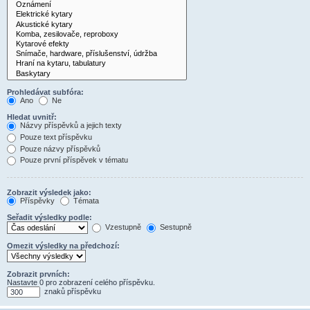
Prohledávat subfóra:
Ano
Ne
Hledat uvnitř:
Názvy příspěvků a jejich texty
Pouze text příspěvku
Pouze názvy příspěvků
Pouze první příspěvek v tématu
Zobrazit výsledek jako:
Příspěvky
Témata
Seřadit výsledky podle:
Vzestupně
Sestupně
Omezit výsledky na předchozí:
Zobrazit prvních:
Nastavte 0 pro zobrazení celého příspěvku.
znaků příspěvku