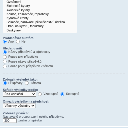
Prohledávat subfóra:
Ano
Ne
Hledat uvnitř:
Názvy příspěvků a jejich texty
Pouze text příspěvku
Pouze názvy příspěvků
Pouze první příspěvek v tématu
Zobrazit výsledek jako:
Příspěvky
Témata
Seřadit výsledky podle:
Vzestupně
Sestupně
Omezit výsledky na předchozí:
Zobrazit prvních:
Nastavte 0 pro zobrazení celého příspěvku.
znaků příspěvku