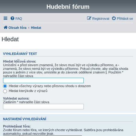
Hudební fórum
FAQ
Registrovat
Přihlásit se
Obsah fóra
Hledat
Hledat
VYHLEDÁVANÝ TEXT
Hledat klíčová slova:
Umístění
+
před slovem znamená, že slovo musí být ve výsledku přítomno, a
-
znamená, že slovo nemá být ve výsledku přítomno. Pokud chcete, aby stačila shoda
pouze s jedním z více slov, umístěte je do závorek oddělené znakem
|
. Použitím *
nahradíte část slova
Hledat všechny výrazy nebo přesnou shodu s dotazem
Hledat kterýkoliv z výrazů
Vyhledat autora:
Zadáním * nahradíte část slova
NASTAVENÍ VYHLEDÁVÁNÍ
Prohledávat fóra:
Zvolte fórum nebo fóra, ve kterých chcete vyhledávat. Subfóra jsou prohledávána
automaticky, pokud nezvolíte jinak.