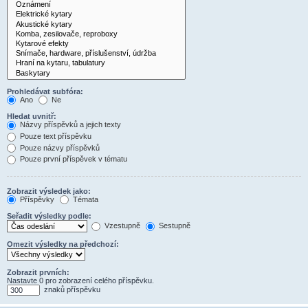
Prohledávat subfóra:
Ano
Ne
Hledat uvnitř:
Názvy příspěvků a jejich texty
Pouze text příspěvku
Pouze názvy příspěvků
Pouze první příspěvek v tématu
Zobrazit výsledek jako:
Příspěvky
Témata
Seřadit výsledky podle:
Vzestupně
Sestupně
Omezit výsledky na předchozí:
Zobrazit prvních:
Nastavte 0 pro zobrazení celého příspěvku.
znaků příspěvku