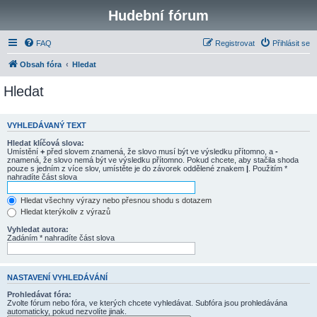
Hudební fórum
FAQ
Registrovat
Přihlásit se
Obsah fóra
Hledat
Hledat
VYHLEDÁVANÝ TEXT
Hledat klíčová slova:
Umístění
+
před slovem znamená, že slovo musí být ve výsledku přítomno, a
-
znamená, že slovo nemá být ve výsledku přítomno. Pokud chcete, aby stačila shoda
pouze s jedním z více slov, umístěte je do závorek oddělené znakem
|
. Použitím *
nahradíte část slova
Hledat všechny výrazy nebo přesnou shodu s dotazem
Hledat kterýkoliv z výrazů
Vyhledat autora:
Zadáním * nahradíte část slova
NASTAVENÍ VYHLEDÁVÁNÍ
Prohledávat fóra:
Zvolte fórum nebo fóra, ve kterých chcete vyhledávat. Subfóra jsou prohledávána
automaticky, pokud nezvolíte jinak.