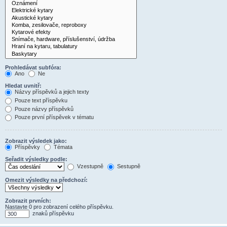
Prohledávat subfóra:
Ano
Ne
Hledat uvnitř:
Názvy příspěvků a jejich texty
Pouze text příspěvku
Pouze názvy příspěvků
Pouze první příspěvek v tématu
Zobrazit výsledek jako:
Příspěvky
Témata
Seřadit výsledky podle:
Vzestupně
Sestupně
Omezit výsledky na předchozí:
Zobrazit prvních:
Nastavte 0 pro zobrazení celého příspěvku.
znaků příspěvku