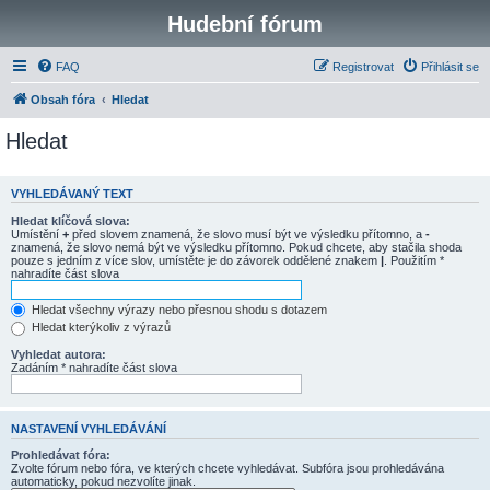
Hudební fórum
FAQ
Registrovat
Přihlásit se
Obsah fóra
Hledat
Hledat
VYHLEDÁVANÝ TEXT
Hledat klíčová slova:
Umístění
+
před slovem znamená, že slovo musí být ve výsledku přítomno, a
-
znamená, že slovo nemá být ve výsledku přítomno. Pokud chcete, aby stačila shoda
pouze s jedním z více slov, umístěte je do závorek oddělené znakem
|
. Použitím *
nahradíte část slova
Hledat všechny výrazy nebo přesnou shodu s dotazem
Hledat kterýkoliv z výrazů
Vyhledat autora:
Zadáním * nahradíte část slova
NASTAVENÍ VYHLEDÁVÁNÍ
Prohledávat fóra:
Zvolte fórum nebo fóra, ve kterých chcete vyhledávat. Subfóra jsou prohledávána
automaticky, pokud nezvolíte jinak.