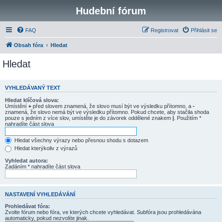
Hudební fórum
FAQ
Registrovat
Přihlásit se
Obsah fóra
Hledat
Hledat
VYHLEDÁVANÝ TEXT
Hledat klíčová slova:
Umístění
+
před slovem znamená, že slovo musí být ve výsledku přítomno, a
-
znamená, že slovo nemá být ve výsledku přítomno. Pokud chcete, aby stačila shoda
pouze s jedním z více slov, umístěte je do závorek oddělené znakem
|
. Použitím *
nahradíte část slova
Hledat všechny výrazy nebo přesnou shodu s dotazem
Hledat kterýkoliv z výrazů
Vyhledat autora:
Zadáním * nahradíte část slova
NASTAVENÍ VYHLEDÁVÁNÍ
Prohledávat fóra:
Zvolte fórum nebo fóra, ve kterých chcete vyhledávat. Subfóra jsou prohledávána
automaticky, pokud nezvolíte jinak.