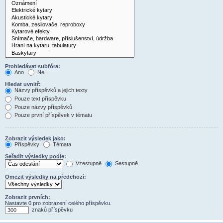
Prohledávat subfóra:
Ano
Ne
Hledat uvnitř:
Názvy příspěvků a jejich texty
Pouze text příspěvku
Pouze názvy příspěvků
Pouze první příspěvek v tématu
Zobrazit výsledek jako:
Příspěvky
Témata
Seřadit výsledky podle:
Vzestupně
Sestupně
Omezit výsledky na předchozí:
Zobrazit prvních:
Nastavte 0 pro zobrazení celého příspěvku.
znaků příspěvku